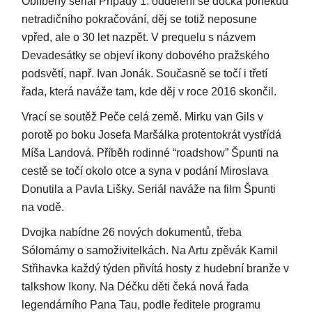
Oblíbený seriál Případy 1. oddělení se dočká poněkud
netradičního pokračování, děj se totiž neposune
vpřed, ale o 30 let nazpět. V prequelu s názvem
Devadesátky se objeví ikony dobového pražského
podsvětí, např. Ivan Jonák. Současně se točí i třetí
řada, která naváže tam, kde děj v roce 2016 skončil.
Vrací se soutěž Peče celá země. Mirku van Gils v
porotě po boku Josefa Maršálka protentokrát vystřídá
Míša Landová. Příběh rodinné “roadshow” Špunti na
cestě se točí okolo otce a syna v podání Miroslava
Donutila a Pavla Lišky. Seriál naváže na film Špunti
na vodě.
Dvojka nabídne 26 nových dokumentů, třeba
Sólomámy o samoživitelkách. Na Artu zpěvák Kamil
Střihavka každý týden přivítá hosty z hudební branže v
talkshow Ikony. Na Déčku děti čeká nová řada
legendárního Pana Tau, podle ředitele programu