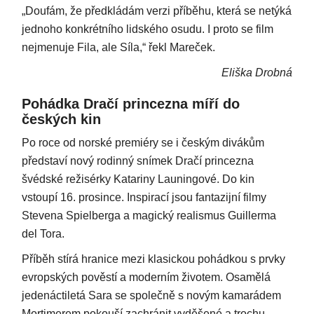
„Doufám, že předkládám verzi příběhu, která se netýká
jednoho konkrétního lidského osudu. I proto se film
nejmenuje Fila, ale Síla,“ řekl Mareček.
Eliška Drobná
Pohádka Dračí princezna míří do
českých kin
Po roce od norské premiéry se i českým divákům
představí nový rodinný snímek Dračí princezna
švédské režisérky Katariny Launingové. Do kin
vstoupí 16. prosince. Inspirací jsou fantazijní filmy
Stevena Spielberga a magický realismus Guillerma
del Tora.
Příběh stírá hranice mezi klasickou pohádkou s prvky
evropských pověstí a moderním životem. Osamělá
jedenáctiletá Sara se společně s novým kamarádem
Mortimerem pokouší zachránit vyděšené a trochu