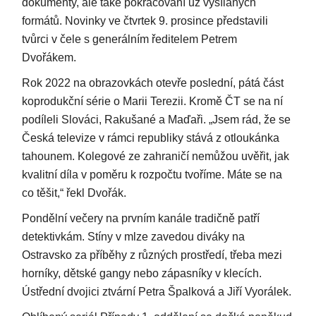
dokumenty, ale také pokračování už vysílaných
formátů. Novinky ve čtvrtek 9. prosince představili
tvůrci v čele s generálním ředitelem Petrem
Dvořákem.
Rok 2022 na obrazovkách otevře poslední, pátá část
koprodukční série o Marii Terezii. Kromě ČT se na ní
podíleli Slováci, Rakušané a Maďaři. „Jsem rád, že se
Česká televize v rámci republiky stává z otloukánka
tahounem. Kolegové ze zahraničí nemůžou uvěřit, jak
kvalitní díla v poměru k rozpočtu tvoříme. Máte se na
co těšit,“ řekl Dvořák.
Pondělní večery na prvním kanále tradičně patří
detektivkám. Stíny v mlze zavedou diváky na
Ostravsko za příběhy z různých prostředí, třeba mezi
horníky, dětské gangy nebo zápasníky v klecích.
Ústřední dvojici ztvární Petra Špalková a Jiří Vyorálek.