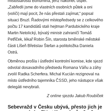
místostarostu Bohumína, jenž nakonec uspěl.
„Zabředli jsme do vlastních osobních půtek a oni
(voliči) mají pocit, že nás přestali zajímat,“ popsal
situaci Bruzl. Řadovými místopředsedy se z celkového
počtu 17 kandidátů stali hejtman Pardubického kraje
Martin Netolický, bývalý ministr zahraničí Tomáš
Petříček, lékař Robin Šín, starosta brněnské městské
části Líšeň Břetislav Štefan a politoložka Daniela
Ostrá.
Obměnou prošla i ústřední kontrolní komise, kde sjezd
odvolal dosavadního předsedu Romana Váňu a záhy
zvolil Radka Scherfera. Michal Kucián rezignoval na
místo ústředního tajemníka ČSSD, jeho nástupce však
delegáti nevybrali.
Z online sjezdu Jakub Roubíček
Sebevražd v Česku ubývá, přesto jich je