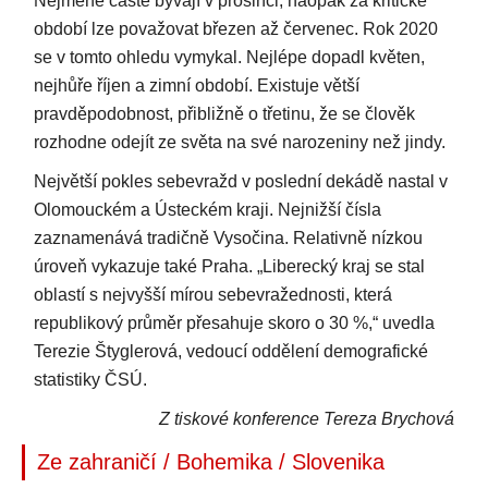
Nejméně časté bývají v prosinci, naopak za kritické
období lze považovat březen až červenec. Rok 2020
se v tomto ohledu vymykal. Nejlépe dopadl květen,
nejhůře říjen a zimní období. Existuje větší
pravděpodobnost, přibližně o třetinu, že se člověk
rozhodne odejít ze světa na své narozeniny než jindy.
Největší pokles sebevražd v poslední dekádě nastal v
Olomouckém a Ústeckém kraji. Nejnižší čísla
zaznamenává tradičně Vysočina. Relativně nízkou
úroveň vykazuje také Praha. „Liberecký kraj se stal
oblastí s nejvyšší mírou sebevražednosti, která
republikový průměr přesahuje skoro o 30 %,“ uvedla
Terezie Štyglerová, vedoucí oddělení demografické
statistiky ČSÚ.
Z tiskové konference Tereza Brychová
Ze zahraničí / Bohemika / Slovenika