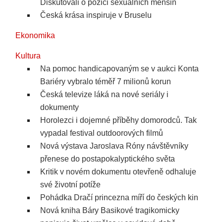
Diskutovali o pozici sexuálních menšin
Česká krása inspiruje v Bruselu
Ekonomika
Kultura
Na pomoc handicapovaným se v aukci Konta
Bariéry vybralo téměř 7 milionů korun
Česká televize láká na nové seriály i
dokumenty
Horolezci i dojemné příběhy domorodců. Tak
vypadal festival outdoorových filmů
Nová výstava Jaroslava Róny návštěvníky
přenese do postapokalyptického světa
Kritik v novém dokumentu otevřeně odhaluje
své životní potíže
Pohádka Dračí princezna míří do českých kin
Nová kniha Báry Basikové tragikomicky