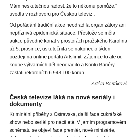
Mám neskutečnou radost, že to někomu pomůže,“
uvedla v rozhovoru pro Českou televizi.
Od pořádání tradiční akce neodradila organizátory ani
nepříznivá epidemická situace. Přestože se měla
aukce původně konat v prostorách pražského Karolina
už 5. prosince, uskutečnila se nakonec o týden
později na online portálu Artslimit. Zájemce to ale od
koupě výtvarných děl neodradilo a Kontu Bariéry
zaslali rekordních 6 948 100 korun.
Adéla Bartáková
Česká televize láká na nové seriály i
dokumenty
Kriminální příběhy z Ostravska, další řada cukrářské
show nebo seriál pro náctileté. V jarním programovém
schématu se objeví řada premiér, nové minisérie,