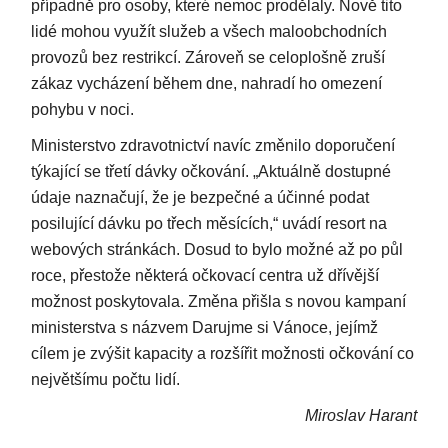
případně pro osoby, které nemoc prodělaly. Nově tito
lidé mohou využít služeb a všech maloobchodních
provozů bez restrikcí. Zároveň se celoplošně zruší
zákaz vycházení během dne, nahradí ho omezení
pohybu v noci.
Ministerstvo zdravotnictví navíc změnilo doporučení
týkající se třetí dávky očkování. „Aktuálně dostupné
údaje naznačují, že je bezpečné a účinné podat
posilující dávku po třech měsících,“ uvádí resort na
webových stránkách. Dosud to bylo možné až po půl
roce, přestože některá očkovací centra už dřívější
možnost poskytovala. Změna přišla s novou kampaní
ministerstva s názvem Darujme si Vánoce, jejímž
cílem je zvýšit kapacity a rozšířit možnosti očkování co
největšímu počtu lidí.
Miroslav Harant