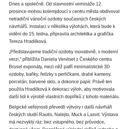
Dnes a společně. Od slavnostní vernisáže 12.
prosince mohou kolemjdoucí v centru města obdivovat
netradiční vánoční ozdoby současných českých
návrhářů. Instalaci v několika výlohách, která bude k
vidění do 15. ledna, připravila architektka a grafička
Tereza Hradilková.
„Představujeme tradiční ozdoby inovativně, v moderní
verzi,“ přiblížila Daniela Vervloet z Českého centra
Brusel exponáty, mezi něž patří minimalistické 3D
ozdoby, baňky, řetízky s perličkami, drahé kameny,
porcelán, barvené sklo, a dokonce papír. Právě ten
použila Hradilková k dekoraci výloh, aby motivovala
další lidi k výrobě vlastních doplňků z tohoto materiálu.
Belgické veřejnosti převedli výtvory i další návrháři
českých studií Rautis, Nalejto, Muck a Lasvit. Výstava
má nezvyklý ráz: bez vstupného, bez průvodce,