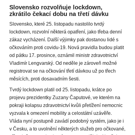
Slovensko rozvolňuje lockdown,
zkrátilo čekací dobu na třetí dávku
Slovensko, které 25. listopadu nastolilo tvrdý
lockdown, rozvolní některá opatření, jako třeba denní
zákaz vycházení. Další výjimky pak dostanou lidé s
očkováním proti covidu-19. Nová pravidla budou platit
od pátku 17. prosince, oznámil ministr zdravotnictví
Vladimír Lengvarský. Od neděle je zároveň možné
registrovat se na očkování třetí dávkou už po třech
měsících, proti dosavadním šesti.
Tvrdý lockdown platil od 25. listopadu, krátce po
projevu prezidentky Zuzany Čaputové, ve kterém na
pokraji kolapsu zdravotnictví kvůli přetížení nemocnic
vyzvala k omezení mobility a celostátní uzávěře.
Vláda nyní postupně zavádí podobný systém, jako je i
v Česku, a to uvolnění některých služeb pro očkované,