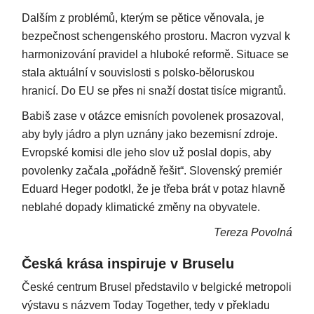
Dalším z problémů, kterým se pětice věnovala, je
bezpečnost schengenského prostoru. Macron vyzval k
harmonizování pravidel a hluboké reformě. Situace se
stala aktuální v souvislosti s polsko-běloruskou
hranicí. Do EU se přes ni snaží dostat tisíce migrantů.
Babiš zase v otázce emisních povolenek prosazoval,
aby byly jádro a plyn uznány jako bezemisní zdroje.
Evropské komisi dle jeho slov už poslal dopis, aby
povolenky začala „pořádně řešit“. Slovenský premiér
Eduard Heger podotkl, že je třeba brát v potaz hlavně
neblahé dopady klimatické změny na obyvatele.
Tereza Povolná
Česká krása inspiruje v Bruselu
České centrum Brusel představilo v belgické metropoli
výstavu s názvem Today Together, tedy v překladu