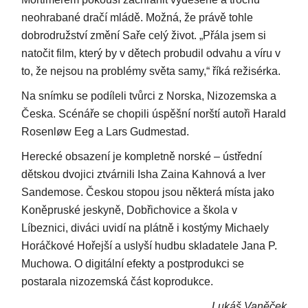
neohrabané dračí mládě. Možná, že právě tohle
dobrodružství změní Saře celý život. „Přála jsem si
natočit film, který by v dětech probudil odvahu a víru v
to, že nejsou na problémy světa samy,“ říká režisérka.
Na snímku se podíleli tvůrci z Norska, Nizozemska a
Česka. Scénáře se chopili úspěšní norští autoři Harald
Rosenløw Eeg a Lars Gudmestad.
Herecké obsazení je kompletně norské – ústřední
dětskou dvojici ztvárnili Isha Zaina Kahnová a Iver
Sandemose. Českou stopou jsou některá místa jako
Koněpruské jeskyně, Dobřichovice a škola v
Líbeznici, diváci uvidí na plátně i kostýmy Michaely
Horáčkové Hořejší a uslyší hudbu skladatele Jana P.
Muchowa. O digitální efekty a postprodukci se
postarala nizozemská část koprodukce.
Lukáš Vaněček