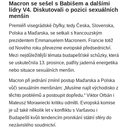
Macron se sešel s Babišem a dalšími
lídry V4. Diskutovali o pozici sexuálních
menšin
Premiéři visegrádské čtyřky, tedy Česka, Slovenska,
Polska a Maďarska, se setkali s francouzským
prezidentem Emmanuelem Macronem. Francie totiž
od Nového roku převezme evropské předsednictví.
Mezi nejdůležitější témata budapešťské schůzky, která
se uskutečnila 13. prosince, patřily jaderná energetika
nebo situace sexuálních menšin.
Macron při jednání zmínil postup Maďarska a Polska
vůči sexuálním menšinám: „Musíme najít východisko z
těchto problémů a postoupit dopředu.“ Viktor Orbán i
Mateusz Morawiecki kritiku odmítli. Evropská komise
je už také několik let v konfliktu s Varšavou i
Budapeští kvůli tendencím pronikání státní sféry do
nezávislého soudnictví.