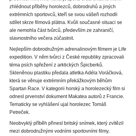
zhlédnout příběhy horolezců, dobrodruhů a jiných
extrémních sportovců, kteří se svou vášeň rozhodli
sdílet skrze filmová plátna. Kvůli současné situaci se
ale nemohla část tvůrců, především ze zahraničí,
slavnostního večera zúčastnit.
Nejlepším dobrodružným adrenalinovým filmem je Life
expedition. V něm tvůrci z České republiky zpracovali
téma psích spřežení z arktických Špicberků.
Skleněnou plastiku předala atletka Adéla Voráčková,
která se věnuje extrémním překážkovým běhům
Spartan Race. V kategorii horský a horolezecký film si
odnesl prvenství dokument Makatea autorů z Francie.
Tematicky se vyhlášení ujal horolezec Tomáš
Petreček.
Neobvyklý příběh přinesl britský snímek, který zvítězil
mezi dobrodružnými vodními sportovními filmy.