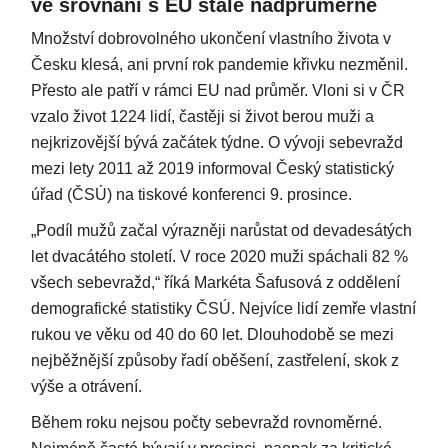
ve srovnání s EU stále nadprůměrně
Množství dobrovolného ukončení vlastního života v
Česku klesá, ani první rok pandemie křivku nezměnil.
Přesto ale patří v rámci EU nad průměr. Vloni si v ČR
vzalo život 1224 lidí, častěji si život berou muži a
nejkrizovější bývá začátek týdne. O vývoji sebevražd
mezi lety 2011 až 2019 informoval Český statistický
úřad (ČSÚ) na tiskové konferenci 9. prosince.
„Podíl mužů začal výrazněji narůstat od devadesátých
let dvacátého století. V roce 2020 muži spáchali 82 %
všech sebevražd,“ říká Markéta Šafusová z oddělení
demografické statistiky ČSÚ. Nejvíce lidí zemře vlastní
rukou ve věku od 40 do 60 let. Dlouhodobě se mezi
nejběžnější způsoby řadí oběšení, zastřelení, skok z
výše a otrávení.
Během roku nejsou počty sebevražd rovnoměrné.