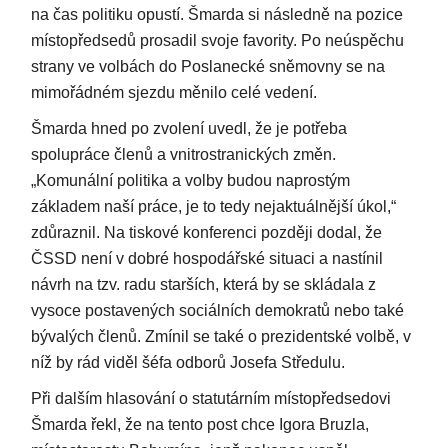
na čas politiku opustí. Šmarda si následně na pozice
místopředsedů prosadil svoje favority. Po neúspěchu
strany ve volbách do Poslanecké sněmovny se na
mimořádném sjezdu měnilo celé vedení.
Šmarda hned po zvolení uvedl, že je potřeba
spolupráce členů a vnitrostranických změn.
„Komunální politika a volby budou naprostým
základem naší práce, je to tedy nejaktuálnější úkol,“
zdůraznil. Na tiskové konferenci později dodal, že
ČSSD není v dobré hospodářské situaci a nastínil
návrh na tzv. radu starších, která by se skládala z
vysoce postavených sociálních demokratů nebo také
bývalých členů. Zmínil se také o prezidentské volbě, v
níž by rád viděl šéfa odborů Josefa Středulu.
Při dalším hlasování o statutárním místopředsedovi
Šmarda řekl, že na tento post chce Igora Bruzla,