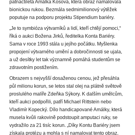
patnáctiletá Amálka Kosová, která obraz namalovala
bionickou rukou. Bezmála sedmimilionový výtěžek
poputuje na podporu projektu Stipendium bariéry.
„Je to symbióza výtvarníků a lidí, kteří chtějí pomoci,“
říká o aukci Božena Jirků, ředitelka Konta Bariéry.
Sama v roce 1993 stála u jejího počátku. Myšlenka
propojení výtvarného umění a dobročinnosti se ujala,
a už desítky let tak významně pomáhá studentům se
zdravotním postižením.
Obrazem s nejvyšší dosaženou cenou, jež přesáhla
půl milionu korun, se letos stal olej na plátně světově
proslulého malíře Zdeňka Sýkory. K dalším umělcům,
kteří aukci podpořili, patří Michael Rittstein nebo
Vladimír Kopecký. Dílo handicapované Amálky, která
musela kvůli rakovině podstoupit amputaci ruky, se
vydražilo za 21 tisíc korun. „Díky Kontu Bariéry jsem
získala protézu a mohla s ní namalovat tento obraz.