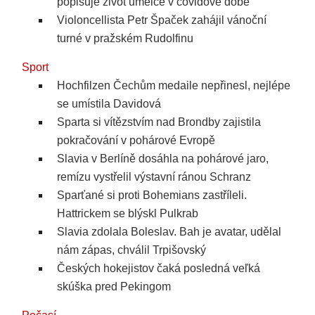
popisuje život umělce v covidové době
Violoncellista Petr Špaček zahájil vánoční
turné v pražském Rudolfinu
Sport
Hochfilzen Čechům medaile nepřinesl, nejlépe
se umístila Davidová
Sparta si vítězstvím nad Brondby zajistila
pokračování v pohárové Evropě
Slavia v Berlíně dosáhla na pohárové jaro,
remízu vystřelil výstavní ránou Schranz
Sparťané si proti Bohemians zastříleli.
Hattrickem se blýskl Pulkrab
Slavia zdolala Boleslav. Bah je avatar, udělal
nám zápas, chválil Trpišovský
Českých hokejistov čaká posledná veľká
skúška pred Pekingom