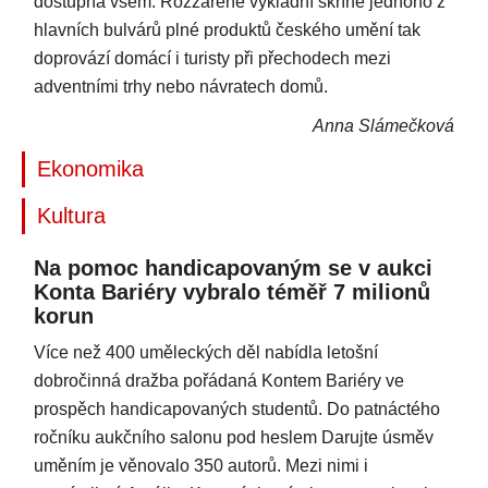
dostupná všem. Rozzářené výkladní skříně jednoho z
hlavních bulvárů plné produktů českého umění tak
doprovází domácí i turisty při přechodech mezi
adventními trhy nebo návratech domů.
Anna Slámečková
Ekonomika
Kultura
Na pomoc handicapovaným se v aukci
Konta Bariéry vybralo téměř 7 milionů
korun
Více než 400 uměleckých děl nabídla letošní
dobročinná dražba pořádaná Kontem Bariéry ve
prospěch handicapovaných studentů. Do patnáctého
ročníku aukčního salonu pod heslem Darujte úsměv
uměním je věnovalo 350 autorů. Mezi nimi i