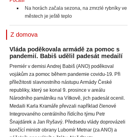
Počasí
Na horách začala sezona, na zmrzlé rybníky ve
městech je ještě teplo
Z domova
Vláda poděkovala armádě za pomoc s
pandemií. Babiš udělil padesát medailí
Premiér v demisi Andrej Babiš (ANO) poděkoval
vojákům za pomoc během pandemie covidu-19. Při
příležitosti slavnostního nástupu Armády České
republiky, který se konal 9. prosince v areálu
Národního památníku na Vítkově, jich padesát ocenil.
Medaili Karla Kramáře převzali například členové
Integrovaného centrálního řídícího týmu Petr
Šnajdárek a Jan Ryšavý. Předsedu vlády doprovázeli
končící ministr obrany Lubomír Metnar (za ANO) a