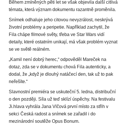
Během zmíněných pěti let se však objevila další citlivá
témata, která význam dokumentu razantně proměnila.
Snímek odhaluje jeho citovou nevyzrálost, neskrývá
životní problémy a peripetie. Například zachytil, že
Fila chápe filmové světy, třeba ve Star Wars vidí
detaily, které ostatním unikají, má však problém vyznat
se ve světě reálném.
„Kamil není dobrý herec,“ odpověděl Mareček na
dotaz, zda se v dokumentu chová Fila autenticky, a
dodal, že „když je dlouhý natáčecí den, tak už to pak
neřešíte.“
Slavnostní premiéra se uskuteční 5. ledna, distribuční
o den později. Síla už teď sklízí úspěchy. Na festivalu
Ji.hlava vyhrála Jana Vlčová první místo za střih v
sekci Česká radost a snímek se zařadil i do
mezinárodní soutěže Opus Bonum.