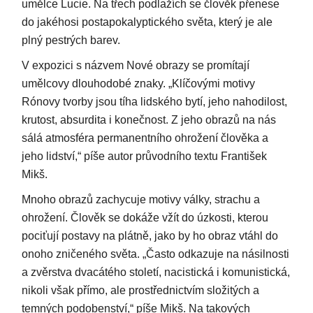
umělce Lucie. Na třech podlažích se člověk přenese
do jakéhosi postapokalyptického světa, který je ale
plný pestrých barev.
V expozici s názvem Nové obrazy se promítají
umělcovy dlouhodobé znaky. „Klíčovými motivy
Rónovy tvorby jsou tíha lidského bytí, jeho nahodilost,
krutost, absurdita i konečnost. Z jeho obrazů na nás
sálá atmosféra permanentního ohrožení člověka a
jeho lidství,“ píše autor průvodního textu František
Mikš.
Mnoho obrazů zachycuje motivy války, strachu a
ohrožení. Člověk se dokáže vžít do úzkosti, kterou
pociťují postavy na plátně, jako by ho obraz vtáhl do
onoho zničeného světa. „Často odkazuje na násilnosti
a zvěrstva dvacátého století, nacistická i komunistická,
nikoli však přímo, ale prostřednictvím složitých a
temných podobenství,“ píše Mikš. Na takových