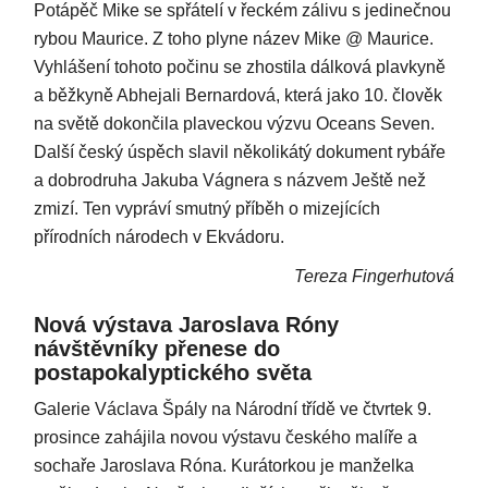
Potápěč Mike se spřátelí v řeckém zálivu s jedinečnou
rybou Maurice. Z toho plyne název Mike @ Maurice.
Vyhlášení tohoto počinu se zhostila dálková plavkyně
a běžkyně Abhejali Bernardová, která jako 10. člověk
na světě dokončila plaveckou výzvu Oceans Seven.
Další český úspěch slavil několikátý dokument rybáře
a dobrodruha Jakuba Vágnera s názvem Ještě než
zmizí. Ten vypráví smutný příběh o mizejících
přírodních národech v Ekvádoru.
Tereza Fingerhutová
Nová výstava Jaroslava Róny
návštěvníky přenese do
postapokalyptického světa
Galerie Václava Špály na Národní třídě ve čtvrtek 9.
prosince zahájila novou výstavu českého malíře a
sochaře Jaroslava Róna. Kurátorkou je manželka