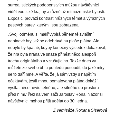
surrealistických podobenstvích můžou návštěvníci
vidět exotické krajiny a různé až mimozemské bytosti.
Expozici provází kontrast hrůzných témat a výrazných
pestrých barev, kterými jsou zobrazena.
„Svoji odměnu si malíř vybírá během té zvláštní
napínavé hry, jež se odehrává na ploše plátna. Ale
nebylo by špatné, kdyby konečný výsledek dokazoval,
že hra byla hrána ve snaze přinést něco alespoň
trochu originálního a vzrušujícího. Takže dnes vy
můžete ze svého úhlu pohledu posoudit, do jaké míry
se to daří mně. A věřte, že já sám vždy s napětím
očekávám, jestli mnou pomalovaná plátna dokáží
vysílat něco neviditelného, ale silného do prostoru
před nimi,“ řekl na vernisáži Jaroslav Róna. Názor si
návštěvníci mohou přijít udělat do 30. ledna.
Z vernisáže Roxana Šiserová