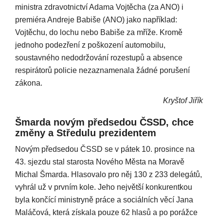
ministra zdravotnictví Adama Vojtěcha (za ANO) i
premiéra Andreje Babiše (ANO) jako například:
Vojtěchu, do lochu nebo Babiše za mříže. Kromě
jednoho podezření z poškození automobilu,
soustavného nedodržování rozestupů a absence
respirátorů policie nezaznamenala žádné porušení
zákona.
Kryštof Jiřík
Šmarda novým předsedou ČSSD, chce
změny a Středulu prezidentem
Novým předsedou ČSSD se v pátek 10. prosince na
43. sjezdu stal starosta Nového Města na Moravě
Michal Šmarda. Hlasovalo pro něj 130 z 233 delegátů,
vyhrál už v prvním kole. Jeho největší konkurentkou
byla končící ministryně práce a sociálních věcí Jana
Maláčová, která získala pouze 62 hlasů a po porážce