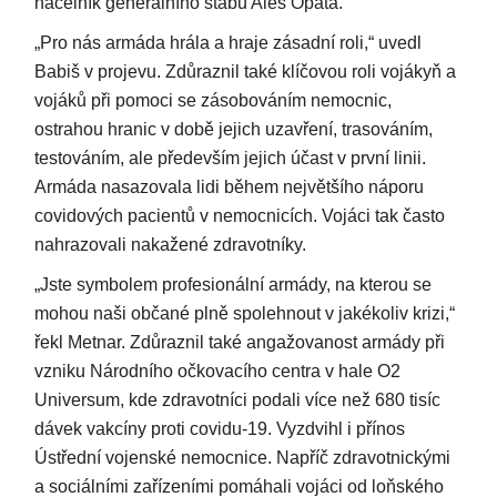
náčelník generálního štábu Aleš Opata.
„Pro nás armáda hrála a hraje zásadní roli,“ uvedl
Babiš v projevu. Zdůraznil také klíčovou roli vojákyň a
vojáků při pomoci se zásobováním nemocnic,
ostrahou hranic v době jejich uzavření, trasováním,
testováním, ale především jejich účast v první linii.
Armáda nasazovala lidi během největšího náporu
covidových pacientů v nemocnicích. Vojáci tak často
nahrazovali nakažené zdravotníky.
„Jste symbolem profesionální armády, na kterou se
mohou naši občané plně spolehnout v jakékoliv krizi,“
řekl Metnar. Zdůraznil také angažovanost armády při
vzniku Národního očkovacího centra v hale O2
Universum, kde zdravotníci podali více než 680 tisíc
dávek vakcíny proti covidu-19. Vyzdvihl i přínos
Ústřední vojenské nemocnice. Napříč zdravotnickými
a sociálními zařízeními pomáhali vojáci od loňského