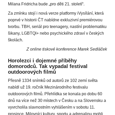
Milana Fridricha bude „pro děti 21. století“.
Za zmínku stojí i nová verze platformy iVysílání, která
poprvé v historii ČT nabídne exkluzivní premiérovou
tvorbu. TBH, seriál pro teenagery, nastíní problematiku
šikany, LGBTQI+ nebo psychického zdraví v českých
školách.
Z online tiskové konference Marek Sedláček
Horolezci i dojemné příběhy
domorodců. Tak vypadal festival
outdoorových filmů
Přesně 1334 snímků od autorů ze 102 zemí světa
nabídl už 19. ročník Mezinárodního festivalu
outdoorových filmů. Přehlídka se konala po dobu 60
dnů na více než 30 místech v Česku a na Slovensku a
vyvrcholila slavnostním vyhlášením v sobotu 11.
prosince. Milovníci kultury, sportu a adrenalinu mohli