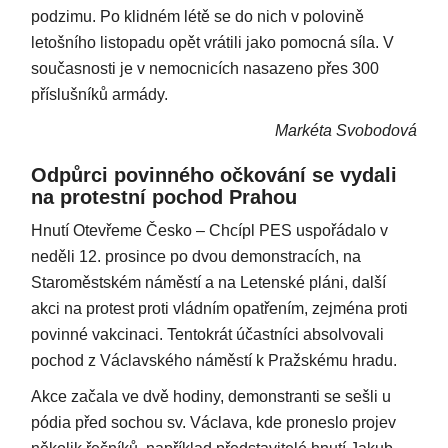
podzimu. Po klidném létě se do nich v polovině
letošního listopadu opět vrátili jako pomocná síla. V
současnosti je v nemocnicích nasazeno přes 300
příslušníků armády.
Markéta Svobodová
Odpůrci povinného očkování se vydali
na protestní pochod Prahou
Hnutí Otevřeme Česko – Chcípl PES uspořádalo v
neděli 12. prosince po dvou demonstracích, na
Staroměstském náměstí a na Letenské pláni, další
akci na protest proti vládním opatřením, zejména proti
povinné vakcinaci. Tentokrát účastníci absolvovali
pochod z Václavského náměstí k Pražskému hradu.
Akce začala ve dvě hodiny, demonstranti se sešli u
pódia před sochou sv. Václava, kde proneslo projev