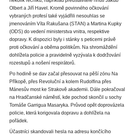
několik řečníků, například představitelé hnutí Jakub
Olbert a Jiří Havel. Kromě povinného očkování
vybraných profesí také vyjádřili nesouhlas se
jmenováním Víta Rakušana (STAN) a Martina Kupky
(ODS) do vedení ministerstva vnitra, respektive
dopravy. K dispozici byly i stánky s peticemi právě
proti očkování a oběma politikům. Na shromáždění
dohlížela policie a pravidelně vyzývala k dodržování
rozestupů a nošení respirátorů.
Po hodině se dav začal přesouvat na pěší zónu Na
Příkopě, přes Revoluční a kolem Rudolfina přes
Mánesův most ke Strakově akademii. Dále pokračoval
na Hradčanské náměstí, kde pochod skončil u sochy
Tomáše Garrigua Masaryka. Průvod opět doprovázela
policie, která korigovala dopravu a dohlížela na
pořádek.
Účastníci skandovali hesla na adresu končícího