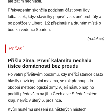
ale zatím neohlásil.
Překvapením skončila podzimní část první ligy
fotbalistek, když slávistky poprvé v sezoně prohrály a
po porážce v Liberci 1:2 přezimují na druhém místě o
bod za vedoucí Spartou.
(redakce)
Počasí
Přišla zima. První kalamita nechala
tisíce domácností bez proudu
Po velmi přívětivém podzimu, kdy měřící stanice často
hlásily nová teplotní maxima, se rok přehoupl do
období meteorologické zimy. A její nástup naplno
pocítili především na jihu Čech a ve Středočeském
kraji, nejvíc v úterý 6. prosince.
Kvůli hustému sněžení na některých místech