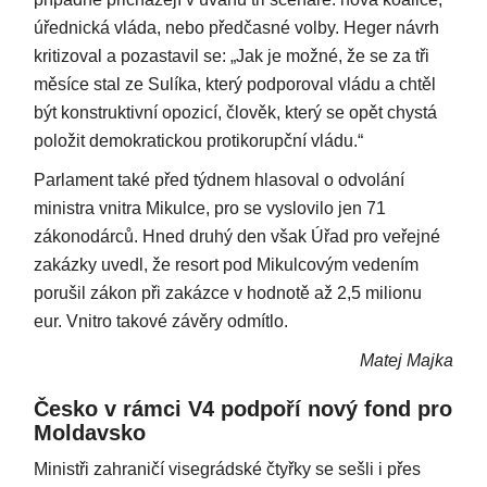
úřednická vláda, nebo předčasné volby. Heger návrh
kritizoval a pozastavil se: „Jak je možné, že se za tři
měsíce stal ze Sulíka, který podporoval vládu a chtěl
být konstruktivní opozicí, člověk, který se opět chystá
položit demokratickou protikorupční vládu.“
Parlament také před týdnem hlasoval o odvolání
ministra vnitra Mikulce, pro se vyslovilo jen 71
zákonodárců. Hned druhý den však Úřad pro veřejné
zakázky uvedl, že resort pod Mikulcovým vedením
porušil zákon při zakázce v hodnotě až 2,5 milionu
eur. Vnitro takové závěry odmítlo.
Matej Majka
Česko v rámci V4 podpoří nový fond pro
Moldavsko
Ministři zahraničí visegrádské čtyřky se sešli i přes