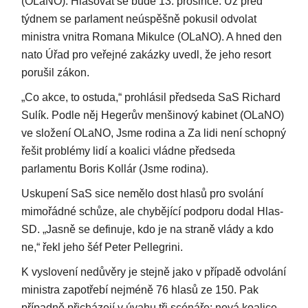
(OLaNO). Hlasovat se bude 13. prosince. Už před
týdnem se parlament neúspěšně pokusil odvolat
ministra vnitra Romana Mikulce (OLaNO). A hned den
nato Úřad pro veřejné zakázky uvedl, že jeho resort
porušil zákon.
„Co akce, to ostuda,“ prohlásil předseda SaS Richard
Sulík. Podle něj Hegerův menšinový kabinet (OLaNO)
ve složení OLaNO, Jsme rodina a Za lidi není schopný
řešit problémy lidí a koalici vládne předseda
parlamentu Boris Kollár (Jsme rodina).
Uskupení SaS sice nemělo dost hlasů pro svolání
mimořádné schůze, ale chybějící podporu dodal Hlas-
SD. „Jasně se definuje, kdo je na straně vlády a kdo
ne,“ řekl jeho šéf Peter Pellegrini.
K vyslovení nedůvěry je stejně jako v případě odvolání
ministra zapotřebí nejméně 76 hlasů ze 150. Pak
případně přicházejí v úvahu tři scénáře: nová koalice,