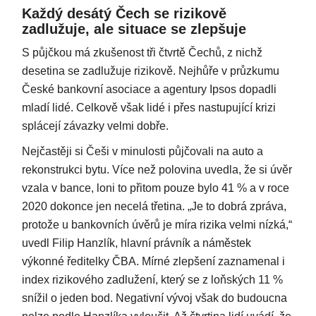
Každý desátý Čech se rizikově
zadlužuje, ale situace se zlepšuje
S půjčkou má zkušenost tři čtvrtě Čechů, z nichž
desetina se zadlužuje rizikově. Nejhůře v průzkumu
České bankovní asociace a agentury Ipsos dopadli
mladí lidé. Celkově však lidé i přes nastupující krizi
splácejí závazky velmi dobře.
Nejčastěji si Češi v minulosti půjčovali na auto a
rekonstrukci bytu. Více než polovina uvedla, že si úvěr
vzala v bance, loni to přitom pouze bylo 41 % a v roce
2020 dokonce jen necelá třetina. „Je to dobrá zpráva,
protože u bankovních úvěrů je míra rizika velmi nízká,“
uvedl Filip Hanzlík, hlavní právník a náměstek
výkonné ředitelky ČBA. Mírné zlepšení zaznamenal i
index rizikového zadlužení, který se z loňských 11 %
snížil o jeden bod. Negativní vývoj však do budoucna