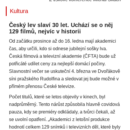
Kultura
Český lev slaví 30 let. Uchází se o něj
129 filmů, nejvíc v historii
Od začátku prosince až do 16. ledna mají akademici
čas, aby určili, kdo si odnese jubilejní sošky lva.
Česká filmová a televizní akademie (ČFTA) bude už
potřicáté udílet ceny za nejlepší domácí počiny.
Slavnostní večer se uskuteční 4. března ve Dvořákově
síni pražského Rudolfina a sledovat jej bude možné v
přímém přenosu České televize.
Počet titulů, které se letos objevily v kinech, byl
nadprůměrný. Tento nárůst způsobila hlavně covidová
pauza, kdy se premiéry odkládaly, a tvůrci čekali, až
se uvolní opatření. „Akademici z letošní produkce
hodnotí celkem 129 snímků i televizních děl, které byly