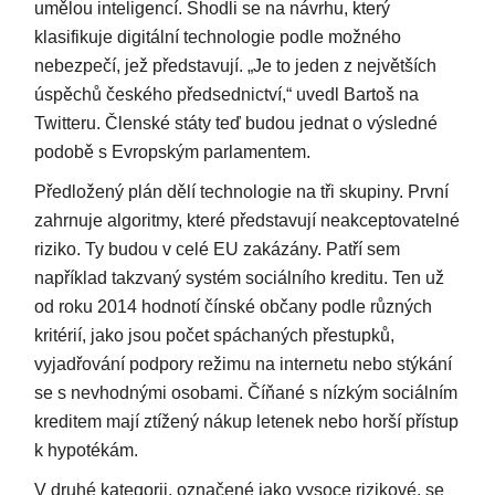
umělou inteligencí. Shodli se na návrhu, který
klasifikuje digitální technologie podle možného
nebezpečí, jež představují. „Je to jeden z největších
úspěchů českého předsednictví,“ uvedl Bartoš na
Twitteru. Členské státy teď budou jednat o výsledné
podobě s Evropským parlamentem.
Předložený plán dělí technologie na tři skupiny. První
zahrnuje algoritmy, které představují neakceptovatelné
riziko. Ty budou v celé EU zakázány. Patří sem
například takzvaný systém sociálního kreditu. Ten už
od roku 2014 hodnotí čínské občany podle různých
kritérií, jako jsou počet spáchaných přestupků,
vyjadřování podpory režimu na internetu nebo stýkání
se s nevhodnými osobami. Číňané s nízkým sociálním
kreditem mají ztížený nákup letenek nebo horší přístup
k hypotékám.
V druhé kategorii, označené jako vysoce rizikové, se