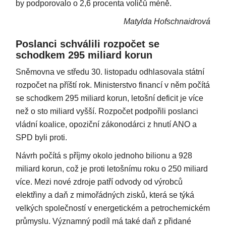
by podporovalo o 2,6 procenta voličů méně.
Matylda Hofschnaidrová
Poslanci schválili rozpočet se
schodkem 295 miliard korun
Sněmovna ve středu 30. listopadu odhlasovala státní
rozpočet na příští rok. Ministerstvo financí v něm počítá
se schodkem 295 miliard korun, letošní deficit je více
než o sto miliard vyšší. Rozpočet podpořili poslanci
vládní koalice, opoziční zákonodárci z hnutí ANO a
SPD byli proti.
Návrh počítá s příjmy okolo jednoho bilionu a 928
miliard korun, což je proti letošnímu roku o 250 miliard
více. Mezi nové zdroje patří odvody od výrobců
elektřiny a daň z mimořádných zisků, která se týká
velkých společností v energetickém a petrochemickém
průmyslu. Významný podíl má také daň z přidané