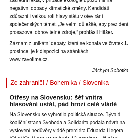
základní fakta, v případě ekologie upozornili na
negativní dopady klimatické změny. Kandidáti
zdůraznili velkou roli hlavy státu v otevírání
společenských témat. „Je velmi důležité, aby prezident
prosazoval obnovitelné zdroje,“ prohlásil Hilšer.
Záznam z unikátní debaty, která se konala ve čtvrtek 1.
prosince, je k dispozici na stránkách
www.zavolime.cz.
Jáchym Sobotka
Ze zahraničí / Bohemika / Slovenika
Otřesy na Slovensku: šéf vnitra
hlasování ustál, pád hrozí celé vládě
Na Slovensku se vyhrotila politická situace. Bývalá
koaliční strana Svoboda a Solidarita podala návrh na
vyslovení nedůvěry vládě premiéra Eduarda Hegera