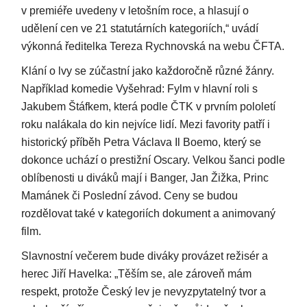
v premiéře uvedeny v letošním roce, a hlasují o
udělení cen ve 21 statutárních kategoriích,“ uvádí
výkonná ředitelka Tereza Rychnovská na webu ČFTA.
Klání o lvy se zúčastní jako každoročně různé žánry.
Například komedie Vyšehrad: Fylm v hlavní roli s
Jakubem Štáfkem, která podle ČTK v prvním pololetí
roku nalákala do kin nejvíce lidí. Mezi favority patří i
historický příběh Petra Václava Il Boemo, který se
dokonce uchází o prestižní Oscary. Velkou šanci podle
oblíbenosti u diváků mají i Banger, Jan Žižka, Princ
Mamánek či Poslední závod. Ceny se budou
rozdělovat také v kategoriích dokument a animovaný
film.
Slavnostní večerem bude diváky provázet režisér a
herec Jiří Havelka: „Těším se, ale zároveň mám
respekt, protože Český lev je nevyzpytatelný tvor a