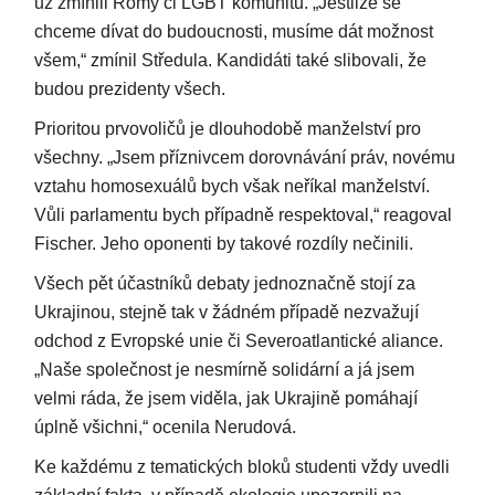
už zmínili Romy či LGBT komunitu. „Jestliže se
chceme dívat do budoucnosti, musíme dát možnost
všem,“ zmínil Středula. Kandidáti také slibovali, že
budou prezidenty všech.
Prioritou prvovoličů je dlouhodobě manželství pro
všechny. „Jsem příznivcem dorovnávání práv, novému
vztahu homosexuálů bych však neříkal manželství.
Vůli parlamentu bych případně respektoval,“ reagoval
Fischer. Jeho oponenti by takové rozdíly nečinili.
Všech pět účastníků debaty jednoznačně stojí za
Ukrajinou, stejně tak v žádném případě nezvažují
odchod z Evropské unie či Severoatlantické aliance.
„Naše společnost je nesmírně solidární a já jsem
velmi ráda, že jsem viděla, jak Ukrajině pomáhají
úplně všichni,“ ocenila Nerudová.
Ke každému z tematických bloků studenti vždy uvedli