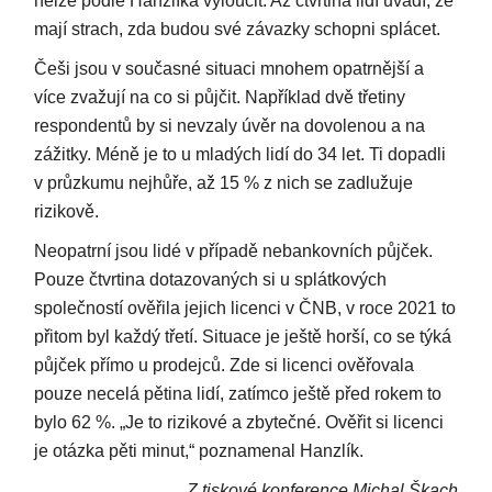
nelze podle Hanzlíka vyloučit. Až čtvrtina lidí uvádí, že
mají strach, zda budou své závazky schopni splácet.
Češi jsou v současné situaci mnohem opatrnější a
více zvažují na co si půjčit. Například dvě třetiny
respondentů by si nevzaly úvěr na dovolenou a na
zážitky. Méně je to u mladých lidí do 34 let. Ti dopadli
v průzkumu nejhůře, až 15 % z nich se zadlužuje
rizikově.
Neopatrní jsou lidé v případě nebankovních půjček.
Pouze čtvrtina dotazovaných si u splátkových
společností ověřila jejich licenci v ČNB, v roce 2021 to
přitom byl každý třetí. Situace je ještě horší, co se týká
půjček přímo u prodejců. Zde si licenci ověřovala
pouze necelá pětina lidí, zatímco ještě před rokem to
bylo 62 %. „Je to rizikové a zbytečné. Ověřit si licenci
je otázka pěti minut,“ poznamenal Hanzlík.
Z tiskové konference Michal Škach