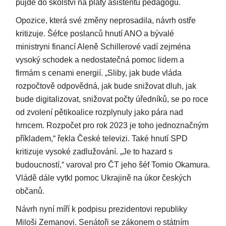
půjde do školství na platy asistentů pedagogů.
Opozice, která své změny neprosadila, návrh ostře
kritizuje. Šéfce poslanců hnutí ANO a bývalé
ministryni financí Aleně Schillerové vadí zejména
vysoký schodek a nedostatečná pomoc lidem a
firmám s cenami energií. „Sliby, jak bude vláda
rozpočtově odpovědná, jak bude snižovat dluh, jak
bude digitalizovat, snižovat počty úředníků, se po roce
od zvolení pětikoalice rozplynuly jako pára nad
hrncem. Rozpočet pro rok 2023 je toho jednoznačným
příkladem,“ řekla České televizi. Také hnutí SPD
kritizuje vysoké zadlužování. „Je to hazard s
budoucností,“ varoval pro ČT jeho šéf Tomio Okamura.
Vládě dále vytkl pomoc Ukrajině na úkor českých
občanů.
Návrh nyní míří k podpisu prezidentovi republiky
Miloši Zemanovi. Senátoři se zákonem o státním