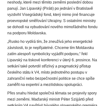
neshody, které mezi těmito zeměmi poslední dobou
panují. Jan Lipavský (Piráti) po jednání v Bratislavě
vyzdvihl Visegrádský fond, který mimo jiné financuje
proevropské směřování Ukrajiny. S ostatními ministry
se dohodl na vybudování nového mimořádného fondu
na podporu Moldavska.
„Rusko ho vydírá tím, že zneužívá jeho energetické
závislosti, to je nepřijatelné. Chceme tím Moldavsku
zatím alespoň symbolicky vyjádřit podporu,“ řekl
Lipavský na tiskové konferenci v úterý 6. prosince. Na
setkání také potvrdil střízlivý a pragmatický přístup
českého státu k V4, místo jednotného postupu v
zahraniční nebo bezpečnostní politice se chce spíše
zaměřit na expertní a mezilidskou spolupráci.
Přes snahu hledat společná témata se projevily spory
mezi zeměmi. Maďarský ministr Péter Szijjártó před
setkáním V4 navštívil bývalého slovenského premiéra