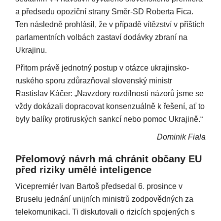
a předsedu opoziční strany Směr-SD Roberta Fica.
Ten následně prohlásil, že v případě vítězství v příštích
parlamentních volbách zastaví dodávky zbraní na
Ukrajinu.
Přitom právě jednotný postup v otázce ukrajinsko-
ruského sporu zdůrazňoval slovenský ministr
Rastislav Káčer: „Navzdory rozdílnosti názorů jsme se
vždy dokázali dopracovat konsenzuálně k řešení, ať to
byly balíky protiruských sankcí nebo pomoc Ukrajině.“
Dominik Fiala
Přelomový návrh má chránit občany EU
před riziky umělé inteligence
Vicepremiér Ivan Bartoš předsedal 6. prosince v
Bruselu jednání unijních ministrů zodpovědných za
telekomunikaci. Ti diskutovali o rizicích spojených s