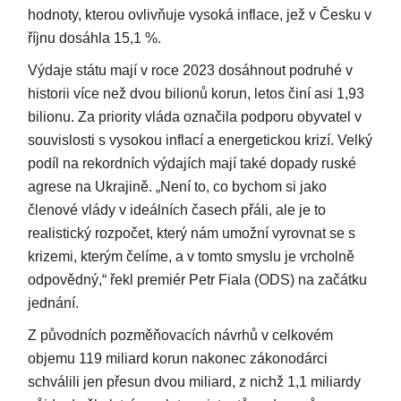
hodnoty, kterou ovlivňuje vysoká inflace, jež v Česku v
říjnu dosáhla 15,1 %.
Výdaje státu mají v roce 2023 dosáhnout podruhé v
historii více než dvou bilionů korun, letos činí asi 1,93
bilionu. Za priority vláda označila podporu obyvatel v
souvislosti s vysokou inflací a energetickou krizí. Velký
podíl na rekordních výdajích mají také dopady ruské
agrese na Ukrajině. „Není to, co bychom si jako
členové vlády v ideálních časech přáli, ale je to
realistický rozpočet, který nám umožní vyrovnat se s
krizemi, kterým čelíme, a v tomto smyslu je vrcholně
odpovědný,“ řekl premiér Petr Fiala (ODS) na začátku
jednání.
Z původních pozměňovacích návrhů v celkovém
objemu 119 miliard korun nakonec zákonodárci
schválili jen přesun dvou miliard, z nichž 1,1 miliardy