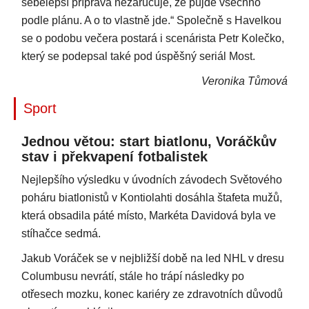
sebelepší příprava nezaručuje, že půjde všechno
podle plánu. A o to vlastně jde.“ Společně s Havelkou
se o podobu večera postará i scenárista Petr Kolečko,
který se podepsal také pod úspěšný seriál Most.
Veronika Tůmová
Sport
Jednou větou: start biatlonu, Voráčkův
stav i překvapení fotbalistek
Nejlepšího výsledku v úvodních závodech Světového
poháru biatlonistů v Kontiolahti dosáhla štafeta mužů,
která obsadila páté místo, Markéta Davidová byla ve
stíhačce sedmá.
Jakub Voráček se v nejbližší době na led NHL v dresu
Columbusu nevrátí, stále ho trápí následky po
otřesech mozku, konec kariéry ze zdravotních důvodů