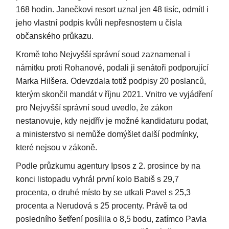
168 hodin. Janečkovi resort uznal jen 48 tisíc, odmítl i
jeho vlastní podpis kvůli nepřesnostem u čísla
občanského průkazu.
Kromě toho Nejvyšší správní soud zaznamenal i
námitku proti Rohanové, podali ji senátoři podporující
Marka Hilšera. Odevzdala totiž podpisy 20 poslanců,
kterým skončil mandát v říjnu 2021. Vnitro ve vyjádření
pro Nejvyšší správní soud uvedlo, že zákon
nestanovuje, kdy nejdřív je možné kandidaturu podat,
a ministerstvo si nemůže domýšlet další podmínky,
které nejsou v zákoně.
Podle průzkumu agentury Ipsos z 2. prosince by na
konci listopadu vyhrál první kolo Babiš s 29,7
procenta, o druhé místo by se utkali Pavel s 25,3
procenta a Nerudová s 25 procenty. Právě ta od
posledního šetření posílila o 8,5 bodu, zatímco Pavla