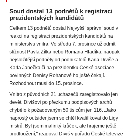
Soud dostal 13 podnětů k registraci
prezidentských kandidátů
Celkem 13 podnětů dostal Nejvyšší správní soud v
reakci na registraci prezidentských kandidátů na
ministerstvu vnitra. Ve středu 7. prosince už odmítl
stížnost Pavla Zítka nebo Romana Hladíka, naopak
nejsložitější podněty od podnikatelů Karla Diviše a
Karla Janečka či na prezidentku České asociace
povinných Denisy Rohanové ho ještě čekají.
Rozhodnout musí do 15. prosince.
Vnitro z původních 21 uchazečů zaregistrovalo jen
devět. Divišovi po přezkumu podpisových archů
chybělo k požadovaným 50 tisícům jen 116. „Jako
naprostý outsider jsem se chtěl kvalifikovat do Ligy
mistrů. Byl jsem malinký krůček, ale hrajeme ještě
prodloužení,“ reagoval Diviš v pořadu České televize