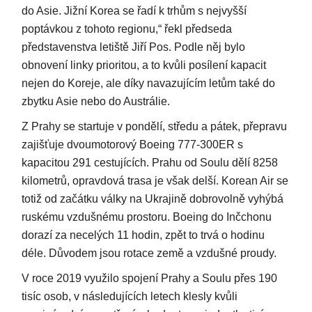
do Asie. Jižní Korea se řadí k trhům s nejvyšší
poptávkou z tohoto regionu,“ řekl předseda
představenstva letiště Jiří Pos. Podle něj bylo
obnovení linky prioritou, a to kvůli posílení kapacit
nejen do Koreje, ale díky navazujícím letům také do
zbytku Asie nebo do Austrálie.
Z Prahy se startuje v pondělí, středu a pátek, přepravu
zajišťuje dvoumotorový Boeing 777-300ER s
kapacitou 291 cestujících. Prahu od Soulu dělí 8258
kilometrů, opravdová trasa je však delší. Korean Air se
totiž od začátku války na Ukrajině dobrovolně vyhýbá
ruskému vzdušnému prostoru. Boeing do Inčchonu
dorazí za necelých 11 hodin, zpět to trvá o hodinu
déle. Důvodem jsou rotace země a vzdušné proudy.
V roce 2019 využilo spojení Prahy a Soulu přes 190
tisíc osob, v následujících letech klesly kvůli