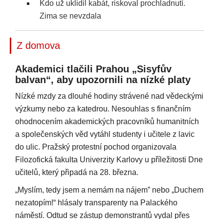
Kdo už uklidil kabát, riskoval prochladnutí.
Zima se nevzdala
Z domova
Akademici tlačili Prahou „Sisyfův
balvan“, aby upozornili na nízké platy
Nízké mzdy za dlouhé hodiny strávené nad vědeckými
výzkumy nebo za katedrou. Nesouhlas s finančním
ohodnocením akademických pracovníků humanitních
a společenských věd vytáhl studenty i učitele z lavic
do ulic. Pražský protestní pochod organizovala
Filozofická fakulta Univerzity Karlovy u příležitosti Dne
učitelů, který připadá na 28. března.
„Myslím, tedy jsem a nemám na nájem” nebo „Duchem
nezatopím!“ hlásaly transparenty na Palackého
náměstí. Odtud se zástup demonstrantů vydal přes