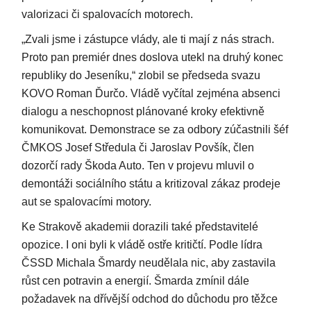
valorizaci či spalovacích motorech.
„Zvali jsme i zástupce vlády, ale ti mají z nás strach.
Proto pan premiér dnes doslova utekl na druhý konec
republiky do Jeseníku,“ zlobil se předseda svazu
KOVO Roman Ďurčo. Vládě vyčítal zejména absenci
dialogu a neschopnost plánované kroky efektivně
komunikovat. Demonstrace se za odbory zúčastnili šéf
ČMKOS Josef Středula či Jaroslav Povšík, člen
dozorčí rady Škoda Auto. Ten v projevu mluvil o
demontáži sociálního státu a kritizoval zákaz prodeje
aut se spalovacími motory.
Ke Strakově akademii dorazili také představitelé
opozice. I oni byli k vládě ostře kritičtí. Podle lídra
ČSSD Michala Šmardy neudělala nic, aby zastavila
růst cen potravin a energií. Šmarda zmínil dále
požadavek na dřívější odchod do důchodu pro těžce