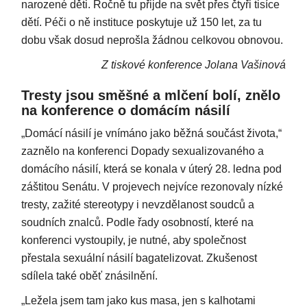
narozené děti. Ročně tu přijde na svět přes čtyři tisíce
dětí. Péči o ně instituce poskytuje už 150 let, za tu
dobu však dosud neprošla žádnou celkovou obnovou.
Z tiskové konference Jolana Vašinová
Tresty jsou směšné a mlčení bolí, znělo
na konference o domácím násilí
„Domácí násilí je vnímáno jako běžná součást života,“
zaznělo na konferenci Dopady sexualizovaného a
domácího násilí, která se konala v úterý 28. ledna pod
záštitou Senátu. V projevech nejvíce rezonovaly nízké
tresty, zažité stereotypy i nevzdělanost soudců a
soudních znalců. Podle řady osobností, které na
konferenci vystoupily, je nutné, aby společnost
přestala sexuální násilí bagatelizovat. Zkušenost
sdílela také oběť znásilnění.
„Ležela jsem tam jako kus masa, jen s kalhotami