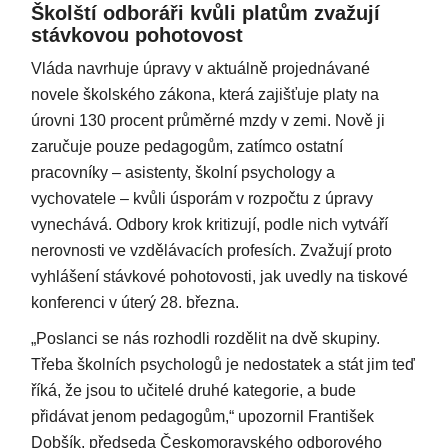
Školští odboráři kvůli platům zvažují
stávkovou pohotovost
Vláda navrhuje úpravy v aktuálně projednávané
novele školského zákona, která zajišťuje platy na
úrovni 130 procent průměrné mzdy v zemi. Nově ji
zaručuje pouze pedagogům, zatímco ostatní
pracovníky – asistenty, školní psychology a
vychovatele – kvůli úsporám v rozpočtu z úpravy
vynechává. Odbory krok kritizují, podle nich vytváří
nerovnosti ve vzdělávacích profesích. Zvažují proto
vyhlášení stávkové pohotovosti, jak uvedly na tiskové
konferenci v úterý 28. března.
„Poslanci se nás rozhodli rozdělit na dvě skupiny.
Třeba školních psychologů je nedostatek a stát jim teď
říká, že jsou to učitelé druhé kategorie, a bude
přidávat jenom pedagogům,“ upozornil František
Dobšík, předseda Českomoravského odborového