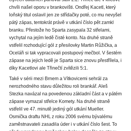
chvíli našel oporu v brankovišti. Ondřej Kacetl, který
loňský titul oslavil jen ze střídačky poté, co mu nevyšel
pátý zápas, tentokrát právě v utkání číslo pět zamkl
branku. Přestože ho Sparta zasypala 32 střelami,
vychytal na jejím ledě čisté konto. Na druhé straně
vstřelil rozhodující gól z přesilovky Martin Růžička, a
Oceláři si tak vypracovali postupový mečbol. V šestém
zápase na jejich ledě je Sparta sice znovu přestřílela, i
díky Kacetlovi ale Třinečtí zvítězili 5:1.
Také v sérii mezi Brnem a Vítkovicemi sehrál za
nerozhodného stavu důležitou roli brankář. Aleš
Stezka navázal na povedenou základní část a v pátém
zápase vymazal střelce Komety. Na druhé straně
vstřelil ve 47. minutě jediný gól utkání Mueller.
Osmička draftu NHL z roku 2006 svému bývalému
zaměstnavateli zasadila úder i v utkání číslo šest. To