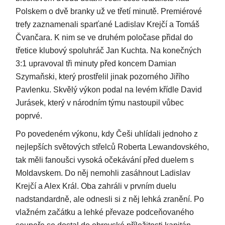
Polskem o dvě branky už ve třetí minutě. Premiérové
trefy zaznamenali sparťané Ladislav Krejčí a Tomáš
Čvančara. K nim se ve druhém poločase přidal do
třetice klubový spoluhráč Jan Kuchta. Na konečných
3:1 upravoval tři minuty před koncem Damian
Szymaňski, který prostřelil jinak pozorného Jiřího
Pavlenku. Skvělý výkon podal na levém křídle David
Jurásek, který v národním týmu nastoupil vůbec
poprvé.
Po povedeném výkonu, kdy Češi uhlídali jednoho z
nejlepších světových střelců Roberta Lewandovského,
tak měli fanoušci vysoká očekávání před duelem s
Moldavskem. Do něj nemohli zasáhnout Ladislav
Krejčí a Alex Král. Oba zahráli v prvním duelu
nadstandardně, ale odnesli si z něj lehká zranění. Po
vlažném začátku a lehké převaze podceňovaného