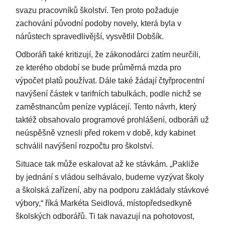
svazu pracovníků školství. Ten proto požaduje
zachování původní podoby novely, která byla v
nárůstech spravedlivější, vysvětlil Dobšík.
Odboráři také kritizují, že zákonodárci zatím neurčili,
ze kterého období se bude průměrná mzda pro
výpočet platů používat. Dále také žádají čtyřprocentní
navýšení částek v tarifních tabulkách, podle nichž se
zaměstnancům peníze vyplácejí. Tento návrh, který
taktéž obsahovalo programové prohlášení, odboráři už
neúspěšně vznesli před rokem v době, kdy kabinet
schválil navýšení rozpočtu pro školství.
Situace tak může eskalovat až ke stávkám. „Pakliže
by jednání s vládou selhávalo, budeme vyzývat školy
a školská zařízení, aby na podporu zakládaly stávkové
výbory,“ říká Markéta Seidlová, místopředsedkyně
školských odborářů. Ti tak navazují na pohotovost,