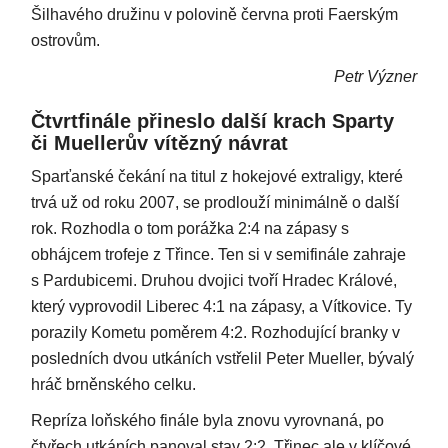
Šilhavého družinu v polovině června proti Faerským
ostrovům.
Petr Význer
Čtvrtfinále přineslo další krach Sparty
či Muellerův vítězný návrat
Sparťanské čekání na titul z hokejové extraligy, které
trvá už od roku 2007, se prodlouží minimálně o další
rok. Rozhodla o tom porážka 2:4 na zápasy s
obhájcem trofeje z Třince. Ten si v semifinále zahraje
s Pardubicemi. Druhou dvojici tvoří Hradec Králové,
který vyprovodil Liberec 4:1 na zápasy, a Vítkovice. Ty
porazily Kometu poměrem 4:2. Rozhodující branky v
posledních dvou utkáních vstřelil Peter Mueller, bývalý
hráč brněnského celku.
Repríza loňského finále byla znovu vyrovnaná, po
čtyřech utkáních panoval stav 2:2. Třinec ale v klíčové