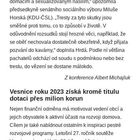
domácím a sexualizovaným násilím,“ upozornila
předsedkyně senátního sociálního výboru Miluše
Horská (KDU-ČSL). „Tresty za tyto skutky jsou
směšné proti tomu, co to způsobí v životě. V
odůvodnění rozsudků stojí hrozné věci, například, že
se oběť nechovala dostatečně obezřetně, když přijala
pozvání do kavárny,“ doplnila Hrdá. Podle ní většina
pachatelů odchází od soudu s podmínkou nebo bez
trestu, do vězení se dostane málokdo.
Z konference Albert Michajluk
Vesnice roku 2023 získá kromě titulu
dotaci přes milion korun
Nejen finanční odměna má motivovat vedení obcí a
jejich obyvatele k aktivní účasti na rozvoji domova.
Cílem je také nabídnout ostatním k inspiraci pestré
rozvojové programy. Letošní 27. ročník soutěže