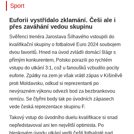
Sport
Euforii vystřídalo zklamání. Češi ale i
přes zaváhání vedou skupinu
Svěřenci trenéra Jaroslava Šilhavého vstoupili do
kvalifikační skupiny o fotbalové Euro 2024 soubojem
dvou favoritů. Hned na úvod zvládli domácí šlágr s
přímým konkurentem, Polsko porazili po rychlém
vstupu do utkání 3:1, což u fanoušků vzbudilo pocity
euforie. Zpátky na zem je však vrátil zápas v Kišiněvě
proti Moldavsku, odkud si reprezentanti po
nevýrazném výkonu odvezli bod za bezbrankovou
remízu. Se čtyřmi body tak po úvodních zápasech
vede česká reprezentace skupinu F.
Takový vstup do úvodního duelu kvalifikace si snad
nepředstavoval ani ten největší optimista. Po
bleskovém úvodu utkání vedli čeští fotbalisté nad