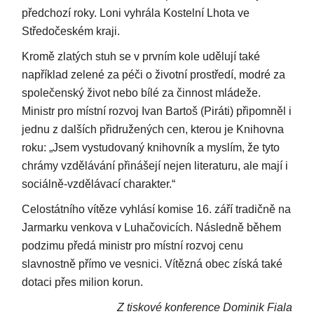
předchozí roky. Loni vyhrála Kostelní Lhota ve
Středočeském kraji.
Kromě zlatých stuh se v prvním kole udělují také
například zelené za péči o životní prostředí, modré za
společenský život nebo bílé za činnost mládeže.
Ministr pro místní rozvoj Ivan Bartoš (Piráti) připomněl i
jednu z dalších přidružených cen, kterou je Knihovna
roku: „Jsem vystudovaný knihovník a myslím, že tyto
chrámy vzdělávání přinášejí nejen literaturu, ale mají i
sociálně-vzdělávací charakter.“
Celostátního vítěze vyhlásí komise 16. září tradičně na
Jarmarku venkova v Luhačovicích. Následně během
podzimu předá ministr pro místní rozvoj cenu
slavnostně přímo ve vesnici. Vítězná obec získá také
dotaci přes milion korun.
Z tiskové konference Dominik Fiala