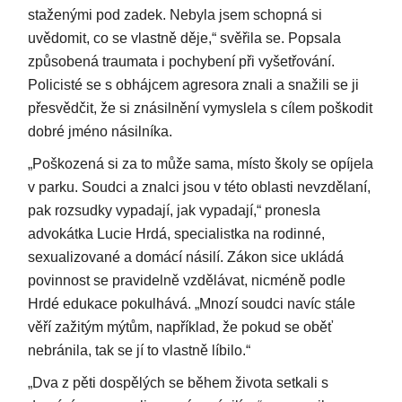
staženými pod zadek. Nebyla jsem schopná si
uvědomit, co se vlastně děje,“ svěřila se. Popsala
způsobená traumata i pochybení při vyšetřování.
Policisté se s obhájcem agresora znali a snažili se ji
přesvědčit, že si znásilnění vymyslela s cílem poškodit
dobré jméno násilníka.
„Poškozená si za to může sama, místo školy se opíjela
v parku. Soudci a znalci jsou v této oblasti nevzdělaní,
pak rozsudky vypadají, jak vypadají,“ pronesla
advokátka Lucie Hrdá, specialistka na rodinné,
sexualizované a domácí násilí. Zákon sice ukládá
povinnost se pravidelně vzdělávat, nicméně podle
Hrdé edukace pokulhává. „Mnozí soudci navíc stále
věří zažitým mýtům, například, že pokud se oběť
nebránila, tak se jí to vlastně líbilo.“
„Dva z pěti dospělých se během života setkali s