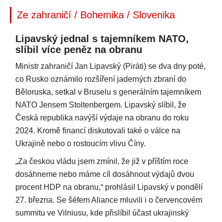
Ze zahraničí / Bohemika / Slovenika
Lipavský jednal s tajemníkem NATO,
slíbil více peněz na obranu
Ministr zahraničí Jan Lipavský (Piráti) se dva dny poté,
co Rusko oznámilo rozšíření jaderných zbraní do
Běloruska, setkal v Bruselu s generálním tajemníkem
NATO Jensem Stoltenbergem. Lipavský slíbil, že
Česká republika navýší výdaje na obranu do roku
2024. Kromě financí diskutovali také o válce na
Ukrajině nebo o rostoucím vlivu Číny.
„Za českou vládu jsem zmínil, že již v příštím roce
dosáhneme nebo máme cíl dosáhnout výdajů dvou
procent HDP na obranu,“ prohlásil Lipavský v pondělí
27. března. Se šéfem Aliance mluvili i o červencovém
summitu ve Vilniusu, kde přislíbil účast ukrajinský