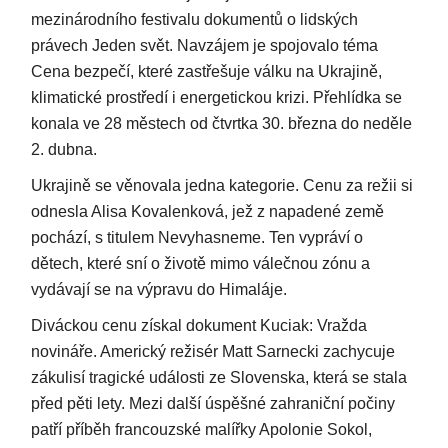
mezinárodního festivalu dokumentů o lidských
právech Jeden svět. Navzájem je spojovalo téma
Cena bezpečí, které zastřešuje válku na Ukrajině,
klimatické prostředí i energetickou krizi. Přehlídka se
konala ve 28 městech od čtvrtka 30. března do neděle
2. dubna.
Ukrajině se věnovala jedna kategorie. Cenu za režii si
odnesla Alisa Kovalenková, jež z napadené země
pochází, s titulem Nevyhasneme. Ten vypráví o
dětech, které sní o životě mimo válečnou zónu a
vydávají se na výpravu do Himaláje.
Diváckou cenu získal dokument Kuciak: Vražda
novináře. Americký režisér Matt Sarnecki zachycuje
zákulisí tragické události ze Slovenska, která se stala
před pěti lety. Mezi další úspěšné zahraniční počiny
patří příběh francouzské malířky Apolonie Sokol,