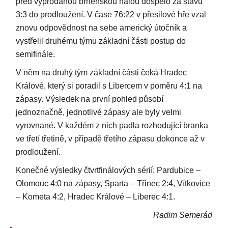
před vyprodanou brněnskou halou dospělo za stavu
3:3 do prodloužení. V čase 76:22 v přesilové hře vzal
znovu odpovědnost na sebe americký útočník a
vystřelil druhému týmu základní části postup do
semifinále.
V něm na druhý tým základní části čeká Hradec
Králové, který si poradil s Libercem v poměru 4:1 na
zápasy. Výsledek na první pohled působí
jednoznačně, jednotlivé zápasy ale byly velmi
vyrovnané. V každém z nich padla rozhodující branka
ve třetí třetině, v případě třetího zápasu dokonce až v
prodloužení.
Konečné výsledky čtvrtfinálových sérií: Pardubice –
Olomouc 4:0 na zápasy, Sparta – Třinec 2:4, Vítkovice
– Kometa 4:2, Hradec Králové – Liberec 4:1.
Radim Semerád