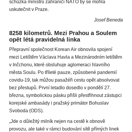
schůzka ministrů zahraničí NATO by se mohla
uskutečnit v Praze.
Josef Beneda
8258 kilometrů. Mezi Prahou a Soulem
opět létá pravidelná linka
Přepravní společnost Korean Air obnovila spojení
mezi Letištěm Václava Havla a Mezinárodním letištěm
v Inčchonu, které obsluhuje aglomeraci hlavního
města Soulu. Po tříleté pauze, způsobené pandemií
covidu-19, tak můžou pasažéři cestu opět absolvovat
bez přestupů. První letadlo dosedlo v pondělí 27.
března, symbolickou pásku přišli přestřihnout zástupci
korejské ambasády i pražský primátor Bohuslav
Svoboda (ODS).
„Jde o důležitý milník nejen na cestě k obnově
provozu, ale také v rámci budování sítě přímých linek