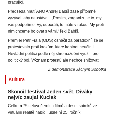
pracující.
Předseda hnutí ANO Andrej Babiš zase přítomné
vyzýval, aby neustávali. „Prosím, zorganizujte to, my
vás podpoříme. Vy, odboráři, to máte v rukou. My proti
nim chceme bojovat s vámi,“ řekl Babiš.
Premiér Petr Fiala (ODS) označil za paradoxní, že se
protestovalo proti krokům, které kabinet neučinil.
Nevládní politici podle něj shromáždění využili pro
politický boj. Význam protestů ale nechce snižovat.
Z demonstrace Jáchym Sobotka
Kultura
Skončil festival Jeden svět. Diváky
nejvíc zaujal Kuciak
Celkem 75 celovečerních filmů a deset snímků ve
virtuální realitě nabídl jubilejní 25. ročník