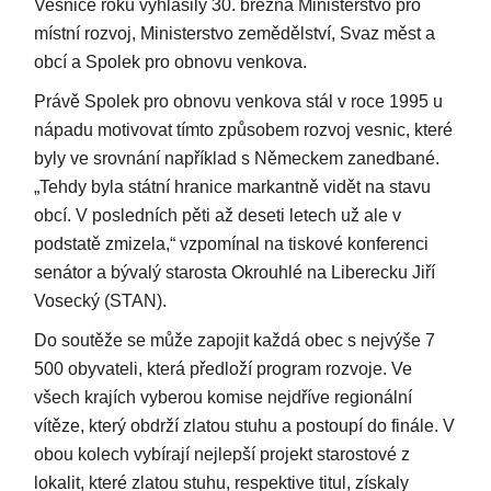
Vesnice roku vyhlásily 30. března Ministerstvo pro
místní rozvoj, Ministerstvo zemědělství, Svaz měst a
obcí a Spolek pro obnovu venkova.
Právě Spolek pro obnovu venkova stál v roce 1995 u
nápadu motivovat tímto způsobem rozvoj vesnic, které
byly ve srovnání například s Německem zanedbané.
„Tehdy byla státní hranice markantně vidět na stavu
obcí. V posledních pěti až deseti letech už ale v
podstatě zmizela,“ vzpomínal na tiskové konferenci
senátor a bývalý starosta Okrouhlé na Liberecku Jiří
Vosecký (STAN).
Do soutěže se může zapojit každá obec s nejvýše 7
500 obyvateli, která předloží program rozvoje. Ve
všech krajích vyberou komise nejdříve regionální
vítěze, který obdrží zlatou stuhu a postoupí do finále. V
obou kolech vybírají nejlepší projekt starostové z
lokalit, které zlatou stuhu, respektive titul, získaly