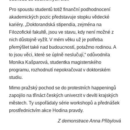
Pro spoustu studentů totiž finanční podhodnocení
akademických pozic představuje stopku vědecké
kariéry. „Doktorandská stipendia, zejména na
Filozofické fakultě, jsou ve stavu, kdy není možné z
nich důstojně vyžít. V mém věku už je potřeba
přemýšlet také nad budoucností, potažmo rodinou. A
to jsou věci, které se úplně neslučují,“ odůvodnila
Monika Kašparová, studentka magisterského
programu, rozhodnutí nepokračovat v doktorském
studiu.
Mimo pražský pochod se do protestních happeningů
zapojilo na třináct českých univerzit v devíti krajských
městech. Ty uspořádaly série workshopů a přednášek
prostřednictvím akce Hodina pravdy.
Z demonstrace Anna Přibylová