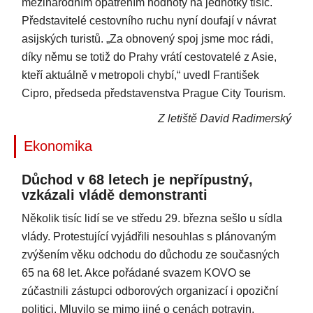
mezinárodním opatřením hodnoty na jednotky tisíc.
Představitelé cestovního ruchu nyní doufají v návrat
asijských turistů. „Za obnovený spoj jsme moc rádi,
díky němu se totiž do Prahy vrátí cestovatelé z Asie,
kteří aktuálně v metropoli chybí,“ uvedl František
Cipro, předseda představenstva Prague City Tourism.
Z letiště David Radimerský
Ekonomika
Důchod v 68 letech je nepřípustný,
vzkázali vládě demonstranti
Několik tisíc lidí se ve středu 29. března sešlo u sídla
vlády. Protestující vyjádřili nesouhlas s plánovaným
zvýšením věku odchodu do důchodu ze současných
65 na 68 let. Akce pořádané svazem KOVO se
zúčastnili zástupci odborových organizací i opoziční
politici. Mluvilo se mimo jiné o cenách potravin,