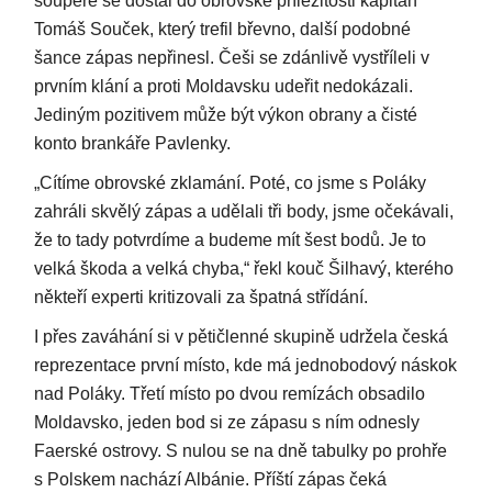
soupeře se dostal do obrovské příležitosti kapitán
Tomáš Souček, který trefil břevno, další podobné
šance zápas nepřinesl. Češi se zdánlivě vystříleli v
prvním klání a proti Moldavsku udeřit nedokázali.
Jediným pozitivem může být výkon obrany a čisté
konto brankáře Pavlenky.
„Cítíme obrovské zklamání. Poté, co jsme s Poláky
zahráli skvělý zápas a udělali tři body, jsme očekávali,
že to tady potvrdíme a budeme mít šest bodů. Je to
velká škoda a velká chyba,“ řekl kouč Šilhavý, kterého
někteří experti kritizovali za špatná střídání.
I přes zaváhání si v pětičlenné skupině udržela česká
reprezentace první místo, kde má jednobodový náskok
nad Poláky. Třetí místo po dvou remízách obsadilo
Moldavsko, jeden bod si ze zápasu s ním odnesly
Faerské ostrovy. S nulou se na dně tabulky po prohře
s Polskem nachází Albánie. Příští zápas čeká