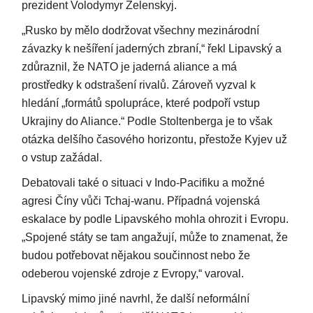
prezident Volodymyr Zelenskyj.
„Rusko by mělo dodržovat všechny mezinárodní
závazky k nešíření jaderných zbraní,“ řekl Lipavský a
zdůraznil, že NATO je jaderná aliance a má
prostředky k odstrašení rivalů. Zároveň vyzval k
hledání „formátů spolupráce, které podpoří vstup
Ukrajiny do Aliance.“ Podle Stoltenberga je to však
otázka delšího časového horizontu, přestože Kyjev už
o vstup zažádal.
Debatovali také o situaci v Indo-Pacifiku a možné
agresi Číny vůči Tchaj-wanu. Případná vojenská
eskalace by podle Lipavského mohla ohrozit i Evropu.
„Spojené státy se tam angažují, může to znamenat, že
budou potřebovat nějakou součinnost nebo že
odeberou vojenské zdroje z Evropy,“ varoval.
Lipavský mimo jiné navrhl, že další neformální