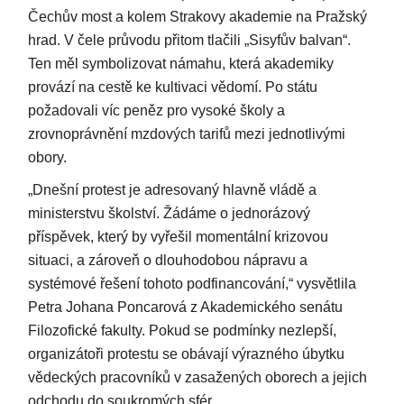
Čechův most a kolem Strakovy akademie na Pražský
hrad. V čele průvodu přitom tlačili „Sisyfův balvan“.
Ten měl symbolizovat námahu, která akademiky
provází na cestě ke kultivaci vědomí. Po státu
požadovali víc peněz pro vysoké školy a
zrovnoprávnění mzdových tarifů mezi jednotlivými
obory.
„Dnešní protest je adresovaný hlavně vládě a
ministerstvu školství. Žádáme o jednorázový
příspěvek, který by vyřešil momentální krizovou
situaci, a zároveň o dlouhodobou nápravu a
systémové řešení tohoto podfinancování,“ vysvětlila
Petra Johana Poncarová z Akademického senátu
Filozofické fakulty. Pokud se podmínky nezlepší,
organizátoři protestu se obávají výrazného úbytku
vědeckých pracovníků v zasažených oborech a jejich
odchodu do soukromých sfér.