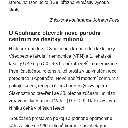
kterou na Den učitelů 28. března vyhlásily vysoké
školy.
Z tiskové konference Johann Foss
U Apolináře otevřeli nové porodní
centrum za desítky milionů
Historická budova Gynekologicko-porodnické kliniky
Všeobecné fakultní nemocnice (VFN) a 1. lékařské
fakulty UK se po 30 letech dočkala větší modernizace.
První částečnou rekonstrukcí prošla v uplynulém roce
porodnice u Apolináře. Nově nabízí moderní centrum s
pokoji, sálem, recepcí či bezbariérovým vstupem.
Slavnostního otevření se 28. března zúčastnil ministr
zdravotnictví Vlastimil Válek (TOP 09). Další výstavba
kliniku čeká v příštích letech.
„Současná přestavba pokojů a jednoho operačního
sálu za více než 60 milionů korun je první etapou