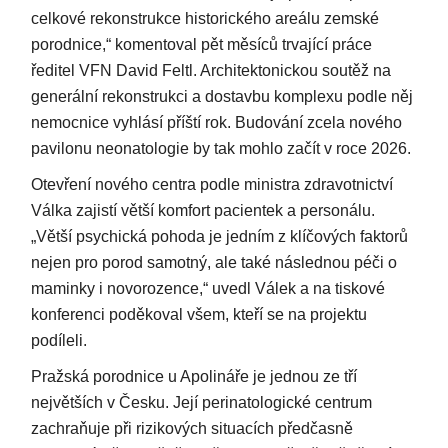
celkové rekonstrukce historického areálu zemské
porodnice,“ komentoval pět měsíců trvající práce
ředitel VFN David Feltl. Architektonickou soutěž na
generální rekonstrukci a dostavbu komplexu podle něj
nemocnice vyhlásí příští rok. Budování zcela nového
pavilonu neonatologie by tak mohlo začít v roce 2026.
Otevření nového centra podle ministra zdravotnictví
Válka zajistí větší komfort pacientek a personálu.
„Větší psychická pohoda je jedním z klíčových faktorů
nejen pro porod samotný, ale také následnou péči o
maminky i novorozence,“ uvedl Válek a na tiskové
konferenci poděkoval všem, kteří se na projektu
podíleli.
Pražská porodnice u Apolináře je jednou ze tří
největších v Česku. Její perinatologické centrum
zachraňuje při rizikových situacích předčasně