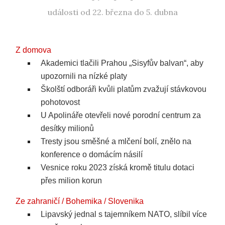
události od 22. března do 5. dubna
Z domova
Akademici tlačili Prahou „Sisyfův balvan“, aby
upozornili na nízké platy
Školští odboráři kvůli platům zvažují stávkovou
pohotovost
U Apolináře otevřeli nové porodní centrum za
desítky milionů
Tresty jsou směšné a mlčení bolí, znělo na
konference o domácím násilí
Vesnice roku 2023 získá kromě titulu dotaci
přes milion korun
Ze zahraničí / Bohemika / Slovenika
Lipavský jednal s tajemníkem NATO, slíbil více