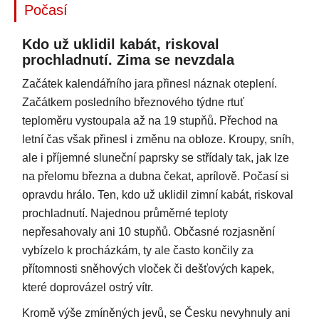
Počasí
Kdo už uklidil kabát, riskoval
prochladnutí. Zima se nevzdala
Začátek kalendářního jara přinesl náznak oteplení.
Začátkem posledního březnového týdne rtuť
teploměru vystoupala až na 19 stupňů. Přechod na
letní čas však přinesl i změnu na obloze. Kroupy, sníh,
ale i příjemné sluneční paprsky se střídaly tak, jak lze
na přelomu března a dubna čekat, aprílově. Počasí si
opravdu hrálo. Ten, kdo už uklidil zimní kabát, riskoval
prochladnutí. Najednou průměrné teploty
nepřesahovaly ani 10 stupňů. Občasné rozjasnění
vybízelo k procházkám, ty ale často končily za
přítomnosti sněhových vloček či dešťových kapek,
které doprovázel ostrý vítr.
Kromě výše zmíněných jevů, se Česku nevyhnuly ani