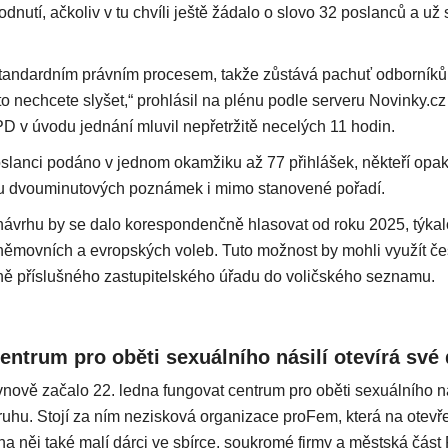
dnutí, ačkoliv v tu chvíli ještě žádalo o slovo 32 poslanců a už 
tandardním právním procesem, takže zůstává pachuť odborníků, 
 to nechcete slyšet,“ prohlásil na plénu podle serveru Novinky.
PD v úvodu jednání mluvil nepřetržitě necelých 11 hodin.
slanci podáno v jednom okamžiku až 77 přihlášek, někteří op
ou dvouminutových poznámek i mimo stanovené pořadí.
návrhu by se dalo korespondenčně hlasovat od roku 2025, týkal
němovních a evropských voleb. Tuto možnost by mohli využít češ
ně příslušného zastupitelského úřadu do voličského seznamu.
entrum pro oběti sexuálního násilí otevírá své
ově začalo 22. ledna fungovat centrum pro oběti sexuálního ná
ruhu. Stojí za ním nezisková organizace proFem, která na otevř
 na něj také malí dárci ve sbírce, soukromé firmy a městská část