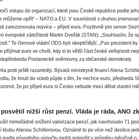
očí vstupu do organizací, které jsou České republice podle jeho
 se můžeme opřít“ – NATO a EU. V souvislosti s druhou jmenovan
ti zarezonovala nejvíce – přijetí eura. Pozitivně pro server Se
pro evropské záležitosti Martin Dvořák (STAN): „Souhlasím, že 
tí.“ To členové vládní ODS byli skeptičtější. „Pan prezident by 
 přijímat euro ve chvíli, kdy si to větší část české veřejnosti nep
stopředseda Poslanecké sněmovny za občanské demokraty.
la proti ještě razantněji. Bývalá ministryně financí Alena Schil
dla, že hnutí do voleb půjde s tím, že nechce euro, předseda
ornil, že po přijetí eura si Česko nebude moci dělat vlastní mě
posvětil nižší růst penzí. Vláda je ráda, ANO 
ušil mimořádné snížení valorizace penzí, jak navrhovalo 71 po
í klubu Alenou Schillerovou. Oznámil to po více než desítce jed
i podle původního výpočtu mohli polepšit v průměru měsíčně o 