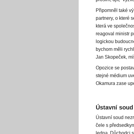
Připomněl také výr
partnery, o které
která ve společnos
reagoval ministr 
logickou budoucnos
bychom měli rychle
Jan Skopeček, mí
Opozice se postavi
stejné médium uve
Okamura zase upoz
Ústavní soud 
Ústavní soud nezr
čele s předsedkyn
ledna. Důchodci s