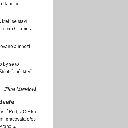
se k pultu
kteří se staví
cz Tomio Okamura.
akovaně a mnozí
o by se to
tí občané, kteří
Jiřina Marešová
 dveře
silí Port, v Česku
ení pracovala přes
 Praha 6.