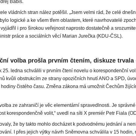
drej Babiš.
le vládních stran nález potěšil. „Jsem velmi rád, že celé dnešní
 bylo logické a ke všem třem oblastem, které navrhovatelé zpoc
yjádřil i pro širokou veřejnost naprosto dostatečně a srozumitel
istr práce a sociálních věcí Marian Jurečka (KDU-ČSL).
ní volba prošla prvním čtením, diskuze trvala
k 25. ledna schválili v prvním čtení novelu o korespondenční vo
dnů kvůli obstrukcím ze strany opozičních hnutí ANO a SPD, úv
5 hodiny čistého času. Změna zákona má umožnit Čechům žijící
olba ze zahraničí je věc elementární spravedlnosti. Je správné
st korespondenčně volit,“ uvedl na síti X premiér Petr Fiala (O
aly, že by takto mohlo docházet k podvodnému jednání a není 
ování. I přes jejich výtky návrh Sněmovna schválila v 15 hodin, 