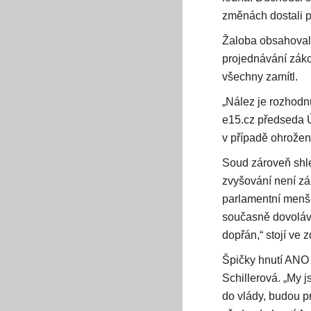
změnách dostali po
Žaloba obsahovala 
projednávání záko
všechny zamítl.
„Nález je rozhodn
e15.cz předseda Ú
v případě ohrožení
Soud zároveň shle
zvyšování není zá
parlamentní menši
současně dovoláva
dopřán,“ stojí ve 
Špičky hnutí ANO 
Schillerová. „My 
do vlády, budou pr