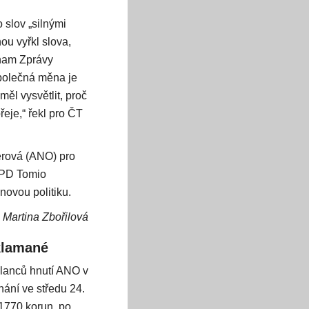
 slov „silnými
ou vyřkl slova,
znam Zprávy
společná měna je
měl vysvětlit, proč
řeje,“ řekl pro ČT
lerová (ANO) pro
 SPD Tomio
novou politiku.
Martina Zbořilová
zklamané
slanců hnutí ANO v
nání ve středu 24.
1770 korun, po