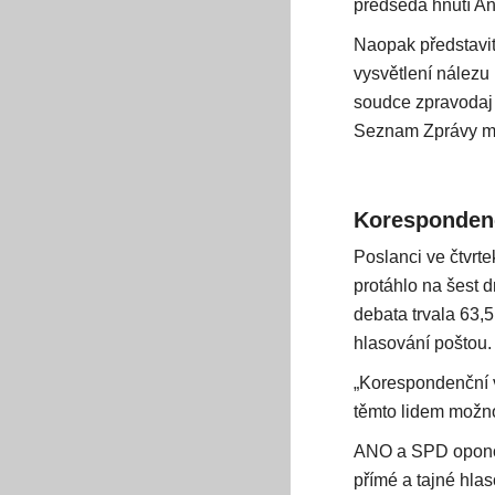
předseda hnutí An
Naopak představite
vysvětlení nálezu
soudce zpravodaj v
Seznam Zprávy min
Korespondenč
Poslanci ve čtvrte
protáhlo na šest 
debata trvala 63,
hlasování poštou.
„Korespondenční v
těmto lidem možno
ANO a SPD oponov
přímé a tajné hlas