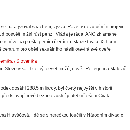
e paralyzovat strachem, vyzval Pavel v novoročním projevu
ud posvětil nižší růst penzí. Vláda je ráda, ANO zklamané
nční volba prošla prvním čtením, diskuze trvala 63 hodin
 centrum pro oběti sexuálního násilí otevírá své dveře
hemika / Slovenika
m Slovenska chce být deset mužů, nově i Pellegrini a Matovič
dek dosáhl 288,5 miliardy, byl čtvrtý nejvyšší v historii
y představují nové bezhotovostní platební řešení Cvak
na Hlaváčová, lidé se s herečkou loučili v Národním divadle