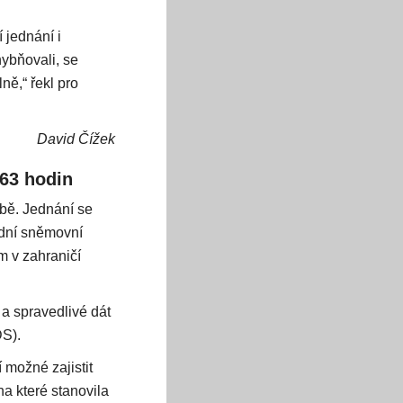
 jednání i
hybňovali, se
ně,“ řekl pro
David Čížek
 63 hodin
lbě. Jednání se
odní sněmovní
m v zahraničí
 a spravedlivé dát
DS).
možné zajistit
na které stanovila