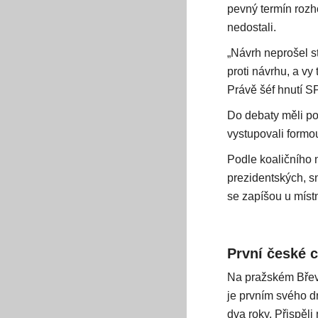
pevný termín rozho
nedostali.
„Návrh neprošel s
proti návrhu, a vy
Právě šéf hnutí S
Do debaty měli po
vystupovali form
Podle koaličního 
prezidentských, s
se zapíšou u míst
První české c
Na pražském Břevn
je prvním svého d
dva roky. Přispěli