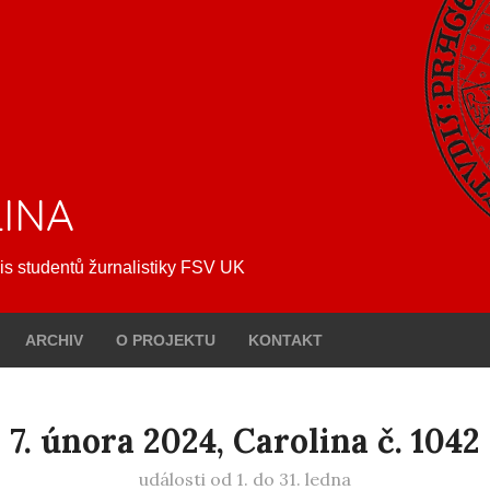
INA
is studentů žurnalistiky FSV UK
ARCHIV
O PROJEKTU
KONTAKT
7. února 2024, Carolina č. 1042
události od 1. do 31. ledna