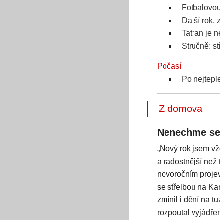
Fotbalovou
Další rok, 
Tatran je 
Stručně: st
Počasí
Po nejteple
Z domova
Nenechme se 
„Nový rok jsem vž
a radostnější než
novoročním projevu
se střelbou na Kar
zmínil i dění na t
rozpoutal vyjádřen