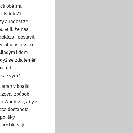
ácti oběťmi.
 čtvrtek 21.
sy a radost ze
u vůli, že nás
dokázali postavit,
, aby usilovali o
. Mladým lidem
 když se zdá téměř
středí:
 za svým.“
 stran v koalici
tizoval způsob,
ci. Apeloval, aby z
roce dostanete
politiky
nechte si ji,