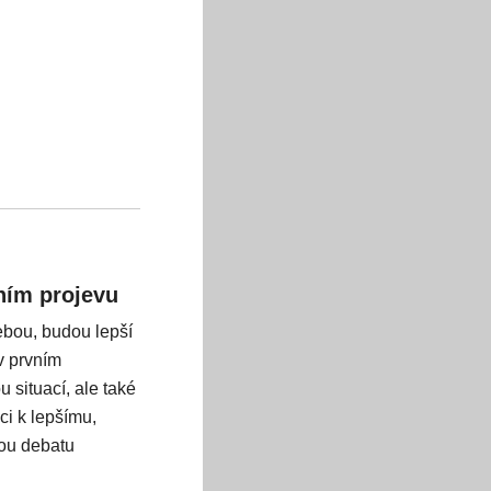
ním projevu
ebou, budou lepší
v prvním
 situací, ale také
ci k lepšímu,
nou debatu