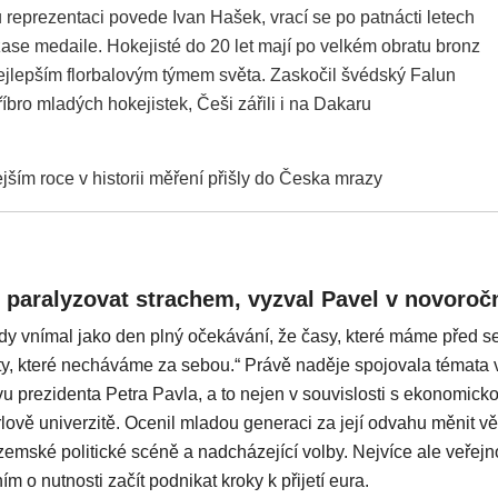
 reprezentaci povede Ivan Hašek, vrací se po patnácti letech
zase medaile. Hokejisté do 20 let mají po velkém obratu bronz
nejlepším florbalovým týmem světa. Zaskočil švédský Falun
říbro mladých hokejistek, Češi zářili i na Dakaru
jším roce v historii měření přišly do Česka mrazy
paralyzovat strachem, vyzval Pavel v novoroč
dy vnímal jako den plný očekávání, že časy, které máme před s
 ty, které necháváme za sebou.“ Právě naděje spojovala témata 
 prezidenta Petra Pavla, a to nejen v souvislosti s ekonomickou
lově univerzitě. Ocenil mladou generaci za její odvahu měnit vě
uzemské politické scéně a nadcházející volby. Nejvíce ale veřej
ím o nutnosti začít podnikat kroky k přijetí eura.