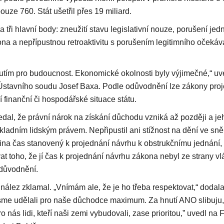
uze 760. Stát ušetřil přes 19 miliard.
tři hlavní body: zneužití stavu legislativní nouze, porušení jed
na a nepřípustnou retroaktivitu s porušením legitimního očekáv
utím pro budoucnost. Ekonomické okolnosti byly výjimečné,“ uv
stavního soudu Josef Baxa. Podle odůvodnění lze zákony proje
 finanční či hospodářské situace státu.
dal, že právní nárok na získání důchodu vzniká až později a jeh
kladním lidským právem. Nepřipustil ani stížnost na dění ve sně
na čas stanovený k projednání návrhu k obstrukčnímu jednání
t toho, že jí čas k projednání návrhu zákona nebyl ze strany vl
zdůvodnění.
nález zklamal. „Vnímám ale, že je ho třeba respektovat,“ dodal
jsme udělali pro naše důchodce maximum. Za hnutí ANO slibuju,
o nás lidi, kteří naši zemi vybudovali, zase prioritou,” uvedl n