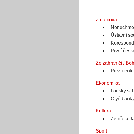
Z domova
Nenechme s
Ústavní so
Koresponde
První české
Ze zahraničí / Bo
Prezidente
Ekonomika
Loňský scho
Čtyři bank
Kultura
Zemřela Ja
Sport