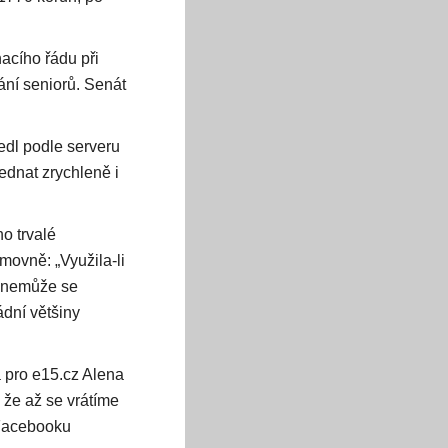
nacího řádu při
ání seniorů. Senát
edl podle serveru
dnat zrychleně i
o trvalé
movně: „Využila-li
, nemůže se
ádní většiny
a pro e15.cz Alena
 že až se vrátíme
a Facebooku