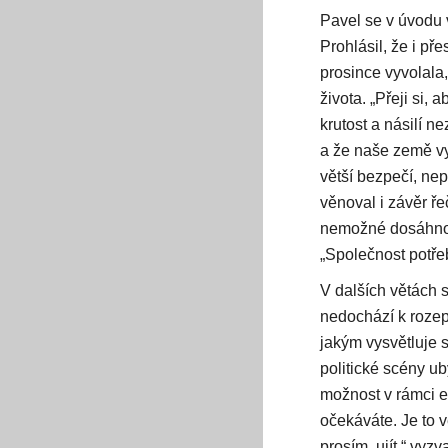
Pavel se v úvodu v
Prohlásil, že i pře
prosince vyvolala,
života. „Přeji si,
krutost a násilí n
a že naše země vyj
větší bezpečí, nep
věnoval i závěr ře
nemožné dosáhnout
„Společnost potřeb
V dalších větách s
nedochází k rozep
jakým vysvětluje s
politické scény ub
možnost v rámci ev
očekáváte. Je to v
prosím, ujít,“ vyzva