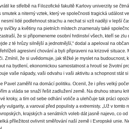
rátil ke střelbě na Filozofické fakultě Karlovy univerzity se čtrn
s smutek a niterný vztek, který ve společnosti tragická událost ve
 nesmí lidé podlehnout strachu a nechat si vzít naději v lepší ča
 aby svíčky a květiny na pietních místech znamenaly také společno
ezastraší, že si připomeneme osobní hrdinství všech, kteří se zlu 
de z té hrůzy silnější a jednotnější,“ dodal a apeloval na občany
řehlíželi agresivní chování a byli připraveni na krizové situace
či. Zmínil, že si uvědomuje, jak těžké je myslet na budoucnost,
 na bydlení, ekonomickou samostatnost a hroutí se životní pro
uje vaše nápady, vaši odvahu i vaši aktivitu a schopnost stát si
e Pavel zaměřil na domácí politiku. Ocenil, že i přes velký počet
řím a vláda se snaží řešit zadlužení země. Na druhou stranu kri
vé kroky, a tím od sebe odhání voliče a ulehčuje tak práci opozi
yly vulgarity, a varoval před populisty a extremisty. „Už v tomto 
ropských, krajských a senátních voleb dát jasně najevo, co od 
elká příležitost ovlivnit směřování naší země i Evropské unie. Ne
l.