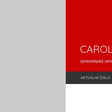
CAROL
zpravodajský serv
AKTUÁLNÍ ČÍSLO