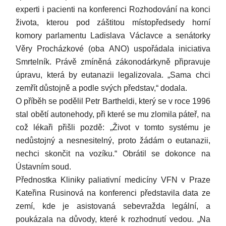
experti i pacienti na konferenci Rozhodování na konci
života, kterou pod záštitou místopředsedy horní
komory parlamentu Ladislava Václavce a senátorky
Věry Procházkové (oba ANO) uspořádala iniciativa
Smrtelník. Právě zmíněná zákonodárkyně připravuje
úpravu, která by eutanazii legalizovala. „Sama chci
zemřít důstojně a podle svých představ,“ dodala.
O příběh se podělil Petr Bartheldi, který se v roce 1996
stal obětí autonehody, při které se mu zlomila páteř, na
což lékaři přišli pozdě: „Život v tomto systému je
nedůstojný a nesnesitelný, proto žádám o eutanazii,
nechci skončit na vozíku.“ Obrátil se dokonce na
Ústavním soud.
Přednostka Kliniky paliativní medicíny VFN v Praze
Kateřina Rusinová na konferenci představila data ze
zemí, kde je asistovaná sebevražda legální, a
poukázala na důvody, které k rozhodnutí vedou. „Na