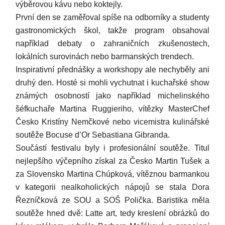
výběrovou kávu nebo koktejly.
První den se zaměřoval spíše na odborníky a studenty
gastronomických škol, takže program obsahoval
například debaty o zahraničních zkušenostech,
lokálních surovinách nebo barmanských trendech.
Inspirativní přednášky a workshopy ale nechyběly ani
druhý den. Hosté si mohli vychutnat i kuchařské show
známých osobností jako například michelinského
šéfkuchaře Martina Ruggieriho, vítězky MasterChef
Česko Kristíny Nemčkové nebo vicemistra kulinářské
soutěže Bocuse d’Or Sebastiana Gibranda.
Součástí festivalu byly i profesionální soutěže. Titul
nejlepšího výčepního získal za Česko Martin Tušek a
za Slovensko Martina Chúpková, vítěznou barmankou
v kategorii nealkoholických nápojů se stala Dora
Řezníčková ze SOU a SOŠ Polička. Baristika měla
soutěže hned dvě: Latte art, tedy kreslení obrázků do