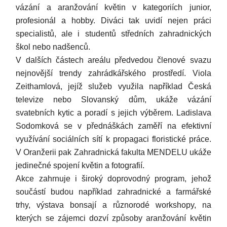
vázání a aranžování květin v kategoriích junior,
profesionál a hobby. Diváci tak uvidí nejen práci
specialistů, ale i studentů středních zahradnických
škol nebo nadšenců.
V dalších částech areálu předvedou členové svazu
nejnovější trendy zahrádkářského prostředí. Viola
Zeithamlová, jejíž služeb využila například Česká
televize nebo Slovanský dům, ukáže vázání
svatebních kytic a poradí s jejich výběrem. Ladislava
Sodomková se v přednáškách zaměří na efektivní
využívání sociálních sítí k propagaci floristické práce.
V Oranžerii pak Zahradnická fakulta MENDELU ukáže
jedinečné spojení květin a fotografií.
Akce zahrnuje i široký doprovodný program, jehož
součástí budou například zahradnické a farmářské
trhy, výstava bonsají a různorodé workshopy, na
kterých se zájemci dozví způsoby aranžování květin