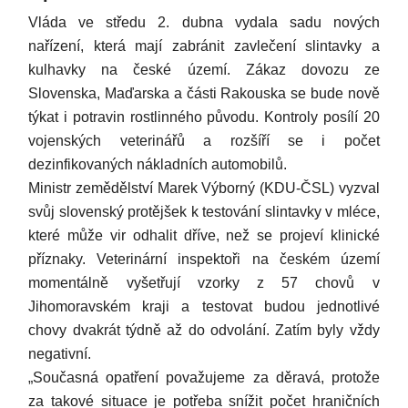
Vláda ve středu 2. dubna vydala sadu nových
nařízení, která mají zabránit zavlečení slintavky a
kulhavky na české území. Zákaz dovozu ze
Slovenska, Maďarska a části Rakouska se bude nově
týkat i potravin rostlinného původu. Kontroly posílí 20
vojenských veterinářů a rozšíří se i počet
dezinfikovaných nákladních automobilů.
Ministr zemědělství Marek Výborný (KDU-ČSL) vyzval
svůj slovenský protějšek k testování slintavky v mléce,
které může vir odhalit dříve, než se projeví klinické
příznaky. Veterinární inspektoři na českém území
momentálně vyšetřují vzorky z 57 chovů v
Jihomoravském kraji a testovat budou jednotlivé
chovy dvakrát týdně až do odvolání. Zatím byly vždy
negativní.
„Současná opatření považujeme za děravá, protože
za takové situace je potřeba snížit počet hraničních