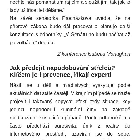
nechte nás pomáhat umírajícím a sloužit jim, tak jak to
tady už třicet let děláme.“
Na závěr senátorka Procházková uvedla, že na
přípravě zákona bude dál pracovat a plánuje další
konzultace s odborníky. „V Senátu ho budu načítat až
po volbách,“ dodala.
Z konference Isabella Monaghan
Jak předejít napodobování střelců?
Klíčem je i prevence, říkají experti
Násilí se u dětí a mladistvých vyskytuje podle
aktuálních dat stále častěji. V krajním případě se může
projevit i takzvaný copycat efekt, tedy situace, kdy
jedinci napodobují kriminální činy na základě
medializace existujících případů. Podle odborníků mu
často předchází agresivita, únik z reality do
internetového prostředí, uzavírání se do sebe,