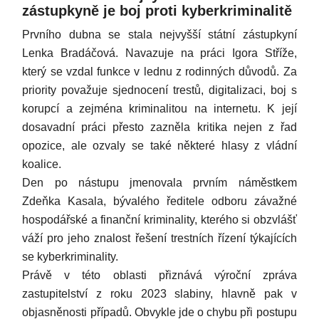
zástupkyně je boj proti kyberkriminalitě
Prvního dubna se stala nejvyšší státní zástupkyní
Lenka Bradáčová. Navazuje na práci Igora Stříže,
který se vzdal funkce v lednu z rodinných důvodů. Za
priority považuje sjednocení trestů, digitalizaci, boj s
korupcí a zejména kriminalitou na internetu. K její
dosavadní práci přesto zazněla kritika nejen z řad
opozice, ale ozvaly se také některé hlasy z vládní
koalice.
Den po nástupu jmenovala prvním náměstkem
Zdeňka Kasala, bývalého ředitele odboru závažné
hospodářské a finanční kriminality, kterého si obzvlášť
váží pro jeho znalost řešení trestních řízení týkajících
se kyberkriminality.
Právě v této oblasti přiznává výroční zpráva
zastupitelství z roku 2023 slabiny, hlavně pak v
objasněnosti případů. Obvykle jde o chybu při postupu