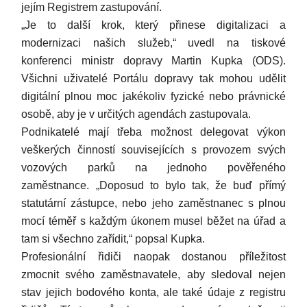
jejím Registrem zastupování.
„Je to další krok, který přinese digitalizaci a
modernizaci našich služeb,“ uvedl na tiskové
konferenci ministr dopravy Martin Kupka (ODS).
Všichni uživatelé Portálu dopravy tak mohou udělit
digitální plnou moc jakékoliv fyzické nebo právnické
osobě, aby je v určitých agendách zastupovala.
Podnikatelé mají třeba možnost delegovat výkon
veškerých činností souvisejících s provozem svých
vozových parků na jednoho pověřeného
zaměstnance. „Doposud to bylo tak, že buď přímý
statutární zástupce, nebo jeho zaměstnanec s plnou
mocí téměř s každým úkonem musel běžet na úřad a
tam si všechno zařídit,“ popsal Kupka.
Profesionální řidiči naopak dostanou příležitost
zmocnit svého zaměstnavatele, aby sledoval nejen
stav jejich bodového konta, ale také údaje z registru