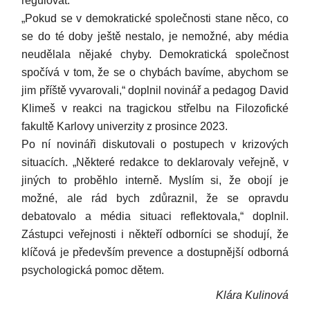
regulovat.
„Pokud se v demokratické společnosti stane něco, co
se do té doby ještě nestalo, je nemožné, aby média
neudělala nějaké chyby. Demokratická společnost
spočívá v tom, že se o chybách bavíme, abychom se
jim příště vyvarovali,“ doplnil novinář a pedagog David
Klimeš v reakci na tragickou střelbu na Filozofické
fakultě Karlovy univerzity z prosince 2023.
Po ní novináři diskutovali o postupech v krizových
situacích. „Některé redakce to deklarovaly veřejně, v
jiných to proběhlo interně. Myslím si, že obojí je
možné, ale rád bych zdůraznil, že se opravdu
debatovalo a média situaci reflektovala,“ doplnil.
Zástupci veřejnosti i někteří odborníci se shodují, že
klíčová je především prevence a dostupnější odborná
psychologická pomoc dětem.
Klára Kulinová