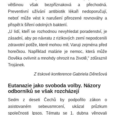
většinou však bezpříznaková a přechodná.
Preventivní užívání antibiotik lékaři nedoporučují,
neboť může vést k narušení přirozené rovnováhy a
přispět k šíření odolných bakterií.
„U lidí, kteří se rozhodnou nevyhledat poradenství, je
zásadní, aby po návratu z rizikových zemí nepodcenili
zdravotní potíže, které mohou mít. Varuji zejména před
horečkou. Například malárie je nemoc, která může
člověka ovlivnit a mnohdy ohrozit na životě,“ zdůraznil
Trojánek.
Z tiskové konference Gabriela Děrešová
Eutanazie jako svoboda volby. Názory
odborníků se však rozcházejí
Sedm z deseti Čechů by podpořilo zákon o
asistovaném sebeusmrcení, ukázal průzkum
společnosti Ipsos. Tématu se 1. dubna věnovali