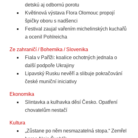
detskú aj odbornú porotu
Květinová výstava Flora Olomouc propojí
špičky oboru s nadšenci
Festival zaujal vařením michelinských kuchařů
a ocenil Pohlreicha
Ze zahraničí / Bohemika / Slovenika
Fiala v Paříži: koalice ochotných jednala o
další podpoře Ukrajiny
Lipavský Rusku nevěří a slibuje pokračování
české muniční iniciativy
Ekonomika
Slintavka a kulhavka děsí Česko. Opatření
chovatelům nestačí
Kultura
„Zůstane po něm nesmazatelná stopa.“ Zemřel