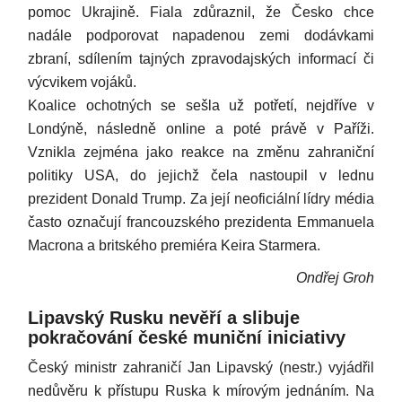
pomoc Ukrajině. Fiala zdůraznil, že Česko chce
nadále podporovat napadenou zemi dodávkami
zbraní, sdílením tajných zpravodajských informací či
výcvikem vojáků.
Koalice ochotných se sešla už potřetí, nejdříve v
Londýně, následně online a poté právě v Paříži.
Vznikla zejména jako reakce na změnu zahraniční
politiky USA, do jejichž čela nastoupil v lednu
prezident Donald Trump. Za její neoficiální lídry média
často označují francouzského prezidenta Emmanuela
Macrona a britského premiéra Keira Starmera.
Ondřej Groh
Lipavský Rusku nevěří a slibuje
pokračování české muniční iniciativy
Český ministr zahraničí Jan Lipavský (nestr.) vyjádřil
nedůvěru k přístupu Ruska k mírovým jednáním. Na