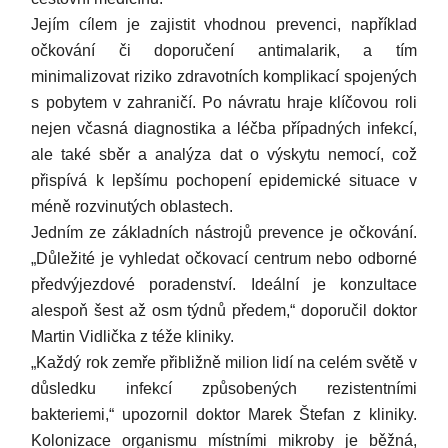
Jejím cílem je zajistit vhodnou prevenci, například
očkování či doporučení antimalarik, a tím
minimalizovat riziko zdravotních komplikací spojených
s pobytem v zahraničí. Po návratu hraje klíčovou roli
nejen včasná diagnostika a léčba případných infekcí,
ale také sběr a analýza dat o výskytu nemocí, což
přispívá k lepšímu pochopení epidemické situace v
méně rozvinutých oblastech.
Jedním ze základních nástrojů prevence je očkování.
„Důležité je vyhledat očkovací centrum nebo odborné
předvýjezdové poradenství. Ideální je konzultace
alespoň šest až osm týdnů předem,“ doporučil doktor
Martin Vidlička z téže kliniky.
„Každý rok zemře přibližně milion lidí na celém světě v
důsledku infekcí způsobených rezistentními
bakteriemi,“ upozornil doktor Marek Štefan z kliniky.
Kolonizace organismu místními mikroby je běžná,