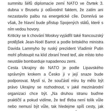
summitu šéfů diplomacie zemí NATO ve čtvrtek 3.
dubna v Bruselu ji odůvodnil faktem, že zatím ani
nezastavilo palbu na energetické cíle. Domnívá se
však, že hlavní bude přistup Spojených států, které s
ním vedou hovory.
Kriticky se k chování Moskvy vyjádřil také francouzský
protějšek Jean-Noël Barrot a podle britského ministra
Davida Lammyho by ruský prezident Vladimir Putin
mohl přistoupit na klid zbraní hned teď, ale místo toho
neustále bombarduje napadenou zemi.
Cesta Ukrajiny do NATO je podle Lipavského
správným krokem a Česko ji v její snaze bude
podporovat. Myslí si, že součástí míru by mělo být
právo Ukrajiny se rozhodnout, v jaké mezinárodní
organizaci chce být. „Na druhou stranu buďme
praktičtí a pokud vidíme, že teď třeba není tolik vůle
nebo nemusí být vůle, tak hledejme spíš cesty, jak