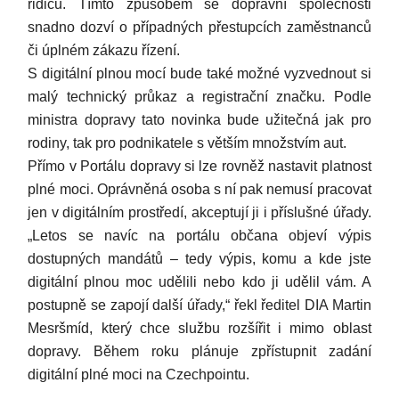
řidičů. Tímto způsobem se dopravní společnosti
snadno dozví o případných přestupcích zaměstnanců
či úplném zákazu řízení.
S digitální plnou mocí bude také možné vyzvednout si
malý technický průkaz a registrační značku. Podle
ministra dopravy tato novinka bude užitečná jak pro
rodiny, tak pro podnikatele s větším množstvím aut.
Přímo v Portálu dopravy si lze rovněž nastavit platnost
plné moci. Oprávněná osoba s ní pak nemusí pracovat
jen v digitálním prostředí, akceptují ji i příslušné úřady.
„Letos se navíc na portálu občana objeví výpis
dostupných mandátů – tedy výpis, komu a kde jste
digitální plnou moc udělili nebo kdo ji udělil vám. A
postupně se zapojí další úřady,“ řekl ředitel DIA Martin
Mesršmíd, který chce službu rozšířit i mimo oblast
dopravy. Během roku plánuje zpřístupnit zadání
digitální plné moci na Czechpointu.