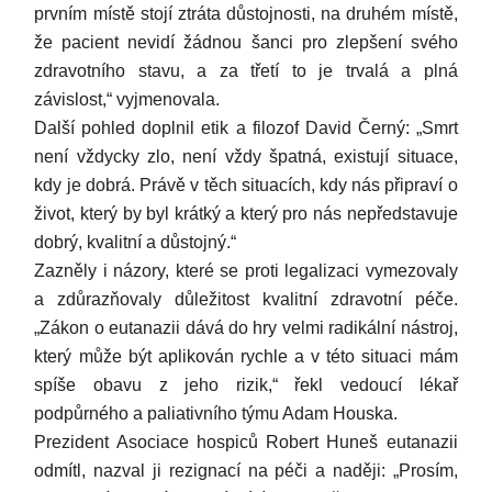
prvním místě stojí ztráta důstojnosti, na druhém místě,
že pacient nevidí žádnou šanci pro zlepšení svého
zdravotního stavu, a za třetí to je trvalá a plná
závislost,“ vyjmenovala.
Další pohled doplnil etik a filozof David Černý: „Smrt
není vždycky zlo, není vždy špatná, existují situace,
kdy je dobrá. Právě v těch situacích, kdy nás připraví o
život, který by byl krátký a který pro nás nepředstavuje
dobrý, kvalitní a důstojný.“
Zazněly i názory, které se proti legalizaci vymezovaly
a zdůrazňovaly důležitost kvalitní zdravotní péče.
„Zákon o eutanazii dává do hry velmi radikální nástroj,
který může být aplikován rychle a v této situaci mám
spíše obavu z jeho rizik,“ řekl vedoucí lékař
podpůrného a paliativního týmu Adam Houska.
Prezident Asociace hospiců Robert Huneš eutanazii
odmítl, nazval ji rezignací na péči a naději: „Prosím,