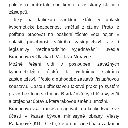
policie či nedostatečnou kontrolu ze strany státních
zástupců.
„Útoky na kritickou strukturu státu v oblasti
kybernetické bezpečnosti směřují z ciziny. Proto je
potřeba pracovat na posílení těchto věcí nejen v
oblasti působnosti státního zastupitelství, ale i
legislativy mezinárodního vyjednávání,“ uvedla
Bradáčová v Otázkách Václava Moravce.
Možné řešení vidí v postoupení závažných
kybernetických útoků k vrchnímu státnímu
zastupitelství. Přesto dlouhodobě zastává třístupňovou
soustavu. Častou představou takové praxe je systém
právě bez toho vrchního. Bradáčová by chtěla vytvořit
a projednat úpravu, která takovou změnu umožní.
Bradáčová však musela reagovat i na kritiku kvůli své
účasti v kauze bývalé ministryně obrany Vlasty
Parkanové (KDU-ČSL), kterou policie stíhala za koupi