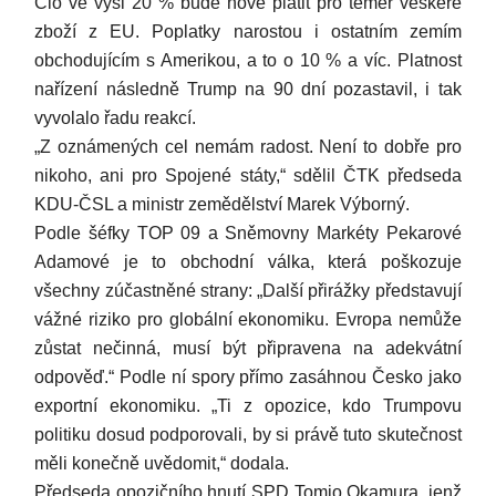
Clo ve výši 20 % bude nově platit pro téměř veškeré
zboží z EU. Poplatky narostou i ostatním zemím
obchodujícím s Amerikou, a to o 10 % a víc. Platnost
nařízení následně Trump na 90 dní pozastavil, i tak
vyvolalo řadu reakcí.
„Z oznámených cel nemám radost. Není to dobře pro
nikoho, ani pro Spojené státy,“ sdělil ČTK předseda
KDU-ČSL a ministr zemědělství Marek Výborný.
Podle šéfky TOP 09 a Sněmovny Markéty Pekarové
Adamové je to obchodní válka, která poškozuje
všechny zúčastněné strany: „Další přirážky představují
vážné riziko pro globální ekonomiku. Evropa nemůže
zůstat nečinná, musí být připravena na adekvátní
odpověď.“ Podle ní spory přímo zasáhnou Česko jako
exportní ekonomiku. „Ti z opozice, kdo Trumpovu
politiku dosud podporovali, by si právě tuto skutečnost
měli konečně uvědomit,“ dodala.
Předseda opozičního hnutí SPD Tomio Okamura, jenž