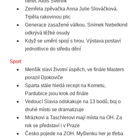
herec Alois Švehlík
Zemřela zpěvačka Anna Julie Slováčková.
Trpěla rakovinou plic
Generace zasažené válkou. Snímek Nebelkind
odkrývá těžké osudy
Když se umění spojí s hrou. Výstava postaví
jednotlivce do středu dění
Sport
Menšík slaví životní úspěch, ve finále Masters
porazil Djokoviče
Sparta stále hledá recept na Kometu,
Pardubice jsou krok od finále
Vedoucí Slavia odskakuje na 13 bodů, boj o
druhé místo se dramatizuje
Mrázkovi a Taschlerovi mají místa na OH. Za
rok se představí i v Praze
Česko pojede na ZOH. Myšlenku her je třeba