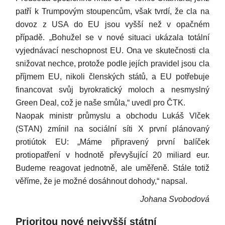
patří k Trumpovým stoupencům, však tvrdí, že cla na
dovoz z USA do EU jsou vyšší než v opačném
případě. „Bohužel se v nové situaci ukázala totální
vyjednávací neschopnost EU. Ona ve skutečnosti cla
snižovat nechce, protože podle jejích pravidel jsou cla
příjmem EU, nikoli členských států, a EU potřebuje
financovat svůj byrokratický moloch a nesmyslný
Green Deal, což je naše smůla,“ uvedl pro ČTK.
Naopak ministr průmyslu a obchodu Lukáš Vlček
(STAN) zmínil na sociální síti X první plánovaný
protiútok EU: „Máme připravený první balíček
protiopatření v hodnotě převyšující 20 miliard eur.
Budeme reagovat jednotně, ale uměřeně. Stále totiž
věříme, že je možné dosáhnout dohody,“ napsal.
Johana Svobodová
Prioritou nové nejvyšší státní