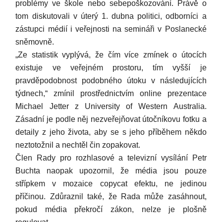
problémy ve škole nebo sebepoškozování. Právě o
tom diskutovali v úterý 1. dubna politici, odborníci a
zástupci médií i veřejnosti na semináři v Poslanecké
sněmovně.
„Ze statistik vyplývá, že čím více zmínek o útocích
existuje ve veřejném prostoru, tím vyšší je
pravděpodobnost podobného útoku v následujících
týdnech,“ zmínil prostřednictvím online prezentace
Michael Jetter z University of Western Australia.
Zásadní je podle něj nezveřejňovat útočníkovu fotku a
detaily z jeho života, aby se s jeho příběhem někdo
neztotožnil a nechtěl čin zopakovat.
Člen Rady pro rozhlasové a televizní vysílání Petr
Buchta naopak upozornil, že média jsou pouze
střípkem v mozaice copycat efektu, ne jedinou
příčinou. Zdůraznil také, že Rada může zasáhnout,
pokud média překročí zákon, nelze je plošně