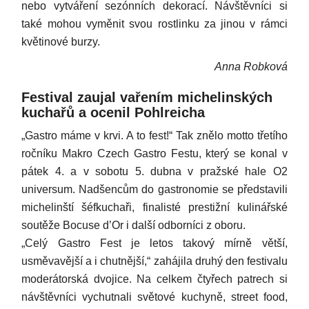
nebo vytváření sezónních dekorací. Návštěvníci si
také mohou vyměnit svou rostlinku za jinou v rámci
květinové burzy.
Anna Robková
Festival zaujal vařením michelinských
kuchařů a ocenil Pohlreicha
„Gastro máme v krvi. A to fest!“ Tak znělo motto třetího
ročníku Makro Czech Gastro Festu, který se konal v
pátek 4. a v sobotu 5. dubna v pražské hale O2
universum. Nadšencům do gastronomie se představili
michelinští šéfkuchaři, finalisté prestižní kulinářské
soutěže Bocuse d’Or i další odborníci z oboru.
„Celý Gastro Fest je letos takový mírně větší,
usměvavější a i chutnější,“ zahájila druhý den festivalu
moderátorská dvojice. Na celkem čtyřech patrech si
návštěvníci vychutnali světové kuchyně, street food,