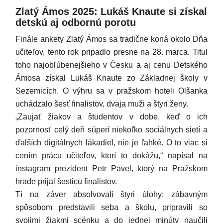
Zlatý Ámos 2025: Lukáš Knaute si získal
detskú aj odbornú porotu
Finále ankety Zlatý Ámos sa tradične koná okolo Dňa
učiteľov, tento rok pripadlo presne na 28. marca. Titul
toho najobľúbenejšieho v Česku a aj cenu Detského
Ámosa získal Lukáš Knaute zo Základnej školy v
Sezemicích. O výhru sa v pražskom hoteli Olšanka
uchádzalo šesť finalistov, dvaja muži a štyri ženy.
„Zaujať žiakov a študentov v dobe, keď o ich
pozornosť celý deň súperí niekoľko sociálnych sietí a
ďalších digitálnych lákadiel, nie je ľahké. O to viac si
cením prácu učiteľov, ktorí to dokážu,“ napísal na
instagram prezident Petr Pavel, ktorý na Pražskom
hrade prijal šesticu finalistov.
Tí na záver absolvovali štyri úlohy: zábavným
spôsobom predstavili seba a školu, pripravili so
svojimi žiakmi scénku a do jednej minúty naučili