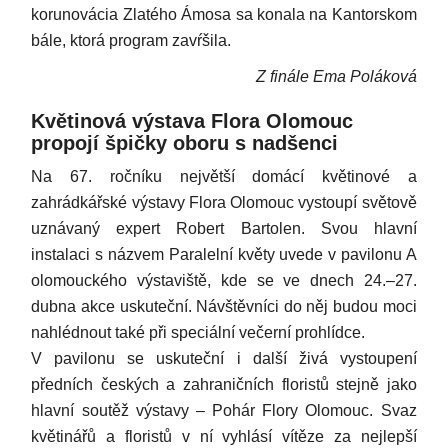
korunovácia Zlatého Ámosa sa konala na Kantorskom
bále, ktorá program zavŕšila.
Z finále Ema Poláková
Květinová výstava Flora Olomouc
propojí špičky oboru s nadšenci
Na 67. ročníku největší domácí květinové a
zahrádkářské výstavy Flora Olomouc vystoupí světově
uznávaný expert Robert Bartolen. Svou hlavní
instalaci s názvem Paralelní květy uvede v pavilonu A
olomouckého výstaviště, kde se ve dnech 24.–27.
dubna akce uskuteční. Návštěvníci do něj budou moci
nahlédnout také při speciální večerní prohlídce.
V pavilonu se uskuteční i další živá vystoupení
předních českých a zahraničních floristů stejně jako
hlavní soutěž výstavy – Pohár Flory Olomouc. Svaz
květinářů a floristů v ní vyhlásí vítěze za nejlepší