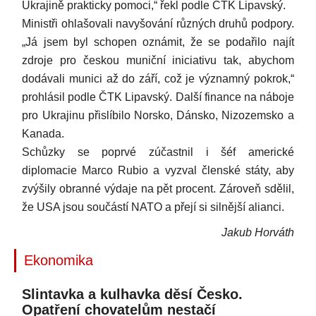
Ukrajině prakticky pomoci,“ řekl podle ČTK Lipavský.
Ministři ohlašovali navyšování různých druhů podpory.
„Já jsem byl schopen oznámit, že se podařilo najít
zdroje pro českou muniční iniciativu tak, abychom
dodávali munici až do září, což je významný pokrok,“
prohlásil podle ČTK Lipavský. Další finance na náboje
pro Ukrajinu přislíbilo Norsko, Dánsko, Nizozemsko a
Kanada.
Schůzky se poprvé zúčastnil i šéf americké
diplomacie Marco Rubio a vyzval členské státy, aby
zvýšily obranné výdaje na pět procent. Zároveň sdělil,
že USA jsou součástí NATO a přejí si silnější alianci.
Jakub Horváth
Ekonomika
Slintavka a kulhavka děsí Česko.
Opatření chovatelům nestačí