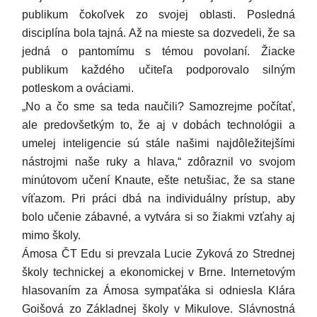
publikum čokoľvek zo svojej oblasti. Posledná
disciplína bola tajná. Až na mieste sa dozvedeli, že sa
jedná o pantomímu s témou povolaní. Žiacke
publikum každého učiteľa podporovalo silným
potleskom a ováciami.
„No a čo sme sa teda naučili? Samozrejme počítať,
ale predovšetkým to, že aj v dobách technológii a
umelej inteligencie sú stále našimi najdôležitejšími
nástrojmi naše ruky a hlava,“ zdôraznil vo svojom
minútovom učení Knaute, ešte netušiac, že sa stane
víťazom. Pri práci dbá na individuálny prístup, aby
bolo učenie zábavné, a vytvára si so žiakmi vzťahy aj
mimo školy.
Ámosa ČT Edu si prevzala Lucie Zyková zo Strednej
školy technickej a ekonomickej v Brne. Internetovým
hlasovaním za Ámosa sympaťáka si odniesla Klára
Goišová zo Základnej školy v Mikulove. Slávnostná