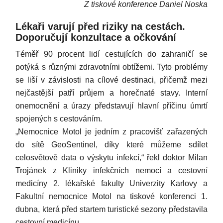
Z tiskové konference Daniel Noska
Lékaři varují před riziky na cestách.
Doporučují konzultace a očkování
Téměř 90 procent lidí cestujících do zahraničí se
potýká s různými zdravotními obtížemi. Tyto problémy
se liší v závislosti na cílové destinaci, přičemž mezi
nejčastější patří průjem a horečnaté stavy. Interní
onemocnění a úrazy představují hlavní příčinu úmrtí
spojených s cestováním.
„Nemocnice Motol je jedním z pracovišť zařazených
do sítě GeoSentinel, díky které můžeme sdílet
celosvětově data o výskytu infekcí,“ řekl doktor Milan
Trojánek z Kliniky infekčních nemocí a cestovní
medicíny 2. lékařské fakulty Univerzity Karlovy a
Fakultní nemocnice Motol na tiskové konferenci 1.
dubna, která před startem turistické sezony představila
cestovní medicínu.