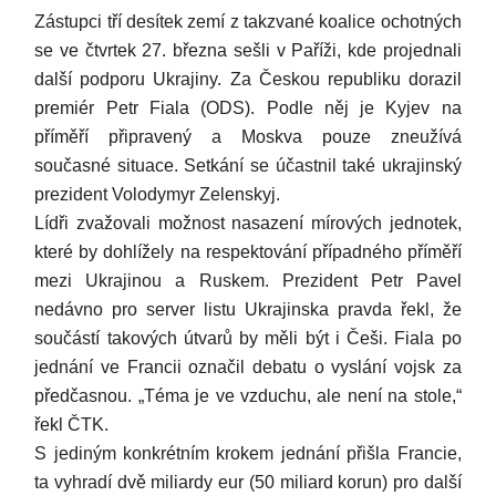
Zástupci tří desítek zemí z takzvané koalice ochotných
se ve čtvrtek 27. března sešli v Paříži, kde projednali
další podporu Ukrajiny. Za Českou republiku dorazil
premiér Petr Fiala (ODS). Podle něj je Kyjev na
příměří připravený a Moskva pouze zneužívá
současné situace. Setkání se účastnil také ukrajinský
prezident Volodymyr Zelenskyj.
Lídři zvažovali možnost nasazení mírových jednotek,
které by dohlížely na respektování případného příměří
mezi Ukrajinou a Ruskem. Prezident Petr Pavel
nedávno pro server listu Ukrajinska pravda řekl, že
součástí takových útvarů by měli být i Češi. Fiala po
jednání ve Francii označil debatu o vyslání vojsk za
předčasnou. „Téma je ve vzduchu, ale není na stole,“
řekl ČTK.
S jediným konkrétním krokem jednání přišla Francie,
ta vyhradí dvě miliardy eur (50 miliard korun) pro další