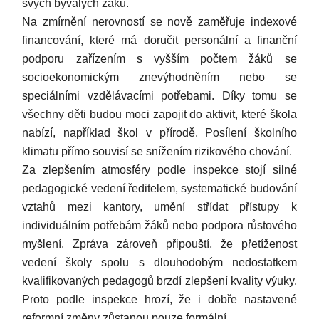
svých bývalých žáků.
Na zmírnění nerovností se nově zaměřuje indexové
financování, které má doručit personální a finanční
podporu zařízením s vyšším počtem žáků se
socioekonomickým znevýhodněním nebo se
speciálními vzdělávacími potřebami. Díky tomu se
všechny děti budou moci zapojit do aktivit, které škola
nabízí, například škol v přírodě. Posílení školního
klimatu přímo souvisí se snížením rizikového chování.
Za zlepšením atmosféry podle inspekce stojí silné
pedagogické vedení ředitelem, systematické budování
vztahů mezi kantory, umění střídat přístupy k
individuálním potřebám žáků nebo podpora růstového
myšlení. Zpráva zároveň připouští, že přetíženost
vedení školy spolu s dlouhodobým nedostatkem
kvalifikovaných pedagogů brzdí zlepšení kvality výuky.
Proto podle inspekce hrozí, že i dobře nastavené
reformní změny zůstanou pouze formální.