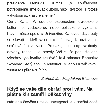
prezidenta Donalda Trumpa: „V současnosti
potřebujeme směřovat k utopii, nikoli dystopii. Protože
v dystopii už vlastně žijeme.“
Cenu Karla IV. uděluje osobnostem evropského
kulturního, vědeckého, nebo politického významu
hlavní město spolu s Univerzitou Karlovou. „Laureáty
se stávají ti, kteří svou prací přispívají k pozitivnímu
směřování civilizace. Prosazují hodnoty svobody,
odvahy, respektu a pravdy. Věřím, že paní Holland
všechny tyto kvality zastává,“ řekl primátor Bohuslav
Svoboda, který spolu s rektorkou Milenou Králíčkovou
zastal roli předávajícího.
Z předávání Magdaléna Bicanová
Když se vaše dílo obrátí proti vám. Na
plátna kin zamířil Důkaz viny
Náhrada člověka umělou inteligencí je v dnešní době