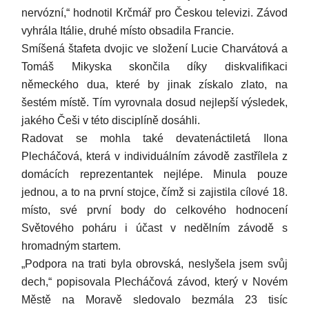
nervózní,“ hodnotil Krčmář pro Českou televizi. Závod
vyhrála Itálie, druhé místo obsadila Francie.
Smíšená štafeta dvojic ve složení Lucie Charvátová a
Tomáš Mikyska skončila díky diskvalifikaci
německého dua, které by jinak získalo zlato, na
šestém místě. Tím vyrovnala dosud nejlepší výsledek,
jakého Češi v této disciplíně dosáhli.
Radovat se mohla také devatenáctiletá Ilona
Plecháčová, která v individuálním závodě zastřílela z
domácích reprezentantek nejlépe. Minula pouze
jednou, a to na první stojce, čímž si zajistila cílové 18.
místo, své první body do celkového hodnocení
Světového poháru i účast v nedělním závodě s
hromadným startem.
„Podpora na trati byla obrovská, neslyšela jsem svůj
dech,“ popisovala Plecháčová závod, který v Novém
Městě na Moravě sledovalo bezmála 23 tisíc