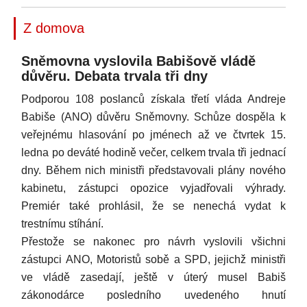
Z domova
Sněmovna vyslovila Babišově vládě
důvěru. Debata trvala tři dny
Podporou 108 poslanců získala třetí vláda Andreje
Babiše (ANO) důvěru Sněmovny. Schůze dospěla k
veřejnému hlasování po jménech až ve čtvrtek 15.
ledna po deváté hodině večer, celkem trvala tři jednací
dny. Během nich ministři představovali plány nového
kabinetu, zástupci opozice vyjadřovali výhrady.
Premiér také prohlásil, že se nenechá vydat k
trestnímu stíhání.
Přestože se nakonec pro návrh vyslovili všichni
zástupci ANO, Motoristů sobě a SPD, jejichž ministři
ve vládě zasedají, ještě v úterý musel Babiš
zákonodárce posledního uvedeného hnutí