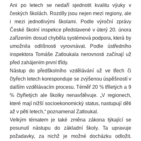
Ani po letech se nedaří sjednotit kvalitu výuky v
českých školách. Rozdíly jsou nejen mezi regiony, ale
i mezi jednotlivými školami. Podle výroční zprávy
České školní inspekce představené v úterý 20. února
zařízením dosud chyběla systémová podpora, která by
umožnila odlišnosti vyrovnávat. Podle ústředního
inspektora Tomáše Zatloukala nerovnosti začínají už
před zahájením první třídy.
Nástup do předškolního vzdělávání už ve třech či
čtyřech letech koresponduje se zvýšenou úspěšností v
dalším vzdělávacím procesu. Téměř 20 % tříletých a 9
% čtyřletých ale školky nenavštěvuje. „V regionech,
které mají nižší socioekonomický status, nastupují děti
až v pěti letech,“ poznamenal Zatloukal.
Velkým tématem je také změna zákona týkající se
posunutí nástupu do základní školy. Ta upravuje
požadavky, za nichž je možné docházku odložit.