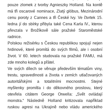
pouze zlomek z tvorby Agnieszky Holland. Na kontě
má tři oscarové nominace, Zlatý glóbus, Mezinárodní
cenu poroty z Cannes a tři České lvy. Ve čtvrtek 15.
ledna jí do sbírky přibyla také Cena Karla IV., kterou
převzala v Brožíkově sále pražské Staroměstské
radnice.
Polskou režisérku s Českou republikou spojují nejen
hrdinové, které promítá do svých filmů, ale i osobní
život. V 60. letech studovala na pražské FAMU, má
zde mnoho kolegů a přátel.
Ve svých dílech se věnuje především tématům viny,
trestu, spravedlnosti a života v zemích utlačovaných
autoritářskými a totalitními mocnostmi. Stejné
myšlenky promítla i do děkovného proslovu, který
otevřela citátem George Orwella: „Svět ovládají
monstra.“ Následně Holland kritizovala například
ruskou agresi na Ukrajině nebo vládu amerického