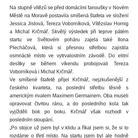
Na stupně vítězů se před domácími fanoušky v Novém
Městě na Moravě postavila smíšená štafeta ve složení
Jessica Jislová, Tereza Voborníková, Vítězslav Hornig
a Michal Krčmář. Skvělý výsledek při teprve pátém
startu ve Světovém poháru zajela také Ilona
Plecháčová, která si přesnou střelbou zajistila
osmnácté místo ve vytrvalostním závodě. Do elitní
desítky se během víkendu probojovali Tereza
Voborníková i Michal Krčmář.
Ve smíšené štafetě přijel Krčmář, nejzkušenější z
českého kvarteta, na poslední střelbu těsně s
americkým rivalem Maximem Germainem. Oba museli
opravovat čtvrtou ránu, a do posledního kola tak
vyjížděli bok po boku. Krčmář však rozhodl v
posledním stoupání.
„Po stojce už jsem byl v klidu a říkal jsem si, že si to
rozdáme o třetí místo. Na startu jsem byl ale hodně