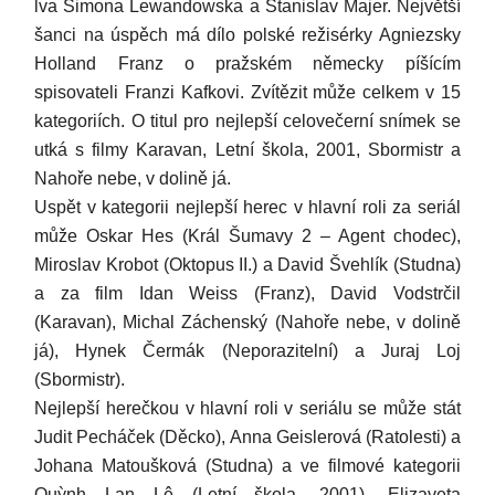
lva Simona Lewandowska a Stanislav Majer. Největší
šanci na úspěch má dílo polské režisérky Agniezsky
Holland Franz o pražském německy píšícím
spisovateli Franzi Kafkovi. Zvítězit může celkem v 15
kategoriích. O titul pro nejlepší celovečerní snímek se
utká s filmy Karavan, Letní škola, 2001, Sbormistr a
Nahoře nebe, v dolině já.
Uspět v kategorii nejlepší herec v hlavní roli za seriál
může Oskar Hes (Král Šumavy 2 – Agent chodec),
Miroslav Krobot (Oktopus II.) a David Švehlík (Studna)
a za film Idan Weiss (Franz), David Vodstrčil
(Karavan), Michal Záchenský (Nahoře nebe, v dolině
já), Hynek Čermák (Neporazitelní) a Juraj Loj
(Sbormistr).
Nejlepší herečkou v hlavní roli v seriálu se může stát
Judit Pecháček (Děcko), Anna Geislerová (Ratolesti) a
Johana Matoušková (Studna) a ve filmové kategorii
Quỳnh Lan Lê (Letní škola, 2001), Elizaveta