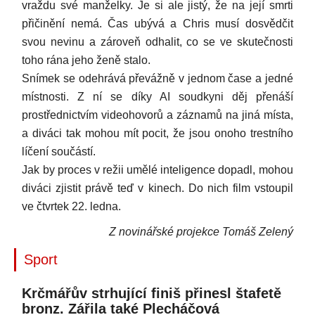
vraždu své manželky. Je si ale jistý, že na její smrti
přičinění nemá. Čas ubývá a Chris musí dosvědčit
svou nevinu a zároveň odhalit, co se ve skutečnosti
toho rána jeho ženě stalo.
Snímek se odehrává převážně v jednom čase a jedné
místnosti. Z ní se díky AI soudkyni děj přenáší
prostřednictvím videohovorů a záznamů na jiná místa,
a diváci tak mohou mít pocit, že jsou onoho trestního
líčení součástí.
Jak by proces v režii umělé inteligence dopadl, mohou
diváci zjistit právě teď v kinech. Do nich film vstoupil
ve čtvrtek 22. ledna.
Z novinářské projekce Tomáš Zelený
Sport
Krčmářův strhující finiš přinesl štafetě
bronz. Zářila také Plecháčová