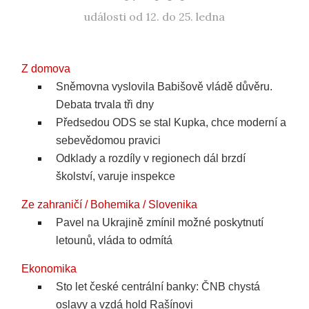
události od 12. do 25. ledna
Z domova
Sněmovna vyslovila Babišově vládě důvěru.
Debata trvala tři dny
Předsedou ODS se stal Kupka, chce moderní a
sebevědomou pravici
Odklady a rozdíly v regionech dál brzdí
školství, varuje inspekce
Ze zahraničí / Bohemika / Slovenika
Pavel na Ukrajině zmínil možné poskytnutí
letounů, vláda to odmítá
Ekonomika
Sto let české centrální banky: ČNB chystá
oslavy a vzdá hold Rašínovi