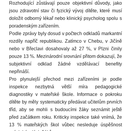
Rozhodující zůstávají pouze objektivní důvody, jako
jsou zdravotní stav či fyzický vývoj dítěte, které musí
doložit odborný lékař nebo klinický psycholog spolu s
poradenským zařízením.
Podle zprávy byly dosud v počtech odkladů markantní
rozdíly napříč republikou. Zatímco v Chebu, v Jičíně
nebo v Břeclavi dosahovaly až 27 %, v Plzni činily
pouze 13 %. Mezinárodní srovnání přitom dokazují, že
subjektivní odklad žádné vzdělávací benefity
nepřináší.
Pro plynulejší přechod mezi zařízeními je podle
inspekce nezbytná větší míra pedagogické
diagnostiky v mateřské škole. Informace o pokroku
dítěte by měly systematicky předávat učitelům prvních
tříd, aby se mohli s budoucími žáky seznámit ještě
před začátkem roku. Kriticky inspekce také vnímá, že
13 % mateřských škol vůbec nesleduje úspěšnost