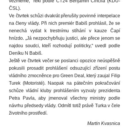
vezmeme,“ řekl podle ČT24 Benjamin Činčila (KDU-
ČSL).
Ve čtvrtek schůzi dvakrát přerušily povinné interpelace
na členy vlády. Při nich premiér Babiš prohlásil, že se
nenechá vydat k trestnímu stíhání v kauze Čapí
hnízdo. „Já nezpochybňuju justici, ale přece jenom se
najdou soudci, kteří rozhodují politicky,“ uvedl podle
Deníku N Babiš.
Ještě ve čtvrtek večer se poslanci opozice neúspěšně
pokusili prosadit prohlášení odsuzující zřízení postu
vládního zmocněnce pro Green Deal, který zaujal Filip
Turek (Motoristé). Naopak na pátečním pokračování
schůze vládní kluby prohlášením vyzvaly prezidenta
Petra Pavla, aby jmenoval všechny ministry podle
návrhu předsedy vlády. Odmítl totiž právě Turka v čele
životního prostředí.
Martin Kvasnica