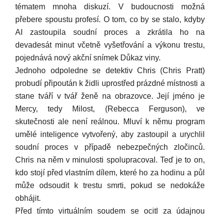
tématem mnoha diskuzí. V budoucnosti možná
přebere spoustu profesí. O tom, co by se stalo, kdyby
AI zastoupila soudní proces a zkrátila ho na
devadesát minut včetně vyšetřování a výkonu trestu,
pojednává nový akční snímek Důkaz viny.
Jednoho odpoledne se detektiv Chris (Chris Pratt)
probudí připoután k židli uprostřed prázdné místnosti a
stane tváří v tvář ženě na obrazovce. Její jméno je
Mercy, tedy Milost, (Rebecca Ferguson), ve
skutečnosti ale není reálnou. Mluví k němu program
umělé inteligence vytvořený, aby zastoupil a urychlil
soudní proces v případě nebezpečných zločinců.
Chris na něm v minulosti spolupracoval. Teď je to on,
kdo stojí před vlastním dílem, které ho za hodinu a půl
může odsoudit k trestu smrti, pokud se nedokáže
obhájit.
Před tímto virtuálním soudem se ocitl za údajnou