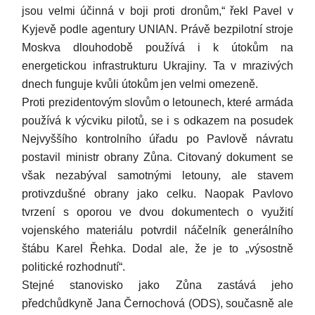
jsou velmi účinná v boji proti dronům,“ řekl Pavel v
Kyjevě podle agentury UNIAN. Právě bezpilotní stroje
Moskva dlouhodobě používá i k útokům na
energetickou infrastrukturu Ukrajiny. Ta v mrazivých
dnech funguje kvůli útokům jen velmi omezeně.
Proti prezidentovým slovům o letounech, které armáda
používá k výcviku pilotů, se i s odkazem na posudek
Nejvyššího kontrolního úřadu po Pavlově návratu
postavil ministr obrany Zůna. Citovaný dokument se
však nezabýval samotnými letouny, ale stavem
protivzdušné obrany jako celku. Naopak Pavlovo
tvrzení s oporou ve dvou dokumentech o využití
vojenského materiálu potvrdil náčelník generálního
štábu Karel Řehka. Dodal ale, že je to „výsostně
politické rozhodnutí“.
Stejné stanovisko jako Zůna zastává jeho
předchůdkyně Jana Černochová (ODS), současně ale