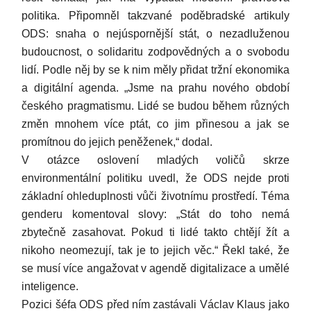
politika. Připomněl takzvané poděbradské artikuly
ODS: snaha o nejúspornější stát, o nezadluženou
budoucnost, o solidaritu zodpovědných a o svobodu
lidí. Podle něj by se k nim měly přidat tržní ekonomika
a digitální agenda. „Jsme na prahu nového období
českého pragmatismu. Lidé se budou během různých
změn mnohem více ptát, co jim přinesou a jak se
promítnou do jejich peněženek,“ dodal.
V otázce oslovení mladých voličů skrze
environmentální politiku uvedl, že ODS nejde proti
základní ohleduplnosti vůči životnímu prostředí. Téma
genderu komentoval slovy: „Stát do toho nemá
zbytečně zasahovat. Pokud ti lidé takto chtějí žít a
nikoho neomezují, tak je to jejich věc.“ Řekl také, že
se musí více angažovat v agendě digitalizace a umělé
inteligence.
Pozici šéfa ODS před ním zastávali Václav Klaus jako