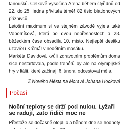
fanoušků. Celkově Vysočina Arena během čtyř dnů od
22. do 25. ledna přivítala téměř 82 tisíc biatlonových
příznivců.
Letošní maximum si ve stejném závodě vyjela také
Voborníková, která po dvou nepřesnostech a 28.
běžeckém čase obsadila 10. místo. Nejlepší desítku
uzavřel i Krčmář v nedělním masáku.
Markéta Davidová kvůli zdravotním problémům doma
sice nestartovala, podle trenérů by ale na olympijské
hry v Itálii, které začínají 6. února, odcestovat měla.
Z Nového Města na Moravě Johana Hocková
Počasí
Noční teploty se drží pod nulou. Lyžaři
se radují, zato řidiči moc ne
Přestože se dočasně oteplilo a během dne se hodnoty