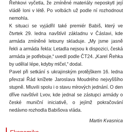
Řehkovi vyčetla, že zmíněné materiály neposkytl její
vládě loni v létě. Po volbách už podle ní rozhodnout
nemohla.
K situaci se vyjádřil také premiér Babiš, který ve
čtvrtek 29. ledna navštívil základnu v Čáslavi, kde
armáda zmíněné letouny skladuje. „My jsme jasně
řekli a armáda řekla: Letadla nejsou k dispozici, česká
armáda je potřebuje,“ uvedl podle ČT24. „Karel Řehka
by udělal lépe, kdyby mlčel,“ dodal.
Pavel při setkání s ukrajinským protějškem 16. ledna
převzal Řád knížete Jaroslava Moudrého nejvyššího
stupně. Mluvili spolu i o stavu mírových jednání. O den
dříve navštívil Lvov, kde jednal se zástupci armády o
české muniční iniciativě, o jejímž pokračování
nedávno rozhodla Babišova vláda.
Martin Kvasnica