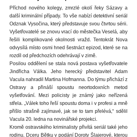
Příchod nového kolegy, zmrzlé okolí řeky Sázavy a
další kriminální případy. To vše nabízí detektivní seriál
Odznak Vysočina, který představuje svou čtvrtou sérii.
Vyšetřovatelé se znovu vrací do městečka Veselá, aby
řešili komplikované okolnosti vražd. Tentokrát Nova
odvysílá místo osmi hned šestnáct epizod, které se na
rozdíl od předchozích odehrávají v zimě.
Posilou oddělení se stala nová postava vyšetřovatele
Jindřicha Válka. Jeho herecký představitel Adam
Vacula nahradil Martina Hofmanna. Do týmu přichází z
Ostravy a přináší spoustu neortodoxních metod
vyšetřování. Mezi policisty je známý jako neřízená
střela. „Válek toho řeší spoustu doma i v profesi a mně
přišlo strašně zajímavé, jak se to tam přelévá,“ sdělil
Vacula 20. ledna na novinářské projekci.
Kromě ostravského kriminalisty přivítá seriál také jeho
rodinu. Dceru Bětku v podání Doroty Šlajerové, kterou