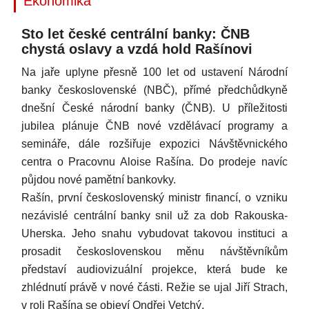
Ekonomika
Sto let české centrální banky: ČNB
chystá oslavy a vzdá hold Rašínovi
Na jaře uplyne přesně 100 let od ustavení Národní
banky československé (NBČ), přímé předchůdkyně
dnešní České národní banky (ČNB). U příležitosti
jubilea plánuje ČNB nové vzdělávací programy a
semináře, dále rozšiřuje expozici Návštěvnického
centra o Pracovnu Aloise Rašína. Do prodeje navíc
půjdou nové pamětní bankovky.
Rašín, první československý ministr financí, o vzniku
nezávislé centrální banky snil už za dob Rakouska-
Uherska. Jeho snahu vybudovat takovou instituci a
prosadit československou měnu návštěvníkům
představí audiovizuální projekce, která bude ke
zhlédnutí právě v nové části. Režie se ujal Jiří Strach,
v roli Rašína se objeví Ondřej Vetchý.