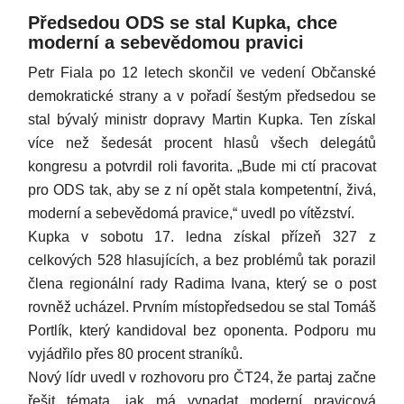
Předsedou ODS se stal Kupka, chce
moderní a sebevědomou pravici
Petr Fiala po 12 letech skončil ve vedení Občanské
demokratické strany a v pořadí šestým předsedou se
stal bývalý ministr dopravy Martin Kupka. Ten získal
více než šedesát procent hlasů všech delegátů
kongresu a potvrdil roli favorita. „Bude mi ctí pracovat
pro ODS tak, aby se z ní opět stala kompetentní, živá,
moderní a sebevědomá pravice,“ uvedl po vítězství.
Kupka v sobotu 17. ledna získal přízeň 327 z
celkových 528 hlasujících, a bez problémů tak porazil
člena regionální rady Radima Ivana, který se o post
rovněž ucházel. Prvním místopředsedou se stal Tomáš
Portlík, který kandidoval bez oponenta. Podporu mu
vyjádřilo přes 80 procent straníků.
Nový lídr uvedl v rozhovoru pro ČT24, že partaj začne
řešit témata, jak má vypadat moderní pravicová