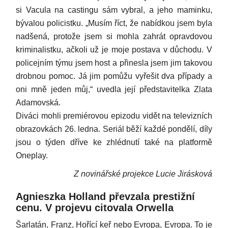
si Vacula na castingu sám vybral, a jeho maminku,
bývalou policistku. „Musím říct, že nabídkou jsem byla
nadšená, protože jsem si mohla zahrát opravdovou
kriminalistku, ačkoli už je moje postava v důchodu. V
policejním týmu jsem host a přinesla jsem jim takovou
drobnou pomoc. Já jim pomůžu vyřešit dva případy a
oni mně jeden můj,“ uvedla její představitelka Zlata
Adamovská.
Diváci mohli premiérovou epizodu vidět na televizních
obrazovkách 26. ledna. Seriál běží každé pondělí, díly
jsou o týden dříve ke zhlédnutí také na platformě
Oneplay.
Z novinářské projekce Lucie Jirásková
Agnieszka Holland převzala prestižní
cenu. V projevu citovala Orwella
Šarlatán, Franz, Hořící keř nebo Evropa, Evropa. To je