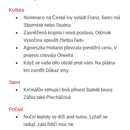
Kultura
Nominace na České lvy ovládl Franz, šanci má
Sbormistr nebo Studna
Zasněžená krajina i nová postava. Odznak
Vysočina spouští čtvrtou řadu
Agnieszka Holland převzala prestižní cenu. V
projevu citovala Orwella
Když se vaše dílo obrátí proti vám. Na plátna
kin zamířil Důkaz viny
Sport
Krčmářův strhující finiš přinesl štafetě bronz.
Zářila také Plecháčová
Počasí
Noční teploty se drží pod nulou. Lyžaři se
radují, zato řidiči moc ne