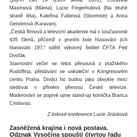
Maximová (Máma), Lucie Fingerhutová (Na druhé
straně léta), Kateřina Falbrová (Sbormistr) a Anna
Geislerová (Karavan).
„Česká filmová a televizní akademie má v současnosti
435 členů, přičemž v prvním kole hlasování jich
hlasovalo 197,“ sdělil výkonný ředitel ČFTA Petr
Dvořák.
Slavnostní večer se letos přesouvá z pražského
Rudolfina, předávání se uskuteční v Kongresovém
centru Praha. Diváci ho budou jako obvykle moci
sledovat v přímém přenosu České televize.
Moderování se poprvé ujme stand-up komička Bianca
Cristovao.
Z tiskové konference Lucie Jirásková
Zasněžená krajina i nová postava.
Odznak Vysočina spouští čtvrtou řadu