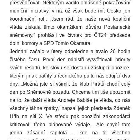
přesvědčovat. Některým vadilo ohlášené pokračování
muniční iniciativy, v níž už však bude mít Česko jen
koordinační roli. „Jsem rád, že naše nová koaliční
vláda získala tímto okamžikem důvěru Poslanecké
sněmovny,“ prohlásil ve čtvrtek pro ČT24 předseda
dolní komory a SPD Tomio Okamura.
Jednání začalo v úterý odpoledne a trvalo 26 hodin
čistého času. První den ministři vysvětlovali priority
svých resortů, ke slovu se dostali i zástupci opozice,
kterým jinak patřily u řečnického pultu následující dva
dny. „Možná jste si všimli, že klub Pirátů chodí celý
den po Sněmovně pozadu. Chceme tím tiše upozornit
na to, že další vláda Andreje Babiše je vláda, co nás
všechny táhne zpátky,“ napsal jejich předseda Zdeněk
Hřib na síti X. Ve středu pak opoziční zákonodárci
kritizovali třeba plánované výdaje. „Ale chybí tam
jedna zásadní kapitola – kde na to všechno