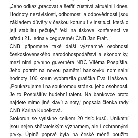
„Jeho odkaz ‚pracovat a šetřit‘ zůstává aktuální i dnes.
Hodnoty nezávislosti, odbornosti a odpovědnosti jsou
základem důvěry v českou korunu i v instituci, která o
její stabilitu pečuje,“ řekl na tiskové konferenci ve
středu 21. ledna viceguvernér ČNB Jan Frait.
ČNB připomene také další významné osobnosti
československého národohospodářství a ekonomiky,
mezi nimi prvního guvernéra NBČ Viléma Pospíšila.
Jeho portrét na novou pamětní bankovku nominální
hodnoty 100 korun vyobrazila grafička Eva Hašková.
„Poukazujeme i na soukromou stránku jeho osobnosti.
Je to Pospíšilův hudební talent. Na bankovce proto
najdete mimo jiné klavír a noty,“ popsala členka rady
ČNB Karina Kubelková.
Stokorun se vytiskne celkem 20 tisíc kusů. Unikátní
jsou nejen sběratelským významem, ale i ochrannými
prvky. Úplně poprvé byla na české měně použita