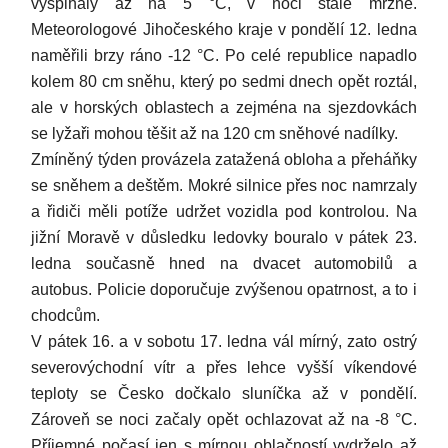
vyšplhaly až na 5 °C, v noci stále mrzne.
Meteorologové Jihočeského kraje v pondělí 12. ledna
naměřili brzy ráno -12 °C. Po celé republice napadlo
kolem 80 cm sněhu, který po sedmi dnech opět roztál,
ale v horských oblastech a zejména na sjezdovkách
se lyžaři mohou těšit až na 120 cm sněhové nadílky.
Zmíněný týden provázela zatažená obloha a přeháňky
se sněhem a deštěm. Mokré silnice přes noc namrzaly
a řidiči měli potíže udržet vozidla pod kontrolou. Na
jižní Moravě v důsledku ledovky bouralo v pátek 23.
ledna současně hned na dvacet automobilů a
autobus. Policie doporučuje zvýšenou opatrnost, a to i
chodcům.
V pátek 16. a v sobotu 17. ledna vál mírný, zato ostrý
severovýchodní vítr a přes lehce vyšší víkendové
teploty se Česko dočkalo sluníčka až v pondělí.
Zároveň se noci začaly opět ochlazovat až na -8 °C.
Příjemné počasí jen s mírnou oblačností vydrželo až