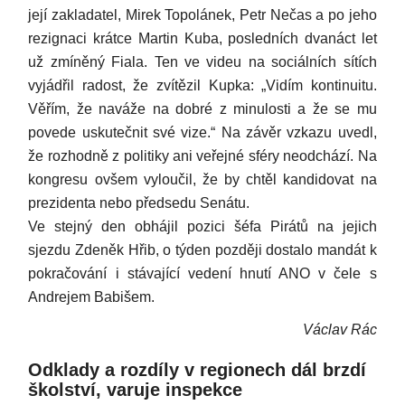
její zakladatel, Mirek Topolánek, Petr Nečas a po jeho
rezignaci krátce Martin Kuba, posledních dvanáct let
už zmíněný Fiala. Ten ve videu na sociálních sítích
vyjádřil radost, že zvítězil Kupka: „Vidím kontinuitu.
Věřím, že naváže na dobré z minulosti a že se mu
povede uskutečnit své vize.“ Na závěr vzkazu uvedl,
že rozhodně z politiky ani veřejné sféry neodchází. Na
kongresu ovšem vyloučil, že by chtěl kandidovat na
prezidenta nebo předsedu Senátu.
Ve stejný den obhájil pozici šéfa Pirátů na jejich
sjezdu Zdeněk Hřib, o týden později dostalo mandát k
pokračování i stávající vedení hnutí ANO v čele s
Andrejem Babišem.
Václav Rác
Odklady a rozdíly v regionech dál brzdí
školství, varuje inspekce