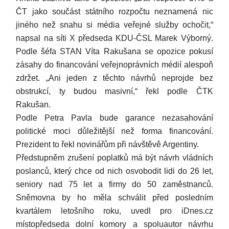
ČT jako součást státního rozpočtu neznamená nic
jiného než snahu si média veřejné služby ochočit,“
napsal na síti X předseda KDU-ČSL Marek Výborný.
Podle šéfa STAN Víta Rakušana se opozice pokusí
zásahy do financování veřejnoprávních médií alespoň
zdržet. „Ani jeden z těchto návrhů neprojde bez
obstrukcí, ty budou masivní,“ řekl podle ČTK
Rakušan.
Podle Petra Pavla bude garance nezasahování
politické moci důležitější než forma financování.
Prezident to řekl novinářům při návštěvě Argentiny.
Předstupněm zrušení poplatků má být návrh vládních
poslanců, který chce od nich osvobodit lidi do 26 let,
seniory nad 75 let a firmy do 50 zaměstnanců.
Sněmovna by ho měla schválit před posledním
kvartálem letošního roku, uvedl pro iDnes.cz
místopředseda dolní komory a spoluautor návrhu