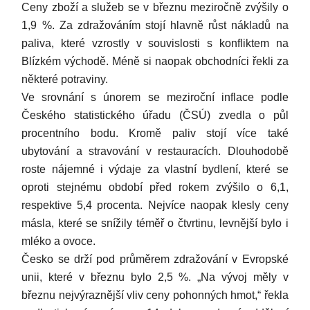
Ceny zboží a služeb se v březnu meziročně zvýšily o
1,9 %. Za zdražováním stojí hlavně růst nákladů na
paliva, které vzrostly v souvislosti s konfliktem na
Blízkém východě. Méně si naopak obchodníci řekli za
některé potraviny.
Ve srovnání s únorem se meziroční inflace podle
Českého statistického úřadu (ČSÚ) zvedla o půl
procentního bodu. Kromě paliv stojí více také
ubytování a stravování v restauracích. Dlouhodobě
roste nájemné i výdaje za vlastní bydlení, které se
oproti stejnému období před rokem zvýšilo o 6,1,
respektive 5,4 procenta. Nejvíce naopak klesly ceny
másla, které se snížily téměř o čtvrtinu, levnější bylo i
mléko a ovoce.
Česko se drží pod průměrem zdražování v Evropské
unii, které v březnu bylo 2,5 %. „Na vývoj měly v
březnu nejvýraznější vliv ceny pohonných hmot,“ řekla