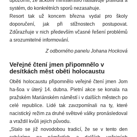
upozornil, že ačkoliv ministerstvo nastavuje pravidla a
systém, do konkrétních sporů nezasahuje.
Resort tak už koncem března vydal pro školy
doporučení, jak při stížnostech postupovat.
Zdůrazňuje v nich především včasné řešení problémů
a srozumitelné informování.
Z odborného panelu Johana Hocková
Veřejné čtení jmen připomnělo v
desítkách měst oběti holocaustu
Oběti holocaustu připomnělo veřejné čtení jmen Jom
ha-šoa v úterý 14. dubna. Pietní akce se konala na
pražském Mariánském náměstí i v dalších městech po
celé republice. Lidé tak zavzpomínali na ty, které
nacistický režim za druhé světové války pronásledoval
a vraždil kvůli jejich původu.
„Stalo se již novodobou tradicí, že se v tento den