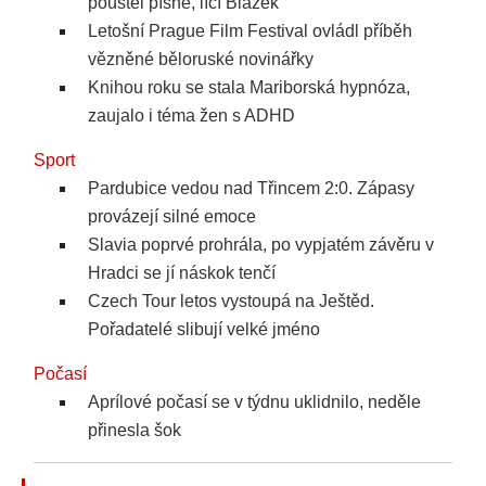
pouštěl písně, líčí Blažek
Letošní Prague Film Festival ovládl příběh
vězněné běloruské novinářky
Knihou roku se stala Mariborská hypnóza,
zaujalo i téma žen s ADHD
Sport
Pardubice vedou nad Třincem 2:0. Zápasy
provázejí silné emoce
Slavia poprvé prohrála, po vypjatém závěru v
Hradci se jí náskok tenčí
Czech Tour letos vystoupá na Ještěd.
Pořadatelé slibují velké jméno
Počasí
Aprílové počasí se v týdnu uklidnilo, neděle
přinesla šok