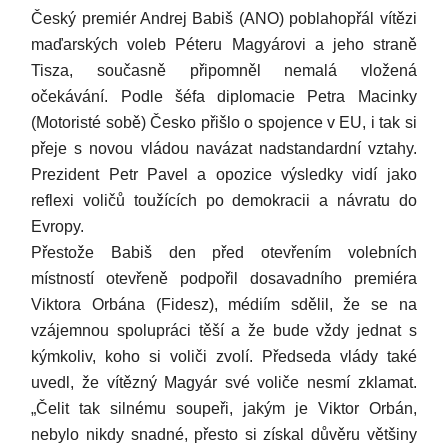
Český premiér Andrej Babiš (ANO) poblahopřál vítězi
maďarských voleb Péteru Magyárovi a jeho straně
Tisza, současně připomněl nemalá vložená
očekávání. Podle šéfa diplomacie Petra Macinky
(Motoristé sobě) Česko přišlo o spojence v EU, i tak si
přeje s novou vládou navázat nadstandardní vztahy.
Prezident Petr Pavel a opozice výsledky vidí jako
reflexi voličů toužících po demokracii a návratu do
Evropy.
Přestože Babiš den před otevřením volebních
místností otevřeně podpořil dosavadního premiéra
Viktora Orbána (Fidesz), médiím sdělil, že se na
vzájemnou spolupráci těší a že bude vždy jednat s
kýmkoliv, koho si voliči zvolí. Předseda vlády také
uvedl, že vítězný Magyár své voliče nesmí zklamat.
„Čelit tak silnému soupeři, jakým je Viktor Orbán,
nebylo nikdy snadné, přesto si získal důvěru většiny