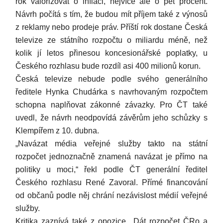
rok valorizovat o inflaci, nejvíce ale o pět procent.
Návrh počítá s tím, že budou mít příjem také z výnosů
z reklamy nebo prodeje práv. Příští rok dostane Česká
televize ze státního rozpočtu o miliardu méně, než
kolik jí letos přinesou koncesionářské poplatky, u
Českého rozhlasu bude rozdíl asi 400 milionů korun.
Česká televize nebude podle svého generálního
ředitele Hynka Chudárka s navrhovaným rozpočtem
schopna naplňovat zákonné závazky. Pro ČT také
uvedl, že návrh neodpovídá závěrům jeho schůzky s
Klempířem z 10. dubna.
„Navázat média veřejné služby takto na státní
rozpočet jednoznačně znamená navázat je přímo na
politiky u moci,“ řekl podle ČT generální ředitel
Českého rozhlasu René Zavoral. Přímé financování
od občanů podle něj chrání nezávislost médií veřejné
služby.
Kritika zaznívá také z opozice. „Dát rozpočet ČRo a