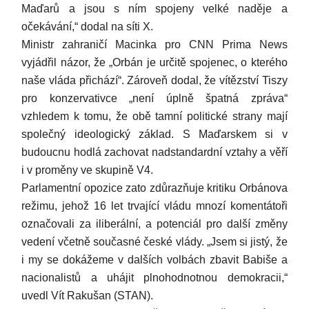
Maďarů a jsou s ním spojeny velké naděje a
očekávání,“ dodal na síti X.
Ministr zahraničí Macinka pro CNN Prima News
vyjádřil názor, že „Orbán je určitě spojenec, o kterého
naše vláda přichází“. Zároveň dodal, že vítězství Tiszy
pro konzervativce „není úplně špatná zpráva“
vzhledem k tomu, že obě tamní politické strany mají
společný ideologický základ. S Maďarskem si v
budoucnu hodlá zachovat nadstandardní vztahy a věří
i v proměny ve skupině V4.
Parlamentní opozice zato zdůrazňuje kritiku Orbánova
režimu, jehož 16 let trvající vládu mnozí komentátoři
označovali za iliberální, a potenciál pro další změny
vedení včetně současné české vlády. „Jsem si jistý, že
i my se dokážeme v dalších volbách zbavit Babiše a
nacionalistů a uhájit plnohodnotnou demokracii,“
uvedl Vít Rakušan (STAN).