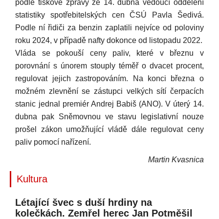
podle tiskové zprávy ze 14. dubna vedoucí oddělení
statistiky spotřebitelských cen ČSÚ Pavla Šedivá.
Podle ní řidiči za benzin zaplatili nejvíce od poloviny
roku 2024, v případě nafty dokonce od listopadu 2022.
Vláda se pokouší ceny paliv, které v březnu v
porovnání s únorem stouply téměř o dvacet procent,
regulovat jejich zastropováním. Na konci března o
možném zlevnění se zástupci velkých sítí čerpacích
stanic jednal premiér Andrej Babiš (ANO). V úterý 14.
dubna pak Sněmovnou ve stavu legislativní nouze
prošel zákon umožňující vládě dále regulovat ceny
paliv pomocí nařízení.
Martin Kvasnica
Kultura
Létající švec s duší hrdiny na
kolečkách. Zemřel herec Jan Potměšil