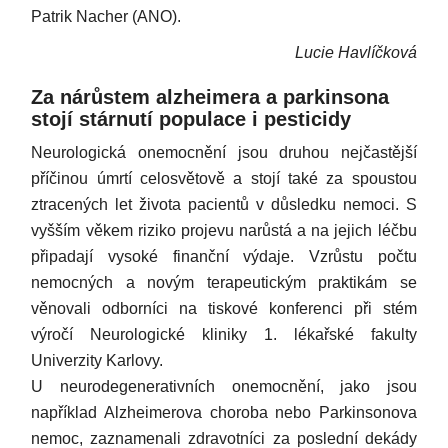
Patrik Nacher (ANO).
Lucie Havlíčková
Za nárůstem alzheimera a parkinsona
stojí stárnutí populace i pesticidy
Neurologická onemocnění jsou druhou nejčastější
příčinou úmrtí celosvětově a stojí také za spoustou
ztracených let života pacientů v důsledku nemoci. S
vyšším věkem riziko projevu narůstá a na jejich léčbu
připadají vysoké finanční výdaje. Vzrůstu počtu
nemocných a novým terapeutickým praktikám se
věnovali odborníci na tiskové konferenci při stém
výročí Neurologické kliniky 1. lékařské fakulty
Univerzity Karlovy.
U neurodegenerativních onemocnění, jako jsou
například Alzheimerova choroba nebo Parkinsonova
nemoc, zaznamenali zdravotníci za poslední dekády