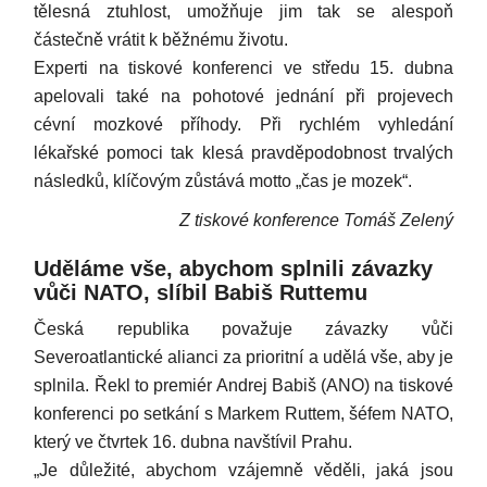
tělesná ztuhlost, umožňuje jim tak se alespoň
částečně vrátit k běžnému životu.
Experti na tiskové konferenci ve středu 15. dubna
apelovali také na pohotové jednání při projevech
cévní mozkové příhody. Při rychlém vyhledání
lékařské pomoci tak klesá pravděpodobnost trvalých
následků, klíčovým zůstává motto „čas je mozek“.
Z tiskové konference Tomáš Zelený
Uděláme vše, abychom splnili závazky
vůči NATO, slíbil Babiš Ruttemu
Česká republika považuje závazky vůči
Severoatlantické alianci za prioritní a udělá vše, aby je
splnila. Řekl to premiér Andrej Babiš (ANO) na tiskové
konferenci po setkání s Markem Ruttem, šéfem NATO,
který ve čtvrtek 16. dubna navštívil Prahu.
„Je důležité, abychom vzájemně věděli, jaká jsou