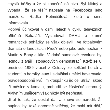
chystá běžky a že si konečně dá pivo. Byl klidný a
vypadal, že se těší,“ napsala na Facebooku jeho
manželka Radka Potměšilová, která o smrti
informovala.
Poprvé účinkoval v osmi letech v cyklu televizních
příběhů Bakaláři. Vystudoval DAMU a kromě
romantické pohádky se však objevil i ve fotbalovém
dramatu o fanoušcích Proč? nebo jako automechanik
Martin v Bony a klid. V době sametové revoluce byl
jednou z tváří listopadových demonstrací. Když se 8.
prosince 1989 vracel z Ostravy ze setkání herců a
studentů s horníky, auto i s dalšími umělci havarovalo,
pravděpodobně kvůli mikrospánku řidiče. Strávil skoro
tři měsíce v kómatu, probudil se částečně ochrnutý.
Aktivním umělcem však nikdy být nepřestal.
„Bral to tak, že dostal dar a znovu se narodil. Žil
naplno, byl také ohromně vděčný, že mohl mít děti,“