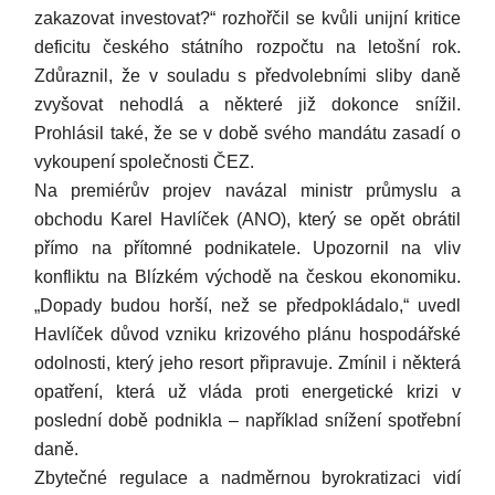
zakazovat investovat?“ rozhořčil se kvůli unijní kritice
deficitu českého státního rozpočtu na letošní rok.
Zdůraznil, že v souladu s předvolebními sliby daně
zvyšovat nehodlá a některé již dokonce snížil.
Prohlásil také, že se v době svého mandátu zasadí o
vykoupení společnosti ČEZ.
Na premiérův projev navázal ministr průmyslu a
obchodu Karel Havlíček (ANO), který se opět obrátil
přímo na přítomné podnikatele. Upozornil na vliv
konfliktu na Blízkém východě na českou ekonomiku.
„Dopady budou horší, než se předpokládalo,“ uvedl
Havlíček důvod vzniku krizového plánu hospodářské
odolnosti, který jeho resort připravuje. Zmínil i některá
opatření, která už vláda proti energetické krizi v
poslední době podnikla – například snížení spotřební
daně.
Zbytečné regulace a nadměrnou byrokratizaci vidí