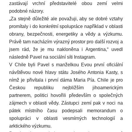
zastávají vrchní představitelé obou zemí velmi
podobné názory.
„Za stejně důležité ale považuji, aby se dobré vztahy
promítaly i do konkrétní spolupráce například v oblasti
obrany, bezpečnosti, energetiky a vědy a výzkumu.
Právě tam nacházím výrazný prostor pro další rozvoj a
jsem rád, že je mu nakloněna i Argentina,“ uvedl
následně Pavel na sociální síti Instagram.
V Chile byli Pavel s manželkou Evou první oficiální
návštěvou nové hlavy státu Josého Antonia Kasty, s
nímž je přivítala i první dáma Maria Pía. Chile je pro
Českou republiku nejbližším jihoamerickým
partnerem, politici hovořili především o společných
zájmech v oblasti vědy. Zástupci zemí pak v noci na
pátek místního času podepsali memorandum o
spolupráci v oblasti vesmírných technologií a
arktického výzkumu.