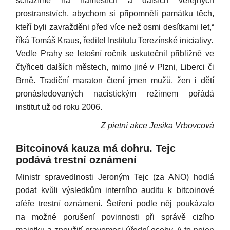
scházíme na náměstích a dalších veřejných
prostranstvích, abychom si připomněli památku těch,
kteří byli zavražděni před více než osmi desítkami let,“
říká Tomáš Kraus, ředitel Institutu Terezínské iniciativy.
Vedle Prahy se letošní ročník uskutečnil přibližně ve
čtyřiceti dalších městech, mimo jiné v Plzni, Liberci či
Brně. Tradiční maraton čtení jmen mužů, žen i dětí
pronásledovaných nacistickým režimem pořádá
institut už od roku 2006.
Z pietní akce Jesika Vrbovcová
Bitcoinová kauza má dohru. Tejc
podává trestní oznámení
Ministr spravedlnosti Jeroným Tejc (za ANO) hodlá
podat kvůli výsledkům interního auditu k bitcoinové
aféře trestní oznámení. Šetření podle něj poukázalo
na možné porušení povinnosti při správě cizího