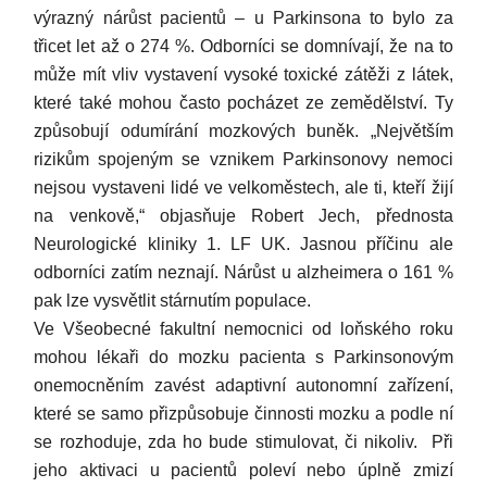
výrazný nárůst pacientů – u Parkinsona to bylo za
třicet let až o 274 %. Odborníci se domnívají, že na to
může mít vliv vystavení vysoké toxické zátěži z látek,
které také mohou často pocházet ze zemědělství. Ty
způsobují odumírání mozkových buněk. „Největším
rizikům spojeným se vznikem Parkinsonovy nemoci
nejsou vystaveni lidé ve velkoměstech, ale ti, kteří žijí
na venkově,“ objasňuje Robert Jech, přednosta
Neurologické kliniky 1. LF UK. Jasnou příčinu ale
odborníci zatím neznají. Nárůst u alzheimera o 161 %
pak lze vysvětlit stárnutím populace.
Ve Všeobecné fakultní nemocnici od loňského roku
mohou lékaři do mozku pacienta s Parkinsonovým
onemocněním zavést adaptivní autonomní zařízení,
které se samo přizpůsobuje činnosti mozku a podle ní
se rozhoduje, zda ho bude stimulovat, či nikoliv. Při
jeho aktivaci u pacientů poleví nebo úplně zmizí