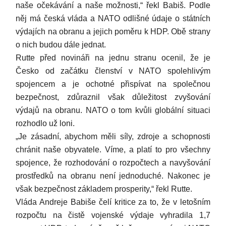
naše očekávání a naše možnosti,“ řekl Babiš. Podle
něj má česká vláda a NATO odlišné údaje o státních
výdajích na obranu a jejich poměru k HDP. Obě strany
o nich budou dále jednat.
Rutte před novináři na jednu stranu ocenil, že je
Česko od začátku členství v NATO spolehlivým
spojencem a je ochotné přispívat na společnou
bezpečnost, zdůraznil však důležitost zvyšování
výdajů na obranu. NATO o tom kvůli globální situaci
rozhodlo už loni.
„Je zásadní, abychom měli síly, zdroje a schopnosti
chránit naše obyvatele. Víme, a platí to pro všechny
spojence, že rozhodování o rozpočtech a navyšování
prostředků na obranu není jednoduché. Nakonec je
však bezpečnost základem prosperity,“ řekl Rutte.
Vláda Andreje Babiše čelí kritice za to, že v letošním
rozpočtu na čistě vojenské výdaje vyhradila 1,7