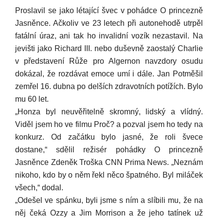
Proslavil se jako létající švec v pohádce O princezně
Jasněnce. Ačkoliv ve 23 letech při autonehodě utrpěl
fatální úraz, ani tak ho invalidní vozík nezastavil. Na
jevišti jako Richard III. nebo duševně zaostalý Charlie
v představení Růže pro Algernon navzdory osudu
dokázal, že rozdávat emoce umí i dále. Jan Potměšil
zemřel 16. dubna po delších zdravotních potížích. Bylo
mu 60 let.
„Honza byl neuvěřitelně skromný, lidský a vlídný.
Viděl jsem ho ve filmu Proč? a pozval jsem ho tedy na
konkurz. Od začátku bylo jasné, že roli švece
dostane,“ sdělil režisér pohádky O princezně
Jasněnce Zdeněk Troška CNN Prima News. „Neznám
nikoho, kdo by o něm řekl něco špatného. Byl miláček
všech,“ dodal.
„Odešel ve spánku, byli jsme s ním a slíbili mu, že na
něj čeká Ozzy a Jim Morrison a že jeho tatínek už