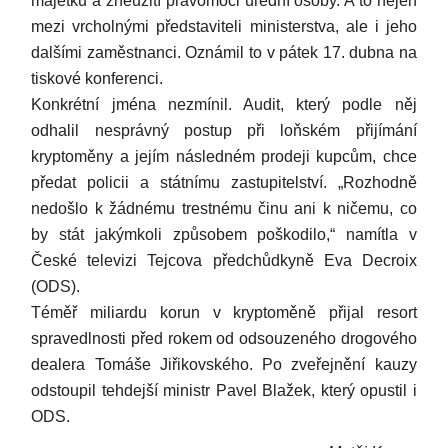
majetku a zneužití pravomoci úřední osoby. A to nejen
mezi vrcholnými představiteli ministerstva, ale i jeho
dalšími zaměstnanci. Oznámil to v pátek 17. dubna na
tiskové konferenci.
Konkrétní jména nezmínil. Audit, který podle něj
odhalil nesprávný postup při loňském přijímání
kryptoměny a jejím následném prodeji kupcům, chce
předat policii a státnímu zastupitelství. „Rozhodně
nedošlo k žádnému trestnému činu ani k ničemu, co
by stát jakýmkoli způsobem poškodilo,“ namítla v
České televizi Tejcova předchůdkyně Eva Decroix
(ODS).
Téměř miliardu korun v kryptoměně přijal resort
spravedlnosti před rokem od odsouzeného drogového
dealera Tomáše Jiřikovského. Po zveřejnění kauzy
odstoupil tehdejší ministr Pavel Blažek, který opustil i
ODS.