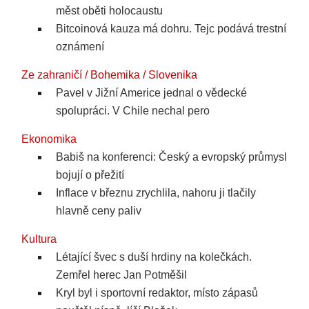
měst oběti holocaustu
Bitcoinová kauza má dohru. Tejc podává trestní
oznámení
Ze zahraničí / Bohemika / Slovenika
Pavel v Jižní Americe jednal o vědecké
spolupráci. V Chile nechal pero
Ekonomika
Babiš na konferenci: Český a evropský průmysl
bojují o přežití
Inflace v březnu zrychlila, nahoru ji tlačily
hlavně ceny paliv
Kultura
Létající švec s duší hrdiny na kolečkách.
Zemřel herec Jan Potměšil
Kryl byl i sportovní redaktor, místo zápasů