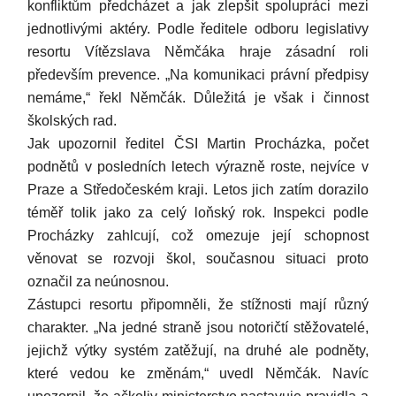
konfliktům předcházet a jak zlepšit spolupráci mezi
jednotlivými aktéry. Podle ředitele odboru legislativy
resortu Vítězslava Němčáka hraje zásadní roli
především prevence. „Na komunikaci právní předpisy
nemáme,“ řekl Němčák. Důležitá je však i činnost
školských rad.
Jak upozornil ředitel ČSI Martin Procházka, počet
podnětů v posledních letech výrazně roste, nejvíce v
Praze a Středočeském kraji. Letos jich zatím dorazilo
téměř tolik jako za celý loňský rok. Inspekci podle
Procházky zahlcují, což omezuje její schopnost
věnovat se rozvoji škol, současnou situaci proto
označil za neúnosnou.
Zástupci resortu připomněli, že stížnosti mají různý
charakter. „Na jedné straně jsou notoričtí stěžovatelé,
jejichž výtky systém zatěžují, na druhé ale podněty,
které vedou ke změnám,“ uvedl Němčák. Navíc