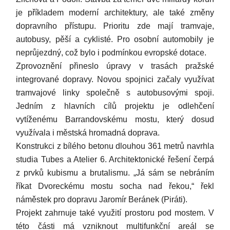
je příkladem moderní architektury, ale také změny
dopravního přístupu. Prioritu zde mají tramvaje,
autobusy, pěší a cyklisté. Pro osobní automobily je
neprůjezdný, což bylo i podmínkou evropské dotace.
Zprovoznění přineslo úpravy v trasách pražské
integrované dopravy. Novou spojnici začaly využívat
tramvajové linky společně s autobusovými spoji.
Jedním z hlavních cílů projektu je odlehčení
vytíženému Barrandovskému mostu, který dosud
využívala i městská hromadná doprava.
Konstrukci z bílého betonu dlouhou 361 metrů navrhla
studia Tubes a Atelier 6. Architektonické řešení čerpá
z prvků kubismu a brutalismu. „Já sám se nebráním
říkat Dvoreckému mostu socha nad řekou,“ řekl
náměstek pro dopravu Jaromír Beránek (Piráti).
Projekt zahrnuje také využití prostoru pod mostem. V
této části má vzniknout multifunkční areál se