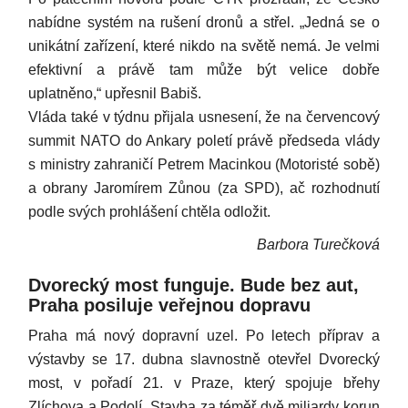
nabídne systém na rušení dronů a střel. „Jedná se o
unikátní zařízení, které nikdo na světě nemá. Je velmi
efektivní a právě tam může být velice dobře
uplatněno,“ upřesnil Babiš.
Vláda také v týdnu přijala usnesení, že na červencový
summit NATO do Ankary poletí právě předseda vlády
s ministry zahraničí Petrem Macinkou (Motoristé sobě)
a obrany Jaromírem Zůnou (za SPD), ač rozhodnutí
podle svých prohlášení chtěla odložit.
Barbora Turečková
Dvorecký most funguje. Bude bez aut,
Praha posiluje veřejnou dopravu
Praha má nový dopravní uzel. Po letech příprav a
výstavby se 17. dubna slavnostně otevřel Dvorecký
most, v pořadí 21. v Praze, který spojuje břehy
Zlíchova a Podolí. Stavba za téměř dvě miliardy korun