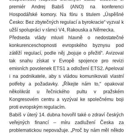
premiér Andrej Babiš (ANO) na konferenci
Hospodářské komory. Na fóru s titulem „Úspěšné
Česko: Bez zbytečných regulací a byrokracie“ vyzval k
užší spolupráci v rámci V4, Rakouska a Německa.
Předseda vlády mluvil hlavně o nedostatečné
konkurenceschopnosti evropského byznysu pod
zátěží regulací, podle něj „bojuje o přežití“. Avizoval
tak snahu získat v Evropě spojence pro revizi
emisních povolenek ETS1 a odložení ETS2. Apeloval
i na podnikatele, aby s vládou komunikovali vlastní
potřeby a požadavky. „Říkejte nám to,“ opakoval
několikrát u řečnického pultu v pražském
Kongresovém centru a vyzýval ke společnému boji
proti evropským regulacím.
Babiš v úterý 14. dubna hovořil také o zdraví českých
veřejných financí – míru zadlužení Česka za
problematickou nepovažuje. „Proč by nám měl někdo