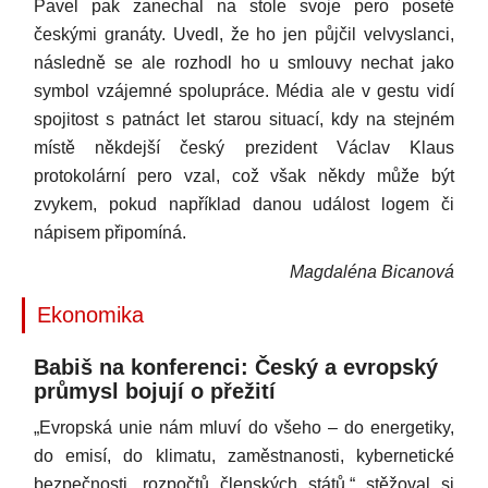
Pavel pak zanechal na stole svoje pero poseté
českými granáty. Uvedl, že ho jen půjčil velvyslanci,
následně se ale rozhodl ho u smlouvy nechat jako
symbol vzájemné spolupráce. Média ale v gestu vidí
spojitost s patnáct let starou situací, kdy na stejném
místě někdejší český prezident Václav Klaus
protokolární pero vzal, což však někdy může být
zvykem, pokud například danou událost logem či
nápisem připomíná.
Magdaléna Bicanová
Ekonomika
Babiš na konferenci: Český a evropský
průmysl bojují o přežití
„Evropská unie nám mluví do všeho – do energetiky,
do emisí, do klimatu, zaměstnanosti, kybernetické
bezpečnosti, rozpočtů členských států,“ stěžoval si