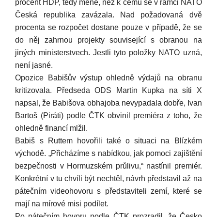
procent HDP, tedy méně, než k čemu se v rámci NATO
Česká republika zavázala. Nad požadovaná dvě
procenta se rozpočet dostane pouze v případě, že se
do něj zahrnou projekty související s obranou na
jiných ministerstvech. Jestli tyto položky NATO uzná,
není jasné.
Opozice Babišův výstup ohledně výdajů na obranu
kritizovala. Předseda ODS Martin Kupka na síti X
napsal, že Babišova obhajoba nevypadala dobře, Ivan
Bartoš (Piráti) podle ČTK obvinil premiéra z toho, že
ohledně financí mlžil.
Babiš s Ruttem hovořili také o situaci na Blízkém
východě. „Přicházíme s nabídkou, jak pomoci zajištění
bezpečnosti v Hormuzském průlivu,“ nastínil premiér.
Konkrétní v tu chvíli být nechtěl, návrh představil až na
pátečním videohovoru s představiteli zemí, které se
mají na mírové misi podílet.
Po pátečním hovoru podle ČTK prozradil, že Česko