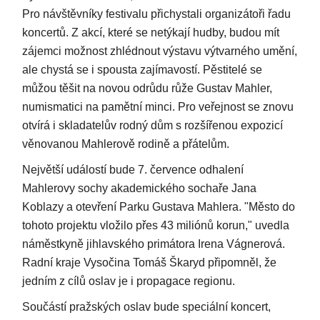
Pro návštěvníky festivalu přichystali organizátoři řadu
koncertů. Z akcí, které se netýkají hudby, budou mít
zájemci možnost zhlédnout výstavu výtvarného umění,
ale chystá se i spousta zajímavostí. Pěstitelé se
můžou těšit na novou odrůdu růže Gustav Mahler,
numismatici na pamětní minci. Pro veřejnost se znovu
otvírá i skladatelův rodný dům s rozšířenou expozicí
věnovanou Mahlerově rodině a přátelům.
Největší událostí bude 7. července odhalení
Mahlerovy sochy akademického sochaře Jana
Koblazy a otevření Parku Gustava Mahlera. "Město do
tohoto projektu vložilo přes 43 miliónů korun," uvedla
náměstkyně jihlavského primátora Irena Vágnerová.
Radní kraje Vysočina Tomáš Škaryd připomněl, že
jedním z cílů oslav je i propagace regionu.
Součástí pražských oslav bude speciální koncert,