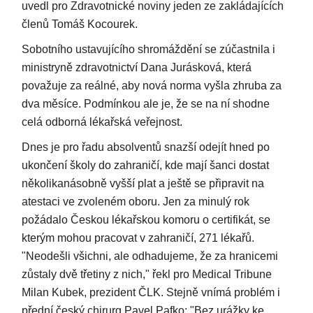
uvedl pro Zdravotnické noviny jeden ze zakládajících
členů Tomáš Kocourek.
Sobotního ustavujícího shromáždění se zúčastnila i
ministryně zdravotnictví Dana Jurásková, která
považuje za reálné, aby nová norma vyšla zhruba za
dva měsíce. Podmínkou ale je, že se na ní shodne
celá odborná lékařská veřejnost.
Dnes je pro řadu absolventů snazší odejít hned po
ukončení školy do zahraničí, kde mají šanci dostat
několikanásobně vyšší plat a ještě se připravit na
atestaci ve zvoleném oboru. Jen za minulý rok
požádalo Českou lékařskou komoru o certifikát, se
kterým mohou pracovat v zahraničí, 271 lékařů.
"Neodešli všichni, ale odhadujeme, že za hranicemi
zůstaly dvě třetiny z nich," řekl pro Medical Tribune
Milan Kubek, prezident ČLK. Stejně vnímá problém i
přední český chirurg Pavel Pafko: "Bez urážky ke