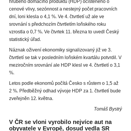
hrubého domácího produktu (HDP) očištěného o
cenové vlivy, sezónnost a nestejný počet pracovních
dní, loni klesla o 4,1 %. Ve 4. čtvrtletí už ale ve
srovnání s předchozím čtvrtletím loňského roku
vzrostla o 0,7 %. Ve čtvrtek 11. března to uvedl Český
statistický úřad.
Náznak oživení ekonomiky signalizovaný již ve 3.
čtvrtletí se tak v posledním loňském kvartálu potvrdil. V
meziročním srovnání ale HDP klesl ve 4. čtvrtletí o 3,1
%.
Letos podle ekonomů počítá Česko s růstem o 1,5 až
2 %. Předběžný odhad vývoje HDP za 1. čtvrtletí bude
zveřejněn 12. května.
Tomáš Bystrý
V ČR se vloni vyrobilo nejvíce aut na
obyvatele v Evropě, dosud vedla SR