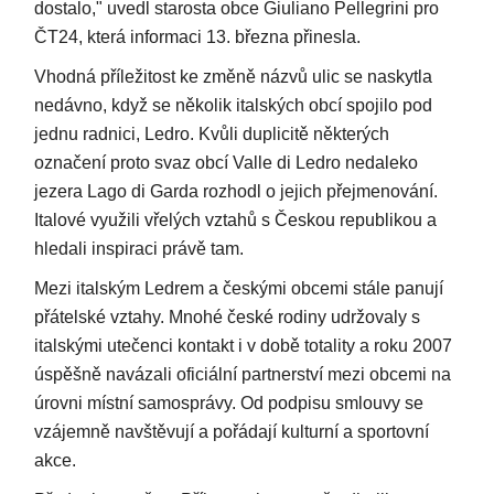
dostalo," uvedl starosta obce Giuliano Pellegrini pro
ČT24, která informaci 13. března přinesla.
Vhodná příležitost ke změně názvů ulic se naskytla
nedávno, když se několik italských obcí spojilo pod
jednu radnici, Ledro. Kvůli duplicitě některých
označení proto svaz obcí Valle di Ledro nedaleko
jezera Lago di Garda rozhodl o jejich přejmenování.
Italové využili vřelých vztahů s Českou republikou a
hledali inspiraci právě tam.
Mezi italským Ledrem a českými obcemi stále panují
přátelské vztahy. Mnohé české rodiny udržovaly s
italskými utečenci kontakt i v době totality a roku 2007
úspěšně navázali oficiální partnerství mezi obcemi na
úrovni místní samosprávy. Od podpisu smlouvy se
vzájemně navštěvují a pořádají kulturní a sportovní
akce.