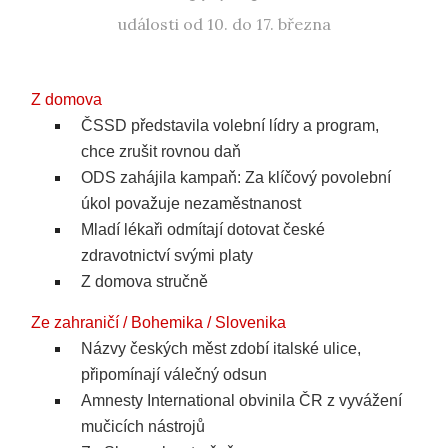
události od 10. do 17. března
Z domova
ČSSD představila volební lídry a program,
chce zrušit rovnou daň
ODS zahájila kampaň: Za klíčový povolební
úkol považuje nezaměstnanost
Mladí lékaři odmítají dotovat české
zdravotnictví svými platy
Z domova stručně
Ze zahraničí / Bohemika / Slovenika
Názvy českých měst zdobí italské ulice,
připomínají válečný odsun
Amnesty International obvinila ČR z vyvážení
mučicích nástrojů