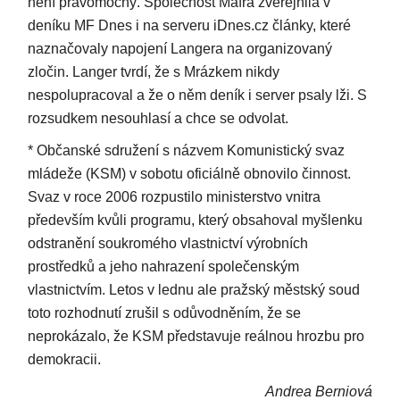
není pravomocný. Společnost Mafra zveřejnila v
deníku MF Dnes i na serveru iDnes.cz články, které
naznačovaly napojení Langera na organizovaný
zločin. Langer tvrdí, že s Mrázkem nikdy
nespolupracoval a že o něm deník i server psaly lži. S
rozsudkem nesouhlasí a chce se odvolat.
* Občanské sdružení s názvem Komunistický svaz
mládeže (KSM) v sobotu oficiálně obnovilo činnost.
Svaz v roce 2006 rozpustilo ministerstvo vnitra
především kvůli programu, který obsahoval myšlenku
odstranění soukromého vlastnictví výrobních
prostředků a jeho nahrazení společenským
vlastnictvím. Letos v lednu ale pražský městský soud
toto rozhodnutí zrušil s odůvodněním, že se
neprokázalo, že KSM představuje reálnou hrozbu pro
demokracii.
Andrea Berniová