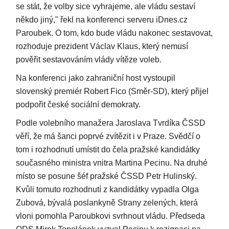
se stát, že volby sice vyhrajeme, ale vládu sestaví
někdo jiný," řekl na konferenci serveru iDnes.cz
Paroubek. O tom, kdo bude vládu nakonec sestavovat,
rozhoduje prezident Václav Klaus, který nemusí
pověřit sestavováním vlády vítěze voleb.
Na konferenci jako zahraniční host vystoupil
slovenský premiér Robert Fico (Směr-SD), který přijel
podpořit české sociální demokraty.
Podle volebního manažera Jaroslava Tvrdíka ČSSD
věří, že má šanci poprvé zvítězit i v Praze. Svědčí o
tom i rozhodnutí umístit do čela pražské kandidátky
současného ministra vnitra Martina Pecinu. Na druhé
místo se posune šéf pražské ČSSD Petr Hulinský.
Kvůli tomuto rozhodnutí z kandidátky vypadla Olga
Zubová, bývalá poslankyně Strany zelených, která
vloni pomohla Paroubkovi svrhnout vládu. Předseda