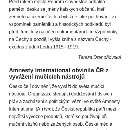
Před rokem město Příbram slavnostně odhalilo
pamětní desku se jmény italských občanů, kteří
zemřeli na území Čech a byli zde také pochováni. Ze
vzpomínek pamětníků a historických podkladů byl
před třemi lety natočen dokumentární film Vzpomínky
na Čechy a později vyšla kniha s názvem Čechy -
exodus z údolí Ledra 1915 - 1919.
Tereza Drahoňovská
Amnesty International obvinila ČR z
vyvážení mučicích nástrojů
Česko čelí obvinění, že vyváží do světa mučicí
nástroje. Organizace sledující dodržování lidských
práv a zacházení s politickými vězni ve světě Amnesty
International (AI) tvrdí, že Česká republika patří mezi
největší vývozce produktů, které se používají při
mučení vězňů nebo zatčených osob. Česká média