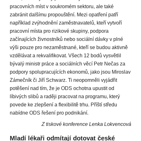
pracovních míst v soukromém sektoru, ale také
zabránit dalšímu propouštění. Mezi opatření patří
například zvýhodnění zaměstnavatelů, kteří vytvoří
pracovní místa pro rizikové skupiny, podpora
začínajících živnostníků nebo sociální dávky v plné
výši pouze pro nezaměstnané, kteří se budou aktivně
vzdělávat a rekvalifikovat. Všech 12 bodů vysvětlil
bývalý ministr práce a sociálních věcí Petr Nečas za
podpory spolupracujících ekonomů, jako jsou Miroslav
Zámečník či Jiří Schwarz. Ti neopomněli vyjádřit
potěšení nad tím, že je ODS ochotna upustit od
líbivých slibů a raději pracovat na programu, který
povede ke zlepšení a flexibilitě trhu. Příští středu
nabídne ODS řešení pro podnikání.
Z tiskové konference Lenka Lokvencová
Mladí lékaři odmítají dotovat české