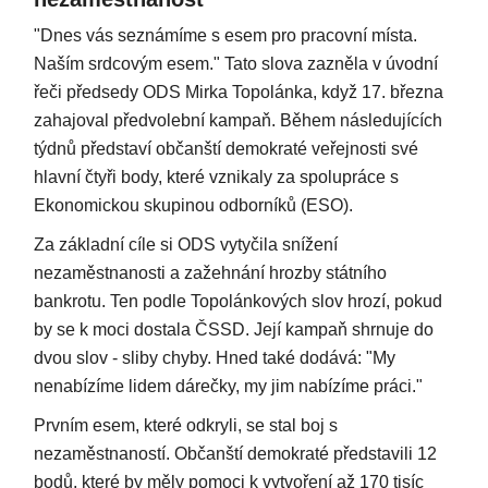
"Dnes vás seznámíme s esem pro pracovní místa.
Naším srdcovým esem." Tato slova zazněla v úvodní
řeči předsedy ODS Mirka Topolánka, když 17. března
zahajoval předvolební kampaň. Během následujících
týdnů představí občanští demokraté veřejnosti své
hlavní čtyři body, které vznikaly za spolupráce s
Ekonomickou skupinou odborníků (ESO).
Za základní cíle si ODS vytyčila snížení
nezaměstnanosti a zažehnání hrozby státního
bankrotu. Ten podle Topolánkových slov hrozí, pokud
by se k moci dostala ČSSD. Její kampaň shrnuje do
dvou slov - sliby chyby. Hned také dodává: "My
nenabízíme lidem dárečky, my jim nabízíme práci."
Prvním esem, které odkryli, se stal boj s
nezaměstnaností. Občanští demokraté představili 12
bodů, které by měly pomoci k vytvoření až 170 tisíc