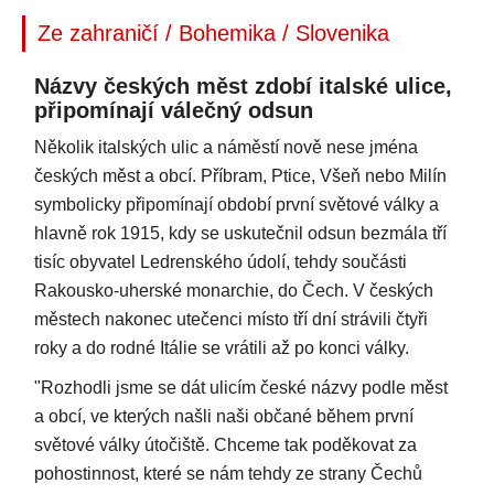
Ze zahraničí / Bohemika / Slovenika
Názvy českých měst zdobí italské ulice,
připomínají válečný odsun
Několik italských ulic a náměstí nově nese jména
českých měst a obcí. Příbram, Ptice, Všeň nebo Milín
symbolicky připomínají období první světové války a
hlavně rok 1915, kdy se uskutečnil odsun bezmála tří
tisíc obyvatel Ledrenského údolí, tehdy součásti
Rakousko-uherské monarchie, do Čech. V českých
městech nakonec utečenci místo tří dní strávili čtyři
roky a do rodné Itálie se vrátili až po konci války.
"Rozhodli jsme se dát ulicím české názvy podle měst
a obcí, ve kterých našli naši občané během první
světové války útočiště. Chceme tak poděkovat za
pohostinnost, které se nám tehdy ze strany Čechů