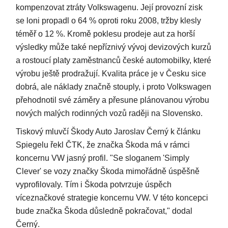
kompenzovat ztráty Volkswagenu. Její provozní zisk
se loni propadl o 64 % oproti roku 2008, tržby klesly
téměř o 12 %. Kromě poklesu prodeje aut za horší
výsledky může také nepříznivý vývoj devizových kurzů
a rostoucí platy zaměstnanců české automobilky, které
výrobu ještě prodražují. Kvalita práce je v Česku sice
dobrá, ale náklady značně stouply, i proto Volkswagen
přehodnotil své záměry a přesune plánovanou výrobu
nových malých rodinných vozů raději na Slovensko.
Tiskový mluvčí Škody Auto Jaroslav Černý k článku
Spiegelu řekl ČTK, že značka Škoda má v rámci
koncernu VW jasný profil. "Se sloganem 'Simply
Clever' se vozy značky Škoda mimořádně úspěšně
vyprofilovaly. Tím i Škoda potvrzuje úspěch
víceznačkové strategie koncernu VW. V této koncepci
bude značka Škoda důsledně pokračovat," dodal
Černý.