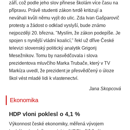
září, což podle jeho slov přinese školám více času na
přípravu. Právě studenti zákon tvrdě kritizují a
neváhali kvůli němu vyjít do ulic. Zda Ivan Gašparovič
protesty a žádost o odklad vyslyší, bude známo
nejpozději 20. března. "Myslím, že zákon podepíše. Je
spojen s nynější vládní koalicí," řekl už dříve České
televizi slovenský politický analytik Grigorij
Mesežnikov. Tomu by nasvědčovala i slova
prezidentova mluvčího Marka Trubače, který v TV
Markíza uvedl, že prezident je přesvědčený o úloze
škol vést mladé lidi k vlastenectví.
Jana Skopcová
Ekonomika
HDP vloni poklesl o 4,1 %
Výkonnost české ekonomiky, měřená vývojem