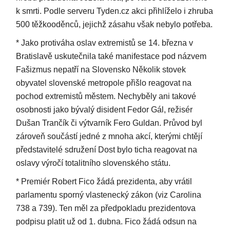
k smrti. Podle serveru Tyden.cz akci přihlíželo i zhruba
500 těžkooděnců, jejichž zásahu však nebylo potřeba.
* Jako protiváha oslav extremistů se 14. března v
Bratislavě uskutečnila také manifestace pod názvem
Fašizmus nepatří na Slovensko Několik stovek
obyvatel slovenské metropole přišlo reagovat na
pochod extremistů městem. Nechyběly ani takové
osobnosti jako bývalý disident Fedor Gál, režisér
Dušan Trančík či výtvarník Fero Guldan. Průvod byl
zároveň součástí jedné z mnoha akcí, kterými chtějí
představitelé sdružení Dost bylo ticha reagovat na
oslavy výročí totalitního slovenského státu.
* Premiér Robert Fico žádá prezidenta, aby vrátil
parlamentu sporný vlastenecký zákon (viz Carolina
738 a 739). Ten měl za předpokladu prezidentova
podpisu platit už od 1. dubna. Fico žádá odsun na