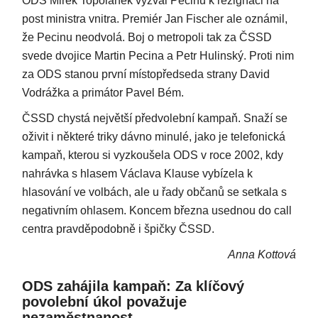
ODS Mirek Topolánek vyzval Pecinu k rezignaci na
post ministra vnitra. Premiér Jan Fischer ale oznámil,
že Pecinu neodvolá. Boj o metropoli tak za ČSSD
svede dvojice Martin Pecina a Petr Hulinský. Proti nim
za ODS stanou první místopředseda strany David
Vodrážka a primátor Pavel Bém.
ČSSD chystá největší předvolební kampaň. Snaží se
oživit i některé triky dávno minulé, jako je telefonická
kampaň, kterou si vyzkoušela ODS v roce 2002, kdy
nahrávka s hlasem Václava Klause vybízela k
hlasování ve volbách, ale u řady občanů se setkala s
negativním ohlasem. Koncem března usednou do call
centra pravděpodobně i špičky ČSSD.
Anna Kottová
ODS zahájila kampaň: Za klíčový
povolební úkol považuje
nezaměstnanost