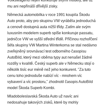
Volkswagenu nejen konkuruje svými modely, ale už
mu ani nepřináší dřívější zisky.
Německá automobilka v roce 1991 koupila Škodu
Auto proto, aby pro skupinu VW vyráběla jednoduchá
a cenově dostupná auta nižší třídy. Zatím ale svým
luxusním modelem superb spíše konkuruje passatu,
jedničce VW ve vyšší střední třídě. Příčinou rozhořčení
šéfa skupiny VW Martina Winterkorna se stal nedávno
zveřejněný srovnávací test odborného časopisu
AutoBild, který mezi oběma typy aut nenašel žádné
rozdíly v kvalitě. Český superb ale v Německu stojí o
několik tisíc eur méně než jeho konkurent. "Za tuto
cenu toho jednoduše nabízí víc - mnohem víc
vybavení a víc prostoru," zhodnotil časopis AutoBild
model Škoda Superb Kombi.
Mladoboleslavská Škoda Auto už navíc ani
nedosahuje takových zisků, které by mohly