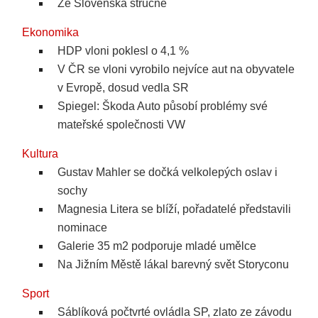
Ze Slovenska stručně
Ekonomika
HDP vloni poklesl o 4,1 %
V ČR se vloni vyrobilo nejvíce aut na obyvatele
v Evropě, dosud vedla SR
Spiegel: Škoda Auto působí problémy své
mateřské společnosti VW
Kultura
Gustav Mahler se dočká velkolepých oslav i
sochy
Magnesia Litera se blíží, pořadatelé představili
nominace
Galerie 35 m2 podporuje mladé umělce
Na Jižním Městě lákal barevný svět Storyconu
Sport
Sáblíková počtvrté ovládla SP, zlato ze závodu