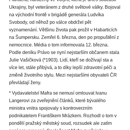
Ukrajiny, byl veteránem z druhé světové války. Bojoval
na východní frontě v brigádě generála Ludvíka
Svobody, od něhož po válce obdržel pět
vyznamenání. Většinu života pak prožil v Habarticích
na Šumpersku. Zemřel 6. března, den po propuštění z
nemocnice. Média o tom informovala 12. března.
Podle deníku Právo se nyní nejstarším občanem stala
Julie Vašičková (*1903). Lidí, kteří se dožívají sta a
více let, stále přibývá, a to díky lepší zdravotní péči a
změně životního stylu. Mezi nejstaršími obyvateli ČR
převládají ženy.
* Vydavatelství Mafra se nemusí omlouvat Ivanu
Langerovi za zveřejnění článků, které bývalého
ministra vnitra spojovaly s kontroverzním
podnikatelem Františkem Mrázkem. Rozhodl o tom v
pondělí pražský městský soud, rozsudek ale zatím