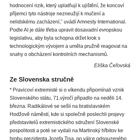
hodnocení rizik, který uplatňují k ujištění, že koncoví
příjemci tyto nástroje nezneužijí k mučení a
nelidskému zacházení," uvádí Amnesty International.
Podle AI je dále třeba upravit dosavadní evropskou
legislativu, aby byla schopna držet krok s
technologickým vývojem a uměla pružně reagovat na
snahy o obcházení kontrolních mechanismů.
Eliška Čeřovská
Ze Slovenska stručně
* Pravicoví extremisté si o víkendu připomínali vznik
Slovenského státu, 71.výročí připadlo na neděli 14.
března. Radikálové se sešli na bratislavském
Hodžově náměstí, kde si společně poslechli projevy
představitelů extremistického sdružení Slovenské
pospolitosti a poté se vydali na Martinský hřbitov ke
hrobu prezidenta Jozefa Tisa, po válce odsouzeného