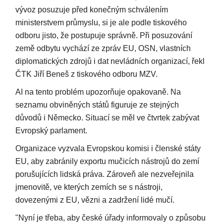
vývoz posuzuje před konečným schválením
ministerstvem průmyslu, si je ale podle tiskového
odboru jisto, že postupuje správně. Při posuzování
země odbytu vychází ze zpráv EU, OSN, vlastních
diplomatických zdrojů i dat nevládních organizací, řekl
ČTK Jiří Beneš z tiskového odboru MZV.
AI na tento problém upozorňuje opakovaně. Na
seznamu obviněných států figuruje ze stejných
důvodů i Německo. Situací se měl ve čtvrtek zabývat
Evropský parlament.
Organizace vyzvala Evropskou komisi i členské státy
EU, aby zabránily exportu mučicích nástrojů do zemí
porušujících lidská práva. Zároveň ale nezveřejnila
jmenovitě, ve kterých zemích se s nástroji,
dovezenými z EU, vězni a zadržení lidé mučí.
"Nyní je třeba, aby české úřady informovaly o způsobu