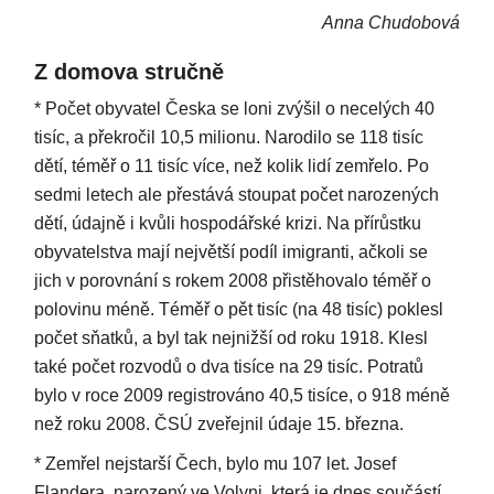
Anna Chudobová
Z domova stručně
* Počet obyvatel Česka se loni zvýšil o necelých 40
tisíc, a překročil 10,5 milionu. Narodilo se 118 tisíc
dětí, téměř o 11 tisíc více, než kolik lidí zemřelo. Po
sedmi letech ale přestává stoupat počet narozených
dětí, údajně i kvůli hospodářské krizi. Na přírůstku
obyvatelstva mají největší podíl imigranti, ačkoli se
jich v porovnání s rokem 2008 přistěhovalo téměř o
polovinu méně. Téměř o pět tisíc (na 48 tisíc) poklesl
počet sňatků, a byl tak nejnižší od roku 1918. Klesl
také počet rozvodů o dva tisíce na 29 tisíc. Potratů
bylo v roce 2009 registrováno 40,5 tisíce, o 918 méně
než roku 2008. ČSÚ zveřejnil údaje 15. března.
* Zemřel nejstarší Čech, bylo mu 107 let. Josef
Flandera, narozený ve Volyni, která je dnes součástí