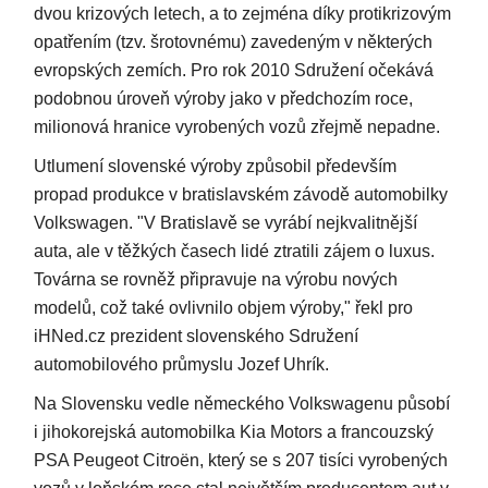
dvou krizových letech, a to zejména díky protikrizovým
opatřením (tzv. šrotovnému) zavedeným v některých
evropských zemích. Pro rok 2010 Sdružení očekává
podobnou úroveň výroby jako v předchozím roce,
milionová hranice vyrobených vozů zřejmě nepadne.
Utlumení slovenské výroby způsobil především
propad produkce v bratislavském závodě automobilky
Volkswagen. "V Bratislavě se vyrábí nejkvalitnější
auta, ale v těžkých časech lidé ztratili zájem o luxus.
Továrna se rovněž připravuje na výrobu nových
modelů, což také ovlivnilo objem výroby," řekl pro
iHNed.cz prezident slovenského Sdružení
automobilového průmyslu Jozef Uhrík.
Na Slovensku vedle německého Volkswagenu působí
i jihokorejská automobilka Kia Motors a francouzský
PSA Peugeot Citroën, který se s 207 tisíci vyrobených