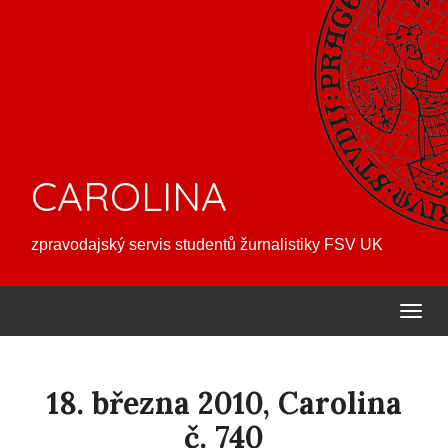
CAROLINA
zpravodajský servis studentů žurnalistiky FSV UK
18. března 2010, Carolina
č. 740