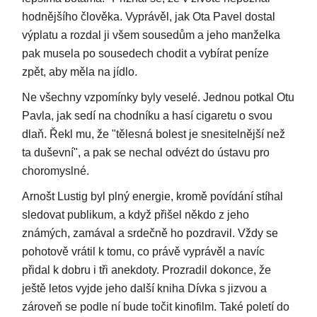
hodnějšího člověka. Vyprávěl, jak Ota Pavel dostal
výplatu a rozdal ji všem sousedům a jeho manželka
pak musela po sousedech chodit a vybírat peníze
zpět, aby měla na jídlo.
Ne všechny vzpomínky byly veselé. Jednou potkal Otu
Pavla, jak sedí na chodníku a hasí cigaretu o svou
dlaň. Řekl mu, že "tělesná bolest je snesitelnější než
ta duševní", a pak se nechal odvézt do ústavu pro
choromyslné.
Arnošt Lustig byl plný energie, kromě povídání stíhal
sledovat publikum, a když přišel někdo z jeho
známých, zamával a srdečně ho pozdravil. Vždy se
pohotově vrátil k tomu, co právě vyprávěl a navíc
přidal k dobru i tři anekdoty. Prozradil dokonce, že
ještě letos vyjde jeho další kniha Dívka s jizvou a
zároveň se podle ní bude točit kinofilm. Také poletí do