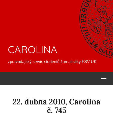
CAROLINA
zpravodajský servis studentů žurnalistiky FSV UK
22. dubna 2010, Carolina
č. 745