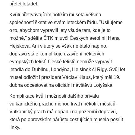
přelet letadel.
Kvůli přetrvávajícím potížím musela většina
společností škrtat ve svém leteckém řádu. "Usilujeme
o to, abychom vypravili lety všude tam, kde je to
možné," sdělila ČTK mluvčí Českých aerolinií Hana
Hejsková. Ani v úterý se však nelétalo naplno,
dopravu stále komplikuje uzavření některých
evropských letišť. České letiště nemůže vypravit
letadla do Dublinu, Londýna, Helsinek či Rigy. Svůj let
musel odložit i prezident Václav Klaus, který měl 19.
dubna odcestovat na oficiální návštěvu Lotyšska.
Komplikace kvůli možnosti dalšího přívalu
vulkanického prachu mohou trvat i několik měsíců.
Vulkanický prach má dopad i na pozemní dopravu,
která po obrovském nárůstu cestujících musela posílit
linky.