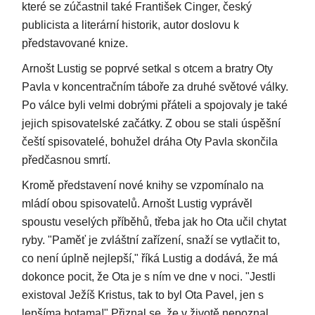
které se zúčastnil také František Cinger, český
publicista a literární historik, autor doslovu k
představované knize.
Arnošt Lustig se poprvé setkal s otcem a bratry Oty
Pavla v koncentračním táboře za druhé světové války.
Po válce byli velmi dobrými přáteli a spojovaly je také
jejich spisovatelské začátky. Z obou se stali úspěšní
čeští spisovatelé, bohužel dráha Oty Pavla skončila
předčasnou smrtí.
Kromě představení nové knihy se vzpomínalo na
mládí obou spisovatelů. Arnošt Lustig vyprávěl
spoustu veselých příběhů, třeba jak ho Ota učil chytat
ryby. "Paměť je zvláštní zařízení, snaží se vytlačit to,
co není úplně nejlepší," říká Lustig a dodává, že má
dokonce pocit, že Ota je s ním ve dne v noci. "Jestli
existoval Ježíš Kristus, tak to byl Ota Pavel, jen s
lepšíma botama!" Přiznal se, že v životě nepoznal