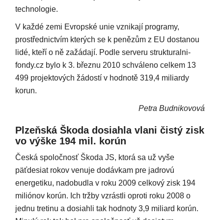
technologie.
V každé zemi Evropské unie vznikají programy,
prostřednictvím kterých se k penězům z EU dostanou
lidé, kteří o ně zažádají. Podle serveru strukturalni-
fondy.cz bylo k 3. březnu 2010 schváleno celkem 13
499 projektových žádostí v hodnotě 319,4 miliardy
korun.
Petra Budnikovová
Plzeňská Škoda dosiahla vlani čistý zisk
vo výške 194 mil. korún
Česká spoločnosť Škoda JS, ktorá sa už vyše
päťdesiat rokov venuje dodávkam pre jadrovú
energetiku, nadobudla v roku 2009 celkový zisk 194
miliónov korún. Ich tržby vzrástli oproti roku 2008 o
jednu tretinu a dosiahli tak hodnoty 3,9 miliard korún.