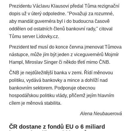
Prezidentu Václavu Klausovi předal Tůma rezignační
dopis už v úterý odpoledne. "Považuji za rozumné,
aby mandát guvernéra byl i do budoucna časově
oddělen od ostatních členů bankovní rady," citoval
Tůmu server Lidovky.cz.
Prezident teď musí do konce června jmenovat Tůmova
nástupce, může jím být jeden z viceguvernérů Mojmír
Hampl, Miroslav Singer či někdo třetí mimo ČNB.
ČNB je nejdůležitější banka v zemi. Řídí měnovou
politiku, vydává bankovky a mince a dohlíží nad
bankovním sektorem. Podporuje obecnou
hospodářskou politiku vlády, přičemž jejím hlavním
cílem je měnová stabilita.
Alena Neubauerová
ČR dostane z fondů EU o 6 miliard