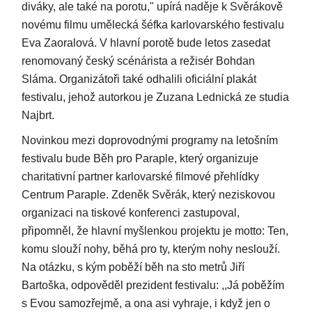
diváky, ale také na porotu," upírá naděje k Svěrákově
novému filmu umělecká šéfka karlovarského festivalu
Eva Zaoralová. V hlavní porotě bude letos zasedat
renomovaný český scénárista a režisér Bohdan
Sláma. Organizátoři také odhalili oficiální plakát
festivalu, jehož autorkou je Zuzana Lednická ze studia
Najbrt.
Novinkou mezi doprovodnými programy na letošním
festivalu bude Běh pro Paraple, který organizuje
charitativní partner karlovarské filmové přehlídky
Centrum Paraple. Zdeněk Svěrák, který neziskovou
organizaci na tiskové konferenci zastupoval,
připomněl, že hlavní myšlenkou projektu je motto: Ten,
komu slouží nohy, běhá pro ty, kterým nohy neslouží.
Na otázku, s kým poběží běh na sto metrů Jiří
Bartoška, odpověděl prezident festivalu: ,,Já poběžím
s Evou samozřejmě, a ona asi vyhraje, i když jen o