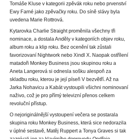
Tomáše Kluse v kategorii zpěvák roku nebo prvenství
Ewy Farné jako zpěvačky roku. Do síně slávy byla
uvedena Marie Rottrová.
Kytarovka Charlie Straight proměnila všechny tři
nominace, a dostala Anděly v kategoriích objev roku,
album roku a klip roku. Bez ocenění tak zůstali
favorizovaní Nightwork nebo Xindl X. Naopak ostřílení
matadoři Monkey Business jsou skupinou roku a
Aneta Langerová si odnesla sošku alespoň za
skladbu roku, kterou je její píseň V bezvětří. Až na
Jarka Nohavicu a Kabát vystoupili všichni nominovaní
naživo, což je pro přímý televizní přenos celkem
revoluční přístup.
O nejoriginálnější vystoupení večera se postarala
skupina roku Monkey Business, která sice nedorazila
v úplné sestavě, Matěj Ruppert a Tonya Graves si tak
zazpívali jen za klavírního doprovodu Ondřeje