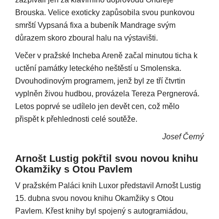
Brouska. Velice exoticky zapůsobila svou punkovou
smrští Vypsaná fixa a bubeník Mandrage svým
důrazem skoro zboural halu na výstavišti.
Večer v pražské Incheba Areně začal minutou ticha k
uctění památky leteckého neštěstí u Smolenska.
Dvouhodinovým programem, jenž byl ze tří čtvrtin
vyplněn živou hudbou, provázela Tereza Pergnerová.
Letos poprvé se udílelo jen devět cen, což mělo
přispět k přehlednosti celé soutěže.
Josef Černý
Arnošt Lustig pokřtil svou novou knihu
Okamžiky s Otou Pavlem
V pražském Paláci knih Luxor představil Arnošt Lustig
15. dubna svou novou knihu Okamžiky s Otou
Pavlem. Křest knihy byl spojený s autogramiádou,