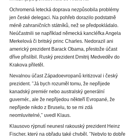
Ochromená letecká doprava nezpůsobila problémy
jen české delegaci. Na pohřeb dorazilo podstatně
méně zahraničních státníků, než se předpokládalo.
Neúčastnili se například německá kancléřka Angela
Merkelová či britský princ Charles. Nedorazil ani
americký prezident Barack Obama, přestože účast
dříve přislíbil. Ruský prezident Dmitrij Medveděv do
Krakova přiletěl.
Nevalnou účast Západoevropanů kritizoval i český
prezident. "Já bych rozuměl tomu, že nepřijede
kanadský premiér nebo australský generální
guvernér., ale že nepřijedou někteří Evropané, že
nepřijede nikdo z Bruselu, to se mi zdá
neomluvitelné," uvedl Klaus.
Klausovo rýpnutí neunesl rakouský prezident Heinz
Fischer, který na obřadu také chyběl. "Nebylo to dobře