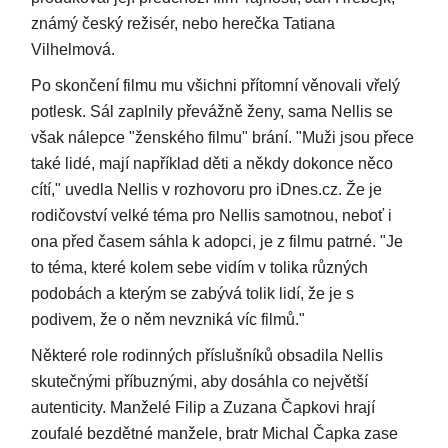
známý český režisér, nebo herečka Tatiana
Vilhelmová.
Po skončení filmu mu všichni přítomní věnovali vřelý
potlesk. Sál zaplnily převážně ženy, sama Nellis se
však nálepce "ženského filmu" brání. "Muži jsou přece
také lidé, mají například děti a někdy dokonce něco
cítí," uvedla Nellis v rozhovoru pro iDnes.cz. Že je
rodičovství velké téma pro Nellis samotnou, neboť i
ona před časem sáhla k adopci, je z filmu patrné. "Je
to téma, které kolem sebe vidím v tolika různých
podobách a kterým se zabývá tolik lidí, že je s
podivem, že o něm nevzniká víc filmů."
Některé role rodinných příslušníků obsadila Nellis
skutečnými příbuznými, aby dosáhla co největší
autenticity. Manželé Filip a Zuzana Čapkovi hrají
zoufalé bezdětné manžele, bratr Michal Čapka zase