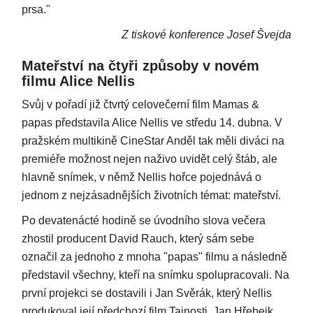
prsa."
Z tiskové konference Josef Švejda
Mateřství na čtyři způsoby v novém
filmu Alice Nellis
Svůj v pořadí již čtvrtý celovečerní film Mamas &
papas představila Alice Nellis ve středu 14. dubna. V
pražském multikině CineStar Anděl tak měli diváci na
premiéře možnost nejen naživo uvidět celý štáb, ale
hlavně snímek, v němž Nellis hořce pojednává o
jednom z nejzásadnějších životních témat: mateřství.
Po devatenácté hodině se úvodního slova večera
zhostil producent David Rauch, který sám sebe
označil za jednoho z mnoha "papas" filmu a následně
představil všechny, kteří na snímku spolupracovali. Na
první projekci se dostavili i Jan Svěrák, který Nellis
produkoval její předchozí film Tajnosti, Jan Hřebejk,