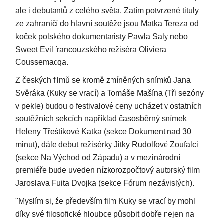
ale i debutantů z celého světa. Zatím potvrzené tituly
ze zahraničí do hlavní soutěže jsou Matka Tereza od
koček polského dokumentaristy Pawla Saly nebo
Sweet Evil francouzského režiséra Oliviera
Coussemacqa.
Z českých filmů se kromě zmíněných snímků Jana
Svěráka (Kuky se vrací) a Tomáše Mašína (Tři sezóny
v pekle) budou o festivalové ceny ucházet v ostatních
soutěžních sekcích například časosběrný snímek
Heleny Třeštíkové Katka (sekce Dokument nad 30
minut), dále debut režisérky Jitky Rudolfové Zoufalci
(sekce Na Východ od Západu) a v mezinárodní
premiéře bude uveden nízkorozpočtový autorský film
Jaroslava Fuita Dvojka (sekce Fórum nezávislých).
"Myslím si, že především film Kuky se vrací by mohl
díky své filosofické hloubce působit dobře nejen na