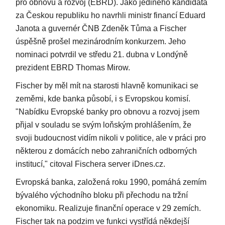
pro obnovu a rozvoj (EBRD). Jako jediného kandidáta
za Českou republiku ho navrhli ministr financí Eduard
Janota a guvernér ČNB Zdeněk Tůma a Fischer
úspěšně prošel mezinárodním konkurzem. Jeho
nominaci potvrdil ve středu 21. dubna v Londýně
prezident EBRD Thomas Mirow.
Fischer by měl mít na starosti hlavně komunikaci se
zeměmi, kde banka působí, i s Evropskou komisí.
"Nabídku Evropské banky pro obnovu a rozvoj jsem
přijal v souladu se svým loňským prohlášením, že
svoji budoucnost vidím nikoli v politice, ale v práci pro
některou z domácích nebo zahraničních odborných
institucí," citoval Fischera server iDnes.cz.
Evropská banka, založená roku 1990, pomáhá zemím
bývalého východního bloku při přechodu na tržní
ekonomiku. Realizuje finanční operace v 29 zemích.
Fischer tak na podzim ve funkci vystřídá někdejší