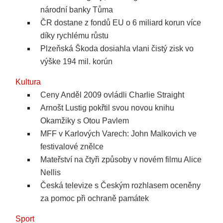
národní banky Tůma
ČR dostane z fondů EU o 6 miliard korun více
díky rychlému růstu
Plzeňská Škoda dosiahla vlani čistý zisk vo
výške 194 mil. korún
Kultura
Ceny Anděl 2009 ovládli Charlie Straight
Arnošt Lustig pokřtil svou novou knihu
Okamžiky s Otou Pavlem
MFF v Karlových Varech: John Malkovich ve
festivalové znělce
Mateřství na čtyři způsoby v novém filmu Alice
Nellis
Česká televize s Českým rozhlasem oceněny
za pomoc při ochraně památek
Sport