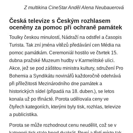
Z multikina CineStar Anděl Alena Neubauerová
Česká televize s Českým rozhlasem
oceněny za pomoc při ochraně památek
Toulky českou minulostí, Nádraží na odstřel a časopis
Turista. Tak zní jména vítězů předávání cen Média na
pomoc památkám. Ceremoniál hostilo ve čtvrtek 15.
dubna pražské Muzeum hudby v Karmelitské ulici.
Akce, jež se pod záštitou ministra kultury, sdružení Pro
Bohemia a Syndikátu novinářů každoročně odehrává
při příležitosti Mezinárodního dne památek a
historických sídel (připadá na 18. duben.), se letos
konala už po třinácté. Porota udělovala ceny ve
čtyřech kategoriích, kterými byly tisk, rozhlas, televize
a publicistika.
Porota se může rozhodnout cenu neudělit, což se v
kategorii tisk stalo hned dvakrát. První a třetí místo tak