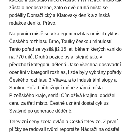
zůstalo neobsazeno, zato o dvě druhá místa se
podělily Domažlický a Klatovský deník a zlínská
redakce deníku Právo.
Na prvním místě se v kategorii rozhlas umístil cyklus
Českého rozhlasu Brno, Toulky českou minulostí.
Tento pořad se vysílá již 15 let, během kterých vzniklo
na 770 dílů. Druhá pozice byla, stejně jako v
předchozí kategorii, dělená. Jako všechna dosavadní
ocenění v kategorii rozhlas, i zde byly vybrány pořady
Českého rozhlasu 3 Vltava, a to Industriální stopy a
Santini. Pořad přibližující méně známá místa
Plzeňského kraje, seriál Čím ožívá krajina, obdržel
cenu za třetí místo. Čestné uznání dostal cyklus
Svatyně po generace děděné.
Televizní ceny zcela ovládla Česká televize. Z první
příčky se radovali tvůrci reportáže Nádraží na odstřel