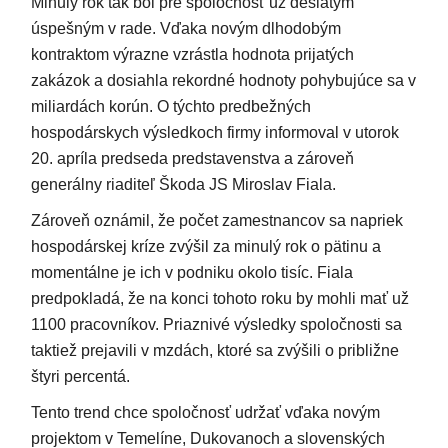
Minulý rok tak bol pre spoločnosť už desiatym
úspešným v rade. Vďaka novým dlhodobým
kontraktom výrazne vzrástla hodnota prijatých
zakázok a dosiahla rekordné hodnoty pohybujúce sa v
miliardách korún. O týchto predbežných
hospodárskych výsledkoch firmy informoval v utorok
20. apríla predseda predstavenstva a zároveň
generálny riaditeľ Škoda JS Miroslav Fiala.
Zároveň oznámil, že počet zamestnancov sa napriek
hospodárskej kríze zvýšil za minulý rok o pätinu a
momentálne je ich v podniku okolo tisíc. Fiala
predpokladá, že na konci tohoto roku by mohli mať už
1100 pracovníkov. Priaznivé výsledky spoločnosti sa
taktiež prejavili v mzdách, ktoré sa zvýšili o približne
štyri percentá.
Tento trend chce spoločnosť udržať vďaka novým
projektom v Temelíne, Dukovanoch a slovenských