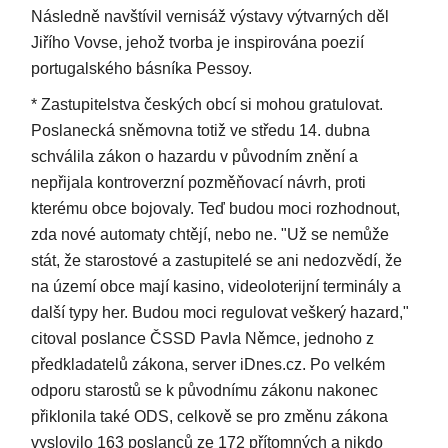
Následně navštívil vernisáž výstavy výtvarných děl
Jiřího Vovse, jehož tvorba je inspirována poezií
portugalského básníka Pessoy.
* Zastupitelstva českých obcí si mohou gratulovat.
Poslanecká sněmovna totiž ve středu 14. dubna
schválila zákon o hazardu v původním znění a
nepřijala kontroverzní pozměňovací návrh, proti
kterému obce bojovaly. Teď budou moci rozhodnout,
zda nové automaty chtějí, nebo ne. "Už se nemůže
stát, že starostové a zastupitelé se ani nedozvědí, že
na území obce mají kasino, videoloterijní terminály a
další typy her. Budou moci regulovat veškerý hazard,"
citoval poslance ČSSD Pavla Němce, jednoho z
předkladatelů zákona, server iDnes.cz. Po velkém
odporu starostů se k původnímu zákonu nakonec
přiklonila také ODS, celkově se pro změnu zákona
vyslovilo 163 poslanců ze 172 přítomných a nikdo