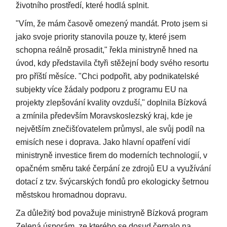
životního prostředí, které hodlá splnit.
"Vím, že mám časově omezený mandát. Proto jsem si
jako svoje priority stanovila pouze ty, které jsem
schopna reálně prosadit," řekla ministryně hned na
úvod, kdy představila čtyři stěžejní body svého resortu
pro příští měsíce. "Chci podpořit, aby podnikatelské
subjekty více žádaly podporu z programu EU na
projekty zlepšování kvality ovzduší," doplnila Bízková
a zmínila především Moravskoslezský kraj, kde je
největším znečišťovatelem průmysl, ale svůj podíl na
emisích nese i doprava. Jako hlavní opatření vidí
ministryně investice firem do moderních technologií, v
opačném směru také čerpání ze zdrojů EU a využívání
dotací z tzv. švýcarských fondů pro ekologicky šetrnou
městskou hromadnou dopravu.
Za důležitý bod považuje ministryně Bízková program
Zelená úsporám, ze kterého se dosud čerpalo na