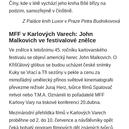
Číny, kde v létě vychází jeho kniha Bílé břízy na
podzim, samozřejmě v čínštině.
Z Paláce knih Luxor v Praze Petra Budnikovová
MFF v Karlových Varech: John
Malkovich ve festivalové znělce
Ve znělce k letošnímu 45. ročníku karlovarského
festivalu se objeví americký herec John Malkovich. O
Křišťálový glóbus se budou ucházet české snímky
Kuky se Vrací a Tři sezóny v pekle a cenu za
mimořádný umělecký přínos světové kinematografii
převezme režisér Juraj Herz, tvůrce filmů Spalovač
mrtvol nebo T.M.A. Oznámili to pořadatelé MFF
Karlovy Vary na tiskové konferenci 20.dubna.
Mezinárodní přehlídka filmů v Karlových Varech
proběhne od 2. do 10. července a návštěvníky opět
čeká bohatý program filmových děl známých tvůrců,