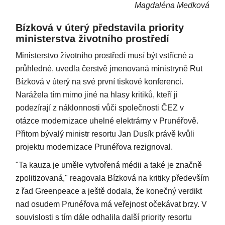
Magdaléna Medková
Bízková v úterý představila priority
ministerstva životního prostředí
Ministerstvo životního prostředí musí být vstřícné a
průhledné, uvedla čerstvě jmenovaná ministryně Rut
Bízková v úterý na své první tiskové konferenci.
Narážela tím mimo jiné na hlasy kritiků, kteří ji
podezírají z náklonnosti vůči společnosti ČEZ v
otázce modernizace uhelné elektrárny v Prunéřově.
Přitom bývalý ministr resortu Jan Dusík právě kvůli
projektu modernizace Prunéřova rezignoval.
"Ta kauza je uměle vytvořená médii a také je značně
zpolitizovaná," reagovala Bízková na kritiky především
z řad Greenpeace a ještě dodala, že konečný verdikt
nad osudem Prunéřova má veřejnost očekávat brzy. V
souvislosti s tím dále odhalila další priority resortu