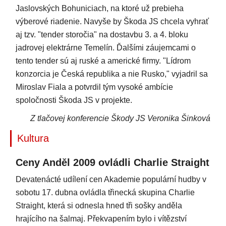
Jaslovských Bohuniciach, na ktoré už prebieha
výberové riadenie. Navyše by Škoda JS chcela vyhrať
aj tzv. "tender storočia" na dostavbu 3. a 4. bloku
jadrovej elektrárne Temelín. Ďalšími záujemcami o
tento tender sú aj ruské a americké firmy. "Lídrom
konzorcia je Česká republika a nie Rusko," vyjadril sa
Miroslav Fiala a potvrdil tým vysoké ambície
spoločnosti Škoda JS v projekte.
Z tlačovej konferencie Škody JS Veronika Šinková
Kultura
Ceny Anděl 2009 ovládli Charlie Straight
Devatenácté udílení cen Akademie populární hudby v
sobotu 17. dubna ovládla třinecká skupina Charlie
Straight, která si odnesla hned tři sošky anděla
hrajícího na šalmaj. Překvapením bylo i vítězství