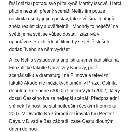
řeší otázku potratu své přítelkyně Marthy Issové. Herci
přitom neznali přesný scénář, Nellis jim pouze
nastínila osudy jejich postav, takže většina dialogů
zněla realisticky a uvěřitelně. "Mnohdy to nejtěžší na
světě je na svět se vůbec dostat," zaznívá v
upoutávce. Po zhlédnutí filmu by se ještě slušelo
dodat: "Nebo na něm vydržet."
Alice Nellis vystudovala anglistiku-amerikanistiku na
Filozofické fakultě Univerzity Karlovy, poté
scenáristiku a dramaturgii na Filmové a televizní
fakultě Akademie múzických umění v Praze. Oslnila
debutem Ene bene (2000) i filmem Výlet (2002), který
dostal Českého lva za nejlepší scénář. Předposlední
snímek Tajnosti se stal nejlepším českým filem roku
2007. V Divadle Na zábradlí režírovala hru Perfect
Days, v Divadle Bez zábradlí zase Cestu dlouhým
dnem do noci.