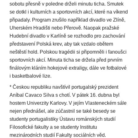
sobotu přesně v poledne drželi minutu ticha. Smutek
se dotkl i kulturních a sportovních akcí, které na víkend
připadaly. Program zrušilo například divadlo ve Zlíně,
Uherském Hradišti nebo Přerově. Naopak pražské
Hudební divadlo v Karlíně se rozhodlo pro zachování
představení Polská krev, aby tak vzdalo obětem
neštěstí hold. Polskou tragédii si připomněli i fanoušci
sportovních akcí. Minuta ticha se držela před prvním
finálovým kláním hokejové extraligy, dále ve fotbalové
i basketbalové lize.
* Českou republiku navštívil portugalský prezident
Aníbal Cavaco Silva s chotí. V pátek 16. dubna byl
hostem Univerzity Karlovy. V jejím Vlasteneckém sále
nejen přednášel, ale zúčastnil se také besedy se
studenty portugalistiky Ústavu románských studií
Filosofické fakulty a se studenty Institutu
mezinárodních studií Fakulty sociálních věd.