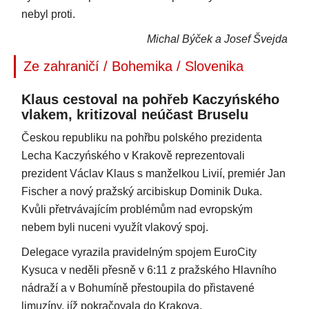
nebyl proti.
Michal Býček a Josef Švejda
Ze zahraničí / Bohemika / Slovenika
Klaus cestoval na pohřeb Kaczyńského
vlakem, kritizoval neúčast Bruselu
Českou republiku na pohřbu polského prezidenta
Lecha Kaczyńského v Krakově reprezentovali
prezident Václav Klaus s manželkou Livií, premiér Jan
Fischer a nový pražský arcibiskup Dominik Duka.
Kvůli přetrvávajícím problémům nad evropským
nebem byli nuceni využít vlakový spoj.
Delegace vyrazila pravidelným spojem EuroCity
Kysuca v neděli přesně v 6:11 z pražského Hlavního
nádraží a v Bohumíně přestoupila do přistavené
limuzíny, jíž pokračovala do Krakova.