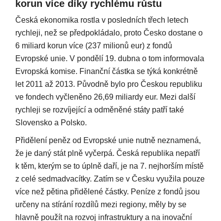
korun více díky rychlému růstu
Česká ekonomika rostla v posledních třech letech
rychleji, než se předpokládalo, proto Česko dostane o
6 miliard korun více (237 milionů eur) z fondů
Evropské unie. V pondělí 19. dubna o tom informovala
Evropská komise. Finanční částka se týká konkrétně
let 2011 až 2013. Původně bylo pro Českou republiku
ve fondech vyčleněno 26,69 miliardy eur. Mezi další
rychleji se rozvíjející a odměněné státy patří také
Slovensko a Polsko.
Přidělení peněz od Evropské unie nutně neznamená,
že je daný stát plně vyčerpá. Česká republika nepatří
k těm, kterým se to úplně daří, je na 7. nejhorším místě
z celé sedmadvacítky. Zatím se v Česku využila pouze
více než pětina přidělené částky. Peníze z fondů jsou
určeny na stírání rozdílů mezi regiony, měly by se
hlavně použít na rozvoj infrastruktury a na inovační