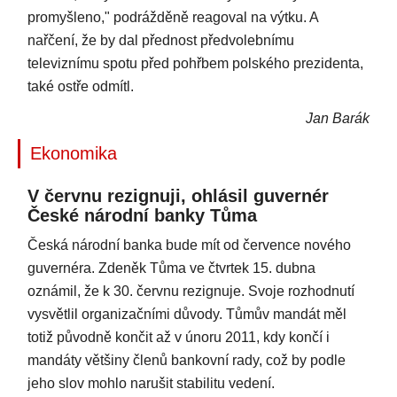
promyšleno," podrážděně reagoval na výtku. A
nařčení, že by dal přednost předvolebnímu
televiznímu spotu před pohřbem polského prezidenta,
také ostře odmítl.
Jan Barák
Ekonomika
V červnu rezignuji, ohlásil guvernér
České národní banky Tůma
Česká národní banka bude mít od července nového
guvernéra. Zdeněk Tůma ve čtvrtek 15. dubna
oznámil, že k 30. červnu rezignuje. Svoje rozhodnutí
vysvětlil organizačními důvody. Tůmův mandát měl
totiž původně končit až v únoru 2011, kdy končí i
mandáty většiny členů bankovní rady, což by podle
jeho slov mohlo narušit stabilitu vedení.