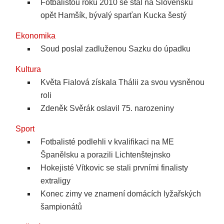
Fotbalistou roku 2010 se stal na Slovensku
opět Hamšík, bývalý sparťan Kucka šestý
Ekonomika
Soud poslal zadluženou Sazku do úpadku
Kultura
Květa Fialová získala Thálii za svou vysněnou
roli
Zdeněk Svěrák oslavil 75. narozeniny
Sport
Fotbalisté podlehli v kvalifikaci na ME
Španělsku a porazili Lichtenštejnsko
Hokejisté Vítkovic se stali prvními finalisty
extraligy
Konec zimy ve znamení domácích lyžařských
šampionátů