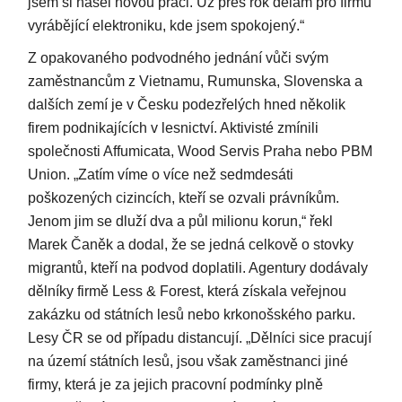
jsem si našel novou práci. Už přes rok dělám pro firmu
vyrábějící elektroniku, kde jsem spokojený.“
Z opakovaného podvodného jednání vůči svým
zaměstnancům z Vietnamu, Rumunska, Slovenska a
dalších zemí je v Česku podezřelých hned několik
firem podnikajících v lesnictví. Aktivisté zmínili
společnosti Affumicata, Wood Servis Praha nebo PBM
Union. „Zatím víme o více než sedmdesáti
poškozených cizincích, kteří se ozvali právníkům.
Jenom jim se dluží dva a půl milionu korun,“ řekl
Marek Čaněk a dodal, že se jedná celkově o stovky
migrantů, kteří na podvod doplatili. Agentury dodávaly
dělníky firmě Less & Forest, která získala veřejnou
zakázku od státních lesů nebo krkonošského parku.
Lesy ČR se od případu distancují. „Dělníci sice pracují
na území státních lesů, jsou však zaměstnanci jiné
firmy, která je za jejich pracovní podmínky plně