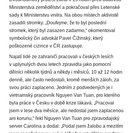
Ministerstva zemědělství a pokračoval přes Letenské
sady k Ministerstvu vnitra. Na obou místech aktivisté
zasadili stromky. „Doufejme, že to byl poslední
stromek, který byl zasazen zadarmo,“ okomentoval
symbolický čin advokát Pavel Čižinský, který
poškozené cizince v ČR zastupuje.
Najatí lidé ze zahraničí pracovali v českých lesích
v uplynulých dvou letech zpravidla jako pomocní
dělníci několik týdnů a někdy i měsíců, 10 až 12 hodin
denně, ale často nedostali, kromě menších záloh, za
svou práci zaplaceno. Jedním z podvedených je i
vietnamský pracovník Nguyen Van Tuan, pro kterého
byla práce v Česku v době krize lákavá. „Pracoval
jsem v lese dva měsíce, ale nedostal jsem zaplacenou
ani korunu,“ řekl Nguyen Van Tuan pro zpravodajský
server Carolina a dodal: „Podal jsem žalobu a mezitím