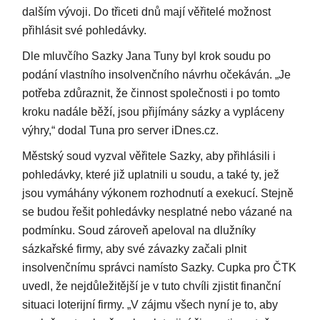
dalším vývoji. Do třiceti dnů mají věřitelé možnost
přihlásit své pohledávky.
Dle mluvčího Sazky Jana Tuny byl krok soudu po
podání vlastního insolvenčního návrhu očekáván. „Je
potřeba zdůraznit, že činnost společnosti i po tomto
kroku nadále běží, jsou přijímány sázky a vypláceny
výhry,“ dodal Tuna pro server iDnes.cz.
Městský soud vyzval věřitele Sazky, aby přihlásili i
pohledávky, které již uplatnili u soudu, a také ty, jež
jsou vymáhány výkonem rozhodnutí a exekucí. Stejně
se budou řešit pohledávky nesplatné nebo vázané na
podmínku. Soud zároveň apeloval na dlužníky
sázkařské firmy, aby své závazky začali plnit
insolvenčnímu správci namísto Sazky. Cupka pro ČTK
uvedl, že nejdůležitější je v tuto chvíli zjistit finanční
situaci loterijní firmy. „V zájmu všech nyní je to, aby