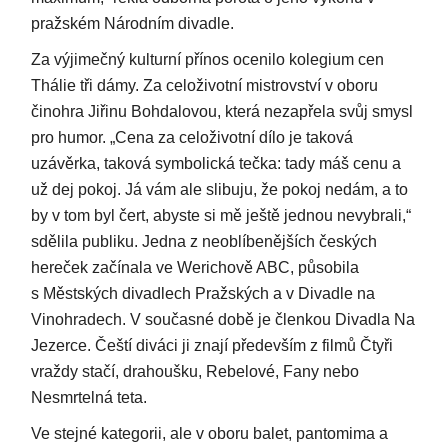
pražském Národním divadle.
Za výjimečný kulturní přínos ocenilo kolegium cen
Thálie tři dámy. Za celoživotní mistrovství v oboru
činohra Jiřinu Bohdalovou, která nezapřela svůj smysl
pro humor. „Cena za celoživotní dílo je taková
uzávěrka, taková symbolická tečka: tady máš cenu a
už dej pokoj. Já vám ale slibuju, že pokoj nedám, a to
by v tom byl čert, abyste si mě ještě jednou nevybrali,“
sdělila publiku. Jedna z neoblíbenějších českých
hereček začínala ve Werichově ABC, působila
s Městských divadlech Pražských a v Divadle na
Vinohradech. V současné době je členkou Divadla Na
Jezerce. Čeští diváci ji znají především z filmů Čtyři
vraždy stačí, drahoušku, Rebelové, Fany nebo
Nesmrtelná teta.
Ve stejné kategorii, ale v oboru balet, pantomima a