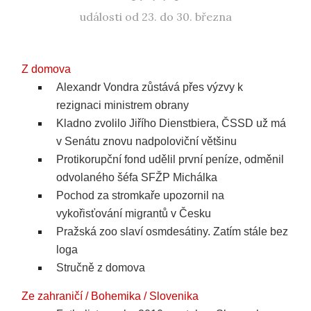
události od 23. do 30. března
Z domova
Alexandr Vondra zůstává přes výzvy k
rezignaci ministrem obrany
Kladno zvolilo Jiřího Dienstbiera, ČSSD už má
v Senátu znovu nadpoloviční většinu
Protikorupční fond udělil první peníze, odměnil
odvolaného šéfa SFŽP Michálka
Pochod za stromkaře upozornil na
vykořisťování migrantů v Česku
Pražská zoo slaví osmdesátiny. Zatím stále bez
loga
Stručně z domova
Ze zahraničí / Bohemika / Slovenika