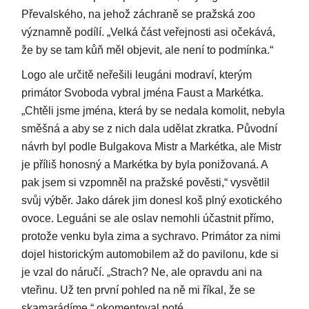
Převalského, na jehož záchraně se pražská zoo
významně podílí. „Velká část veřejnosti asi očekává,
že by se tam kůň měl objevit, ale není to podmínka.“
Logo ale určitě neřešili leugáni modraví, kterým
primátor Svoboda vybral jména Faust a Markétka.
„Chtěli jsme jména, která by se nedala komolit, nebyla
směšná a aby se z nich dala udělat zkratka. Původní
návrh byl podle Bulgakova Mistr a Markétka, ale Mistr
je příliš honosný a Markétka by byla ponižovaná. A
pak jsem si vzpomněl na pražské pověsti,“ vysvětlil
svůj výběr. Jako dárek jim donesl koš plný exotického
ovoce. Leguáni se ale oslav nemohli účastnit přímo,
protože venku byla zima a sychravo. Primátor za nimi
dojel historickým automobilem až do pavilonu, kde si
je vzal do náručí. „Strach? Ne, ale opravdu ani na
vteřinu. Už ten první pohled na ně mi říkal, že se
skamarádíme,“ okomentoval poté.