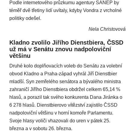
Podle internetového průzkumu agentury SANEP by
téměř dvě třetiny lidí uvítaly, kdyby Vondra z vrcholné
politiky odešel.
Nela Christovová
Kladno zvolilo Jiřího Dienstbiera, ČSSD
už má v Senátu znovu nadpoloviční
většinu
Druhé kolo doplňovacích voleb do Senátu za volební
obvod Kladno a Praha-západ vyhrál Jiří Dienstbier
mladší. Syn zemřelého senátora a bývalého ministra
zahraničí Jiřího Dienstbiera obdržel celkem 65,14 %
hlasů, a porazil tak svého konkurenta Dana Jiránka o
6 278 hlasů. Dienstbierovo vítězství zajistilo ČSSD
nadpoloviční většinu v horní komoře Parlamentu.
Svoje hlasy voliči vhazovali do uren v pátek 25.
března a v sobotu 26. března.