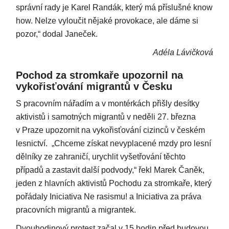
správní rady je Karel Randák, který má příslušné know
how. Nelze vyloučit nějaké provokace, ale dáme si
pozor,“ dodal Janeček.
Adéla Lávičková
Pochod za stromkaře upozornil na
vykořisťování migrantů v Česku
S pracovním nářadím a v montérkách přišly desítky
aktivistů i samotných migrantů v neděli 27. března
v Praze upozornit na vykořisťování cizinců v českém
lesnictví. „Chceme získat nevyplacené mzdy pro lesní
dělníky ze zahraničí, urychlit vyšetřování těchto
případů a zastavit další podvody,“ řekl Marek Čaněk,
jeden z hlavních aktivistů Pochodu za stromkaře, který
pořádaly Iniciativa Ne rasismu! a Iniciativa za práva
pracovních migrantů a migrantek.
Dvouhodinový protest začal v 15 hodin před budovou