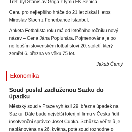
Třetí byl Stanislav Griga z týmu FK Senica.
Cenu pro nejlepšího hráče do 21 let získal i letos
Miroslav Stoch z Fenerbahce Istanbul.
Anketa Fotbalista roku má od letošního ročníku nový
název – Cena Jána Popluhára. Pojmenována je po
nejlepším slovenském fotbalistovi 20. století, který
zemřel 6. března ve věku 75 let.
Jakub Černý
Ekonomika
Soud poslal zadluženou Sazku do
úpadku
Městský soud v Praze vyhlásil 29. března úpadek na
Sazku. Dále bude největší loterijní firmu v Česku řídit
insolvenční správce Josef Cupka. Schůzka věřitelů je
naplánována na 26. května, poté soud rozhodne o