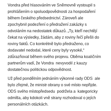
Vondra před hlasováním ve Sněmovně vystoupil s
prohlášením o spoluodpovědnosti za hospodaření
během českého předsednictví. Zároveň ale
zpochybnil podezření o předražení zakázky s
odvoláním na nedostatek důkazů. „Ty, kteří nechtějí
čekat na výsledky, žádám, aby z roviny řečí přešli do
roviny faktů. Co konkrétně bylo předraženo, co
dodavatel nedodal, které ceny byly vysoké,“
zdůrazňoval během svého projevu. Oběma koaličním
partnerům vadí, že Vondra nevyvodil z kauzy
dostatečnou politickou odpovědnost.
Už před pondělním jednáním výkonné rady ODS ale
bylo zřejmé, že ministr obrany o své místo nepřijde.
ODS svého místopředsedu podržela a kategoricky
odmítla, aby kdokoli vně strany rozhodoval o jejích
personálních otázkách.