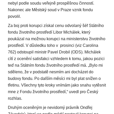
nebyl podle soudu veřejně prospěšnou činností.
Nakonec ale Městský soud v Praze vznik fondu
povolil.
Za boj proti korupci získal cenu odvolaný šéf Státního
fondu životního prostředí Libor Michálek, který
poukázal na možnou korupci na ministerstvu životního
prostředí. V důsledku toho v prosinci (viz Carolina
762) odstoupil ministr Pavel Drobil (ODS). Michálek
cítí z ocenění satisfakci vzhledem k tomu, jakou pozici
teď na Státním fondu životního prostředí má. „Bylo mi
sděleno, že v podstatě nesmím ani docházet do
budovy fondu. Po dalším měsíci mi byl plat snížen o
třetinu. Všechny tyto kroky vnímám jako snahu vytěsnit
mne z Fondu životního prostředí,“ uvedl pro Český
rozhlas.
Druhým oceněným je nevidomý právník Ondřej