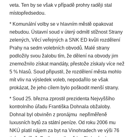
veta. Ten by se však v případě prohry raději stal
místopředsedou.
* Komunální volby se v hlavním městě opakovat
nebudou. Ústavní soud v úterý odmítl stížnost Strany
zelených, Věcí veřejných a SNK ED kvůli rozdělení
Prahy na sedm volebních obvodů. Malé strany
podložily svou žalobu tím, že dělení na obvody jim
znemožnilo získat mandáty, přestože získaly více než
5 % hlasů. Soud připustil, že rozdělení města mohlo
mít vliv na výsledek voleb, nepodařilo se však
prokázat, že jeho cílem bylo poškodit menší strany.
* Soud 25. března zprostil prezidenta Nejvyššího
kontrolního úřadu Františka Dohnala obžaloby.
Dohnal byl obviněn z pronájmu nepřiměřeně
luxusních bytů za státní peníze. Od roku 2006 mu
NKÚ platil nájem za byt na Vinohradech ve výši 76