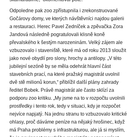
Odpoledne pak zoo zpřístupnila i zrekonstruované
Gočárovy domy, ve kterých návštěvníci najdou galerii
a restauraci. Herec Pavel Zedníček a zpěvačka Zora
Jandová následně pogratulovali klisně koně
převalského k šestým narozeninám. Velký zájem ale
vzbuzovalo i staveniště, které má od roku 2013 sloužit
jako nové obydlí pro slony, hrochy a antilopy. „V této
jubilejní sezóně by se měla odehrát hlavní část
stavebních prací, na které pražský magistrát uvolnil
dvě stě milionů korun,“ přiblížil další plány zahrady
ředitel Bobek. Právě magistrát ale často sklízí za
podporu zoo kritiku. „My jsme na to v rozpočtu uvolnili
prostředky i tento rok, tedy v situaci, kdy je rozpočet
nejvíce napjatý. Na jednu stranu to vzbuzovalo kritické
ohlasy, proč dáváme peníze na nějaký hrošinec, když
má Praha problémy s infrastrukturou, ale já si myslím,