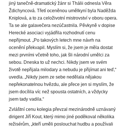
jiný tanečně-dramatický žánr si Thálii odnesla Věra
Ždichyncová. Třetí oceněnou umělkyní byla Naděžda
Kniplová, a to za celoživotní mistrovství v oboru opera.
Ta se ale galavečera nezúčastnila. Pěvkyně v dopise
Herecké asociaci vyjádřila rozhodnutí cenu
nepřijmout. „Po takových letech mne návrh na
ocenění překvapil. Myslím si, že jsem je měla dostat
mezi prvními včetně toho, jak šli národní umělci za
sebou. Dneska to už nechci. Nikdy jsem ve svém
životě nepřijala milodary a nebudu je přijímat ani teď,“
uvedla. „Nikdy jsem ze sebe nedělala nějakou
nepřekonatelnou hvězdu, ale přece jen si myslím, že
jsem docílila víc než spousta ostatních, a vždycky
jsem tady vadila.“
Zvláštní cenu kolegia převzal mezinárodně uznávaný
dirigent Jiří Kout, který mimo jiné poděkoval několika
režisérům, „kteří uměli poslouchat hudbu a používali