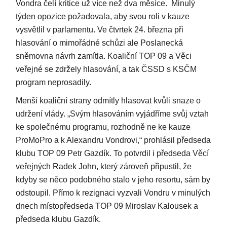
Vondra čelí kritice už více než dva měsíce. Minulý
týden opozice požadovala, aby svou roli v kauze
vysvětlil v parlamentu. Ve čtvrtek 24. března při
hlasování o mimořádné schůzi ale Poslanecká
sněmovna návrh zamítla. Koaliční TOP 09 a Věci
veřejné se zdržely hlasování, a tak ČSSD s KSČM
program neprosadily.
Menší koaliční strany odmítly hlasovat kvůli snaze o
udržení vlády. „Svým hlasováním vyjádříme svůj vztah
ke společnému programu, rozhodně ne ke kauze
ProMoPro a k Alexandru Vondrovi,“ prohlásil předseda
klubu TOP 09 Petr Gazdík. To potvrdil i předseda Věcí
veřejných Radek John, který zároveň připustil, že
kdyby se něco podobného stalo v jeho resortu, sám by
odstoupil. Přímo k rezignaci vyzvali Vondru v minulých
dnech místopředseda TOP 09 Miroslav Kalousek a
předseda klubu Gazdík.