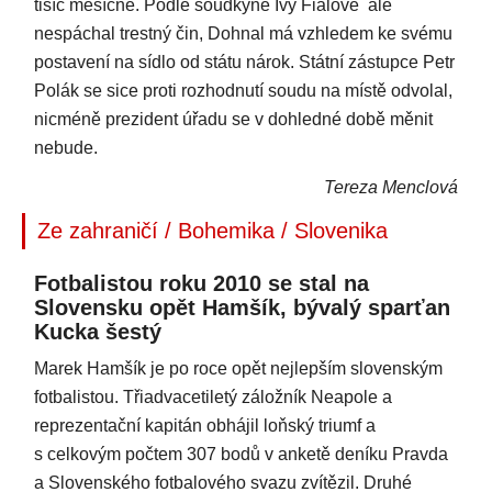
tisíc měsíčně. Podle soudkyně Ivy Fialové ale
nespáchal trestný čin, Dohnal má vzhledem ke svému
postavení na sídlo od státu nárok. Státní zástupce Petr
Polák se sice proti rozhodnutí soudu na místě odvolal,
nicméně prezident úřadu se v dohledné době měnit
nebude.
Tereza Menclová
Ze zahraničí / Bohemika / Slovenika
Fotbalistou roku 2010 se stal na
Slovensku opět Hamšík, bývalý sparťan
Kucka šestý
Marek Hamšík je po roce opět nejlepším slovenským
fotbalistou. Třiadvacetiletý záložník Neapole a
reprezentační kapitán obhájil loňský triumf a
s celkovým počtem 307 bodů v anketě deníku Pravda
a Slovenského fotbalového svazu zvítězil. Druhé