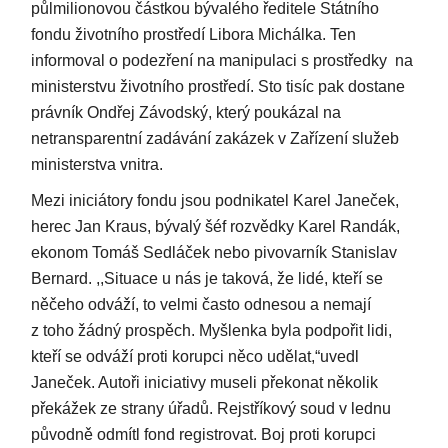
půlmilionovou částkou bývalého ředitele Státního
fondu životního prostředí Libora Michálka. Ten
informoval o podezření na manipulaci s prostředky na
ministerstvu životního prostředí. Sto tisíc pak dostane
právník Ondřej Závodský, který poukázal na
netransparentní zadávání zakázek v Zařízení služeb
ministerstva vnitra.
Mezi iniciátory fondu jsou podnikatel Karel Janeček,
herec Jan Kraus, bývalý šéf rozvědky Karel Randák,
ekonom Tomáš Sedláček nebo pivovarník Stanislav
Bernard. ,,Situace u nás je taková, že lidé, kteří se
něčeho odváží, to velmi často odnesou a nemají
z toho žádný prospěch. Myšlenka byla podpořit lidi,
kteří se odváží proti korupci něco udělat,“uvedl
Janeček. Autoři iniciativy museli překonat několik
překážek ze strany úřadů. Rejstříkový soud v lednu
původně odmítl fond registrovat. Boj proti korupci