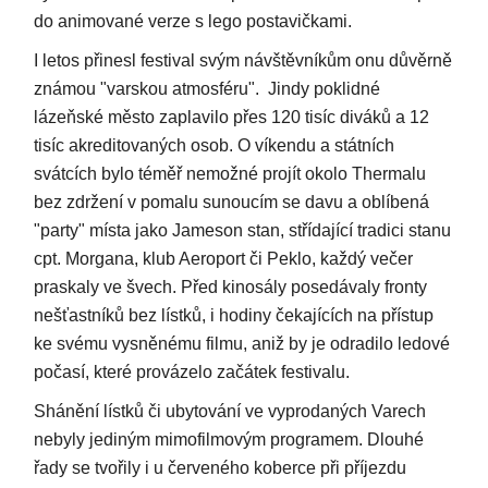
do animované verze s lego postavičkami.
I letos přinesl festival svým návštěvníkům onu důvěrně
známou "varskou atmosféru". Jindy poklidné
lázeňské město zaplavilo přes 120 tisíc diváků a 12
tisíc akreditovaných osob. O víkendu a státních
svátcích bylo téměř nemožné projít okolo Thermalu
bez zdržení v pomalu sunoucím se davu a oblíbená
"party" místa jako Jameson stan, střídající tradici stanu
cpt. Morgana, klub Aeroport či Peklo, každý večer
praskaly ve švech. Před kinosály posedávaly fronty
nešťastníků bez lístků, i hodiny čekajících na přístup
ke svému vysněnému filmu, aniž by je odradilo ledové
počasí, které provázelo začátek festivalu.
Shánění lístků či ubytování ve vyprodaných Varech
nebyly jediným mimofilmovým programem. Dlouhé
řady se tvořily i u červeného koberce při příjezdu