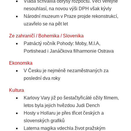
Vláda schválila obrysy rozpočtu. Věci veřejné
nesouhlasí, na novou výši DPH však kývly
Národní muzeum v Praze projde rekonstrukcí,
uzavřelo se na pět let
Ze zahraničí / Bohemika / Slovenika
Patnáctý ročník Pohody: Moby, M.I.A,
Portishead i Janáčkova filharmonie Ostrava
Ekonomika
V Česku je nejméně nezaměstnaných za
poslední dva roky
Kultura
Karlovy Vary již po šestačtyřicáté ožily filmem,
letos byla jejich hvězdou Judi Dench
Hosty v Hollaru je přes třicet českých a
slovenských grafiků
Laterna magika vdechla život pražským