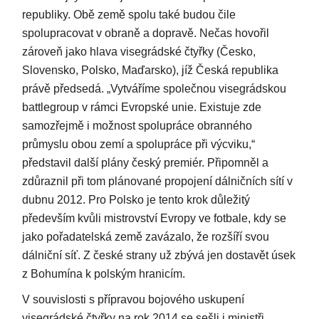
republiky. Obě země spolu také budou čile
spolupracovat v obraně a dopravě. Nečas hovořil
zároveň jako hlava visegrádské čtyřky (Česko,
Slovensko, Polsko, Maďarsko), jíž Česká republika
právě předsedá. „Vytváříme společnou visegrádskou
battlegroup v rámci Evropské unie. Existuje zde
samozřejmě i možnost spolupráce obranného
průmyslu obou zemí a spolupráce při výcviku,“
představil další plány český premiér. Připomněl a
zdůraznil při tom plánované propojení dálničních sítí v
dubnu 2012. Pro Polsko je tento krok důležitý
především kvůli mistrovství Evropy ve fotbale, kdy se
jako pořadatelská země zavázalo, že rozšíří svou
dálniční síť. Z české strany už zbývá jen dostavět úsek
z Bohumína k polským hranicím.
V souvislosti s přípravou bojového uskupení
visegrádské čtyřky na rok 2014 se sešli i ministři