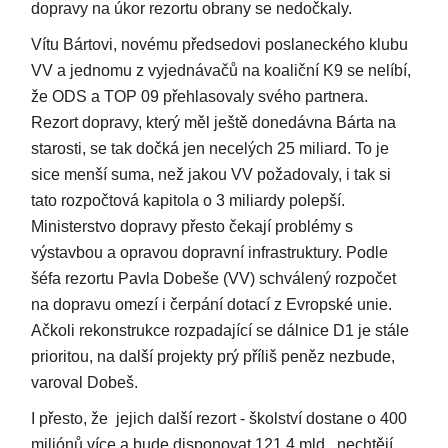
dopravy na úkor rezortu obrany se nedočkaly.
Vítu Bártovi, novému předsedovi poslaneckého klubu
VV a jednomu z vyjednávačů na koaliční K9 se nelíbí,
že ODS a TOP 09 přehlasovaly svého partnera.
Rezort dopravy, který měl ještě donedávna Bárta na
starosti, se tak dočká jen necelých 25 miliard. To je
sice menší suma, než jakou VV požadovaly, i tak si
tato rozpočtová kapitola o 3 miliardy polepší.
Ministerstvo dopravy přesto čekají problémy s
výstavbou a opravou dopravní infrastruktury. Podle
šéfa rezortu Pavla Dobeše (VV) schválený rozpočet
na dopravu omezí i čerpání dotací z Evropské unie.
Ačkoli rekonstrukce rozpadající se dálnice D1 je stále
prioritou, na další projekty prý příliš peněz nezbude,
varoval Dobeš.
I přesto, že jejich další rezort - školství dostane o 400
miliónů více a bude disponovat 121,4 mld., nechtějí