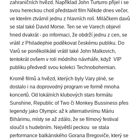
zahraničních hvězd. Například John Turturro přijel i se
svou hereckou chotí představit film Někde dnes večer,
ve kterém ztvárnil jednu z hlavních rolí. Miláčkem davů
se stal také David Morse. Ten se ve Varech objevil
hned dvakrát - po informaci, že obdrží jednu z cen, se
vrátil z Philadephie poděkovat českému publiku. Do
Varů se poněkolikáté vrátil také John Malkovich,
tentokrát ovšem v roli módního návrháře, když VIP
publiku předvedl svou kolekci Technobohemian.
Kromě filmů a hvězd, kterých byly Vary plné, se
dostalo i na doprovodný program ve formě mnoha
koncertů. Od lokálních klubových stars formátu
Sunshine, Republic of Two či Monkey Bussiness přes
legendy jako Olympic až k alternativnímu Máriu
Bihárimu, místy se až zdálo, že se filmový festival
sloučil s hudebním. Největší peckou se stala
performance balkánského Gorana Bregoviče, který se