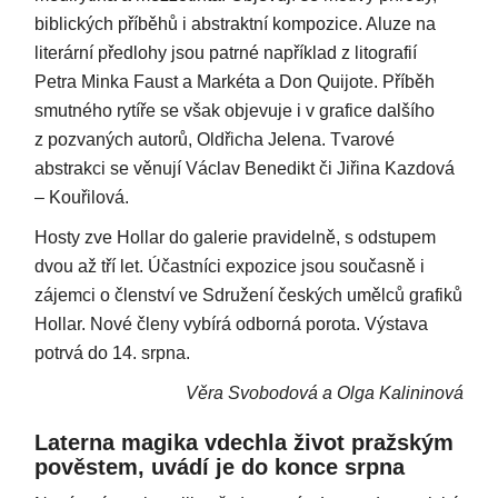
biblických příběhů i abstraktní kompozice. Aluze na
literární předlohy jsou patrné například z litografií
Petra Minka Faust a Markéta a Don Quijote. Příběh
smutného rytíře se však objevuje i v grafice dalšího
z pozvaných autorů, Oldřicha Jelena. Tvarové
abstrakci se věnují Václav Benedikt či Jiřina Kazdová
– Kouřilová.
Hosty zve Hollar do galerie pravidelně, s odstupem
dvou až tří let. Účastníci expozice jsou současně i
zájemci o členství ve Sdružení českých umělců grafiků
Hollar. Nové členy vybírá odborná porota. Výstava
potrvá do 14. srpna.
Věra Svobodová a Olga Kalininová
Laterna magika vdechla život pražským
pověstem, uvádí je do konce srpna