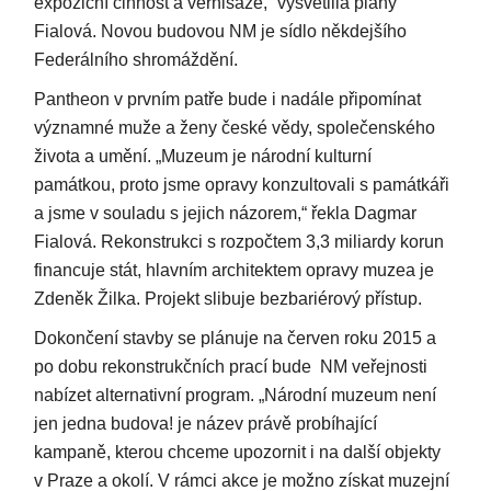
expoziční činnost a vernisáže,“ vysvětlila plány
Fialová. Novou budovou NM je sídlo někdejšího
Federálního shromáždění.
Pantheon v prvním patře bude i nadále připomínat
významné muže a ženy české vědy, společenského
života a umění. „Muzeum je národní kulturní
památkou, proto jsme opravy konzultovali s památkáři
a jsme v souladu s jejich názorem,“ řekla Dagmar
Fialová. Rekonstrukci s rozpočtem 3,3 miliardy korun
financuje stát, hlavním architektem opravy muzea je
Zdeněk Žilka. Projekt slibuje bezbariérový přístup.
Dokončení stavby se plánuje na červen roku 2015 a
po dobu rekonstrukčních prací bude NM veřejnosti
nabízet alternativní program. „Národní muzeum není
jen jedna budova! je název právě probíhající
kampaně, kterou chceme upozornit i na další objekty
v Praze a okolí. V rámci akce je možno získat muzejní