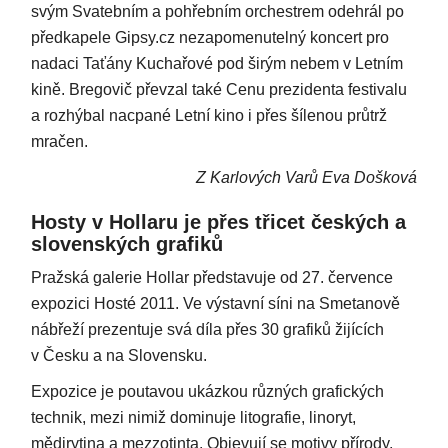
svým Svatebním a pohřebním orchestrem odehrál po
předkapele Gipsy.cz nezapomenutelný koncert pro
nadaci Taťány Kuchařové pod širým nebem v Letním
kině. Bregovič převzal také Cenu prezidenta festivalu
a rozhýbal nacpané Letní kino i přes šílenou průtrž
mračen.
Z Karlových Varů Eva Došková
Hosty v Hollaru je přes třicet českých a
slovenských grafiků
Pražská galerie Hollar představuje od 27. července
expozici Hosté 2011. Ve výstavní síni na Smetanově
nábřeží prezentuje svá díla přes 30 grafiků žijících
v Česku a na Slovensku.
Expozice je poutavou ukázkou různých grafických
technik, mezi nimiž dominuje litografie, linoryt,
mědirytina a mezzotinta. Objevují se motivy přírody,