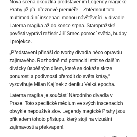
Nová scéna okouzlila představením Legendy magické
Prahy již při březnové premiéře. Zhlédnout tuto
multimediální inscenaci mohou návštěvníci v divadle
Laterna magika až do konce srpna. Staropražské
pověsti vypráví režisér Jiří Srnec pomocí světla, hudby
i projekce.
„Představení přináší do tvorby divadla něco opravdu
zajímavého. Rozhodně má potenciál stát se dalším
divácky úspěšným dílem, které se dokáže skrze
ponurosti a podivnosti přerodit do světa krásy,“
vyzdvihuje Milan Kajínek z deníku Velká epocha.
Laterna magika je součástí Národního divadla v
Praze. Toto specifické médium ve svých inscenacích
obvykle nepoužívá slov. Legendy magické Prahy jsou
příkladem tohoto přístupu, který stojí na vizuální
zajímavosti a překvapení.