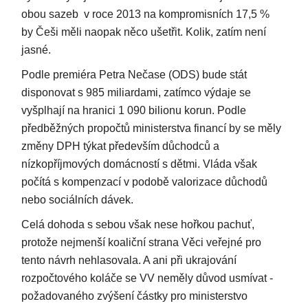
obou sazeb v roce 2013 na kompromisních 17,5 %
by Češi měli naopak něco ušetřit. Kolik, zatím není
jasné.
Podle premiéra Petra Nečase (ODS) bude stát
disponovat s 985 miliardami, zatímco výdaje se
vyšplhají na hranici 1 090 bilionu korun. Podle
předběžných propočtů ministerstva financí by se měly
změny DPH týkat především důchodců a
nízkopříjmových domácností s dětmi. Vláda však
počítá s kompenzací v podobě valorizace důchodů
nebo sociálních dávek.
Celá dohoda s sebou však nese hořkou pachuť,
protože nejmenší koaliční strana Věci veřejné pro
tento návrh nehlasovala. A ani při ukrajování
rozpočtového koláče se VV neměly důvod usmívat -
požadovaného zvýšení částky pro ministerstvo