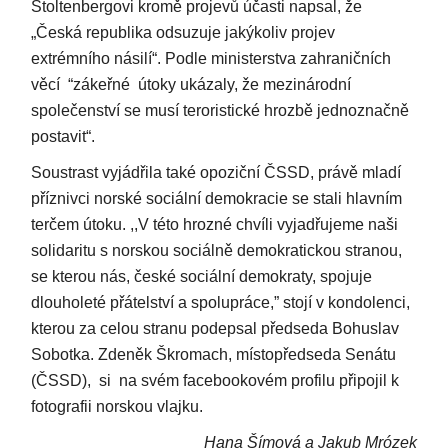
Stoltenbergovi kromě projevů účasti napsal, že
„Česká republika odsuzuje jakýkoliv projev
extrémního násilí“. Podle ministerstva zahraničních
věcí “zákeřné útoky ukázaly, že mezinárodní
společenství se musí teroristické hrozbě jednoznačně
postavit“.
Soustrast vyjádřila také opoziční ČSSD, právě mladí
příznivci norské sociální demokracie se stali hlavním
terčem útoku. ,,V této hrozné chvíli vyjadřujeme naši
solidaritu s norskou sociálně demokratickou stranou,
se kterou nás, české sociální demokraty, spojuje
dlouholeté přátelství a spolupráce,” stojí v kondolenci,
kterou za celou stranu podepsal předseda Bohuslav
Sobotka. Zdeněk Škromach, místopředseda Senátu
(ČSSD), si na svém facebookovém profilu připojil k
fotografii norskou vlajku.
Hana Šímová a Jakub Mrózek