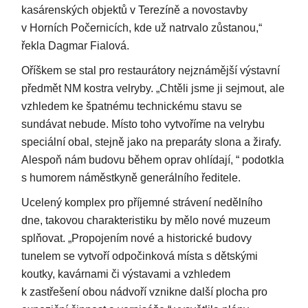
kasárenských objektů v Terezíně a novostavby
v Horních Počernicích, kde už natrvalo zůstanou,“
řekla Dagmar Fialová.
Oříškem se stal pro restaurátory nejznámější výstavní
předmět NM kostra velryby. „Chtěli jsme ji sejmout, ale
vzhledem ke špatnému technickému stavu se
sundávat nebude. Místo toho vytvoříme na velrybu
speciální obal, stejně jako na preparáty slona a žirafy.
Alespoň nám budovu během oprav ohlídají, “ podotkla
s humorem náměstkyně generálního ředitele.
Ucelený komplex pro příjemné strávení nedělního
dne, takovou charakteristiku by mělo nové muzeum
splňovat. „Propojením nové a historické budovy
tunelem se vytvoří odpočinková místa s dětskými
koutky, kavárnami či výstavami a vzhledem
k zastřešení obou nádvoří vznikne další plocha pro