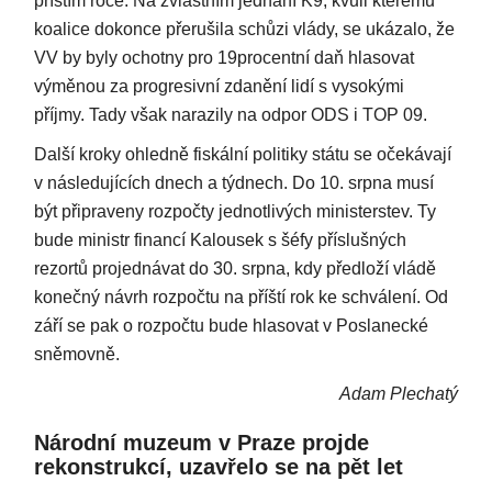
příštím roce. Na zvláštním jednání K9, kvůli kterému
koalice dokonce přerušila schůzi vlády, se ukázalo, že
VV by byly ochotny pro 19procentní daň hlasovat
výměnou za progresivní zdanění lidí s vysokými
příjmy. Tady však narazily na odpor ODS i TOP 09.
Další kroky ohledně fiskální politiky státu se očekávají
v následujících dnech a týdnech. Do 10. srpna musí
být připraveny rozpočty jednotlivých ministerstev. Ty
bude ministr financí Kalousek s šéfy příslušných
rezortů projednávat do 30. srpna, kdy předloží vládě
konečný návrh rozpočtu na příští rok ke schválení. Od
září se pak o rozpočtu bude hlasovat v Poslanecké
sněmovně.
Adam Plechatý
Národní muzeum v Praze projde
rekonstrukcí, uzavřelo se na pět let