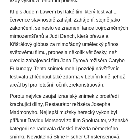
vždy vysloužil enormní potlesk.
Klip s Judem Lawem byl také tím, který festival 1.
července slavnostně zahájil. Zahájení, stejně jako
zakončení, se neslo ve znamení tance trojrozměrných
mimozemšťanů a Judi Dench, která převzala
Křišťálový glóbus za mimořádný umělecký přínos
světovému filmu, pronesla několik vět česky, než
uvedla zahajovací film Jana Eyrová režiséra Caryho
Fukunagy. Tento snímek mohli později návštěvníci
festivalu zhlédnout také zdarma v Letním kině, jehož
areál byl pro letošní ročník zrekonstruován.
Porotu nejvíce zaujal izraelský snímek z prostředí
krachující dílny, Restaurátor režiséra Josepha
Madmonyho. Nejlepší mužský herecký výkon byl
přiřknut Davidu Morseovi za film Spoluautor, v ženské
kategorii se radovala dánská hvězda německého
snímku Neviditelná Stine Fischer Christensenová,