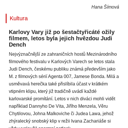
Hana Šímová
Kultura
Karlovy Vary již po šestačtyřicáté ožily
filmem, letos byla jejich hvězdou Judi
Dench
Nejvýznačnější ze zahraničních hostů Mezinárodního
filmového festivalu v Karlových Varech se letos stala
Judi Dench, českému publiku známá především jako
M. z filmových sérií Agenta 007, Jamese Bonda. Milá a
usměvavá herečka také přislíbila účast v krátkém
vtipném klipu, který již tradičně uvádí každé
karlovarské promítání. Letos v nich diváci mohli vidět
například Dannyho De Vita, Jiřího Menzela, Věru
Chytilovou, Johna Malkoviche či Judea Lawa, jehož
zhýralecký snobský klip v režii Ivana Zachariáše si