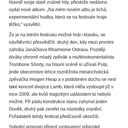
hlavně svoje staré známé hity, přestože nedávno
vydal nové album. „Na mém novém albu je tichá,
experimentální hudba, která se na festivale hraje
těžko,“ vysvětlil.
Že je na letním festivalu možné hrát i klasiku, se
návštěvníci přesvědčili druhý den, kdy mezi prvními
zahrála Janáčkova filharmonie Ostrava. Později
diváky ohromil mladý zpěvák a multiinstrumentalista
Trombone Shorty, na hlavní scéně si užívali Pulp,
jinde obecenstvo lehce rozněžnila melancholická
zpěvačka Imogen Heap a v podobném duchu se nesl
také koncert dvojice Lamb, která měla vystoupit již v
roce 2009, ale kvůli tragickým událostem to nebylo
možné. Při pádu konstrukce stanu zahynul jeden
člověk, druhý pak zemřel na následky zranění.
Pořadatelé tehdy festival předčasně ukončili.
Sobotní program přinesl vystoupení srílanské