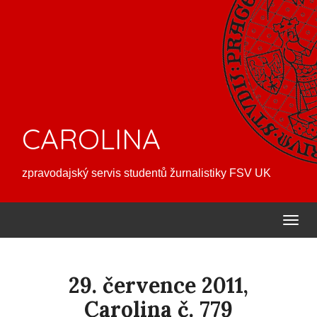
CAROLINA
zpravodajský servis studentů žurnalistiky FSV UK
29. července 2011,
Carolina č. 779