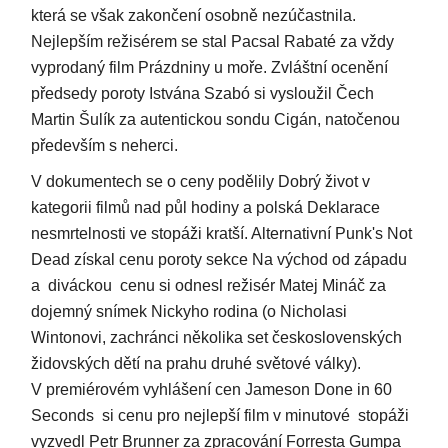
která se však zakončení osobně nezúčastnila.
Nejlepším režisérem se stal Pacsal Rabaté za vždy
vyprodaný film Prázdniny u moře. Zvláštní ocenění
předsedy poroty Istvána Szabó si vysloužil Čech
Martin Šulík za autentickou sondu Cigán, natočenou
především s neherci.
V dokumentech se o ceny podělily Dobrý život v
kategorii filmů nad půl hodiny a polská Deklarace
nesmrtelnosti ve stopáži kratší. Alternativní Punk's Not
Dead získal cenu poroty sekce Na východ od západu
a diváckou cenu si odnesl režisér Matej Mináč za
dojemný snímek Nickyho rodina (o Nicholasi
Wintonovi, zachránci několika set československých
židovských dětí na prahu druhé světové války).
V premiérovém vyhlášení cen Jameson Done in 60
Seconds si cenu pro nejlepší film v minutové stopáži
vyzvedl Petr Brunner za zpracování Forresta Gumpa