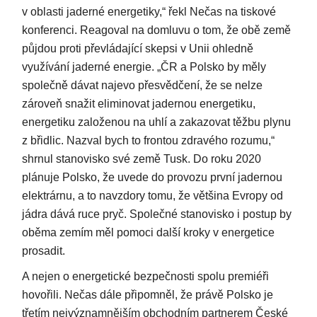
v oblasti jaderné energetiky,“ řekl Nečas na tiskové
konferenci. Reagoval na domluvu o tom, že obě země
půjdou proti převládající skepsi v Unii ohledně
využívání jaderné energie. „ČR a Polsko by měly
společně dávat najevo přesvědčení, že se nelze
zároveň snažit eliminovat jadernou energetiku,
energetiku založenou na uhlí a zakazovat těžbu plynu
z břidlic. Nazval bych to frontou zdravého rozumu,“
shrnul stanovisko své země Tusk. Do roku 2020
plánuje Polsko, že uvede do provozu první jadernou
elektrárnu, a to navzdory tomu, že většina Evropy od
jádra dává ruce pryč. Společné stanovisko i postup by
oběma zemím měl pomoci další kroky v energetice
prosadit.
A nejen o energetické bezpečnosti spolu premiéři
hovořili. Nečas dále připomněl, že právě Polsko je
třetím nejvýznamnějším obchodním partnerem České