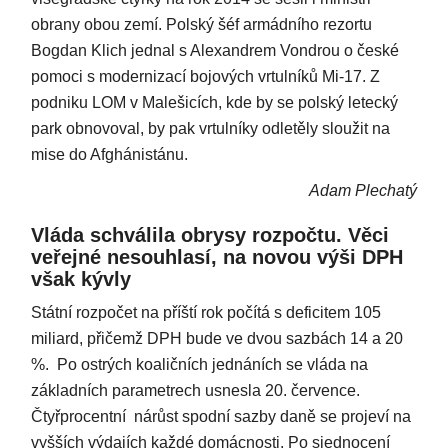
obrany obou zemí. Polský šéf armádního rezortu
Bogdan Klich jednal s Alexandrem Vondrou o české
pomoci s modernizací bojových vrtulníků Mi-17. Z
podniku LOM v Malešicích, kde by se polský letecký
park obnovoval, by pak vrtulníky odletěly sloužit na
mise do Afghánistánu.
Adam Plechatý
Vláda schválila obrysy rozpočtu. Věci
veřejné nesouhlasí, na novou výši DPH
však kývly
Státní rozpočet na příští rok počítá s deficitem 105
miliard, přičemž DPH bude ve dvou sazbách 14 a 20
%. Po ostrých koaličních jednáních se vláda na
základních parametrech usnesla 20. července.
Čtyřprocentní nárůst spodní sazby daně se projeví na
vyšších výdajích každé domácnosti. Po sjednocení