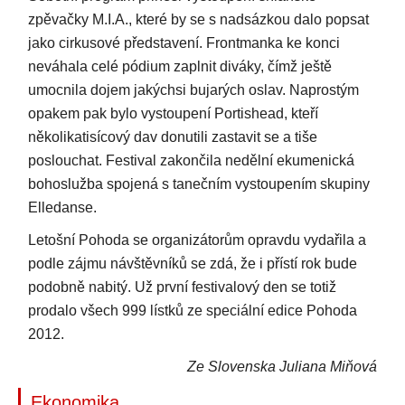
zpěvačky M.I.A., které by se s nadsázkou dalo popsat
jako cirkusové představení. Frontmanka ke konci
neváhala celé pódium zaplnit diváky, čímž ještě
umocnila dojem jakýchsi bujarých oslav. Naprostým
opakem pak bylo vystoupení Portishead, kteří
několikatisícový dav donutili zastavit se a tiše
poslouchat. Festival zakončila nedělní ekumenická
bohoslužba spojená s tanečním vystoupením skupiny
Elledanse.
Letošní Pohoda se organizátorům opravdu vydařila a
podle zájmu návštěvníků se zdá, že i přístí rok bude
podobně nabitý. Už první festivalový den se totiž
prodalo všech 999 lístků ze speciální edice Pohoda
2012.
Ze Slovenska Juliana Miňová
Ekonomika