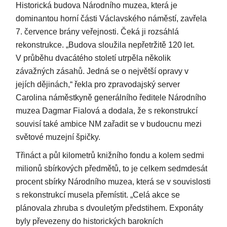
Historická budova Národního muzea, která je
dominantou horní části Václavského náměstí, zavřela
7. července brány veřejnosti. Čeká ji rozsáhlá
rekonstrukce. „Budova sloužila nepřetržitě 120 let.
V průběhu dvacátého století utrpěla několik
závažných zásahů. Jedná se o největší opravy v
jejích dějinách,“ řekla pro zpravodajský server
Carolina náměstkyně generálního ředitele Národního
muzea Dagmar Fialová a dodala, že s rekonstrukcí
souvisí také ambice NM zařadit se v budoucnu mezi
světové muzejní špičky.
Třináct a půl kilometrů knižního fondu a kolem sedmi
milionů sbírkových předmětů, to je celkem sedmdesát
procent sbírky Národního muzea, která se v souvislosti
s rekonstrukcí musela přemístit. „Celá akce se
plánovala zhruba s dvouletým předstihem. Exponáty
byly převezeny do historických barokních