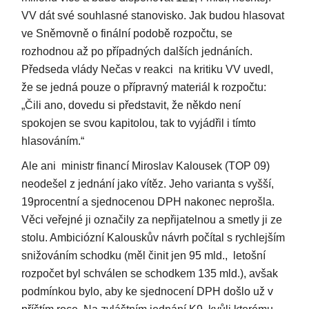
VV dát své souhlasné stanovisko. Jak budou hlasovat
ve Sněmovně o finální podobě rozpočtu, se
rozhodnou až po případných dalších jednáních.
Předseda vlády Nečas v reakci na kritiku VV uvedl,
že se jedná pouze o přípravný materiál k rozpočtu:
„Čili ano, dovedu si představit, že někdo není
spokojen se svou kapitolou, tak to vyjádřil i tímto
hlasováním.“
Ale ani ministr financí Miroslav Kalousek (TOP 09)
neodešel z jednání jako vítěz. Jeho varianta s vyšší,
19procentní a sjednocenou DPH nakonec neprošla.
Věci veřejné ji označily za nepřijatelnou a smetly ji ze
stolu. Ambiciózní Kalouskův návrh počítal s rychlejším
snižováním schodku (měl činit jen 95 mld., letošní
rozpočet byl schválen se schodkem 135 mld.), avšak
podmínkou bylo, aby ke sjednocení DPH došlo už v