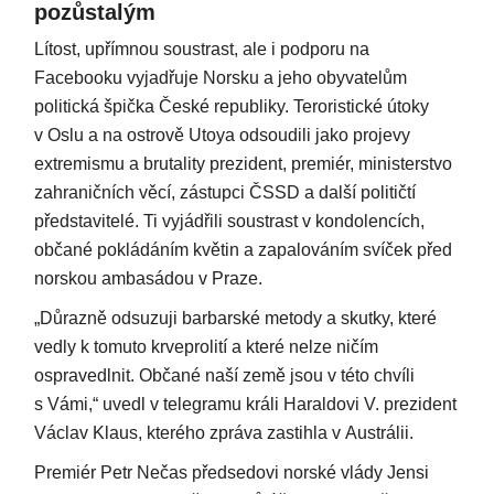
pozůstalým
Lítost, upřímnou soustrast, ale i podporu na
Facebooku vyjadřuje Norsku a jeho obyvatelům
politická špička České republiky. Teroristické útoky
v Oslu a na ostrově Utoya odsoudili jako projevy
extremismu a brutality prezident, premiér, ministerstvo
zahraničních věcí, zástupci ČSSD a další političtí
představitelé. Ti vyjádřili soustrast v kondolencích,
občané pokládáním květin a zapalováním svíček před
norskou ambasádou v Praze.
„Důrazně odsuzuji barbarské metody a skutky, které
vedly k tomuto krveprolití a které nelze ničím
ospravedlnit. Občané naší země jsou v této chvíli
s Vámi,“ uvedl v telegramu králi Haraldovi V. prezident
Václav Klaus, kterého zpráva zastihla v Austrálii.
Premiér Petr Nečas předsedovi norské vlády Jensi