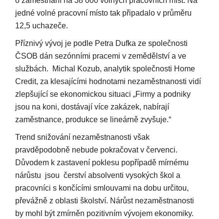
o zaměstnání na 38 000 volných pracovních míst. Na
jedné volné pracovní místo tak připadalo v průměru
12,5 uchazeče.
Příznivý vývoj je podle Petra Dufka ze společnosti
ČSOB dán sezónními pracemi v zemědělství a ve
službách. Michal Kozub, analytik společnosti Home
Credit, za klesajícími hodnotami nezaměstnanosti vidí
zlepšující se ekonomickou situaci „Firmy a podniky
jsou na koni, dostávají více zakázek, nabírají
zaměstnance, produkce se lineárně zvyšuje.“
Trend snižování nezaměstnanosti však
pravděpodobně nebude pokračovat v červenci.
Důvodem k zastavení poklesu popřípadě mírnému
nárůstu jsou čerství absolventi vysokých škol a
pracovníci s končícími smlouvami na dobu určitou,
převážně z oblasti školství. Nárůst nezaměstnanosti
by mohl být zmírněn pozitivním vývojem ekonomiky.