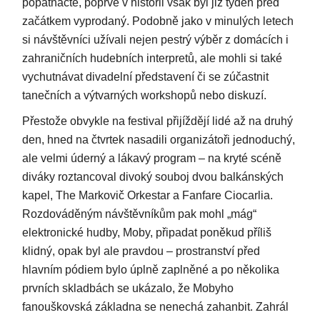
popatnácté, poprvé v historii však byl již týden před
začátkem vyprodaný. Podobně jako v minulých letech
si návštěvníci užívali nejen pestrý výběr z domácích i
zahraničních hudebních interpretů, ale mohli si také
vychutnávat divadelní představení či se zúčastnit
tanečních a výtvarných workshopů nebo diskuzí.
Přestože obvykle na festival přijíždějí lidé až na druhý
den, hned na čtvrtek nasadili organizátoři jednoduchý,
ale velmi úderný a lákavý program – na kryté scéně
diváky roztancoval divoký souboj dvou balkánských
kapel, The Markovič Orkestar a Fanfare Ciocarlia.
Rozdováděným návštěvníkům pak mohl „mág“
elektronické hudby, Moby, připadat poněkud příliš
klidný, opak byl ale pravdou – prostranství před
hlavním pódiem bylo úplně zaplněné a po několika
prvních skladbách se ukázalo, že Mobyho
fanouškovská základna se nenechá zahanbit. Zahrál