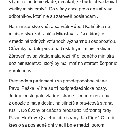
s tým, že bude vo vláde, nečakal, že bude obsadzovať
všetky ministerstvá. Do vlády chce preto dostať viac
odborníkov, ktorí nie sú zároveň poslancami.
Na ministerstvo vnútra sa vráti Róbert Kaliňák a na
ministerstvo zahraničia Miroslav Lajčák, ktorý je
v medzinárodných vzťahoch významnou osobnosťou.
Otázniky naďalej visia nad ostatnými ministerstvami.
Zároveň by sa vláda mala rozšíriť o jedného ministra
bez ministerstva, ktorý by mal mať na starosti čerpanie
eurofondov.
Predsedom parlamentu sa pravdepodobne stane
Pavol Paška. V hre sú tri podpredsednícke posty.
Jedno kreslo patrí vládnej strane. Druhé miesto by
z opozície mala dostať najsilnejšia pravicová strana
KDH. Do úvahy prichádza predseda Národnej rady
Pavol Hrušovský alebo líder strany Ján Figeľ. O tretie
kreslo sa posledné dni viedli boje medzi Igorom