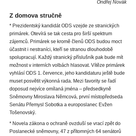
Ondřej Novák
Z domova stručně
* Prezidentský kandidát ODS vzejde ze stranických
primárek. Otevírá se tak cesta pro širší spektrum
zájemců. Primárek se kromě členů ODS budou moct
účastnit i nestraníci, kteří se stranou dlouhodobě
spolupracují. Každý stranický příslušník pak bude mít
možnost v interních volbách hlasovat. Vítěze primárek
vyhlásí ODS 1. července, jeho kandidaturu ještě bude
muset posvětit výkonná rada. Mezi favority se řadí
doposud nejvíce omílaná jména – předsedkyně
Sněmovny Miroslava Němcová, první místopředseda
Senátu Přemysl Sobotka a europoslanec Evžen
Tošenovský.
* Novela zákona o ochraně ovzduší se vrací zpět do
Poslanecké sněmovny, 47 z přítomných 64 senátorů