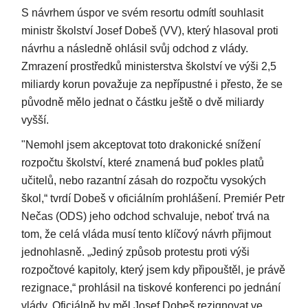
S návrhem úspor ve svém resortu odmítl souhlasit
ministr školství Josef Dobeš (VV), který hlasoval proti
návrhu a následně ohlásil svůj odchod z vlády.
Zmrazení prostředků ministerstva školství ve výši 2,5
miliardy korun považuje za nepřípustné i přesto, že se
původně mělo jednat o částku ještě o dvě miliardy
vyšší.
"Nemohl jsem akceptovat toto drakonické snížení
rozpočtu školství, které znamená buď pokles platů
učitelů, nebo razantní zásah do rozpočtu vysokých
škol,“ tvrdí Dobeš v oficiálním prohlášení. Premiér Petr
Nečas (ODS) jeho odchod schvaluje, neboť trvá na
tom, že celá vláda musí tento klíčový návrh přijmout
jednohlasně. „Jediný způsob protestu proti výši
rozpočtové kapitoly, který jsem kdy připouštěl, je právě
rezignace,“ prohlásil na tiskové konferenci po jednání
vlády. Oficiálně by měl Josef Dobeš rezignovat ve