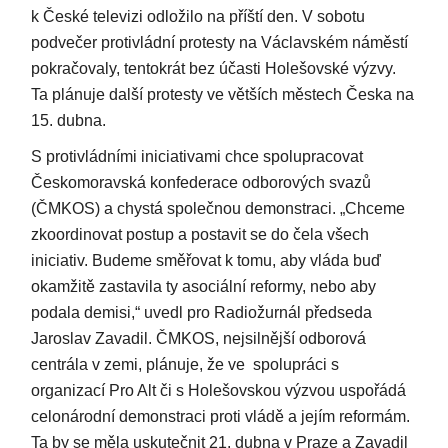
k České televizi odložilo na příští den. V sobotu
podvečer protivládní protesty na Václavském náměstí
pokračovaly, tentokrát bez účasti Holešovské výzvy.
Ta plánuje další protesty ve větších městech Česka na
15. dubna.
S protivládními iniciativami chce spolupracovat
Českomoravská konfederace odborových svazů
(ČMKOS) a chystá společnou demonstraci. „Chceme
zkoordinovat postup a postavit se do čela všech
iniciativ. Budeme směřovat k tomu, aby vláda buď
okamžitě zastavila ty asociální reformy, nebo aby
podala demisi,“ uvedl pro Radiožurnál předseda
Jaroslav Zavadil. ČMKOS, nejsilnější odborová
centrála v zemi, plánuje, že ve spolupráci s
organizací Pro Alt či s Holešovskou výzvou uspořádá
celonárodní demonstraci proti vládě a jejím reformám.
Ta by se měla uskutečnit 21. dubna v Praze a Zavadil