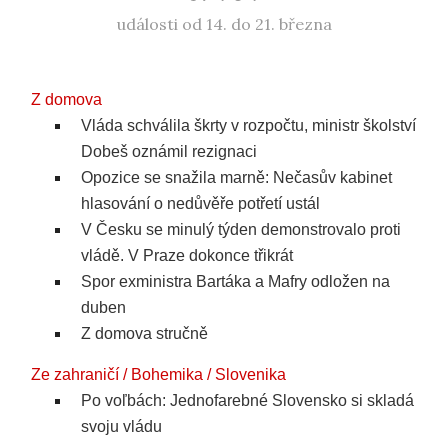
události od 14. do 21. března
Z domova
Vláda schválila škrty v rozpočtu, ministr školství
Dobeš oznámil rezignaci
Opozice se snažila marně: Nečasův kabinet
hlasování o nedůvěře potřetí ustál
V Česku se minulý týden demonstrovalo proti
vládě. V Praze dokonce třikrát
Spor exministra Bartáka a Mafry odložen na
duben
Z domova stručně
Ze zahraničí / Bohemika / Slovenika
Po voľbách: Jednofarebné Slovensko si skladá
svoju vládu