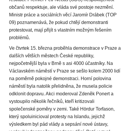
občanů respektuje, ale vláda své postoje nezmění.
Ministr práce a sociálních věcí Jaromír Drábek (TOP
09) poznamenává, že pokud chtějí demonstranti
protestovat, mají přijít s vlastním možným řešením
problémů.
Ve čtvrtek 15. března proběhla demonstrace v Praze a
dalších větších městech České republiky,
nejpočetnější byla v Brně s asi 4000 účastníky. Na
Václavském náměstí v Praze se sešlo kolem 2000 lidí
na poměrně pokojné demonstraci. Horní polovina
náměstí byla natolik přelidněna, že musela policie
odklonit dopravu. Akci moderoval Zdeněk Ponert a
vystoupilo několik řečníků, kteří kritizovali
společenské poměry v zemi. Také Hördur Torfason,
který spoluinicioval protesty na Islandu, jejichž
výsledkem byl pád vlády a sepsání nové ústavy,