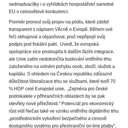
sedmadvacítky i o vyhlídkách hospodářství samotné
EU v celosvětové konkurenci.
Premiér pronesl svůj projev na pódiu, které zdobil
transparent s nápisem Věcně o Evropě. Během své
řeči obhajoval a objasňoval, proč nepřipojil svůj
podpis pod fiskální pakt. Uvedl, že evropská
spolupráce sice postoupila k dalším fázím integrace,
ale Unie zatím nedokončila budování vnitřního trhu
založeného na volném pohybu osob, zboží, služeb a
kapitálu. S ohledem na Českou republiku zdůraznil
důležitost liberalizace trhu se službami, které tvoří 70
% HDP celé Evropské unie. „Zejména pro české
podnikatele v příhraničních oblastech by se pak
otevřely nové příležitosti.“ Potenciál pro ekonomický
růst vidí Nečas také ve vzniku vnitřního digitálního trhu
„prostřednictvím vytvoření bezpečného a cenově
dostupného systému pro přeshraniční on-line platby“.