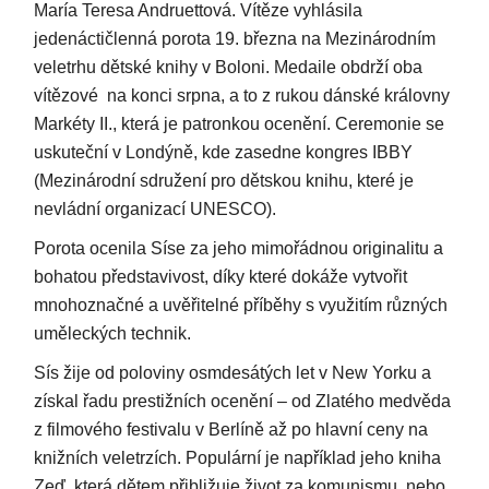
María Teresa Andruettová. Vítěze vyhlásila
jedenáctičlenná porota 19. března na Mezinárodním
veletrhu dětské knihy v Boloni. Medaile obdrží oba
vítězové na konci srpna, a to z rukou dánské královny
Markéty II., která je patronkou ocenění. Ceremonie se
uskuteční v Londýně, kde zasedne kongres IBBY
(Mezinárodní sdružení pro dětskou knihu, které je
nevládní organizací UNESCO).
Porota ocenila Síse za jeho mimořádnou originalitu a
bohatou představivost, díky které dokáže vytvořit
mnohoznačné a uvěřitelné příběhy s využitím různých
uměleckých technik.
Sís žije od poloviny osmdesátých let v New Yorku a
získal řadu prestižních ocenění – od Zlatého medvěda
z filmového festivalu v Berlíně až po hlavní ceny na
knižních veletrzích. Populární je například jeho kniha
Zeď, která dětem přibližuje život za komunismu, nebo