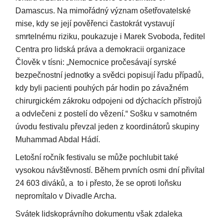
Damascus. Na mimořádný význam ošetřovatelské
mise, kdy se její pověřenci častokrát vystavují
smrtelnému riziku, poukazuje i Marek Svoboda, ředitel
Centra pro lidská práva a demokracii organizace
Člověk v tísni: „Nemocnice pročesávají syrské
bezpečnostní jednotky a svědci popisují řadu případů,
kdy byli pacienti pouhých pár hodin po závažném
chirurgickém zákroku odpojeni od dýchacích přístrojů
a odvlečeni z postelí do vězení.“ Sošku v samotném
úvodu festivalu převzal jeden z koordinátorů skupiny
Muhammad Abdal Hádí.
Letošní ročník festivalu se může pochlubit také
vysokou návštěvností. Během prvních osmi dní přivítal
24 603 diváků, a to i přesto, že se oproti loňsku
nepromítalo v Divadle Archa.
Svátek lidskoprávního dokumentu však zdaleka