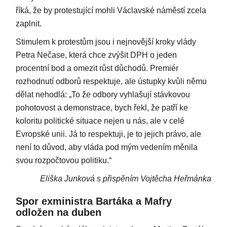
říká, že by protestující mohli Václavské náměstí zcela
zaplnit.
Stimulem k protestům jsou i nejnovější kroky vlády
Petra Nečase, která chce zvýšit DPH o jeden
procentní bod a omezit růst důchodů. Premiér
rozhodnutí odborů respektuje, ale ústupky kvůli němu
dělat nehodlá: „To že odbory vyhlašují stávkovou
pohotovost a demonstrace, bych řekl, že patří ke
koloritu politické situace nejen u nás, ale v celé
Evropské unii. Já to respektuji, je to jejich právo, ale
není to důvod, aby vláda pod mým vedením měnila
svou rozpočtovou politiku.“
Eliška Junková s přispěním Vojtěcha Heřmánka
Spor exministra Bartáka a Mafry
odložen na duben