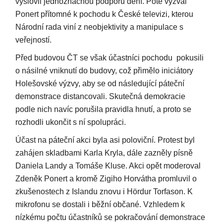
vyslovil jednoznačnou podporu dění. Poté vyzval
Ponert přítomné k pochodu k České televizi, kterou
Národní rada viní z neobjektivity a manipulace s
veřejností.
Před budovou ČT se však účastníci pochodu pokusili
o násilné vniknutí do budovy, což přimělo iniciátory
Holešovské výzvy, aby se od následující páteční
demonstrace distancovali. Skutečná demokracie
podle nich navíc porušila pravidla hnutí, a proto se
rozhodli ukončit s ní spolupráci.
Účast na páteční akci byla asi poloviční. Protest byl
zahájen skladbami Karla Kryla, dále zazněly písně
Daniela Landy a Tomáše Kluse. Akci opět moderoval
Zdeněk Ponert a kromě Zigiho Horvátha promluvil o
zkušenostech z Islandu znovu i Hördur Torfason. K
mikrofonu se dostali i běžní občané. Vzhledem k
nízkému počtu účastníků se pokračování demonstrace