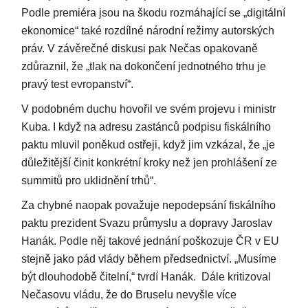
Podle premiéra jsou na škodu rozmáhající se „digitální
ekonomice“ také rozdílné národní režimy autorských
práv. V závěrečné diskusi pak Nečas opakovaně
zdůraznil, že „tlak na dokončení jednotného trhu je
pravý test evropanství“.
V podobném duchu hovořil ve svém projevu i ministr
Kuba. I když na adresu zastánců podpisu fiskálního
paktu mluvil poněkud ostřeji, když jim vzkázal, že „je
důležitější činit konkrétní kroky než jen prohlášení ze
summitů pro uklidnění trhů“.
Za chybné naopak považuje nepodepsání fiskálního
paktu prezident Svazu průmyslu a dopravy Jaroslav
Hanák. Podle něj takové jednání poškozuje ČR v EU
stejně jako pád vlády během předsednictví. „Musíme
být dlouhodobě čitelní,“ tvrdí Hanák. Dále kritizoval
Nečasovu vládu, že do Bruselu nevyšle více