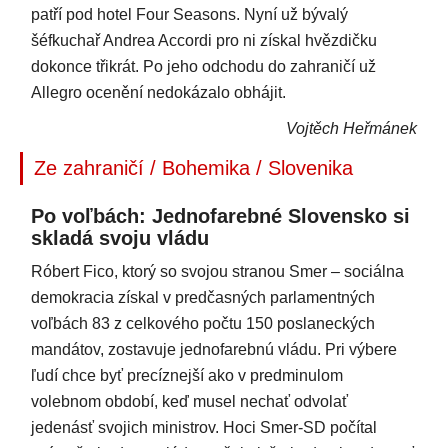
patří pod hotel Four Seasons. Nyní už bývalý
šéfkuchař Andrea Accordi pro ni získal hvězdičku
dokonce třikrát. Po jeho odchodu do zahraničí už
Allegro ocenění nedokázalo obhájit.
Vojtěch Heřmánek
Ze zahraničí / Bohemika / Slovenika
Po voľbách: Jednofarebné Slovensko si
skladá svoju vládu
Róbert Fico, ktorý so svojou stranou Smer – sociálna
demokracia získal v predčasných parlamentných
voľbách 83 z celkového počtu 150 poslaneckých
mandátov, zostavuje jednofarebnú vládu. Pri výbere
ľudí chce byť precíznejší ako v predminulom
volebnom období, keď musel nechať odvolať
jedenásť svojich ministrov. Hoci Smer-SD počítal