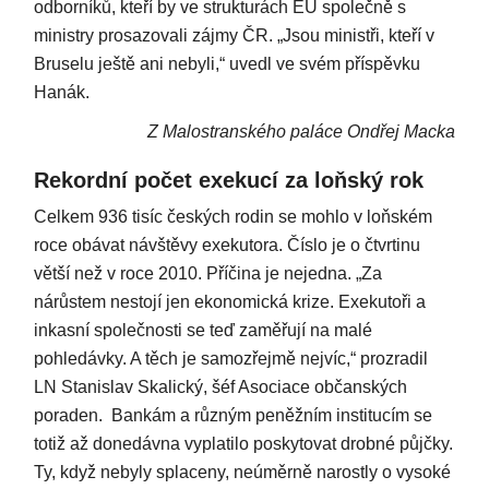
odborníků, kteří by ve strukturách EU společně s
ministry prosazovali zájmy ČR. „Jsou ministři, kteří v
Bruselu ještě ani nebyli,“ uvedl ve svém příspěvku
Hanák.
Z Malostranského paláce Ondřej Macka
Rekordní počet exekucí za loňský rok
Celkem 936 tisíc českých rodin se mohlo v loňském
roce obávat návštěvy exekutora. Číslo je o čtvrtinu
větší než v roce 2010. Příčina je nejedna. „Za
nárůstem nestojí jen ekonomická krize. Exekutoři a
inkasní společnosti se teď zaměřují na malé
pohledávky. A těch je samozřejmě nejvíc,“ prozradil
LN Stanislav Skalický, šéf Asociace občanských
poraden. Bankám a různým peněžním institucím se
totiž až donedávna vyplatilo poskytovat drobné půjčky.
Ty, když nebyly splaceny, neúměrně narostly o vysoké