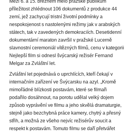
Mezi 6. a 15. březnem mělo pražské publikum
příležitost zhlédnout 106 dokumentů z produkce 44
zemí, jež zachycují tristní životní podmínky a
nespokojenost s nastolenými režimy jak v arabských
státech, tak v zavedených demokraciích. Desetidenní
dokumentární maraton završil v pražské Lucerně
slavnostní ceremoniál vítězných filmů, cenu v kategorii
Nejlepší film si odnesl švýcarský režisér Fernand
Melgar za Zvláštní let.
Zvláštní let pojednává o uprchlících, kteří čekají v
internačním zařízení ve Švýcarsku na azyl. „Kromě
mimořádné blízkosti postavám, které se filmaři
podařilo dosáhnout, na porotu udělal velký dojem
způsob vyprávění ve filmu a jeho skvělá dramaturgie,
stejně jako bezchybná práce kamery, chytrý a přesný
střih, a možná ze všeho nejvíc režisérův soucit a
respekt k postavám. Tomuto filmu se daří přetvářet