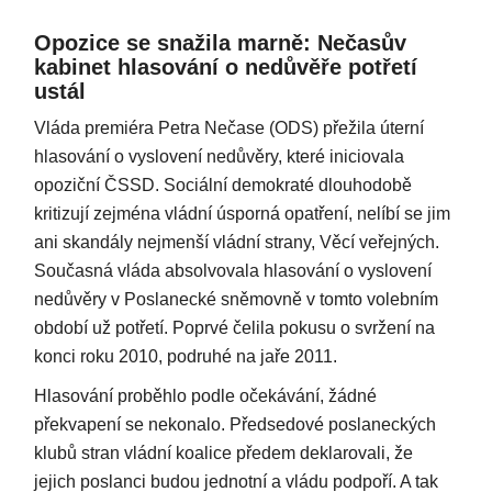
Opozice se snažila marně: Nečasův
kabinet hlasování o nedůvěře potřetí
ustál
Vláda premiéra Petra Nečase (ODS) přežila úterní
hlasování o vyslovení nedůvěry, které iniciovala
opoziční ČSSD. Sociální demokraté dlouhodobě
kritizují zejména vládní úsporná opatření, nelíbí se jim
ani skandály nejmenší vládní strany, Věcí veřejných.
Současná vláda absolvovala hlasování o vyslovení
nedůvěry v Poslanecké sněmovně v tomto volebním
období už potřetí. Poprvé čelila pokusu o svržení na
konci roku 2010, podruhé na jaře 2011.
Hlasování proběhlo podle očekávání, žádné
překvapení se nekonalo. Předsedové poslaneckých
klubů stran vládní koalice předem deklarovali, že
jejich poslanci budou jednotní a vládu podpoří. A tak