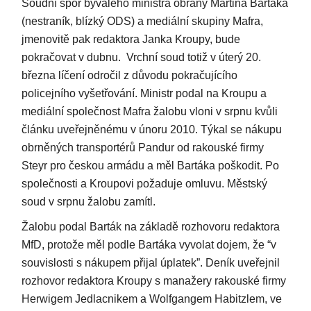
Soudní spor bývalého ministra obrany Martina Bartáka
(nestraník, blízký ODS) a mediální skupiny Mafra,
jmenovitě pak redaktora Janka Kroupy, bude
pokračovat v dubnu. Vrchní soud totiž v úterý 20.
března líčení odročil z důvodu pokračujícího
policejního vyšetřování. Ministr podal na Kroupu a
mediální společnost Mafra žalobu vloni v srpnu kvůli
článku uveřejněnému v únoru 2010. Týkal se nákupu
obrněných transportérů Pandur od rakouské firmy
Steyr pro českou armádu a měl Bartáka poškodit. Po
společnosti a Kroupovi požaduje omluvu. Městský
soud v srpnu žalobu zamítl.
Žalobu podal Barták na základě rozhovoru redaktora
MfD, protože měl podle Bartáka vyvolat dojem, že “v
souvislosti s nákupem přijal úplatek”. Deník uveřejnil
rozhovor redaktora Kroupy s manažery rakouské firmy
Herwigem Jedlacnikem a Wolfgangem Habitzlem, ve