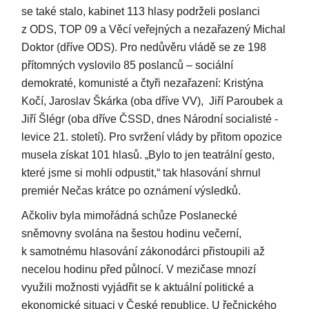
se také stalo, kabinet 113 hlasy podrželi poslanci
z ODS, TOP 09 a Věcí veřejných a nezařazený Michal
Doktor (dříve ODS). Pro nedůvěru vládě se ze 198
přítomných vyslovilo 85 poslanců – sociální
demokraté, komunisté a čtyři nezařazení: Kristýna
Kočí, Jaroslav Škárka (oba dříve VV), Jiří Paroubek a
Jiří Šlégr (oba dříve ČSSD, dnes Národní socialisté -
levice 21. století). Pro svržení vlády by přitom opozice
musela získat 101 hlasů. „Bylo to jen teatrální gesto,
které jsme si mohli odpustit,“ tak hlasování shrnul
premiér Nečas krátce po oznámení výsledků.
Ačkoliv byla mimořádná schůze Poslanecké
sněmovny svolána na šestou hodinu večerní,
k samotnému hlasování zákonodárci přistoupili až
necelou hodinu před půlnocí. V mezičase mnozí
využili možnosti vyjádřit se k aktuální politické a
ekonomické situaci v České republice. U řečnického