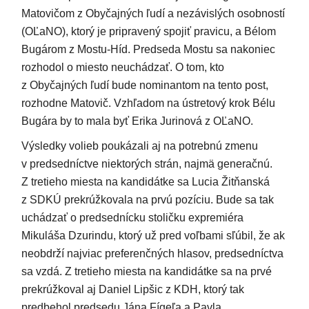
Matovičom z Obyčajných ľudí a nezávislých osobností
(OĽaNO), ktorý je pripravený spojiť pravicu, a Bélom
Bugárom z Mostu-Híd. Predseda Mostu sa nakoniec
rozhodol o miesto neuchádzať. O tom, kto
z Obyčajných ľudí bude nominantom na tento post,
rozhodne Matovič. Vzhľadom na ústretový krok Bélu
Bugára by to mala byť Erika Jurinová z OĽaNO.
Výsledky volieb poukázali aj na potrebnú zmenu
v predsedníctve niektorých strán, najmä generačnú.
Z tretieho miesta na kandidátke sa Lucia Žitňanská
z SDKÚ prekrúžkovala na prvú pozíciu. Bude sa tak
uchádzať o predsednícku stoličku expremiéra
Mikuláša Dzurindu, ktorý už pred voľbami sľúbil, že ak
neobdrží najviac preferenčných hlasov, predsedníctva
sa vzdá. Z tretieho miesta na kandidátke sa na prvé
prekrúžkoval aj Daniel Lipšic z KDH, ktorý tak
predbehol predsedu Jána Fígeľa a Pavla