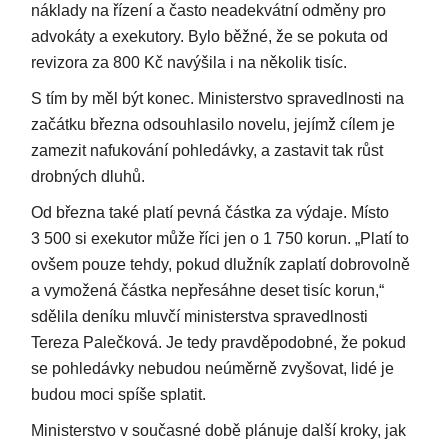
náklady na řízení a často neadekvátní odměny pro
advokáty a exekutory. Bylo běžné, že se pokuta od
revizora za 800 Kč navýšila i na několik tisíc.
S tím by měl být konec. Ministerstvo spravedlnosti na
začátku března odsouhlasilo novelu, jejímž cílem je
zamezit nafukování pohledávky, a zastavit tak růst
drobných dluhů.
Od března také platí pevná částka za výdaje. Místo
3 500 si exekutor může říci jen o 1 750 korun. „Platí to
ovšem pouze tehdy, pokud dlužník zaplatí dobrovolně
a vymožená částka nepřesáhne deset tisíc korun,“
sdělila deníku mluvčí ministerstva spravedlnosti
Tereza Palečková. Je tedy pravděpodobné, že pokud
se pohledávky nebudou neúměrně zvyšovat, lidé je
budou moci spíše splatit.
Ministerstvo v současné době plánuje další kroky, jak