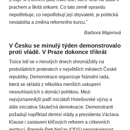
prachem a škrtá sirkami. Co tato země opravdu
nepotřebuje, co nepotřebují její obyvatelé, je politická
nestabilita a změna reformního kurzu."
Barbora Majerová
V Česku se minulý týden demonstrovalo
proti vládě. V Praze dokonce třikrát
Tisíce lidí se v minulých dnech shromáždily na
protivládních protestech v největších městech České
republiky. Demonstrace organizuje Národní rada,
která se skládá z několika menších uskupení
nesouhlasících s domácí politikou. Mezi
nejvýznamnější patří iniciátoři Holešovské výzvy a
dále iniciativa Skutečná demokracie. Demonstranti
požadují například demisi vlády a prezidenta Václava
Klause i zastavení klíčových reforem a církevních
restitucí. Premiér Petr Nečas (ODS) nespokojenost