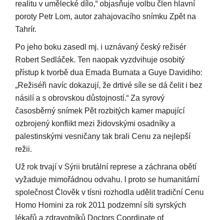
realitu v umělecké dílo,“ objasňuje volbu člen hlavní
poroty Petr Lom, autor zahajovacího snímku Zpět na
Tahrír.
Po jeho boku zasedl mj. i uznávaný český režisér
Robert Sedláček. Ten naopak vyzdvihuje osobitý
přístup k tvorbě dua Emada Burnata a Guye Davidiho:
„Režiséři navíc dokazují, že drtivé síle se dá čelit i bez
násilí a s obrovskou důstojností.“ Za syrový
časosběrný snímek Pět rozbitých kamer mapující
ozbrojený konflikt mezi židovskými osadníky a
palestinskými vesničany tak brali Cenu za nejlepší
režii.
Už rok trvají v Sýrii brutální represe a záchrana obětí
vyžaduje mimořádnou odvahu. I proto se humanitární
společnost Člověk v tísni rozhodla udělit tradiční Cenu
Homo Homini za rok 2011 podzemní síti syrských
lékařů a zdravotníků Doctors Coordinate of