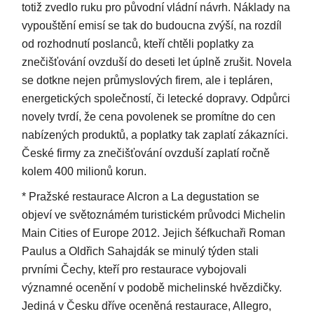
totiž zvedlo ruku pro původní vládní návrh. Náklady na
vypouštění emisí se tak do budoucna zvýší, na rozdíl
od rozhodnutí poslanců, kteří chtěli poplatky za
znečišťování ovzduší do deseti let úplně zrušit. Novela
se dotkne nejen průmyslových firem, ale i tepláren,
energetických společností, či letecké dopravy. Odpůrci
novely tvrdí, že cena povolenek se promítne do cen
nabízených produktů, a poplatky tak zaplatí zákazníci.
České firmy za znečišťování ovzduší zaplatí ročně
kolem 400 milionů korun.
* Pražské restaurace Alcron a La degustation se
objeví ve světoznámém turistickém průvodci Michelin
Main Cities of Europe 2012. Jejich šéfkuchaři Roman
Paulus a Oldřich Sahajdák se minulý týden stali
prvními Čechy, kteří pro restaurace vybojovali
významné ocenění v podobě michelinské hvězdičky.
Jediná v Česku dříve oceněná restaurace, Allegro,