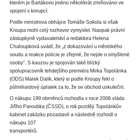
kterém je Bartákovo jméno několikrát zmiňováno ve
spojení s korupcí.
Podle ministrova obhájce Tomáše Sokola si však
Kroupa mohl celý rozhovor vymyslet. Naopak právní
zástupkyně vydavatelství a redaktora Helena
Chaloupková uvádí, že „z dokazování u městského
soudu a reakce policie je zřejmé, že nejde o smyšlené
osoby". S kauzou je spojován také blízký
spolupracovník tehdejšího premiéra Mirka Topolánka
(ODS) Marek Dalík, který si podle Kroupy řekl o
půlmiliardový úplatek za to, že se obchod uskuteční.
O nákupu 199 obrněnců rozhodla v roce 2006 vláda
Jiřího Paroubka (ČSSD), o rok později Topolánkův
kabinet zakázku pozastavil a následně rozhodl o
nákupu 107
transporté