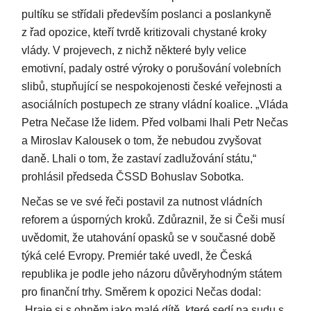
pultíku se střídali především poslanci a poslankyně
z řad opozice, kteří tvrdě kritizovali chystané kroky
vlády. V projevech, z nichž některé byly velice
emotivní, padaly ostré výroky o porušování volebních
slibů, stupňující se nespokojenosti české veřejnosti a
asociálních postupech ze strany vládní koalice. „Vláda
Petra Nečase lže lidem. Před volbami lhali Petr Nečas
a Miroslav Kalousek o tom, že nebudou zvyšovat
daně. Lhali o tom, že zastaví zadlužování státu,“
prohlásil předseda ČSSD Bohuslav Sobotka.
Nečas se ve své řeči postavil za nutnost vládních
reforem a úsporných kroků. Zdůraznil, že si Češi musí
uvědomit, že utahování opasků se v současné době
týká celé Evropy. Premiér také uvedl, že Česká
republika je podle jeho názoru důvěryhodným státem
pro finanční trhy. Směrem k opozici Nečas dodal:
„Hraje si s ohněm jako malé dítě, které sedí na sudu s