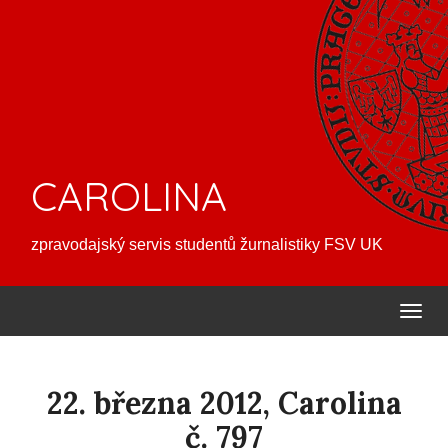
CAROLINA
zpravodajský servis studentů žurnalistiky FSV UK
22. března 2012, Carolina
č. 797