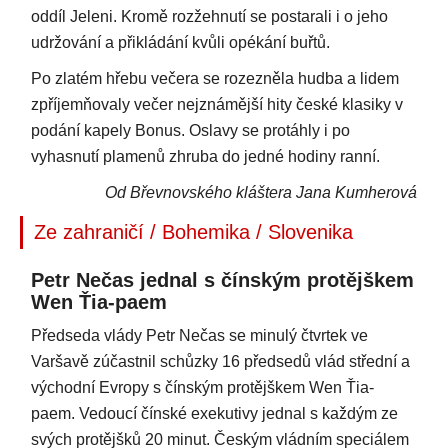
oddíl Jeleni. Kromě rozžehnutí se postarali i o jeho
udržování a přikládání kvůli opékání buřtů.
Po zlatém hřebu večera se rozezněla hudba a lidem
zpříjemňovaly večer nejznámější hity české klasiky v
podání kapely Bonus. Oslavy se protáhly i po
vyhasnutí plamenů zhruba do jedné hodiny ranní.
Od Břevnovského kláštera Jana Kumherová
Ze zahraničí / Bohemika / Slovenika
Petr Nečas jednal s čínským protějškem
Wen Ťia-paem
Předseda vlády Petr Nečas se minulý čtvrtek ve
Varšavě zúčastnil schůzky 16 předsedů vlád střední a
východní Evropy s čínským protějškem Wen Ťia-
paem. Vedoucí čínské exekutivy jednal s každým ze
svých protějšků 20 minut. Českým vládním speciálem