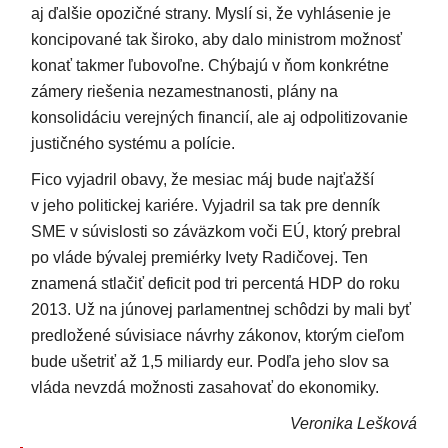
aj ďalšie opozičné strany. Myslí si, že vyhlásenie je
koncipované tak široko, aby dalo ministrom možnosť
konať takmer ľubovoľne. Chýbajú v ňom konkrétne
zámery riešenia nezamestnanosti, plány na
konsolidáciu verejných financií, ale aj odpolitizovanie
justičného systému a polície.
Fico vyjadril obavy, že mesiac máj bude najťažší
v jeho politickej kariére. Vyjadril sa tak pre denník
SME v súvislosti so záväzkom voči EÚ, ktorý prebral
po vláde bývalej premiérky Ivety Radičovej. Ten
znamená stlačiť deficit pod tri percentá HDP do roku
2013. Už na júnovej parlamentnej schôdzi by mali byť
predložené súvisiace návrhy zákonov, ktorým cieľom
bude ušetriť až 1,5 miliardy eur. Podľa jeho slov sa
vláda nevzdá možnosti zasahovať do ekonomiky.
Veronika Lešková