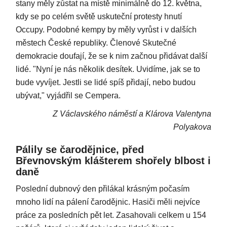
stany měly zůstat na místě minimálně do 12. května,
kdy se po celém světě uskuteční protesty hnutí
Occupy. Podobné kempy by měly vyrůst i v dalších
městech České republiky. Členové Skutečné
demokracie doufají, že se k nim začnou přidávat další
lidé. "Nyní je nás několik desítek. Uvidíme, jak se to
bude vyvíjet. Jestli se lidé spíš přidají, nebo budou
ubývat," vyjádřil se Cempera.
Z Václavského náměstí a Klárova Valentyna
Polyakova
Pálily se čarodějnice, před
Břevnovským klášterem shořely blbost i
daně
Poslední dubnový den přilákal krásným počasím
mnoho lidí na pálení čarodějnic. Hasiči měli nejvíce
práce za posledních pět let. Zasahovali celkem u 154