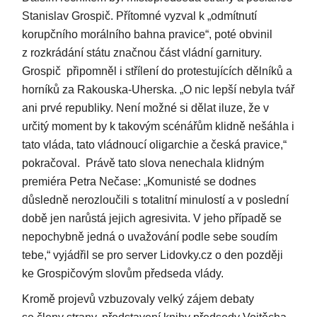
Stanislav Grospič. Přítomné vyzval k „odmítnutí
korupčního morálního bahna pravice“, poté obvinil
z rozkrádání státu značnou část vládní garnitury.
Grospič připomněl i střílení do protestujících dělníků a
horníků za Rakouska-Uherska. „O nic lepší nebyla tvář
ani prvé republiky. Není možné si dělat iluze, že v
určitý moment by k takovým scénářům klidně nešáhla i
tato vláda, tato vládnoucí oligarchie a česká pravice,“
pokračoval. Právě tato slova nenechala klidným
premiéra Petra Nečase: „Komunisté se dodnes
důsledně nerozloučili s totalitní minulostí a v poslední
době jen narůstá jejich agresivita. V jeho případě se
nepochybně jedná o uvažování podle sebe soudím
tebe,“ vyjádřil se pro server Lidovky.cz o den později
ke Grospičovým slovům předseda vlády.
Kromě projevů vzbuzovaly velký zájem debaty