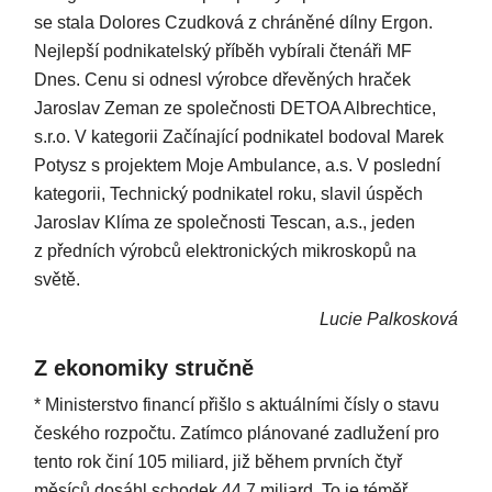
se stala Dolores Czudková z chráněné dílny Ergon.
Nejlepší podnikatelský příběh vybírali čtenáři MF
Dnes. Cenu si odnesl výrobce dřevěných hraček
Jaroslav Zeman ze společnosti DETOA Albrechtice,
s.r.o. V kategorii Začínající podnikatel bodoval Marek
Potysz s projektem Moje Ambulance, a.s. V poslední
kategorii, Technický podnikatel roku, slavil úspěch
Jaroslav Klíma ze společnosti Tescan, a.s., jeden
z předních výrobců elektronických mikroskopů na
světě.
Lucie Palkosková
Z ekonomiky stručně
* Ministerstvo financí přišlo s aktuálními čísly o stavu
českého rozpočtu. Zatímco plánované zadlužení pro
tento rok činí 105 miliard, již během prvních čtyř
měsíců dosáhl schodek 44,7 miliard. To je téměř