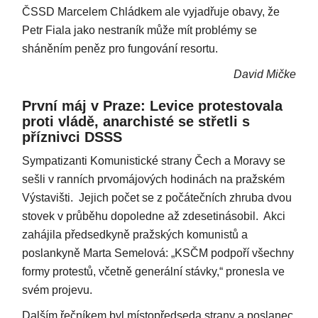
ČSSD Marcelem Chládkem ale vyjadřuje obavy, že
Petr Fiala jako nestraník může mít problémy se
sháněním peněz pro fungování resortu.
David Mičke
První máj v Praze: Levice protestovala
proti vládě, anarchisté se střetli s
příznivci DSSS
Sympatizanti Komunistické strany Čech a Moravy se
sešli v ranních prvomájových hodinách na pražském
Výstavišti. Jejich počet se z počátečních zhruba dvou
stovek v průběhu dopoledne až zdesetinásobil. Akci
zahájila předsedkyně pražských komunistů a
poslankyně Marta Semelová: „KSČM podpoří všechny
formy protestů, včetně generální stávky,“ pronesla ve
svém projevu.
Dalším řečníkem byl místopředseda strany a poslanec