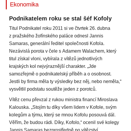
Ekonomika
Podnikatelem roku se stal šéf Kofoly
Titul Podnikatel roku 2011 si ve čtvrtek 26. dubna
z pražského žofínského paláce odnesl Jannis
Samaras, generální ředitel společnosti Kofola.
Nezávislá porota v čele s Adamem Walachem, který
titul získal vloni, vybírala z vítězů jednotlivých
krajských kol nejvýraznější charakter. „Jde
samozřejmě o podnikatelský příběh a o osobnost.
Jestli by firma měla ty výsledky bez něj, nebo neměla,“
vysvětlil podstatu soutěže jeden z porotců.
Vítěz cenu převzal z rukou ministra financí Miroslava
Kalouska. „Stojím tu díky všem lidem v Kofole, svým
kolegům a týmu, který se mnou Kofolu posouvá dál.
Věřím, že budou rádi. Díky, Kofolo,“ ocenil své kolegy
Jannis Samaras bezprostředně po vítězství.