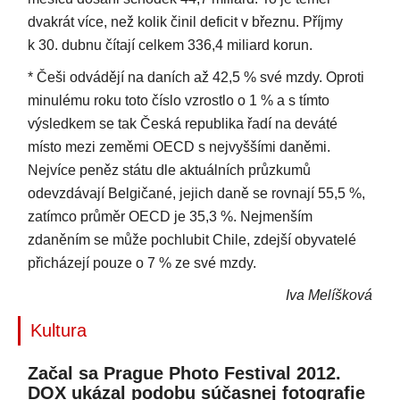
dvakrát více, než kolik činil deficit v březnu. Příjmy
k 30. dubnu čítají celkem 336,4 miliard korun.
* Češi odvádějí na daních až 42,5 % své mzdy. Oproti
minulému roku toto číslo vzrostlo o 1 % a s tímto
výsledkem se tak Česká republika řadí na deváté
místo mezi zeměmi OECD s nejvyššími daněmi.
Nejvíce peněz státu dle aktuálních průzkumů
odevzdávají Belgičané, jejich daně se rovnají 55,5 %,
zatímco průměr OECD je 35,3 %. Nejmenším
zdaněním se může pochlubit Chile, zdejší obyvatelé
přicházejí pouze o 7 % ze své mzdy.
Iva Melíšková
Kultura
Začal sa Prague Photo Festival 2012.
DOX ukázal podobu súčasnej fotografie