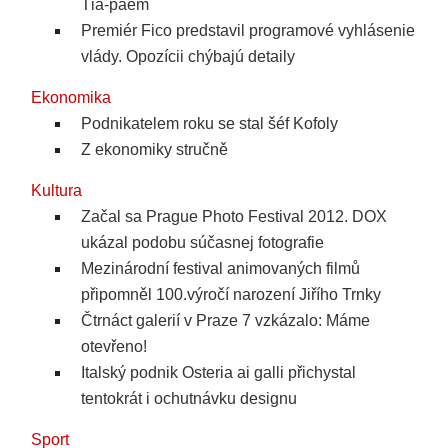
Ťia-paem
Premiér Fico predstavil programové vyhlásenie
vlády. Opozícii chýbajú detaily
Ekonomika
Podnikatelem roku se stal šéf Kofoly
Z ekonomiky stručně
Kultura
Začal sa Prague Photo Festival 2012. DOX
ukázal podobu súčasnej fotografie
Mezinárodní festival animovaných filmů
připomněl 100.výročí narození Jiřího Trnky
Čtrnáct galerií v Praze 7 vzkázalo: Máme
otevřeno!
Italský podnik Osteria ai galli přichystal
tentokrát i ochutnávku designu
Sport