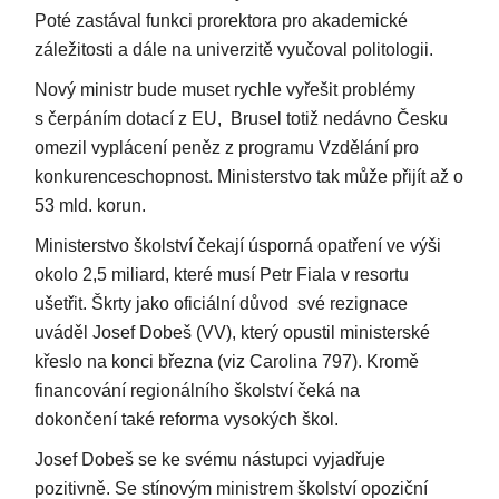
Poté zastával funkci prorektora pro akademické
záležitosti a dále na univerzitě vyučoval politologii.
Nový ministr bude muset rychle vyřešit problémy
s čerpáním dotací z EU, Brusel totiž nedávno Česku
omezil vyplácení peněz z programu Vzdělání pro
konkurenceschopnost. Ministerstvo tak může přijít až o
53 mld. korun.
Ministerstvo školství čekají úsporná opatření ve výši
okolo 2,5 miliard, které musí Petr Fiala v resortu
ušetřit. Škrty jako oficiální důvod své rezignace
uváděl Josef Dobeš (VV), který opustil ministerské
křeslo na konci března (viz Carolina 797). Kromě
financování regionálního školství čeká na
dokončení také reforma vysokých škol.
Josef Dobeš se ke svému nástupci vyjadřuje
pozitivně. Se stínovým ministrem školství opoziční