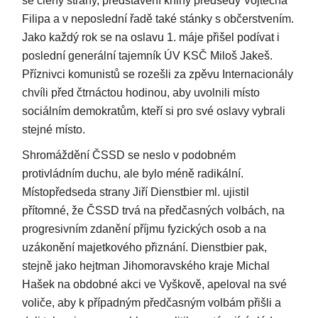
se členy strany, představení knihy předsedy Vojtěcha
Filipa a v neposlední řadě také stánky s občerstvením.
Jako každý rok se na oslavu 1. máje přišel podívat i
poslední generální tajemník ÚV KSČ Miloš Jakeš.
Příznivci komunistů se rozešli za zpěvu Internacionály
chvíli před čtrnáctou hodinou, aby uvolnili místo
sociálním demokratům, kteří si pro své oslavy vybrali
stejné místo.
Shromáždění ČSSD se neslo v podobném
protivládním duchu, ale bylo méně radikální.
Místopředseda strany Jiří Dienstbier ml. ujistil
přítomné, že ČSSD trvá na předčasných volbách, na
progresivním zdanění příjmu fyzických osob a na
uzákonění majetkového přiznání. Dienstbier pak,
stejně jako hejtman Jihomoravského kraje Michal
Hašek na obdobné akci ve Vyškově, apeloval na své
voliče, aby k případným předčasným volbám přišli a