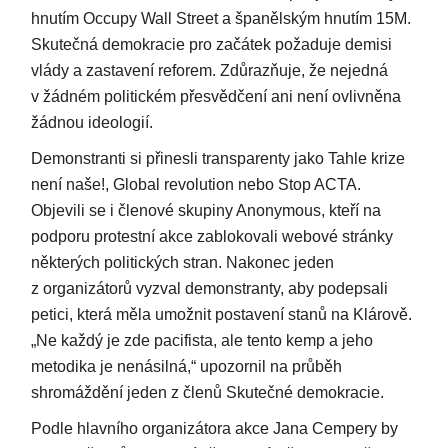
hnutím Occupy Wall Street a španělským hnutím 15M.
Skutečná demokracie pro začátek požaduje demisi
vlády a zastavení reforem. Zdůrazňuje, že nejedná
v žádném politickém přesvědčení ani není ovlivněna
žádnou ideologií.
Demonstranti si přinesli transparenty jako Tahle krize
není naše!, Global revolution nebo Stop ACTA.
Objevili se i členové skupiny Anonymous, kteří na
podporu protestní akce zablokovali webové stránky
některých politických stran. Nakonec jeden
z organizátorů vyzval demonstranty, aby podepsali
petici, která měla umožnit postavení stanů na Klárově.
„Ne každý je zde pacifista, ale tento kemp a jeho
metodika je nenásilná,“ upozornil na průběh
shromáždění jeden z členů Skutečné demokracie.
Podle hlavního organizátora akce Jana Cempery by