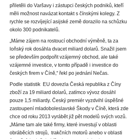
přiletěli do Varšavy i zástupci českých podniků, kteří
měli možnost navázat kontakt s čínskými kolegy. Z
rychle se rozvíjející asijské země dorazilo na schůzku
okolo 300 podnikatelů.
„Máme zájem na rostoucí obchodní výměně, ta za
loňský rok dosáhla dvacet miliard dolarů. Snažil jsem
se především podpořit vzájemný obchod, ale také
vzájemné investice, v tomto případě i investice do
českých firem v Číně,“ řekl po jednání Nečas.
Podle statistik EU dovezla Česká republika z Číny
zboží za 19 miliard dolarů, zatímco vývoz dosáhl
pouze 1,5 miliardy. Český premiér vyzdvihl úspěšné
zastoupení mladoboleslavské Škody v Číně, která zde
chce od roku 2013 vyrábět již pět modelů svých vozů.
„Máme tam ale také firmy, které investují v oblasti
obráběcích strojů, trakčních motorů anebo v oblasti