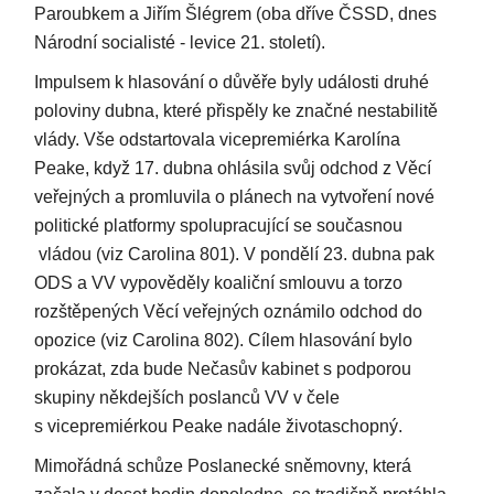
Paroubkem a Jiřím Šlégrem (oba dříve ČSSD, dnes
Národní socialisté - levice 21. století).
Impulsem k hlasování o důvěře byly události druhé
poloviny dubna, které přispěly ke značné nestabilitě
vlády. Vše odstartovala vicepremiérka Karolína
Peake, když 17. dubna ohlásila svůj odchod z Věcí
veřejných a promluvila o plánech na vytvoření nové
politické platformy spolupracující se současnou
vládou (viz Carolina 801). V pondělí 23. dubna pak
ODS a VV vypověděly koaliční smlouvu a torzo
rozštěpených Věcí veřejných oznámilo odchod do
opozice (viz Carolina 802). Cílem hlasování bylo
prokázat, zda bude Nečasův kabinet s podporou
skupiny někdejších poslanců VV v čele
s vicepremiérkou Peake nadále životaschopný.
Mimořádná schůze Poslanecké sněmovny, která