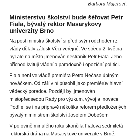
Barbora Majerová
Ministerstvu školství bude šéfovat Petr
Fiala, bývalý rektor Masarykovy
univerzity Brno
Na post ministra školství si před svým odchodem z
vlády dělaly zálusk Věci veřejné. Ve středu 2. května
byl ale na místo jmenován nestraník Petr Fiala. Jeho
příchod kvitují vládní a paradoxně i opoziční politici.
Fiala není ve vládě premiéra Petra Nečase úplným
nováčkem. Od září v ní působil jako premiérův hlavní
vědecký poradce. Později byl jmenován
místopředsedou Rady pro výzkum, vývoj a inovace.
Podílel se i na přípravě několika reforem předložených
bývalým ministrem školství Josefem Dobešem.
V polovině minulého roku skončila Fialova sedmiletá
rektorská dráha na Masarykově univerzitě v Brně.