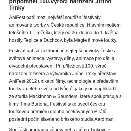
připomněl 100.výročí narození Jiřího
Trnky
AniFest patří mezi největší soutěžní festivaly
animované tvorby v České republice. Hlavním mottem
letošního 11. ročníku, který od 26. dubna do 1. května
hostily Teplice a Duchcov, byla Magie filmové loutky.
Festival nabízí každoročně nejlepší novinky české a
světové animace, výstavy, dílny, animace pro děti a
divadelní představení. Při příležitosti 100. výročí
narození režiséra a výtvarníka Jiřího Trnky představil
AniFest 2012 unikátní filmy, technologie a především
loutky z celého světa od tvůrců, jako jsou například ti
ze studia Mackinnon & Saunders, které spolupracuje s
filmy Tima Burtona. Festival také uvedl českou
loutkovou premiéru dlouho očekávaných Pirátů,
poslední počin slavného britského studia Aardman.
Součástí programu věnovaného Jiřímu Trnkovi je i