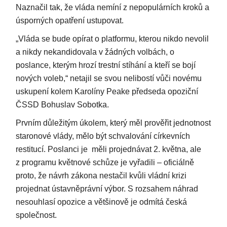
Naznačil tak, že vláda nemíní z nepopulárních kroků a
úsporných opatření ustupovat.
„Vláda se bude opírat o platformu, kterou nikdo nevolil
a nikdy nekandidovala v žádných volbách, o
poslance, kterým hrozí trestní stíhání a kteří se bojí
nových voleb,“ netajil se svou nelibostí vůči novému
uskupení kolem Karolíny Peake předseda opoziční
ČSSD Bohuslav Sobotka.
Prvním důležitým úkolem, který měl prověřit jednotnost
staronové vlády, mělo být schvalování církevních
restitucí. Poslanci je měli projednávat 2. května, ale
z programu květnové schůze je vyřadili – oficiálně
proto, že návrh zákona nestačil kvůli vládní krizi
projednat ústavněprávní výbor. S rozsahem náhrad
nesouhlasí opozice a většinově je odmítá česká
společnost.