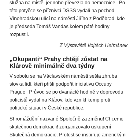
služba na místě, jednoho převezla do nemocnice.. Po
této potyčce se příznivci DSSS vydali na pochod
Vinohradskou ulicí na náměstí Jiřího z Poděbrad, kde
je předseda Tomáš Vandas kolem páté hodiny
rozpustil.
Z Výstaviště Vojtěch Heřmánek
„Okupanti“ Prahy chtějí zůstat na
Klárově minimálně dva týdny
V sobotu se na Václavském náměstí sešla zhruba
stovka lidí, kteří přišli podpořit iniciativu Occupy
Prague. Průvod se po dvanácté hodině v doprovodu
policistů vydal na Klárov, kde vznikl kemp proti
politické situaci v České republice.
Shromáždění nazvané Společně za změnu! Chceme
skutečnou demokracii! zorganizovalo uskupení
Skutečná demokracie. Protest se inspiruje americkým