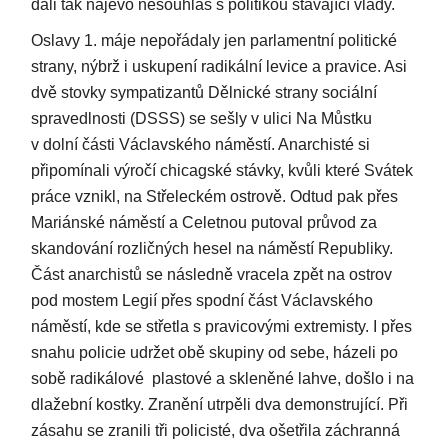
dali tak najevo nesouhlas s politikou stávající vlády.
Oslavy 1. máje nepořádaly jen parlamentní politické
strany, nýbrž i uskupení radikální levice a pravice. Asi
dvě stovky sympatizantů Dělnické strany sociální
spravedlnosti (DSSS) se sešly v ulici Na Můstku
v dolní části Václavského náměstí. Anarchisté si
připomínali výročí chicagské stávky, kvůli které Svátek
práce vznikl, na Střeleckém ostrově. Odtud pak přes
Mariánské náměstí a Celetnou putoval průvod za
skandování rozličných hesel na náměstí Republiky.
Část anarchistů se následně vracela zpět na ostrov
pod mostem Legií přes spodní část Václavského
náměstí, kde se střetla s pravicovými extremisty. I přes
snahu policie udržet obě skupiny od sebe, házeli po
sobě radikálové plastové a skleněné lahve, došlo i na
dlažební kostky. Zranění utrpěli dva demonstrující. Při
zásahu se zranili tři policisté, dva ošetřila záchranná