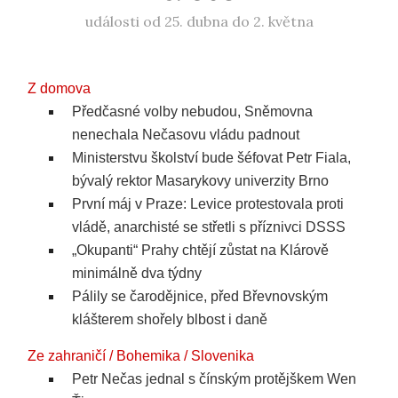
události od 25. dubna do 2. května
Z domova
Předčasné volby nebudou, Sněmovna
nenechala Nečasovu vládu padnout
Ministerstvu školství bude šéfovat Petr Fiala,
bývalý rektor Masarykovy univerzity Brno
První máj v Praze: Levice protestovala proti
vládě, anarchisté se střetli s příznivci DSSS
„Okupanti“ Prahy chtějí zůstat na Klárově
minimálně dva týdny
Pálily se čarodějnice, před Břevnovským
klášterem shořely blbost i daně
Ze zahraničí / Bohemika / Slovenika
Petr Nečas jednal s čínským protějškem Wen