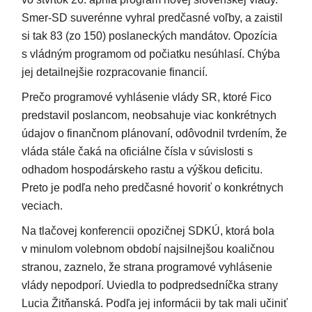
Smer-SD suverénne vyhral predčasné voľby, a zaistil
si tak 83 (zo 150) poslaneckých mandátov. Opozícia
s vládným programom od počiatku nesúhlasí. Chýba
jej detailnejšie rozpracovanie financií.
Prečo programové vyhlásenie vlády SR, ktoré Fico
predstavil poslancom, neobsahuje viac konkrétnych
údajov o finančnom plánovaní, odôvodnil tvrdením, že
vláda stále čaká na oficiálne čísla v súvislosti s
odhadom hospodárskeho rastu a výškou deficitu.
Preto je podľa neho predčasné hovoriť o konkrétnych
veciach.
Na tlačovej konferencii opozičnej SDKÚ, ktorá bola
v minulom volebnom období najsilnejšou koaličnou
stranou, zaznelo, že strana programové vyhlásenie
vlády nepodporí. Uviedla to podpredsedníčka strany
Lucia Žitňanská. Podľa jej informácii by tak mali učiniť