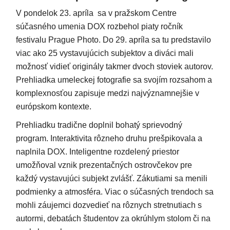
V pondelok 23. apríla sa v pražskom Centre
súčasného umenia DOX rozbehol piaty ročník
festivalu Prague Photo. Do 29. apríla sa tu predstavilo
viac ako 25 vystavujúcich subjektov a diváci mali
možnosť vidieť originály takmer dvoch stoviek autorov.
Prehliadka umeleckej fotografie sa svojím rozsahom a
komplexnosťou zapisuje medzi najvýznamnejšie v
európskom kontexte.
Prehliadku tradične doplnil bohatý sprievodný
program. Interaktivita rôzneho druhu prešpikovala a
naplnila DOX. Inteligentne rozdelený priestor
umožňoval vznik prezentačných ostrovčekov pre
každý vystavujúci subjekt zvlášť. Zákutiami sa menili
podmienky a atmosféra. Viac o súčasných trendoch sa
mohli záujemci dozvedieť na rôznych stretnutiach s
autormi, debatách študentov za okrúhlym stolom či na