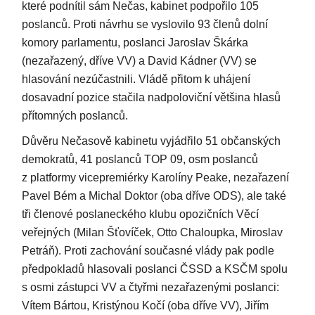
které podnítil sám Nečas, kabinet podpořilo 105
poslanců. Proti návrhu se vyslovilo 93 členů dolní
komory parlamentu, poslanci Jaroslav Škárka
(nezařazený, dříve VV) a David Kádner (VV) se
hlasování nezúčastnili. Vládě přitom k uhájení
dosavadní pozice stačila nadpoloviční většina hlasů
přítomných poslanců.
Důvěru Nečasově kabinetu vyjádřilo 51 občanských
demokratů, 41 poslanců TOP 09, osm poslanců
z platformy vicepremiérky Karolíny Peake, nezařazení
Pavel Bém a Michal Doktor (oba dříve ODS), ale také
tři členové poslaneckého klubu opozičních Věcí
veřejných (Milan Šťovíček, Otto Chaloupka, Miroslav
Petráň). Proti zachování současné vlády pak podle
předpokladů hlasovali poslanci ČSSD a KSČM spolu
s osmi zástupci VV a čtyřmi nezařazenými poslanci:
Vítem Bártou, Kristýnou Kočí (oba dříve VV), Jiřím