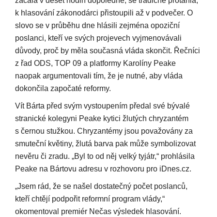
začala v deset hodin dopoledne, se tradičně protáhla,
k hlasování zákonodárci přistoupili až v podvečer. O
slovo se v průběhu dne hlásili zejména opoziční
poslanci, kteří ve svých projevech vyjmenovávali
důvody, proč by měla současná vláda skončit. Řečníci
z řad ODS, TOP 09 a platformy Karolíny Peake
naopak argumentovali tím, že je nutné, aby vláda
dokončila započaté reformy.
Vít Bárta před svým vystoupením předal své bývalé
stranické kolegyni Peake kytici žlutých chryzantém
s černou stužkou. Chryzantémy jsou považovány za
smuteční květiny, žlutá barva pak může symbolizovat
nevěru či zradu. „Byl to od něj velký tyjátr,“ prohlásila
Peake na Bártovu adresu v rozhovoru pro iDnes.cz.
„Jsem rád, že se našel dostatečný počet poslanců,
kteří chtějí podpořit reformní program vlády,“
okomentoval premiér Nečas výsledek hlasování.