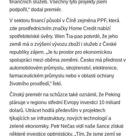
finančních služeb. Všechny tyto projekty jsem
podpořil,“ dodal premiér.
V sektoru financí působí v Číně zejména PPF, která
zde prostřednictvím značky Home Credit nabízí
spotřebitelské úvěry. Wen Ťia-pao potvrdil, že jeho
země má o zvýšení vývozu zboží i služeb z České
republiky zájem. „Je tu prostor pro ekonomickou
spolupráci mezi oběma zeměmi. Česko má přednost v
automobilovém průmyslu, strojírenství, elektronice,
farmaceutickém průmyslu nebo v oblasti ochrany
životního prostředí,“ řekl.
Čínský premiér na schůzce také oznámil, že Peking
plánuje v regionu střední Evropy investici 10 miliard
dolarů. Utrácet hodlá především v projektech
týkajících se infrastruktury, nových technologií a
zelené ekonomiky. Petr Nečas vidí naše šance získat
některé investice optimisticky. „Tím, že jsme zemí se