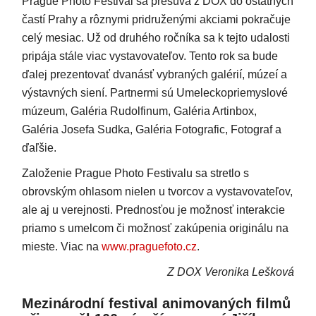
Prague Photo Festival sa presúva z DOX do ostatných
častí Prahy a rôznymi pridruženými akciami pokračuje
celý mesiac. Už od druhého ročníka sa k tejto udalosti
pripája stále viac vystavovateľov. Tento rok sa bude
ďalej prezentovať dvanásť vybraných galérií, múzeí a
výstavných siení. Partnermi sú Umeleckopriemyslové
múzeum, Galéria Rudolfinum, Galéria Artinbox,
Galéria Josefa Sudka, Galéria Fotografic, Fotograf a
ďaľšie.
Založenie Prague Photo Festivalu sa stretlo s
obrovským ohlasom nielen u tvorcov a vystavovateľov,
ale aj u verejnosti. Prednosťou je možnosť interakcie
priamo s umelcom či možnosť zakúpenia originálu na
mieste. Viac na
www.praguefoto.cz
.
Z DOX Veronika Lešková
Mezinárodní festival animovaných filmů