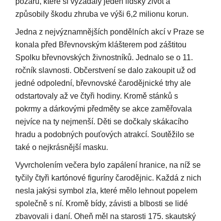
požárů, které si vyžádaly jeden lidský život a
způsobily škodu zhruba ve výši 6,2 milionu korun.
Jedna z nejvýznamnějších pondělních akcí v Praze se
konala před Břevnovským klášterem pod záštitou
Spolku břevnovských živnostníků. Jednalo se o 11.
ročník slavnosti. Občerstvení se dalo zakoupit už od
jedné odpolední, břevnovské čarodějnické trhy ale
odstartovaly až ve čtyři hodiny. Kromě stánků s
pokrmy a dárkovými předměty se akce zaměřovala
nejvíce na ty nejmenší. Děti se dočkaly skákacího
hradu a podobných pouťových atrakcí. Soutěžilo se
také o nejkrásnější masku.
Vyvrcholením večera bylo zapálení hranice, na níž se
tyčily čtyři kartónové figuríny čarodějnic. Každá z nich
nesla jakýsi symbol zla, které mělo lehnout popelem
společně s ní. Kromě bídy, závisti a blbosti se lidé
zbavovali i daní. Oheň měl na starosti 175. skautský