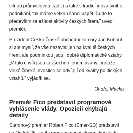
silnou průmyslovou tradicí a také s tradicí inovativního
podnikání, tak máme velkou šanci uspět. Bude to
především záležitost aktivity českých firem," uvedl
premiér.
Prezident Česko-čínské obchodní komory Jan Kohout
si ale myslí, že vše nezávisí jen na kvalitě českých
firem, ale podmínkou jsou i dobré diplomatické vztahy.
„V tuto chvíli jsou to všechno jenom úvahy, protože
velké čínské investice se odvíjejí od kvality politických
vztahů," vyjádřil se.
Ondřej Macka
Premiér Fico predstavil programové
vyhlásenie vlády. Opozícii chýbajú
detaily
Staronový premiér Róbert Fico (Smer-SD) predstavil
vo štvrtok 26. apríla program novej slovenskej vlády.