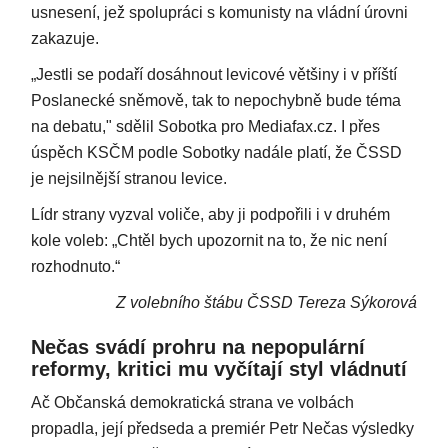
usnesení, jež spolupráci s komunisty na vládní úrovni
zakazuje.
„Jestli se podaří dosáhnout levicové většiny i v příští
Poslanecké sněmově, tak to nepochybně bude téma
na debatu," sdělil Sobotka pro Mediafax.cz. I přes
úspěch KSČM podle Sobotky nadále platí, že ČSSD
je nejsilnější stranou levice.
Lídr strany vyzval voliče, aby ji podpořili i v druhém
kole voleb: „Chtěl bych upozornit na to, že nic není
rozhodnuto.“
Z volebního štábu ČSSD Tereza Sýkorová
Nečas svádí prohru na nepopulární
reformy, kritici mu vyčítají styl vládnutí
Ač Občanská demokratická strana ve volbách
propadla, její předseda a premiér Petr Nečas výsledky