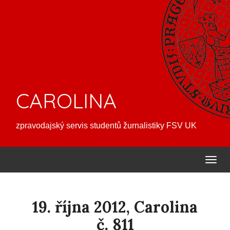
CAROLINA
zpravodajský servis studentů žurnalistiky FSV UK
19. října 2012, Carolina
č. 811