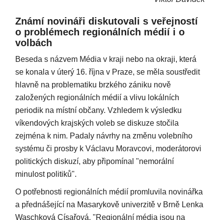
Známí novináři diskutovali s veřejností
o problémech regionálních médií i o
volbách
Beseda s názvem Média v kraji nebo na okraji, která
se konala v úterý 16. října v Praze, se měla soustředit
hlavně na problematiku brzkého zániku nově
založených regionálních médií a vlivu lokálních
periodik na místní občany. Vzhledem k výsledku
víkendových krajských voleb se diskuze stočila
zejména k nim. Padaly návrhy na změnu volebního
systému či prosby k Václavu Moravcovi, moderátorovi
politických diskuzí, aby připomínal "nemorální
minulost politiků".
O potřebnosti regionálních médií promluvila novinářka
a přednášející na Masarykově univerzitě v Brně Lenka
Waschková Císařová. "Regionální média jsou na