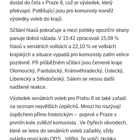
dostal do čela v Praze 8, což je výsledek, který
překvapil. Potěšující jsou pro komunisty rovněž
výsledky voleb do krajů.
Sčítání hlasů pokračuje a mezi politiky opoziční strany
panuje dobrá nálada. V 15:42 zpracovali 15,09 %
hlasů v senátních volbách a 22,10 % ve volbách
krajských a situace vypadá pro komunisty zatím velice
pozitivně. Při průběžném sčítání jsou červené kraje
Olomoucký, Pardubický, Královéhradecký, Ústecký,
Liberecký a Středočeský. Sálem se nesou další
nadšené reakce.
Výsledek senátních voleb pro Prahu 8 se také zařadí
na seznam největších úspěchů. Mnozí ho nazývají
úspěchem přímo historickým – poprvé v Praze v
prvním kole zvítězil komunista . Ve čtyřech obvodech,
které se letos do senátních voleb zařadily, vždy
ovládla první kolo ODS. „Věřím, že voliči zkrátka