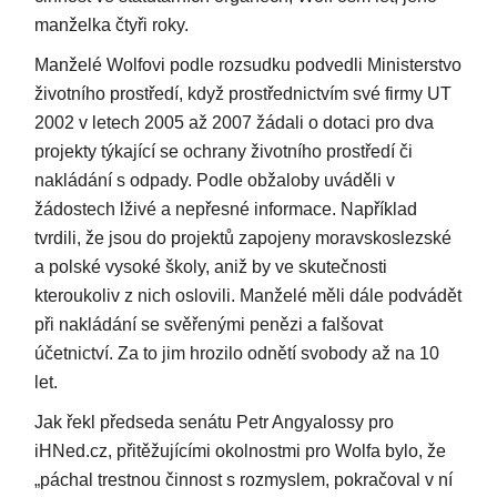
manželka čtyři roky.
Manželé Wolfovi podle rozsudku podvedli Ministerstvo
životního prostředí, když prostřednictvím své firmy UT
2002 v letech 2005 až 2007 žádali o dotaci pro dva
projekty týkající se ochrany životního prostředí či
nakládání s odpady. Podle obžaloby uváděli v
žádostech lživé a nepřesné informace. Například
tvrdili, že jsou do projektů zapojeny moravskoslezské
a polské vysoké školy, aniž by ve skutečnosti
kteroukoliv z nich oslovili. Manželé měli dále podvádět
při nakládání se svěřenými penězi a falšovat
účetnictví. Za to jim hrozilo odnětí svobody až na 10
let.
Jak řekl předseda senátu Petr Angyalossy pro
iHNed.cz, přitěžujícími okolnostmi pro Wolfa bylo, že
„páchal trestnou činnost s rozmyslem, pokračoval v ní