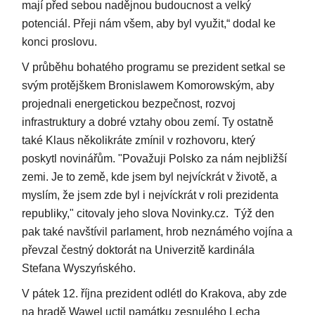
mají před sebou nadějnou budoucnost a velký
potenciál. Přeji nám všem, aby byl využit,“ dodal ke
konci proslovu.
V průběhu bohatého programu se prezident setkal se
svým protějškem Bronislawem Komorowským, aby
projednali energetickou bezpečnost, rozvoj
infrastruktury a dobré vztahy obou zemí. Ty ostatně
také Klaus několikráte zmínil v rozhovoru, který
poskytl novinářům. "Považuji Polsko za nám nejbližší
zemi. Je to země, kde jsem byl nejvíckrát v životě, a
myslím, že jsem zde byl i nejvíckrát v roli prezidenta
republiky," citovaly jeho slova Novinky.cz. Týž den
pak také navštívil parlament, hrob neznámého vojína a
převzal čestný doktorát na Univerzitě kardinála
Stefana Wyszyńského.
V pátek 12. října prezident odlétl do Krakova, aby zde
na hradě Wawel uctil památku zesnulého Lecha