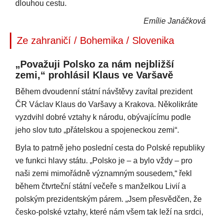
dlouhou cestu.
Emílie Janáčková
Ze zahraničí / Bohemika / Slovenika
„Považuji Polsko za nám nejbližší
zemi,“ prohlásil Klaus ve Varšavě
Během dvoudenní státní návštěvy zavítal prezident
ČR Václav Klaus do Varšavy a Krakova. Několikráte
vyzdvihl dobré vztahy k národu, obývajícímu podle
jeho slov tuto „přátelskou a spojeneckou zemi“.
Byla to patrně jeho poslední cesta do Polské republiky
ve funkci hlavy státu. „Polsko je – a bylo vždy – pro
naši zemi mimořádně významným sousedem,“ řekl
během čtvrteční státní večeře s manželkou Livií a
polským prezidentským párem. „Jsem přesvědčen, že
česko-polské vztahy, které nám všem tak leží na srdci,