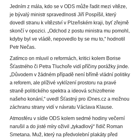
Jedním z mála, kdo se v ODS může řadit mezi vítěze,
je bývalý ministr spravedlnosti Jiří Pospíšil, který
dovedl stranu k vítězství v Plzeňském kraji, byť zřejmě
skončí v opozici. „Odchod z postu ministra mu pomohl,
kdyby byl ve vládě, nepovedlo by se mu to,“ hodnotil
Petr Nečas.
Zatímco on mluvil o reformách, kritici kolem Borise
Šťastného či Petra Tluchoře vidí příčiny porážky jinde.
„Důvodem v žádném případě není břímě vládní politiky
a reforem, ale plíživé vyklízení prostoru na pravé
straně politického spektra a ideová schizofrenie
našeho konání,“ uvedl Šťastný pro iDnes.cz a možnou
záchranu strany vidí v návratu Václava Klause.
Atmosféru v sídle ODS kolem sedmé hodiny večerní
narušil a do jisté míry oživil „tykadlový“ řidič Roman
Smetana. Muž, který na předvolební plakáty před