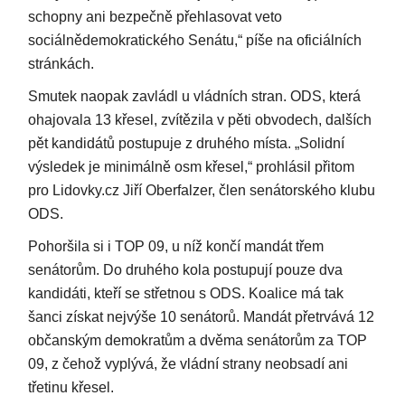
schopny ani bezpečně přehlasovat veto
sociálnědemokratického Senátu,“ píše na oficiálních
stránkách.
Smutek naopak zavládl u vládních stran. ODS, která
ohajovala 13 křesel, zvítězila v pěti obvodech, dalších
pět kandidátů postupuje z druhého místa. „Solidní
výsledek je minimálně osm křesel,“ prohlásil přitom
pro Lidovky.cz Jiří Oberfalzer, člen senátorského klubu
ODS.
Pohoršila si i TOP 09, u níž končí mandát třem
senátorům. Do druhého kola postupují pouze dva
kandidáti, kteří se střetnou s ODS. Koalice má tak
šanci získat nejvýše 10 senátorů. Mandát přetrvává 12
občanským demokratům a dvěma senátorům za TOP
09, z čehož vyplývá, že vládní strany neobsadí ani
třetinu křesel.