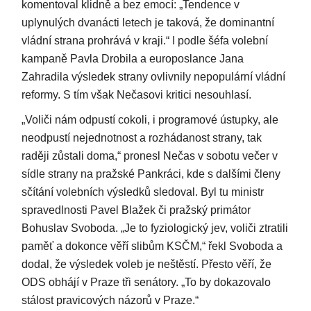
komentoval klidně a bez emocí: „Tendence v
uplynulých dvanácti letech je taková, že dominantní
vládní strana prohrává v kraji.“ I podle šéfa volební
kampaně Pavla Drobila a europoslance Jana
Zahradila výsledek strany ovlivnily nepopulární vládní
reformy. S tím však Nečasovi kritici nesouhlasí.
„Voliči nám odpustí cokoli, i programové ústupky, ale
neodpustí nejednotnost a rozhádanost strany, tak
raději zůstali doma,“ pronesl Nečas v sobotu večer v
sídle strany na pražské Pankráci, kde s dalšími členy
sčítání volebních výsledků sledoval. Byl tu ministr
spravedlnosti Pavel Blažek či pražský primátor
Bohuslav Svoboda. „Je to fyziologický jev, voliči ztratili
paměť a dokonce věří slibům KSČM,“ řekl Svoboda a
dodal, že výsledek voleb je neštěstí. Přesto věří, že
ODS obhájí v Praze tři senátory. „To by dokazovalo
stálost pravicových názorů v Praze.“