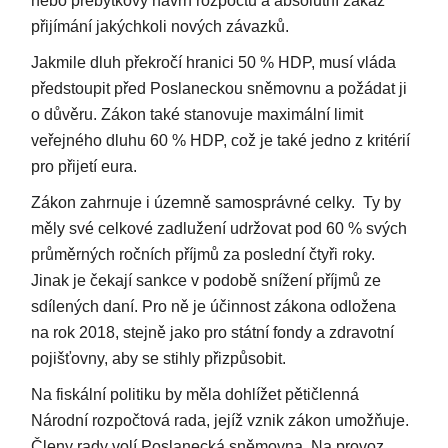
nebo přebytkový návrh rozpočtu a absolutní zákaz
přijímání jakýchkoli nových závazků.
Jakmile dluh překročí hranici 50 % HDP, musí vláda
předstoupit před Poslaneckou sněmovnu a požádat ji
o důvěru. Zákon také stanovuje maximální limit
veřejného dluhu 60 % HDP, což je také jedno z kritérií
pro přijetí eura.
Zákon zahrnuje i územně samosprávné celky. Ty by
měly své celkové zadlužení udržovat pod 60 % svých
průměrných ročních příjmů za poslední čtyři roky.
Jinak je čekají sankce v podobě snížení příjmů ze
sdílených daní. Pro ně je účinnost zákona odložena
na rok 2018, stejně jako pro státní fondy a zdravotní
pojišťovny, aby se stihly přizpůsobit.
Na fiskální politiku by měla dohlížet pětičlenná
Národní rozpočtová rada, jejíž vznik zákon umožňuje.
Členy rady volí Poslanecká sněmovna. Na provoz