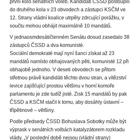
první kolo senátních voleb. Kandidáti ČSSD postoupili
do druhého kola v 23 obvodech a zástupci KSČM ve
12. Strany vládní koalice utrpěly zdrcující porážku, v
součtu mohou obhájit maximálně 10 mandátů.
V jednaosmdesátičlenném Senátu dosud zasedalo 38
zástupců ČSSD a dva komunisté.
Sociální demokraté mají nyní šanci získat až 23
mandátů namísto obhajovaných pěti, komunisté 12 při
obhajobě jednoho. V deseti obvodech se přitom
střetnou právě kandidáti těchto dvou stran, a vítězství
levice zajišťující prostou většinu v horní komoře
parlamentu je zde tudíž jisté. Zisk 15 mandátů by pak
ČSSD a KSČM stačil k tomu, aby dosáhly ústavní –
třípětinové – většiny.
Podle předsedy ČSSD Bohuslava Sobotky může být
výprask v senátních volbách katalyzátorem rozkladu
vlády. „V poslední době nejsou (vládní strany)