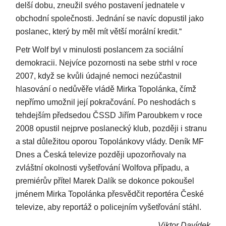
delší dobu, zneužil svého postavení jednatele v
obchodní společnosti. Jednání se navíc dopustil jako
poslanec, který by měl mít větší morální kredit.“
Petr Wolf byl v minulosti poslancem za sociální
demokracii. Nejvíce pozornosti na sebe strhl v roce
2007, když se kvůli údajné nemoci nezúčastnil
hlasování o nedůvěře vládě Mirka Topolánka, čímž
nepřímo umožnil její pokračování. Po neshodách s
tehdejším předsedou ČSSD Jiřím Paroubkem v roce
2008 opustil nejprve poslanecký klub, později i stranu
a stal důležitou oporou Topolánkovy vlády. Deník MF
Dnes a Česká televize později upozorňovaly na
zvláštní okolnosti vyšetřování Wolfova případu, a
premiérův přítel Marek Dalík se dokonce pokoušel
jménem Mirka Topolánka přesvědčit reportéra České
televize, aby reportáž o policejním vyšetřování stáhl.
Viktor Davídek