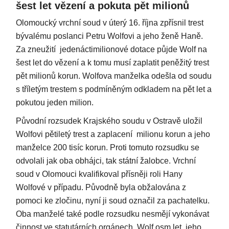
šest let vězení a pokuta pět milionů
Olomoucký vrchní soud v úterý 16. října zpřísnil trest
bývalému poslanci Petru Wolfovi a jeho ženě Haně.
Za zneužití jedenáctimilionové dotace půjde Wolf na
šest let do vězení a k tomu musí zaplatit peněžitý trest
pět milionů korun. Wolfova manželka odešla od soudu
s tříletým trestem s podmíněným odkladem na pět let a
pokutou jeden milion.
Původní rozsudek Krajského soudu v Ostravě uložil
Wolfovi pětiletý trest a zaplacení milionu korun a jeho
manželce 200 tisíc korun. Proti tomuto rozsudku se
odvolali jak oba obhájci, tak státní žalobce. Vrchní
soud v Olomouci kvalifikoval přísněji roli Hany
Wolfové v případu. Původně byla obžalována z
pomoci ke zločinu, nyní ji soud označil za pachatelku.
Oba manželé také podle rozsudku nesmějí vykonávat
činnost ve statutárních orgánech, Wolf osm let, jeho