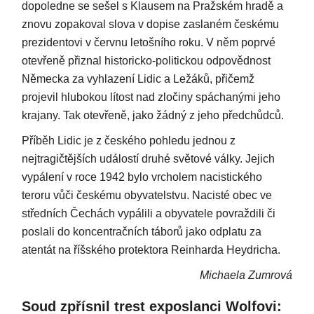
dopoledne se sešel s Klausem na Pražském hradě a
znovu zopakoval slova v dopise zaslaném českému
prezidentovi v červnu letošního roku. V něm poprvé
otevřeně přiznal historicko-politickou odpovědnost
Německa za vyhlazení Lidic a Ležáků, přičemž
projevil hlubokou lítost nad zločiny spáchanými jeho
krajany. Tak otevřeně, jako žádný z jeho předchůdců.
Příběh Lidic je z českého pohledu jednou z
nejtragičtějších událostí druhé světové války. Jejich
vypálení v roce 1942 bylo vrcholem nacistického
teroru vůči českému obyvatelstvu. Nacisté obec ve
středních Čechách vypálili a obyvatele povraždili či
poslali do koncentračních táborů jako odplatu za
atentát na říšského protektora Reinharda Heydricha.
Michaela Zumrová
Soud zpřísnil trest exposlanci Wolfovi: