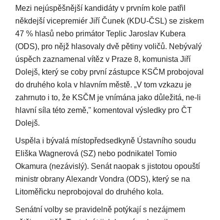
Mezi nejúspěšnější kandidáty v prvním kole patřil
někdejší vicepremiér Jiří Čunek (KDU-ČSL) se ziskem
47 % hlasů nebo primátor Teplic Jaroslav Kubera
(ODS), pro nějž hlasovaly dvě pětiny voličů. Nebývalý
úspěch zaznamenal vítěz v Praze 8, komunista Jiří
Dolejš, který se coby první zástupce KSČM probojoval
do druhého kola v hlavním městě. „V tom vzkazu je
zahrnuto i to, že KSČM je vnímána jako důležitá, ne-li
hlavní síla této země," komentoval výsledky pro ČT
Dolejš.
Uspěla i bývalá místopředsedkyně Ústavního soudu
Eliška Wagnerová (SZ) nebo podnikatel Tomio
Okamura (nezávislý). Senát naopak s jistotou opouští
ministr obrany Alexandr Vondra (ODS), který se na
Litoměřicku neprobojoval do druhého kola.
Senátní volby se pravidelně potýkají s nezájmem