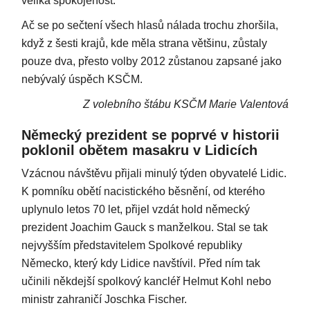
veliká spokojenost.
Ač se po sečtení všech hlasů nálada trochu zhoršila,
když z šesti krajů, kde měla strana většinu, zůstaly
pouze dva, přesto volby 2012 zůstanou zapsané jako
nebývalý úspěch KSČM.
Z volebního štábu KSČM Marie Valentová
Německý prezident se poprvé v historii
poklonil obětem masakru v Lidicích
Vzácnou návštěvu přijali minulý týden obyvatelé Lidic.
K pomníku obětí nacistického běsnění, od kterého
uplynulo letos 70 let, přijel vzdát hold německý
prezident Joachim Gauck s manželkou. Stal se tak
nejvyšším představitelem Spolkové republiky
Německo, který kdy Lidice navštívil. Před ním tak
učinili někdejší spolkový kancléř Helmut Kohl nebo
ministr zahraničí Joschka Fischer.