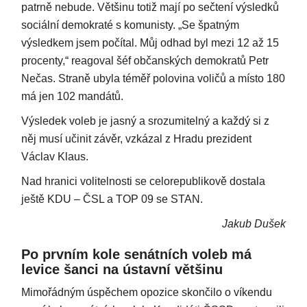
patrně nebude. Většinu totiž mají po sečtení výsledků
sociální demokraté s komunisty. „Se špatným
výsledkem jsem počítal. Můj odhad byl mezi 12 až 15
procenty,“ reagoval šéf občanských demokratů Petr
Nečas. Straně ubyla téměř polovina voličů a místo 180
má jen 102 mandátů.
Výsledek voleb je jasný a srozumitelný a každý si z
něj musí učinit závěr, vzkázal z Hradu prezident
Václav Klaus.
Nad hranici volitelnosti se celorepublikově dostala
ještě KDU – ČSL a TOP 09 se STAN.
Jakub Dušek
Po prvním kole senátních voleb má
levice šanci na ústavní většinu
Mimořádným úspěchem opozice skončilo o víkendu