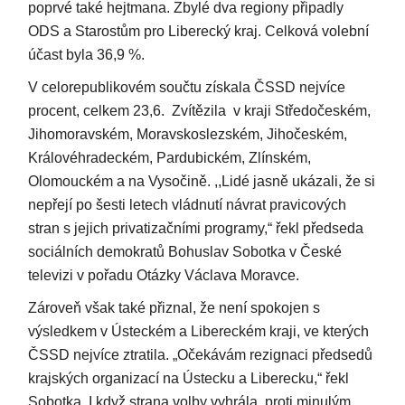
poprvé také hejtmana. Zbylé dva regiony připadly
ODS a Starostům pro Liberecký kraj. Celková volební
účast byla 36,9 %.
V celorepublikovém součtu získala ČSSD nejvíce
procent, celkem 23,6. Zvítězila v kraji Středočeském,
Jihomoravském, Moravskoslezském, Jihočeském,
Královéhradeckém, Pardubickém, Zlínském,
Olomouckém a na Vysočině. ,,Lidé jasně ukázali, že si
nepřejí po šesti letech vládnutí návrat pravicových
stran s jejich privatizačními programy,“ řekl předseda
sociálních demokratů Bohuslav Sobotka v České
televizi v pořadu Otázky Václava Moravce.
Zároveň však také přiznal, že není spokojen s
výsledkem v Ústeckém a Libereckém kraji, ve kterých
ČSSD nejvíce ztratila. „Očekávám rezignaci předsedů
krajských organizací na Ústecku a Liberecku,“ řekl
Sobotka. I když strana volby vyhrála, proti minulým