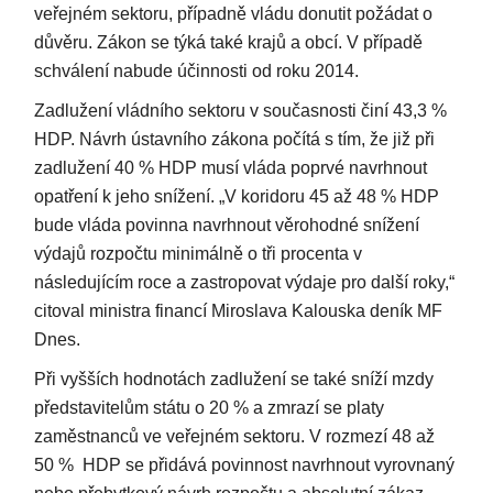
veřejném sektoru, případně vládu donutit požádat o
důvěru. Zákon se týká také krajů a obcí. V případě
schválení nabude účinnosti od roku 2014.
Zadlužení vládního sektoru v současnosti činí 43,3 %
HDP. Návrh ústavního zákona počítá s tím, že již při
zadlužení 40 % HDP musí vláda poprvé navrhnout
opatření k jeho snížení. „V koridoru 45 až 48 % HDP
bude vláda povinna navrhnout věrohodné snížení
výdajů rozpočtu minimálně o tři procenta v
následujícím roce a zastropovat výdaje pro další roky,“
citoval ministra financí Miroslava Kalouska deník MF
Dnes.
Při vyšších hodnotách zadlužení se také sníží mzdy
představitelům státu o 20 % a zmrazí se platy
zaměstnanců ve veřejném sektoru. V rozmezí 48 až
50 % HDP se přidává povinnost navrhnout vyrovnaný