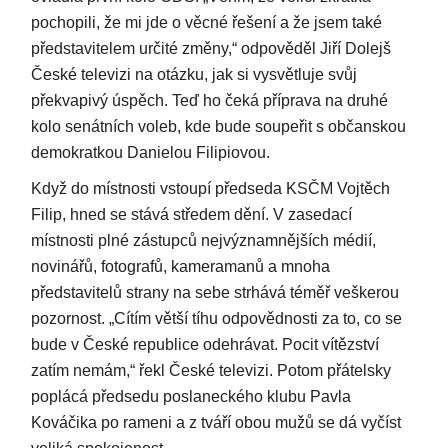
pochopili, že mi jde o věcné řešení a že jsem také
představitelem určité změny,“ odpověděl Jiří Dolejš
České televizi na otázku, jak si vysvětluje svůj
překvapivý úspěch. Teď ho čeká příprava na druhé
kolo senátních voleb, kde bude soupeřit s občanskou
demokratkou Danielou Filipiovou.
Když do místnosti vstoupí předseda KSČM Vojtěch
Filip, hned se stává středem dění. V zasedací
místnosti plné zástupců nejvýznamnějších médií,
novinářů, fotografů, kameramanů a mnoha
představitelů strany na sebe strhává téměř veškerou
pozornost. „Cítím větší tíhu odpovědnosti za to, co se
bude v České republice odehrávat. Pocit vítězství
zatím nemám,“ řekl České televizi. Potom přátelsky
poplácá předsedu poslaneckého klubu Pavla
Kováčika po rameni a z tváří obou mužů se dá vyčíst