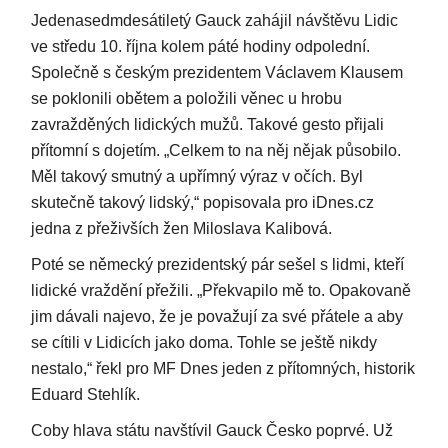
Jedenasedmdesátiletý Gauck zahájil návštěvu Lidic
ve středu 10. října kolem páté hodiny odpolední.
Společně s českým prezidentem Václavem Klausem
se poklonili obětem a položili věnec u hrobu
zavražděných lidických mužů. Takové gesto přijali
přítomní s dojetím. „Celkem to na něj nějak působilo.
Měl takový smutný a upřímný výraz v očích. Byl
skutečně takový lidský,“ popisovala pro iDnes.cz
jedna z přeživších žen Miloslava Kalibová.
Poté se německý prezidentský pár sešel s lidmi, kteří
lidické vraždění přežili. „Překvapilo mě to. Opakovaně
jim dávali najevo, že je považují za své přátele a aby
se cítili v Lidicích jako doma. Tohle se ještě nikdy
nestalo,“ řekl pro MF Dnes jeden z přítomných, historik
Eduard Stehlík.
Coby hlava státu navštívil Gauck Česko poprvé. Už