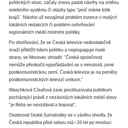
politických stran, začaly znovu padat návrhy na změnu
volebního systému či otázky typu "proč máme tolik
krajů". Nikoho už nezajímal problém inzerce v malých
lokálních redakcích či problém ovlivňování
regionálních médií místními politiky.
Po obviňování, že se Česká televize nedostatečně
snaží přiblížit lidem politiku a nepropaguje malé
strany, se Moravec ohradil: "Česká společnost
nemůže přeskočit vypořádávání se s minulostí, jsme
postkomunistickou zemí. Česká televize je na poměry
postkomunistických televizí unikum."
Waschková Císařová zase povzbuzovala publikum
pocházející právě z nezávislých lokálních médií slovy
"je třeba se nevzdávat a bojovat".
Osobnosti české žurnalistiky se v závěru shodly, že
Česká republika před sebou má i 20 let po revoluci