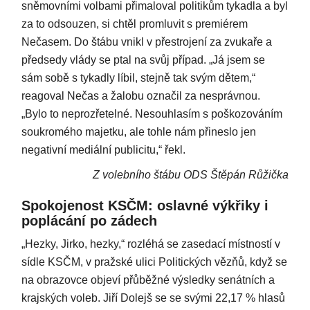
sněmovními volbami přimaloval politikům tykadla a byl
za to odsouzen, si chtěl promluvit s premiérem
Nečasem. Do štábu vnikl v přestrojení za zvukaře a
předsedy vlády se ptal na svůj případ. „Já jsem se
sám sobě s tykadly líbil, stejně tak svým dětem,“
reagoval Nečas a žalobu označil za nesprávnou.
„Bylo to neprozřetelné. Nesouhlasím s poškozováním
soukromého majetku, ale tohle nám přineslo jen
negativní mediální publicitu,“ řekl.
Z volebního štábu ODS Štěpán Růžička
Spokojenost KSČM: oslavné výkřiky i
poplácání po zádech
„Hezky, Jirko, hezky,“ rozléhá se zasedací místností v
sídle KSČM, v pražské ulici Politických vězňů, když se
na obrazovce objeví přůběžné výsledky senátních a
krajských voleb. Jiří Dolejš se se svými 22,17 % hlasů