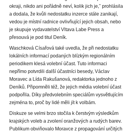
okraji, nikdo ani pořádně neví, kolik jich je," prohlásila
a dodala, že kvůli nedostatku inzerce stále zanikají,
vedou je místní radnice ovlivňující jejich obsah, nebo
je skupuje vydavatelství Vltava Labe Press a
přesouvá je pod titul Deník.
Waschková Císařová také uvedla, že při nedostatku
lokálních informací podaných blízkým regionálním
periodikem klesá volební účast. Tuto informaci
nepřímo potvrdili další účastníci besedy, Václav
Moravec a Lída Rakušanová, redaktorka jednoho z
Deníků. Připomněli též, že jejich média volební účast
podpořila. Díky předvolebním speciálům vysvětlujícím
zejména to, proč by lidé měli jít k volbám.
Diskuze se velmi brzo stočila k čerstvým výsledkům
krajských voleb a zvolení oranžových a rudých barev.
Publikum obviňovalo Moravce z propagování určitých