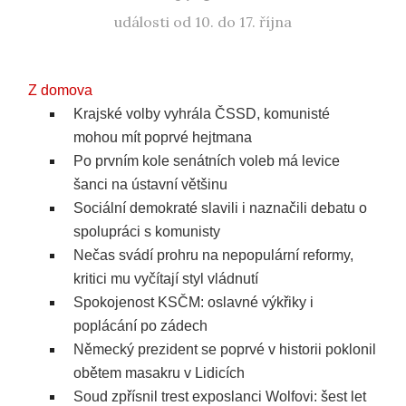
události od 10. do 17. října
Z domova
Krajské volby vyhrála ČSSD, komunisté
mohou mít poprvé hejtmana
Po prvním kole senátních voleb má levice
šanci na ústavní většinu
Sociální demokraté slavili i naznačili debatu o
spolupráci s komunisty
Nečas svádí prohru na nepopulární reformy,
kritici mu vyčítají styl vládnutí
Spokojenost KSČM: oslavné výkřiky i
poplácání po zádech
Německý prezident se poprvé v historii poklonil
obětem masakru v Lidicích
Soud zpřísnil trest exposlanci Wolfovi: šest let