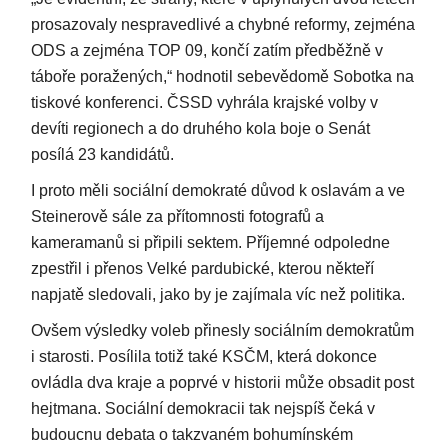
prosazovaly nespravedlivé a chybné reformy, zejména
ODS a zejména TOP 09, končí zatím předběžně v
táboře poražených,“ hodnotil sebevědomě Sobotka na
tiskové konferenci. ČSSD vyhrála krajské volby v
devíti regionech a do druhého kola boje o Senát
posílá 23 kandidátů.
I proto měli sociální demokraté důvod k oslavám a ve
Steinerově sále za přítomnosti fotografů a
kameramanů si připili sektem. Příjemné odpoledne
zpestřil i přenos Velké pardubické, kterou někteří
napjatě sledovali, jako by je zajímala víc než politika.
Ovšem výsledky voleb přinesly sociálním demokratům
i starosti. Posílila totiž také KSČM, která dokonce
ovládla dva kraje a poprvé v historii může obsadit post
hejtmana. Sociální demokracii tak nejspíš čeká v
budoucnu debata o takzvaném bohumínském