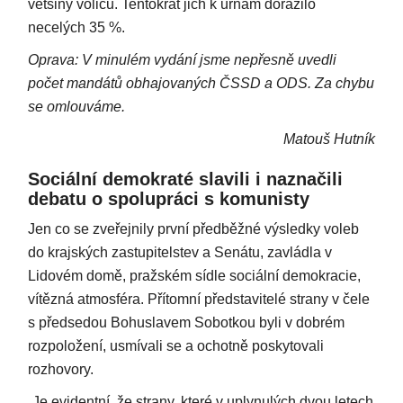
většiny voličů. Tentokrát jich k urnám dorazilo
necelých 35 %.
Oprava: V minulém vydání jsme nepřesně uvedli
počet mandátů obhajovaných ČSSD a ODS. Za chybu
se omlouváme.
Matouš Hutník
Sociální demokraté slavili i naznačili
debatu o spolupráci s komunisty
Jen co se zveřejnily první předběžné výsledky voleb
do krajských zastupitelstev a Senátu, zavládla v
Lidovém domě, pražském sídle sociální demokracie,
vítězná atmosféra. Přítomní představitelé strany v čele
s předsedou Bohuslavem Sobotkou byli v dobrém
rozpoložení, usmívali se a ochotně poskytovali
rozhovory.
„Je evidentní, že strany, které v uplynulých dvou letech