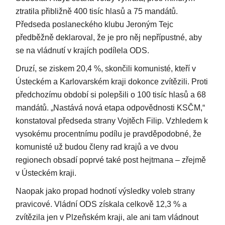
ztratila přibližně 400 tisíc hlasů a 75 mandátů.
Předseda poslaneckého klubu Jeroným Tejc
předběžně deklaroval, že je pro něj nepřípustné, aby
se na vládnutí v krajích podílela ODS.
Druzí, se ziskem 20,4 %, skončili komunisté, kteří v
Ústeckém a Karlovarském kraji dokonce zvítězili. Proti
předchozímu období si polepšili o 100 tisíc hlasů a 68
mandátů. „Nastává nová etapa odpovědnosti KSČM,“
konstatoval předseda strany Vojtěch Filip. Vzhledem k
vysokému procentnímu podílu je pravděpodobné, že
komunisté už budou členy rad krajů a ve dvou
regionech obsadí poprvé také post hejtmana – zřejmě
v Ústeckém kraji.
Naopak jako propad hodnotí výsledky voleb strany
pravicové. Vládní ODS získala celkově 12,3 % a
zvítězila jen v Plzeňském kraji, ale ani tam vládnout