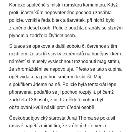
Konexe společně s místní romskou komunitou. Když
proti účastníkům nepovoleného pochodu zasáhla
policie, vznikla řada bitek a šarvátek, při nichž bylo
zraněno deset osob. Policie použila granáty se slzným
plynem a zadržela čtyřicet osob.
Situace se opakovala další sobotu 6. července s tím
rozdílem, že asi tři stovky extrémistů na budějovickém
náměstí si musely vyslechnout rozhodnutí magistrátu,
že shromáždění se nepovoluje. Přesto se tato skupina
opět vydala na pochod směrem k sídlišti Máj
s pokřikem Jdeme na ně. Policie byla tentokrát lépe
připravena, podařilo se jí pochod rozptýlit, přičemž
zadržela 136 osob, z nichž někteří mohou být
obžalováni kvůli násilí proti úřední osobě.
Českobudějovický starosta Juraj Thoma se pokusil
rasové napětí zmírnit tím, že v úterý 9. července