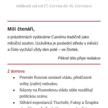
události od od 27. června do 31. července
Milí čtenáři,
o prázdninách vydáváme Carolinu tradičně jako
měsíční souhrn. Uzávěrka je poslední středu v měsíci
a číslo vychází vždy den poté – ve čtvrtek.
Pěkné léto přeje redakce
Z domova
Premiér Rusnok sestavil vládu, předčasné
volby (zatím) nebudou
Názory na Rusnokovu vládu stále rozdělují
politickou scénu
Stíhání exposlanců Tluchoře, Fuksy a Šnajdra