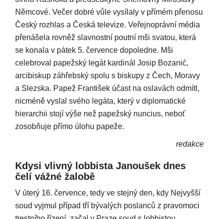
Němcové. Večer dobré vůle vysílaly v přímém přenosu
Český rozhlas a Česká televize. Veřejnoprávní média
přenášela rovněž slavnostní poutní mši svatou, která
se konala v pátek 5. července dopoledne. Mši
celebroval papežský legát kardinál Josip Bozanić,
arcibiskup záhřebský spolu s biskupy z Čech, Moravy
a Slezska. Papež František účast na oslavách odmítl,
nicméně vyslal svého legáta, který v diplomatické
hierarchii stojí výše než papežský nuncius, neboť
zosobňuje přímo úlohu papeže.
redakce
Kdysi vlivný lobbista Janoušek dnes
čelí vážné žalobě
V úterý 16. července, tedy ve stejný den, kdy Nejvyšší
soud vyjmul případ tří bývalých poslanců z pravomoci
trestního řízení, začal v Praze soud s lobbistou