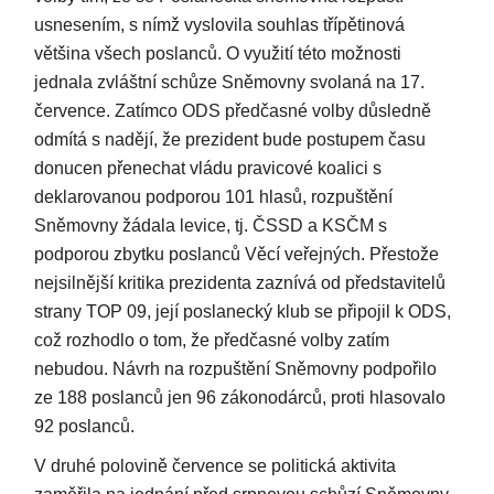
usnesením, s nímž vyslovila souhlas třípětinová
většina všech poslanců. O využití této možnosti
jednala zvláštní schůze Sněmovny svolaná na 17.
července. Zatímco ODS předčasné volby důsledně
odmítá s nadějí, že prezident bude postupem času
donucen přenechat vládu pravicové koalici s
deklarovanou podporou 101 hlasů, rozpuštění
Sněmovny žádala levice, tj. ČSSD a KSČM s
podporou zbytku poslanců Věcí veřejných. Přestože
nejsilnější kritika prezidenta zaznívá od představitelů
strany TOP 09, její poslanecký klub se připojil k ODS,
což rozhodlo o tom, že předčasné volby zatím
nebudou. Návrh na rozpuštění Sněmovny podpořilo
ze 188 poslanců jen 96 zákonodárců, proti hlasovalo
92 poslanců.
V druhé polovině července se politická aktivita