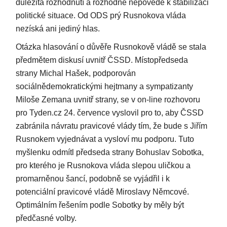
důležitá rozhodnutí a rozhodně nepovede k stabilizaci
politické situace. Od ODS prý Rusnokova vláda
nezíská ani jediný hlas.
Otázka hlasování o důvěře Rusnokově vládě se stala
předmětem diskusí uvnitř ČSSD. Místopředseda
strany Michal Hašek, podporován
sociálnědemokratickými hejtmany a sympatizanty
Miloše Zemana uvnitř strany, se v on-line rozhovoru
pro Tyden.cz 24. července vyslovil pro to, aby ČSSD
zabránila návratu pravicové vlády tím, že bude s Jiřím
Rusnokem vyjednávat a vysloví mu podporu. Tuto
myšlenku odmítl předseda strany Bohuslav Sobotka,
pro kterého je Rusnokova vláda slepou uličkou a
promarněnou šancí, podobně se vyjádřil i k
potenciální pravicové vládě Miroslavy Němcové.
Optimálním řešením podle Sobotky by měly být
předčasné volby.