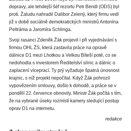
dopravy, ale tehdejší šéf rezortu Petr Bendl (ODS) byl
proti. Žaludu nahradil Dalibor Zelený, který firmu vedl
již v době sociálně demokratických ministrů Antonína
Peltráma a Jaromíra Schlinga.
Svoji rasanci Zdeněk Žák projevil i při vyjednávání s
firmou OHL ŽS, která zastavila práce na opravě
dálnice D1 mezi Lhotkou a Velkou Bíteší poté, co se
nedohodla s investorem Ředitelství silnic a dálnic o
zaplacení víceprací. Ty prý vyžaduje špatná únosnost
krajnic, s níž projekt nepočítal. Když Žák pohrozil
vypovězením smlouvy, došlo k dohodě, a práce se v
pondělí 22. července obnovily. Ministr Žák počítá s tím,
že na vybrané úseky rozmístí kamery sledující postup
oprav D1 na internetu.
redakce