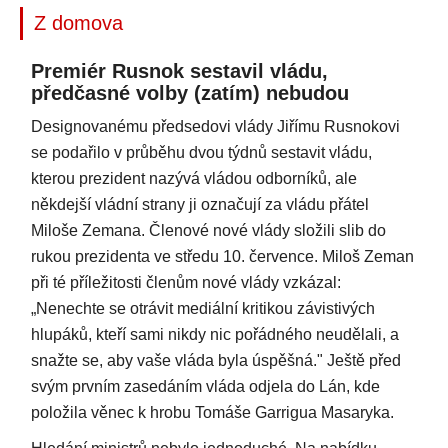
Z domova
Premiér Rusnok sestavil vládu,
předčasné volby (zatím) nebudou
Designovanému předsedovi vlády Jiřímu Rusnokovi
se podařilo v průběhu dvou týdnů sestavit vládu,
kterou prezident nazývá vládou odborníků, ale
někdejší vládní strany ji označují za vládu přátel
Miloše Zemana. Členové nové vlády složili slib do
rukou prezidenta ve středu 10. července. Miloš Zeman
při té příležitosti členům nové vlády vzkázal:
„Nenechte se otrávit mediální kritikou závistivých
hlupáků, kteří sami nikdy nic pořádného neudělali, a
snažte se, aby vaše vláda byla úspěšná." Ještě před
svým prvním zasedáním vláda odjela do Lán, kde
položila věnec k hrobu Tomáše Garrigua Masaryka.