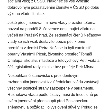
sociální věci) z ČSSD. Nakonec se vše vyřešilo
dobrovolným pozastavením členství v ČSSD po dobu
výkonu vládní funkce.
Ještě před jmenováním nové vlády prezident Zeman
pozval na pondělí 8. července odstupující vládu na
večeři na Pražský hrad. Ze sedmnácti členů Nečasovy
vlády se jich však dostavilo pouze pět: kromě
premiéra v demisi Petra Nečase to byli exministři
obrany Vlastimil Picek, životního prostředí Tomáš
Chalupa, školství, mládeže a tělovýchovy Petr Fiala a
šéf legislativní rady, ministr bez portfeje Petr Mlsna.
Nesouhlasné stanovisko s prezidentovým
rozhodnutím jmenovat tzv. úřednickou vládu zastávají
všechny politické strany zastoupené v parlamentu.
Rusnokova vláda podle ústavy musí do třiceti dnů po
svém jmenování předstoupit před Poslaneckou
sněmovnu a požádat ji o vyslovení důvěry. Pokud se