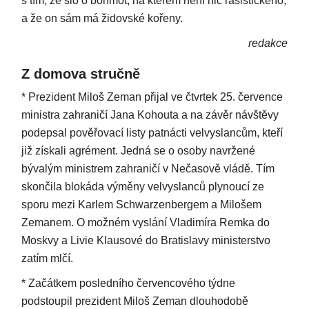
s tím, že šlo o bonmot, na kterém není nic rasistického,
a že on sám má židovské kořeny.
redakce
Z domova stručně
* Prezident Miloš Zeman přijal ve čtvrtek 25. července
ministra zahraničí Jana Kohouta a na závěr návštěvy
podepsal pověřovací listy patnácti velvyslancům, kteří
již získali agrément. Jedná se o osoby navržené
bývalým ministrem zahraničí v Nečasově vládě. Tím
skončila blokáda výměny velvyslanců plynoucí ze
sporu mezi Karlem Schwarzenbergem a Milošem
Zemanem. O možném vyslání Vladimíra Remka do
Moskvy a Livie Klausové do Bratislavy ministerstvo
zatím mlčí.
* Začátkem posledního červencového týdne
podstoupil prezident Miloš Zeman dlouhodobě