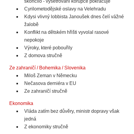
skončilo - vyšetřování korupce pokračuje
Cyrilometodějské oslavy na Velehradu
Kdysi vlivný lobbista Janoušek dnes čelí vážné
žalobě
Konflikt na dětském hřišti vyvolal rasové
nepokoje
Výroky, které pobouřily
Z domova stručně
Ze zahraničí / Bohemika / Slovenika
Miloš Zeman v Německu
Nečasova derniéra v EU
Ze zahraničí stručně
Ekonomika
Vláda zatím bez důvěry, ministr dopravy však
jedná
Z ekonomiky stručně