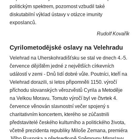
politickým spektrem, pozornost vzbudil také
diskutabilní výklad ústavy v otázce imunity
exposlanců.
Rudolf Kovařík
Cyrilometodějské oslavy na Velehradu
Velehrad na Uherskohradišťsku se stal ve dnech 4.-5.
července dějištěm jedné z největších církevních
událostí v zemi - Dnů lidí dobré vůle. Poutníci, kteří na
Velehrad dorazili, si letos připomněli 1150. výročí
příchodu slovanských věrozvěstů Cyrila a Metoděje
na Velkou Moravu. Tomuto výročí byl ve čtvrtek 4.
července věnován slavnostní večer spojený s
charitativním koncertem, kterého se zúčastnili
představitelé českého kulturního a politického života,
včetně prezidenta republiky Miloše Zemana, premiéra
Jiřího Rusnoka a předsedkyně Sněmovny Miroslavy