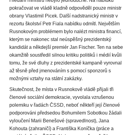
Hledání ministrů nebylo jednoduché. Na nabídku
pokračovat ve vládě kladně odpověděl pouze ministr
obrany Vlastimil Picek. Další nadstranický ministr v
rezortu školství Petr Fiala nabídku odmítl. Největším
Rusnokovým problémem bylo nalézt ministra financí,
kterým se nakonec stal neúspěšný prezidentský
kandidát a někdejší premiér Jan Fischer. Ten na sebe
okamžitě soustředil silnou kritiku politiků i médií kvůli
tomu, že své dluhy z prezidentské kampaně vyrovnal
až těsně před jmenováním s pomocí sponzorů s
možnými vztahy na státní zakázky.
Skutečnost, že místa v Rusnokově vládě přijali tři
členové sociální demokracie, vyvolala vzrušenou
polemiku v řadách ČSSD, neboť někteří její členové
podporováni předsedou Bohumilem Sobotkou žádali
vyloučení Marii Benešové (spravedlnost), Jana
Kohouta (zahraničí) a Františka Koníčka (práce a