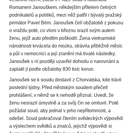
Romanem Janouškem, někdejším přítelem četných
podnikatelů a politiků, mezi něž patřil i bývalý pražský
primátor Pavel Bém. Janoušek čelí obžalobě z pokusu
o vraždu poté, co vloni v březnu srazil svým autem
ženu, jejíž auto předtím poškodil. Žena vietnamské
národnosti krvácela do mozku, strávila přibližně měsíc
a půl v nemocnici a její zranění má trvalé následky.
Janoušek s ní později uzavřel dohodu o narovnání a
zaplatil jí podle obžaloby 830 tisíc korun.
Janoušek se k soudu dostavil z Chorvatska, kde trávil
poslední týdny. Před městským soudem přečetl
prohlášení, v němž se k nehodě přiznal. Uvedl, že
ženu nesrazil úmyslně a za svůj čin se omluvil. Poté
požádal soud, aby jednal v jeho nepřítomnosti, a
odešel. Soud pokračoval čtením svědeckých výpovědí
a výslechem svědků a znalců, jejichž výpovědi si