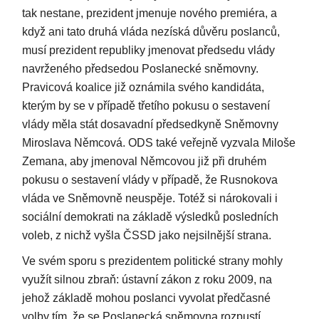
tak nestane, prezident jmenuje nového premiéra, a
když ani tato druhá vláda nezíská důvěru poslanců,
musí prezident republiky jmenovat předsedu vlády
navrženého předsedou Poslanecké sněmovny.
Pravicová koalice již oznámila svého kandidáta,
kterým by se v případě třetího pokusu o sestavení
vlády měla stát dosavadní předsedkyně Sněmovny
Miroslava Němcová. ODS také veřejně vyzvala Miloše
Zemana, aby jmenoval Němcovou již při druhém
pokusu o sestavení vlády v případě, že Rusnokova
vláda ve Sněmovně neuspěje. Totéž si nárokovali i
sociální demokrati na základě výsledků posledních
voleb, z nichž vyšla ČSSD jako nejsilnější strana.
Ve svém sporu s prezidentem politické strany mohly
využít silnou zbraň: ústavní zákon z roku 2009, na
jehož základě mohou poslanci vyvolat předčasné
volby tím, že se Poslanecká sněmovna rozpustí