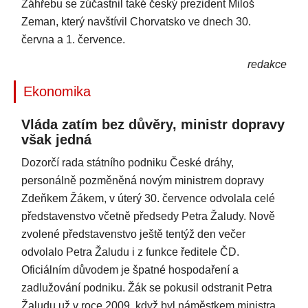
Záhřebu se zúčastnil také český prezident Miloš
Zeman, který navštívil Chorvatsko ve dnech 30.
června a 1. července.
redakce
Ekonomika
Vláda zatím bez důvěry, ministr dopravy
však jedná
Dozorčí rada státního podniku České dráhy,
personálně pozměněná novým ministrem dopravy
Zdeňkem Žákem, v úterý 30. července odvolala celé
představenstvo včetně předsedy Petra Žaludy. Nově
zvolené představenstvo ještě tentýž den večer
odvolalo Petra Žaludu i z funkce ředitele ČD.
Oficiálním důvodem je špatné hospodaření a
zadlužování podniku. Žák se pokusil odstranit Petra
Žaludu už v roce 2009, když byl náměstkem ministra