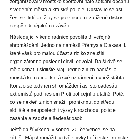
zorganizoval v městské sportovní hale setkání občanů
s vedením města a krajské policie. Dostavilo se asi
šest set lidí, aniž by se po emocemi zatížené diskusi
dospělo k nějakému závěru.
Následující víkend radnice povolila tři veřejná
shromáždění. Jedno na náměstí Přemysla Otakara II,
které však pro malou účast a riziko zneužití
organizátor na poslední chvíli odvolal. Další dvě se
měla konat u sídliště Máj. Jedno z nich nahlásila
romská komunita, která své oznámení rovněž stáhla.
Konalo se tedy jen shromáždění asi sto padesáti
extrémistů pod heslem Proti policejní brutalitě. Poté,
co se někteří z nich snažili proniknout do středu
sídliště a neuposlechli výzvy k rozchodu, policie
zasáhla a zadržela šedesát osob.
Ještě další víkend, v sobotu 20. července, se na
sídlišti Máj shromáždily dvě stovky lidí české i romské