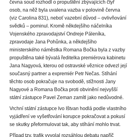
čevna soud rozhodl o propuštění zbývajících čtyř
osob, na něž byla uvalena vazba v polovině června
(viz Carolina 831), neboť vazební důvod – ovlivňování
svědků – pominul. Kromě někdejšího náčelníka
Vojenského zpravodajství Ondreje Páleníka,
zpravodaje Jana Pohůnka, a někdejšího
ministerského náměstka Romana Bočka byla z vazby
propuštěna také bývalá ředitelka premiérova kabinetu
Jana Nagyová, kterou od ostravské věznice odvezl její
současný partner a expremiér Petr Nečas. Stíhání
těchto osob pokračuje na svobodě, stížnosti Jany
Nagyové a Romana Bočka proti obvinění nejvyšší
státní zástupce Pavel Zeman zamítl jako nedůvodné.
Vrchní státní zástupce Ivo Ištvan hodlá podle vlastního
vyjádření ve vyšetřování korupce pokračovat a pokusí
se skutky přeformulovat tak, aby stíhání mohlo trvat.
Případ tzv. trafik vyvolal rozsáhlou debatu napříč