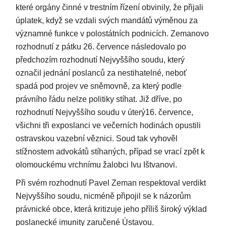
které orgány činné v trestním řízení obvinily, že přijali
úplatek, když se vzdali svých mandátů výměnou za
významné funkce v polostátních podnicích. Zemanovo
rozhodnutí z pátku 26. července následovalo po
předchozím rozhodnutí Nejvyššího soudu, který
označil jednání poslanců za nestihatelné, neboť
spadá pod projev ve sněmovně, za který podle
právního řádu nelze politiky stíhat. Již dříve, po
rozhodnutí Nejvyššího soudu v úterý16. července,
všichni tři exposlanci ve večerních hodinách opustili
ostravskou vazební věznici. Soud tak vyhověl
stížnostem advokátů stíhaných, případ se vrací zpět k
olomouckému vrchnímu žalobci Ivu Ištvanovi.
Při svém rozhodnutí Pavel Zeman respektoval verdikt
Nejvyššího soudu, nicméně připojil se k názorům
právnické obce, která kritizuje jeho příliš široký výklad
poslanecké imunity zaručené Ústavou.