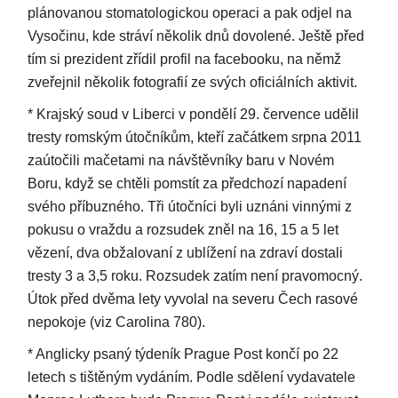
plánovanou stomatologickou operaci a pak odjel na
Vysočinu, kde stráví několik dnů dovolené. Ještě před
tím si prezident zřídil profil na facebooku, na němž
zveřejnil několik fotografií ze svých oficiálních aktivit.
* Krajský soud v Liberci v pondělí 29. července udělil
tresty romským útočníkům, kteří začátkem srpna 2011
zaútočili mačetami na návštěvníky baru v Novém
Boru, když se chtěli pomstít za předchozí napadení
svého příbuzného. Tři útočníci byli uznáni vinnými z
pokusu o vraždu a rozsudek zněl na 16, 15 a 5 let
vězení, dva obžalovaní z ublížení na zdraví dostali
tresty 3 a 3,5 roku. Rozsudek zatím není pravomocný.
Útok před dvěma lety vyvolal na severu Čech rasové
nepokoje (viz Carolina 780).
* Anglicky psaný týdeník Prague Post končí po 22
letech s tištěným vydáním. Podle sdělení vydavatele