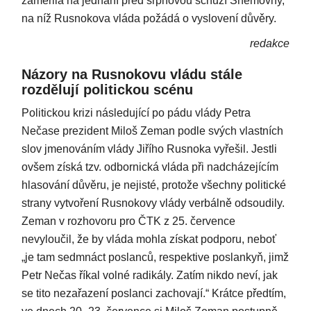
zaměřila na jednání před srpnovou schůzí Sněmovny,
na níž Rusnokova vláda požádá o vyslovení důvěry.
redakce
Názory na Rusnokovu vládu stále
rozdělují politickou scénu
Politickou krizi následující po pádu vlády Petra
Nečase prezident Miloš Zeman podle svých vlastních
slov jmenováním vlády Jiřího Rusnoka vyřešil. Jestli
ovšem získá tzv. odbornická vláda při nadcházejícím
hlasování důvěru, je nejisté, protože všechny politické
strany vytvoření Rusnokovy vlády verbálně odsoudily.
Zeman v rozhovoru pro ČTK z 25. července
nevyloučil, že by vláda mohla získat podporu, neboť
„je tam sedmnáct poslanců, respektive poslankyň, jimž
Petr Nečas říkal volné radikály. Zatím nikdo neví, jak
se tito nezařazení poslanci zachovají.“ Krátce předtím,