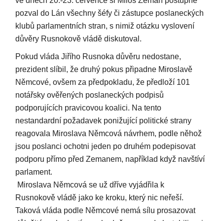
ve dnech 20.-23. července si Miloš Zeman postupně
pozval do Lán všechny šéfy či zástupce poslaneckých
klubů parlamentních stran, s nimiž otázku vyslovení
důvěry Rusnokově vládě diskutoval.
Pokud vláda Jiřího Rusnoka důvěru nedostane,
prezident slíbil, že druhý pokus připadne Miroslavě
Němcové, ovšem za předpokladu, že předloží 101
notářsky ověřených poslaneckých podpisů
podporujících pravicovou koalici. Na tento
nestandardní požadavek ponižující politické strany
reagovala Miroslava Němcová návrhem, podle něhož
jsou poslanci ochotni jeden po druhém podepisovat
podporu přímo před Zemanem, například když navštíví
parlament.
Miroslava Němcová se už dříve vyjádřila k
Rusnokově vládě jako ke kroku, který nic neřeší.
Taková vláda podle Němcové nemá sílu prosazovat