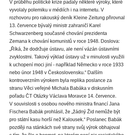
V průběhu politické krize padaly některé výroky, které
vyvolaly polemiku v médiích i na internetu. V
rozhovoru pro rakouský deník Kleine Zeitung přirovnal
13. července bývalý ministr zahraničí Karel
Schwarzenberg současné chování prezidenta
Zemana k chování komunistů v roce 1948. Doslova:
„Říká, že dodržuje ústavu, ale není vázán ústavními
zvyklostmi. Takový výklad ústavy už v minulosti využili
k uchopení moci jiní - například Německo v roce 1933
nebo únor 1948 v Československu.“ Dalším
kontroverzním výrokem byla replika poslance za
stranu Věci veřejné Michala Babáka v diskusním
pořadu ČT Otázky Václava Moravce 14. července.
V souvislosti s osobou nového ministra financí Jana
Fischera Babák prohlásil, že „žádný Žid nemůže být
pro státní kasu horší než Kalousek.“ Poslanec Babák
později na stánkách své strany svůj výrok obhajoval