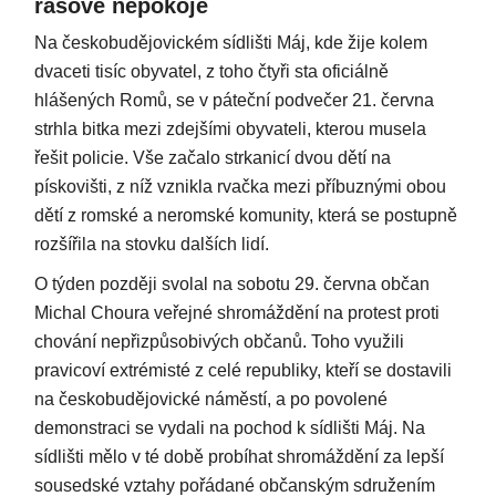
rasové nepokoje
Na českobudějovickém sídlišti Máj, kde žije kolem
dvaceti tisíc obyvatel, z toho čtyři sta oficiálně
hlášených Romů, se v páteční podvečer 21. června
strhla bitka mezi zdejšími obyvateli, kterou musela
řešit policie. Vše začalo strkanicí dvou dětí na
pískovišti, z níž vznikla rvačka mezi příbuznými obou
dětí z romské a neromské komunity, která se postupně
rozšířila na stovku dalších lidí.
O týden později svolal na sobotu 29. června občan
Michal Choura veřejné shromáždění na protest proti
chování nepřizpůsobivých občanů. Toho využili
pravicoví extrémisté z celé republiky, kteří se dostavili
na českobudějovické náměstí, a po povolené
demonstraci se vydali na pochod k sídlišti Máj. Na
sídlišti mělo v té době probíhat shromáždění za lepší
sousedské vztahy pořádané občanským sdružením