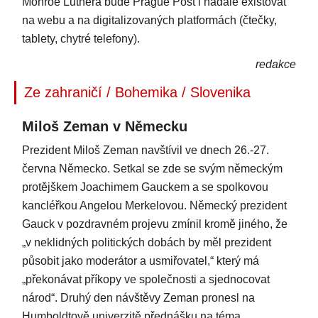
Monroe Luthera bude Prague Post i nadále existovat
na webu a na digitalizovaných platformách (čtečky,
tablety, chytré telefony).
redakce
Ze zahraničí / Bohemika / Slovenika
Miloš Zeman v Německu
Prezident Miloš Zeman navštívil ve dnech 26.-27.
června Německo. Setkal se zde se svým německým
protějškem Joachimem Gauckem a se spolkovou
kancléřkou Angelou Merkelovou. Německý prezident
Gauck v pozdravném projevu zmínil kromě jiného, že
„v neklidných politických dobách by měl prezident
působit jako moderátor a usmiřovatel,“ který má
„překonávat příkopy ve společnosti a sjednocovat
národ“. Druhý den návštěvy Zeman pronesl na
Humboldtově univerzitě přednášku na téma