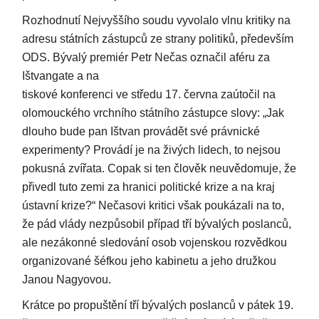
Rozhodnutí Nejvyššího soudu vyvolalo vlnu kritiky na
adresu státních zástupců ze strany politiků, především
ODS. Bývalý premiér Petr Nečas označil aféru za
Ištvangate a na
tiskové konferenci ve středu 17. června zaútočil na
olomouckého vrchního státního zástupce slovy: „Jak
dlouho bude pan Ištvan provádět své právnické
experimenty? Provádí je na živých lidech, to nejsou
pokusná zvířata. Copak si ten člověk neuvědomuje, že
přivedl tuto zemi za hranici politické krize a na kraj
ústavní krize?“ Nečasovi kritici však poukázali na to,
že pád vlády nezpůsobil případ tří bývalých poslanců,
ale nezákonné sledování osob vojenskou rozvědkou
organizované šéfkou jeho kabinetu a jeho družkou
Janou Nagyovou.
Krátce po propuštění tří bývalých poslanců v pátek 19.