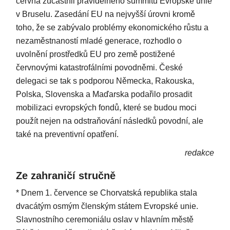
června zúčastnil pravidelného summitu Evropské unie
v Bruselu. Zasedání EU na nejvyšší úrovni kromě
toho, že se zabývalo problémy ekonomického růstu a
nezaměstnaností mladé generace, rozhodlo o
uvolnění prostředků EU pro země postižené
červnovými katastrofálními povodněmi. České
delegaci se tak s podporou Německa, Rakouska,
Polska, Slovenska a Maďarska podařilo prosadit
mobilizaci evropských fondů, které se budou moci
použít nejen na odstraňování následků povodní, ale
také na preventivní opatření.
redakce
Ze zahraničí stručně
* Dnem 1. července se Chorvatská republika stala
dvacátým osmým členským státem Evropské unie.
Slavnostního ceremoniálu oslav v hlavním městě