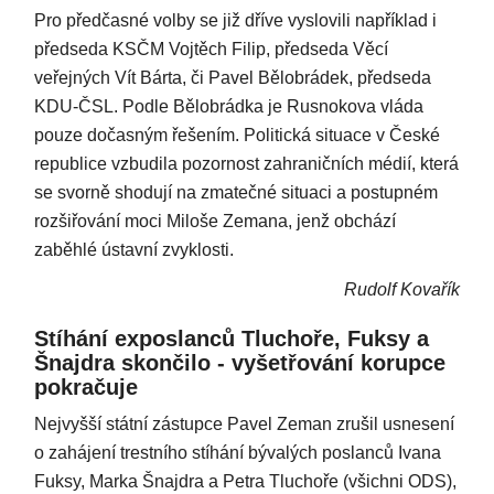
Pro předčasné volby se již dříve vyslovili například i
předseda KSČM Vojtěch Filip, předseda Věcí
veřejných Vít Bárta, či Pavel Bělobrádek, předseda
KDU-ČSL. Podle Bělobrádka je Rusnokova vláda
pouze dočasným řešením. Politická situace v České
republice vzbudila pozornost zahraničních médií, která
se svorně shodují na zmatečné situaci a postupném
rozšiřování moci Miloše Zemana, jenž obchází
zaběhlé ústavní zvyklosti.
Rudolf Kovařík
Stíhání exposlanců Tluchoře, Fuksy a
Šnajdra skončilo - vyšetřování korupce
pokračuje
Nejvyšší státní zástupce Pavel Zeman zrušil usnesení
o zahájení trestního stíhání bývalých poslanců Ivana
Fuksy, Marka Šnajdra a Petra Tluchoře (všichni ODS),