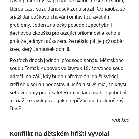
často protiřečily. Například se svědci neshodli v tom,
kterou částí vozu Janoušek ženu srazil. Obhajoba se
snaží Janouškovo chování omluvit zdravotními
problémy. Jeden znalecký posudek zpochybnil
dechovou zkoušku prokazující přítomnost alkoholu,
protože jediným důkazem, že někdo pil, je prý odběr
krve, který Janoušek odmítl.
Po třech dnech jednání předseda senátu Městského
soudu Tomáš Kubovec ve čtvrtek 18. července soud
odročil na září, kdy budou předvoláni další svědci,
kteří se k soudu nedostavili. Média si všimla, že kdysi
sebevědomý podnikatel Roman Janoušek je pohublý
a snaží se vystupovat jako nepřízní osudu zkoušený
člověk.
redakce
Konflikt na dětském hřišti vyvolal