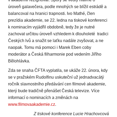
úroveň galavečera, podle mnohých se blížil estrádě a
balancoval na hranici trapnosti. Ivo Mathé, člen
prezídia akademie, se 22. ledna na tiskové konferenci
k nominacím vyjádřil obdobně, tedy že je nutné
zachovat určitou úroveň vzhledem k dlouholeté tradici
Českých lvů a snažit se laťku nadále zvyšovat, a ne
naopak. Tomu má pomoci i Marek Eben coby
moderátor a Česká filharmonie pod vedením Jiřího
Bělohlávka.
Zda se snaha ČFTA vyplatila, se ukáže 22. února, kdy
se v pražském Rudolfinu uskuteční už jednadvacátý
ročník slavnostního předávání cen filmové akademie,
který bude tradičně přenášet Česká televize. Více
informací o nominacích a změnách na
www.filmovaakademie.cz
.
Z tiskové konference Lucie Hrachovcová