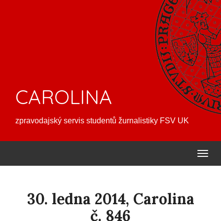
CAROLINA
zpravodajský servis studentů žurnalistiky FSV UK
30. ledna 2014, Carolina
č. 846