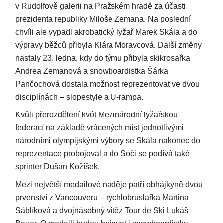
v Rudolfově galerii na Pražském hradě za účasti
prezidenta republiky Miloše Zemana. Na poslední
chvíli ale vypadl akrobatický lyžař Marek Skála a do
výpravy běžců přibyla Klára Moravcová. Další změny
nastaly 23. ledna, kdy do týmu přibyla skikrosařka
Andrea Zemanová a snowboardistka Šárka
Pančochová dostala možnost reprezentovat ve dvou
disciplínách – slopestyle a U-rampa.
Kvůli přerozdělení kvót Mezinárodní lyžařskou
federací na základě vrácených míst jednotlivými
národními olympijskými výbory se Skála nakonec do
reprezentace probojoval a do Soči se podívá také
sprinter Dušan Kožíšek.
Mezi největší medailové naděje patří obhájkyně dvou
prvenství z Vancouveru – rychlobruslařka Martina
Sáblíková a dvojnásobný vítěz Tour de Ski Lukáš