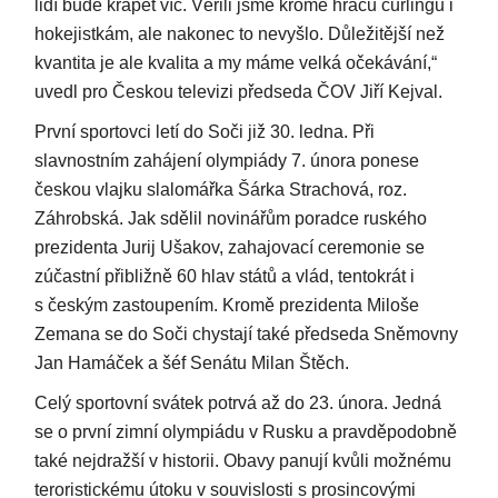
lidí bude krapet víc. Věřili jsme kromě hráčů curlingu i
hokejistkám, ale nakonec to nevyšlo. Důležitější než
kvantita je ale kvalita a my máme velká očekávání,“
uvedl pro Českou televizi předseda ČOV Jiří Kejval.
První sportovci letí do Soči již 30. ledna. Při
slavnostním zahájení olympiády 7. února ponese
českou vlajku slalomářka Šárka Strachová, roz.
Záhrobská. Jak sdělil novinářům poradce ruského
prezidenta Jurij Ušakov, zahajovací ceremonie se
zúčastní přibližně 60 hlav států a vlád, tentokrát i
s českým zastoupením. Kromě prezidenta Miloše
Zemana se do Soči chystají také předseda Sněmovny
Jan Hamáček a šéf Senátu Milan Štěch.
Celý sportovní svátek potrvá až do 23. února. Jedná
se o první zimní olympiádu v Rusku a pravděpodobně
také nejdražší v historii. Obavy panují kvůli možnému
teroristickému útoku v souvislosti s prosincovými