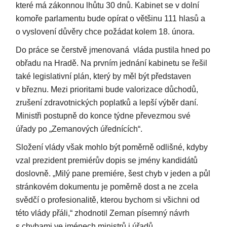
které má zákonnou lhůtu 30 dnů. Kabinet se v dolní
komoře parlamentu bude opírat o většinu 111 hlasů a
o vyslovení důvěry chce požádat kolem 18. února.
Do práce se čerstvě jmenovaná vláda pustila hned po
obřadu na Hradě. Na prvním jednání kabinetu se řešil
také legislativní plán, který by měl být představen
v březnu. Mezi prioritami bude valorizace důchodů,
zrušení zdravotnických poplatků a lepší výběr daní.
Ministři postupně do konce týdne převezmou své
úřady po „Zemanových úřednících“.
Složení vlády však mohlo být poměrně odlišné, kdyby
vzal prezident premiérův dopis se jmény kandidátů
doslovně. „Milý pane premiére, šest chyb v jeden a půl
stránkovém dokumentu je poměrně dost a ne zcela
svědčí o profesionalitě, kterou bychom si všichni od
této vlády přáli,“ zhodnotil Zeman písemný návrh
s chybami ve jménech ministrů i úřadů.