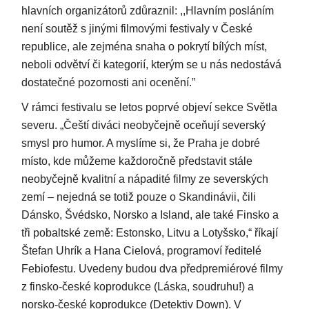
hlavních organizátorů zdůraznil: ,,Hlavním posláním
není soutěž s jinými filmovými festivaly v České
republice, ale zejména snaha o pokrytí bílých míst,
neboli odvětví či kategorií, kterým se u nás nedostává
dostatečné pozornosti ani ocenění.”
V rámci festivalu se letos poprvé objeví sekce Světla
severu. „Čeští diváci neobyčejně oceňují severský
smysl pro humor. A myslíme si, že Praha je dobré
místo, kde můžeme každoročně představit stále
neobyčejně kvalitní a nápadité filmy ze severských
zemí – nejedná se totiž pouze o Skandinávii, čili
Dánsko, Švédsko, Norsko a Island, ale také Finsko a
tři pobaltské země: Estonsko, Litvu a Lotyšsko,“ říkají
Štefan Uhrík a Hana Cielová, programoví ředitelé
Febiofestu. Uvedeny budou dva předpremiérové filmy
z finsko-české koprodukce (Láska, soudruhu!) a
norsko-české koprodukce (Detektiv Down). V