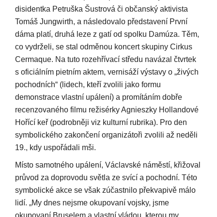
disidentka Petruška Šustrová či občanský aktivista
Tomáš Jungwirth, a následovalo představení První
dáma platí, druhá leze z gatí od spolku Damúza. Těm,
co vydrželi, se stal odměnou koncert skupiny Cirkus
Cermaque. Na tuto rozehřívací středu navázal čtvrtek
s oficiálním pietním aktem, vernisáží výstavy o „živých
pochodních“ (lidech, kteří zvolili jako formu
demonstrace vlastní upálení) a promítáním dobře
recenzovaného filmu režisérky Agnieszky Hollandové
Hořící keř (podrobněji viz kulturní rubrika). Pro den
symbolického zakončení organizátoři zvolili až neděli
19., kdy uspořádali mši.
Místo samotného upálení, Václavské náměstí, křižoval
průvod za doprovodu světla ze svící a pochodní. Této
symbolické akce se však zúčastnilo překvapivě málo
lidí. „My dnes nejsme okupovaní vojsky, jsme
okupovaní Bruselem a vlastní vládou, kterou my