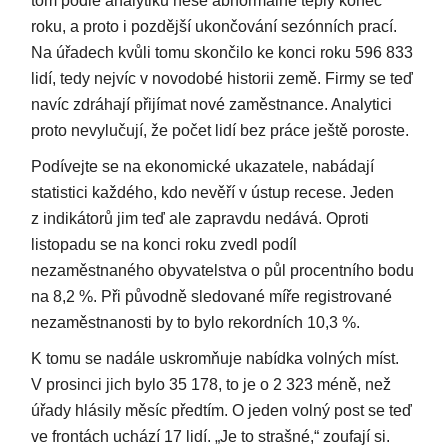
tom podle analytiků nese abnormálně teplý konec
roku, a proto i pozdější ukončování sezónních prací.
Na úřadech kvůli tomu skončilo ke konci roku 596 833
lidí, tedy nejvíc v novodobé historii země. Firmy se teď
navíc zdráhají přijímat nové zaměstnance. Analytici
proto nevylučují, že počet lidí bez práce ještě poroste.
Podívejte se na ekonomické ukazatele, nabádají
statistici každého, kdo nevěří v ústup recese. Jeden
z indikátorů jim teď ale zapravdu nedává. Oproti
listopadu se na konci roku zvedl podíl
nezaměstnaného obyvatelstva o půl procentního bodu
na 8,2 %. Při původně sledované míře registrované
nezaměstnanosti by to bylo rekordních 10,3 %.
K tomu se nadále uskromňuje nabídka volných míst.
V prosinci jich bylo 35 178, to je o 2 323 méně, než
úřady hlásily měsíc předtím. O jeden volný post se teď
ve frontách uchází 17 lidí. „Je to strašné,“ zoufají si.