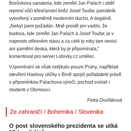
Borůvkova sanatoria, kde zemřel Jan Palach i oběť
represí vůči křesťanství kněz Josef Toufar, památník
vytvořený v poměrně moderním duchu. A ilegálně.
„Nebyl jsem požádán. Mně prostě jen vadilo, že
budova, kde zemřel Jan Palach a Josef Toufar, je v
naprosto otřesném stavu a za celé ty roky tam nevisí
ani pamětní deska, která by je připomínala,“
komentoval pro server Lidovky.cz umělec.
Vzpomínání se však netýkalo pouze Prahy, například
otevření Havlovy uličky v Brně spojili pořadatelé právě
s připomínkou Palachova výročí, pochod svolali i
studenti v Olomouci.
Petra Dvořáková
Ze zahraničí / Bohemika / Slovenika
O post slovenského prezidenta se utká