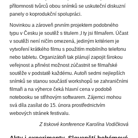
přítomnosti tvůrců obou snímků se uskuteční diskuzní
panely o koprodukční spolupráci.
Novinkou a zároveň prvním projektem podobného
typu v Česku je soutěž s titulem ,I ty jsi filmařem. Účast
v soutěži není ničím omezená, jediným kritériem je
vytvoření krátkého filmu s použitím mobilního telefonu
nebo tabletu. Organizátoři tak plánují zapojit širokou
veřejnost a přinést možnost zúčastnit se filmařské
soutěže v podstatě každému. Autoři sedmi nejlepších
snímků se stanou součástí workshopů se zahraničními
filmaři a na výherce čeká hlavní cena v podobě
notebooku se střihovým softwarem. Zájemci mohou
svá díla zasílat do 15. února prostřednictvím
webových stránek festivalu.
Z tiskové konference Karolína Vodičková
Akty i experimenty. Slovenští bohémové