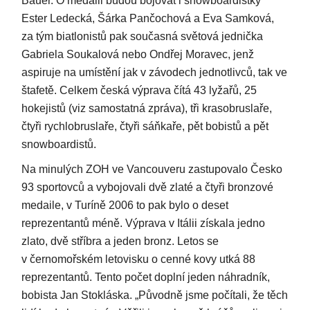
Bauer. O medaili budou bojovat i snowboardistky
Ester Ledecká, Šárka Pančochová a Eva Samková,
za tým biatlonistů pak současná světová jednička
Gabriela Soukalová nebo Ondřej Moravec, jenž
aspiruje na umístění jak v závodech jednotlivců, tak ve
štafetě. Celkem česká výprava čítá 43 lyžařů, 25
hokejistů (viz samostatná zpráva), tři krasobruslaře,
čtyři rychlobruslaře, čtyři sáňkaře, pět bobistů a pět
snowboardistů.
Na minulých ZOH ve Vancouveru zastupovalo Česko
93 sportovců a vybojovali dvě zlaté a čtyři bronzové
medaile, v Turíně 2006 to pak bylo o deset
reprezentantů méně. Výprava v Itálii získala jedno
zlato, dvě stříbra a jeden bronz. Letos se
v černomořském letovisku o cenné kovy utká 88
reprezentantů. Tento počet doplní jeden náhradník,
bobista Jan Stokláska. „Původně jsme počítali, že těch