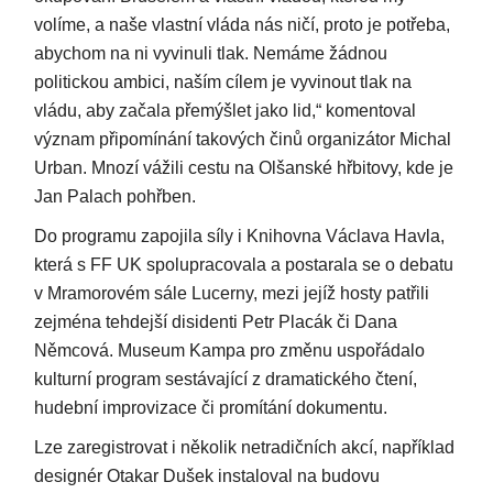
volíme, a naše vlastní vláda nás ničí, proto je potřeba,
abychom na ni vyvinuli tlak. Nemáme žádnou
politickou ambici, naším cílem je vyvinout tlak na
vládu, aby začala přemýšlet jako lid,“ komentoval
význam připomínání takových činů organizátor Michal
Urban. Mnozí vážili cestu na Olšanské hřbitovy, kde je
Jan Palach pohřben.
Do programu zapojila síly i Knihovna Václava Havla,
která s FF UK spolupracovala a postarala se o debatu
v Mramorovém sále Lucerny, mezi jejíž hosty patřili
zejména tehdejší disidenti Petr Placák či Dana
Němcová. Museum Kampa pro změnu uspořádalo
kulturní program sestávající z dramatického čtení,
hudební improvizace či promítání dokumentu.
Lze zaregistrovat i několik netradičních akcí, například
designér Otakar Dušek instaloval na budovu