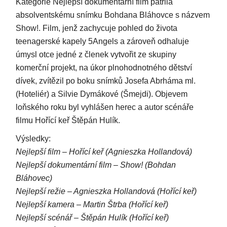
Kategorie Nejlepší dokumentární film patřila
absolventskému snímku Bohdana Bláhovce s názvem
Show!. Film, jenž zachycuje pohled do života
teenagerské kapely 5Angels a zároveň odhaluje
úmysl otce jedné z členek vytvořit ze skupiny
komerční projekt, na úkor plnohodnotného dětství
dívek, zvítězil po boku snímků Josefa Abrháma ml.
(Hoteliér) a Silvie Dymákové (Šmejdi). Objevem
loňského roku byl vyhlášen herec a autor scénáře
filmu Hořící keř Štěpán Hulík.
Výsledky:
Nejlepší film – Hořící keř (Agnieszka Hollandová)
Nejlepší dokumentární film – Show! (Bohdan
Bláhovec)
Nejlepší režie – Agnieszka Hollandová (Hořící keř)
Nejlepší kamera – Martin Štrba (Hořící keř)
Nejlepší scénář – Štěpán Hulík (Hořící keř)