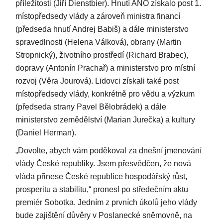
příležitosti (Jiří Dienstbier). Hnutí ANO získalo post 1.
místopředsedy vlády a zároveň ministra financí
(předseda hnutí Andrej Babiš) a dále ministerstvo
spravedlnosti (Helena Válková), obrany (Martin
Stropnický), životního prostředí (Richard Brabec),
dopravy (Antonín Prachař) a ministerstvo pro místní
rozvoj (Věra Jourová). Lidovci získali také post
místopředsedy vlády, konkrétně pro vědu a výzkum
(předseda strany Pavel Bělobrádek) a dále
ministerstvo zemědělství (Marian Jurečka) a kultury
(Daniel Herman).
„Dovolte, abych vám poděkoval za dnešní jmenování
vlády České republiky. Jsem přesvědčen, že nová
vláda přinese České republice hospodářský růst,
prosperitu a stabilitu,“ pronesl po středečním aktu
premiér Sobotka. Jedním z prvních úkolů jeho vlády
bude zajištění důvěry v Poslanecké sněmovně, na