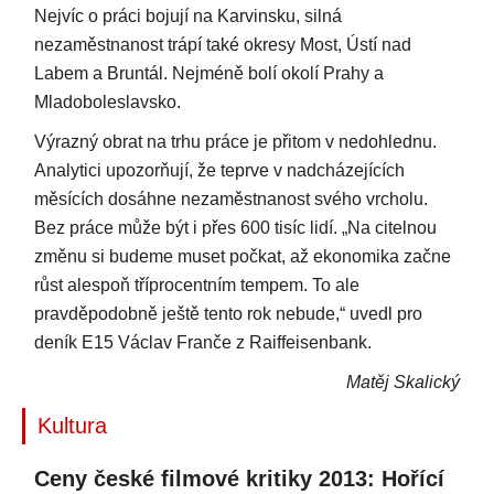
Nejvíc o práci bojují na Karvinsku, silná
nezaměstnanost trápí také okresy Most, Ústí nad
Labem a Bruntál. Nejméně bolí okolí Prahy a
Mladoboleslavsko.
Výrazný obrat na trhu práce je přitom v nedohlednu.
Analytici upozorňují, že teprve v nadcházejících
měsících dosáhne nezaměstnanost svého vrcholu.
Bez práce může být i přes 600 tisíc lidí. „Na citelnou
změnu si budeme muset počkat, až ekonomika začne
růst alespoň tříprocentním tempem. To ale
pravděpodobně ještě tento rok nebude,“ uvedl pro
deník E15 Václav Franče z Raiffeisenbank.
Matěj Skalický
Kultura
Ceny české filmové kritiky 2013: Hořící