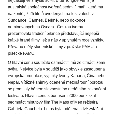
nejčastěji ve smyslu sci-fi. Blue Tongue Films je
australská společnost tvořená sedmi filmaři, která má
na kontě již 25 filmů uvedených na festivalech v
Sundance, Cannes, Berlíně, nebo dokonce
nominovaných na Oscara. Českou tvorbu
prezentovala tradiční bilance představující nejlepší
krátké hrané filmy, jež u nás v uplynulém roce vznikly.
Převahu měly studentské filmy z pražské FAMU a
písecké FAMO.
O hlavní cenu soutěžilo osmnáct filmů ze čtrnácti zemí
světa. Nejvíce byla v soutěži jako obvykle zastoupena
evropská produkce, výjimky tvořily Kanada, Čína nebo
Nepál. Vítězné snímky oceněné mezinárodní porotou
se promítaly během slavnostního nedělního zakončení
festivalu. Hlavní cenu s bonusem 2000 eur získal
sedmnáctiminutový film The Mass of Men režiséra
Gabriela Gaucheta. Letos byla udělena i dvě zvláštní