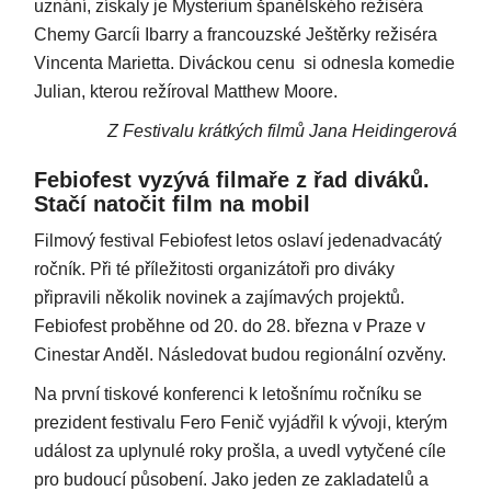
uznání, získaly je Mysterium španělského režiséra
Chemy Garcíi Ibarry a francouzské Ještěrky režiséra
Vincenta Marietta. Diváckou cenu si odnesla komedie
Julian, kterou režíroval Matthew Moore.
Z Festivalu krátkých filmů Jana Heidingerová
Febiofest vyzývá filmaře z řad diváků.
Stačí natočit film na mobil
Filmový festival Febiofest letos oslaví jedenadvacátý
ročník. Při té příležitosti organizátoři pro diváky
připravili několik novinek a zajímavých projektů.
Febiofest proběhne od 20. do 28. března v Praze v
Cinestar Anděl. Následovat budou regionální ozvěny.
Na první tiskové konferenci k letošnímu ročníku se
prezident festivalu Fero Fenič vyjádřil k vývoji, kterým
událost za uplynulé roky prošla, a uvedl vytyčené cíle
pro budoucí působení. Jako jeden ze zakladatelů a