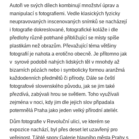
Autoři ve svých dílech kombinují množství úprav a
manipulací s fotografiemi. Vedle klasických fyzicky
neupravovaných inscenovaných snímků se nacházejí
i fotografie dokreslované, fotografické koláže i dle
předlohy různě potrhané přibližující se místy spíše
plastikám než obrazům. Převažující téma většiny
fotografií je nahota a erotično obecně. Je přítomno jak
v syrové podobě nahých lidských těl v mnohdy až
bizarních pózách nebo i symbolicky formou aranžmá
každodenních předmětů či přírody. Dále se čeští
fotografové slovenského původu, jak se jim také
přezdívá, zabývali hrou se světlem. Toho využívali
zejména v noci, kdy jim dle jejich slov připadala
potemnělá Praha jako jeden velký přírodní ateliér.
Dům fotografie v Revoluční ulici, ve kterém se
expozice nachází, byl přes deset let uzavřený pro
veřejnost. Táhlé spory Galerie hlavního města Prahy s