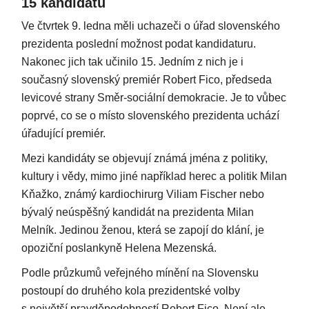
15 kandidátů
Ve čtvrtek 9. ledna měli uchazeči o úřad slovenského
prezidenta poslední možnost podat kandidaturu.
Nakonec jich tak učinilo 15. Jedním z nich je i
současný slovenský premiér Robert Fico, předseda
levicové strany Směr-sociální demokracie. Je to vůbec
poprvé, co se o místo slovenského prezidenta uchází
úřadující premiér.
Mezi kandidáty se objevují známá jména z politiky,
kultury i vědy, mimo jiné například herec a politik Milan
Kňažko, známý kardiochirurg Viliam Fischer nebo
bývalý neúspěšný kandidát na prezidenta Milan
Melník. Jedinou ženou, která se zapojí do klání, je
opoziční poslankyně Helena Mezenská.
Podle průzkumů veřejného mínění na Slovensku
postoupí do druhého kola prezidentské volby
s největší pravděpodobností Robert Fico. Není ale