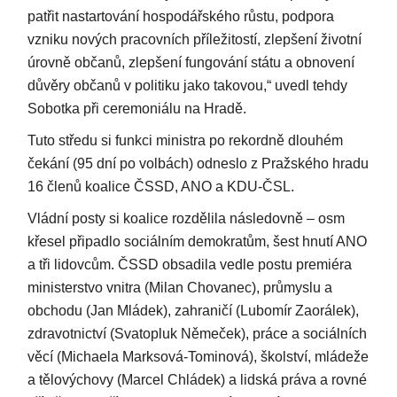
patřit nastartování hospodářského růstu, podpora
vzniku nových pracovních příležitostí, zlepšení životní
úrovně občanů, zlepšení fungování státu a obnovení
důvěry občanů v politiku jako takovou,“ uvedl tehdy
Sobotka při ceremoniálu na Hradě.
Tuto středu si funkci ministra po rekordně dlouhém
čekání (95 dní po volbách) odneslo z Pražského hradu
16 členů koalice ČSSD, ANO a KDU-ČSL.
Vládní posty si koalice rozdělila následovně – osm
křesel připadlo sociálním demokratům, šest hnutí ANO
a tři lidovcům. ČSSD obsadila vedle postu premiéra
ministerstvo vnitra (Milan Chovanec), průmyslu a
obchodu (Jan Mládek), zahraničí (Lubomír Zaorálek),
zdravotnictví (Svatopluk Němeček), práce a sociálních
věcí (Michaela Marksová-Tominová), školství, mládeže
a tělovýchovy (Marcel Chládek) a lidská práva a rovné