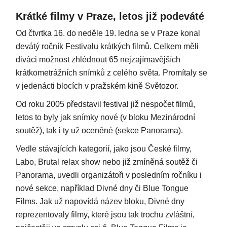
Krátké filmy v Praze, letos již podeváté
Od čtvrtka 16. do neděle 19. ledna se v Praze konal
devátý ročník Festivalu krátkých filmů. Celkem měli
diváci možnost zhlédnout 65 nejzajímavějších
krátkometrážních snímků z celého světa. Promítaly se
v jedenácti blocích v pražském kině Světozor.
Od roku 2005 představil festival již nespočet filmů,
letos to byly jak snímky nové (v bloku Mezinárodní
soutěž), tak i ty už oceněné (sekce Panorama).
Vedle stávajících kategorií, jako jsou České filmy,
Labo, Brutal relax show nebo již zmíněná soutěž či
Panorama, uvedli organizátoři v posledním ročníku i
nové sekce, například Divné dny či Blue Tongue
Films. Jak už napovídá název bloku, Divné dny
reprezentovaly filmy, které jsou tak trochu zvláštní,