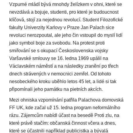
Vzpurné mládí bývá mnohdy želízkem v ohni, které se
nevzdává a bojuje, studenti, pro které je budoucnost
klíčová, stojí za nejednou revolucí. Student Filozofické
fakulty Univerzity Karlovy v Praze Jan Palach sice
revoluci nerozpoutal, ale jeho čin vstoupil do myslí lidí
jako symbol boje za svobodu. Na protest proti
smiřování se s okupací Československa vojsky
Varšavské smlouvy se 16. ledna 1969 upálil na
Václavském náměstí a na následky zranění po třech
dnech strávených v nemocnici zemřel. Od tohoto
nesobeckého kroku uběhlo letos 45 let, a lidé si tak
připomínali jeho památku na pietních akcích.
Mezi ohniska vzpomínání patřila Palachova domovská
FF UK, kde začal už 15. ledna program neformálního
rázu. Zájemcům nabídl účast na besedě Proti zlu, na
které právě stačím: občanská činnost včera a dnes,
které se účastnili například publicistka a bývalá