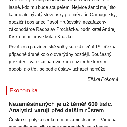
jasné, kdo mu bude soupeřem. Nejvíce šancí mají tito
kandidáti: bývalý slovenský premiér Ján Čarnogurský,
opoziční poslanec Pavol Hrušovský, nezařazený
zákonodárce Radoslav Procházka, podnikatel Andrej
Kiska nebo právě Milan Kňažko.
První kolo prezidentské volby se uskuteční 15. března,
případné druhé kolo o dva týdny později. Současný
prezident Ivan Gašparovič končí už druhé funkční
období a o třetí se podle ústavy ucházet nemůže.
Eliška Pokorná
Ekonomika
Nezaměstnaných je už téměř 600 tisíc.
Analytici varují před dalším růstem
Česko se potýká s rekordní nezaměstnaností. Vinu na