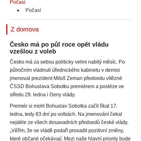
Počasí
Počasí
Z domova
Česko má po půl roce opět vládu
vzešlou z voleb
Česko má za sebou politicky velmi nabitý měsíc. Po
půlročním vládnutí úřednického kabinetu v demisi
jmenoval prezident Miloš Zeman předsedu vítězné
ČSSD Bohuslava Sobotku premiérem a posléze ve
středu 29. ledna i členy vlády.
Premiér si mohl Bohuslav Sobotka začít říkat 17.
ledna, tedy 83 dní po volbách. Na jmenování čekal
nejdéle ze všech dosavadních předsedů české vlády.
„Věřím, že se vládě podaří prosadit pozitivní změny,
které občané očekávají. Mezi naše hlavní priority bude