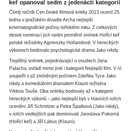
keř opanoval sedm z jedenácti kategorií
Čtvrtý ročník Cen české filmové kritiky 2013 ocenil 25.
ledna v pražském divadle Archa nejlepší
kinematografické počiny loňského roku. Z celkových
deseti nominací jich sedm proměnil snímek Hořící keř
polské režisérky Agnieszky Hollandové. V hereckých
výkonech bodovalo psychologické drama Jako nikdy.
Trojdílný snímek, pojednávající o osudech Jana
Palacha, ovládl mimo jiné i kategorii Nejlepší film. V ní
soupeřil s již zmíněným počinem Zdeňka Tyce Jako
nikdy a komediálním dramatem Klauni režiséra
Viktora Tauše. Oba snímky bodovaly až v kategorii
hereckých výkonů – jako nejlepší byli v hlavních rolích
oceněni Jiří Schmitzer a Petra Špalková (Jako nikdy),
v rolích vedlejších pak dominovali Jaroslava Pokorná
(Hořící keř) a Jíří Lábus (Klauni).