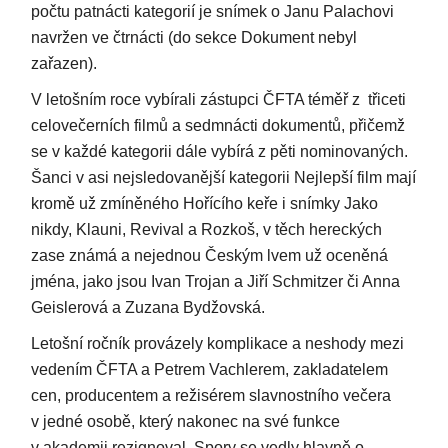
počtu patnácti kategorií je snímek o Janu Palachovi
navržen ve čtrnácti (do sekce Dokument nebyl
zařazen).
V letošním roce vybírali zástupci ČFTA téměř z třiceti
celovečerních filmů a sedmnácti dokumentů, přičemž
se v každé kategorii dále vybírá z pěti nominovaných.
Šanci v asi nejsledovanější kategorii Nejlepší film mají
kromě už zmíněného Hořícího keře i snímky Jako
nikdy, Klauni, Revival a Rozkoš, v těch hereckých
zase známá a nejednou Českým lvem už oceněná
jména, jako jsou Ivan Trojan a Jiří Schmitzer či Anna
Geislerová a Zuzana Bydžovská.
Letošní ročník provázely komplikace a neshody mezi
vedením ČFTA a Petrem Vachlerem, zakladatelem
cen, producentem a režisérem slavnostního večera
v jedné osobě, který nakonec na své funkce
v akademii rezignoval. Spory se vedly hlavně o