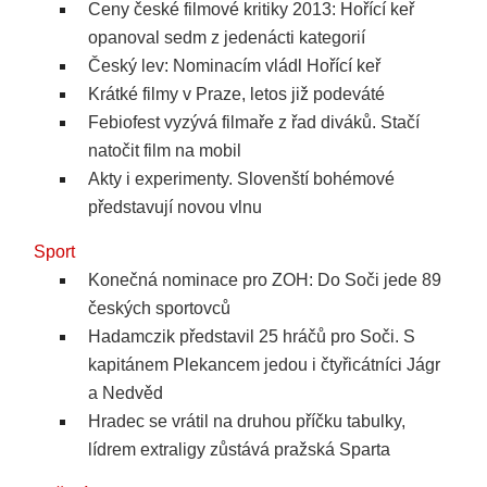
Ceny české filmové kritiky 2013: Hořící keř
opanoval sedm z jedenácti kategorií
Český lev: Nominacím vládl Hořící keř
Krátké filmy v Praze, letos již podeváté
Febiofest vyzývá filmaře z řad diváků. Stačí
natočit film na mobil
Akty i experimenty. Slovenští bohémové
představují novou vlnu
Sport
Konečná nominace pro ZOH: Do Soči jede 89
českých sportovců
Hadamczik představil 25 hráčů pro Soči. S
kapitánem Plekancem jedou i čtyřicátníci Jágr
a Nedvěd
Hradec se vrátil na druhou příčku tabulky,
lídrem extraligy zůstává pražská Sparta