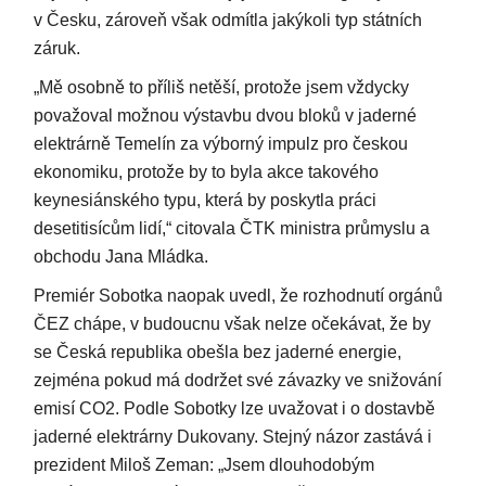
v Česku, zároveň však odmítla jakýkoli typ státních
záruk.
„Mě osobně to příliš netěší, protože jsem vždycky
považoval možnou výstavbu dvou bloků v jaderné
elektrárně Temelín za výborný impulz pro českou
ekonomiku, protože by to byla akce takového
keynesiánského typu, která by poskytla práci
desetitisícům lidí,“ citovala ČTK ministra průmyslu a
obchodu Jana Mládka.
Premiér Sobotka naopak uvedl, že rozhodnutí orgánů
ČEZ chápe, v budoucnu však nelze očekávat, že by
se Česká republika obešla bez jaderné energie,
zejména pokud má dodržet své závazky ve snižování
emisí CO2. Podle Sobotky lze uvažovat i o dostavbě
jaderné elektrárny Dukovany. Stejný názor zastává i
prezident Miloš Zeman: „Jsem dlouhodobým