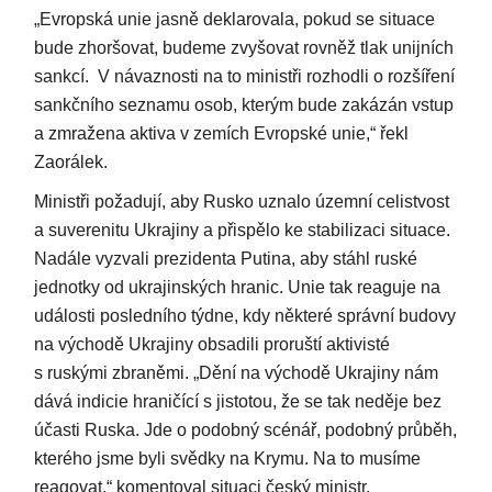
„Evropská unie jasně deklarovala, pokud se situace
bude zhoršovat, budeme zvyšovat rovněž tlak unijních
sankcí. V návaznosti na to ministři rozhodli o rozšíření
sankčního seznamu osob, kterým bude zakázán vstup
a zmražena aktiva v zemích Evropské unie,“ řekl
Zaorálek.
Ministři požadují, aby Rusko uznalo územní celistvost
a suverenitu Ukrajiny a přispělo ke stabilizaci situace.
Nadále vyzvali prezidenta Putina, aby stáhl ruské
jednotky od ukrajinských hranic. Unie tak reaguje na
události posledního týdne, kdy některé správní budovy
na východě Ukrajiny obsadili proruští aktivisté
s ruskými zbraněmi. „Dění na východě Ukrajiny nám
dává indicie hraničící s jistotou, že se tak neděje bez
účasti Ruska. Jde o podobný scénář, podobný průběh,
kterého jsme byli svědky na Krymu. Na to musíme
reagovat,“ komentoval situaci český ministr.