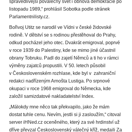
spravedlivější poválečný svět i obnova demokracie po
listopadu 1989,“ prohlásil Sobotka podle stránek
Parlamentnilisty.cz.
Bořivoj Utitz se narodil ve Vídni v české židovské
rodině. V dětství se s rodinou přestěhoval do Prahy,
odkud pocházel jeho otec. Dvakrát emigroval, poprvé
v roce 1939 do Palestiny, kde se mimo jiné účastnil
obrany Tobruku. Padl do zajetí Němců a ti ho v rámci
výměny zajatců propustili. V 50. letech působil
v Československém rozhlase, kde byl v zahraniční
redakci nadřízeným Arnošta Lustiga. Po srpnové
okupaci v roce 1968 emigroval do Německa, kde
založil samizdatové nakladatelství Index.
„Málokdy mne něco tak překvapilo, jako že mám
dostat tuhle cenu. Nevím, jestli si ji zasloužím,“ citoval
server iHNed.cz oceněného, který za své hrdinství už
dříve převzal Československý válečný kříž, medaili Za