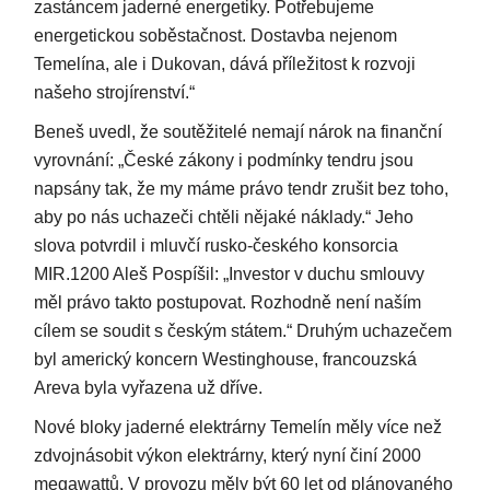
zastáncem jaderné energetiky. Potřebujeme
energetickou soběstačnost. Dostavba nejenom
Temelína, ale i Dukovan, dává příležitost k rozvoji
našeho strojírenství.“
Beneš uvedl, že soutěžitelé nemají nárok na finanční
vyrovnání: „České zákony i podmínky tendru jsou
napsány tak, že my máme právo tendr zrušit bez toho,
aby po nás uchazeči chtěli nějaké náklady.“ Jeho
slova potvrdil i mluvčí rusko-českého konsorcia
MIR.1200 Aleš Pospíšil: „Investor v duchu smlouvy
měl právo takto postupovat. Rozhodně není naším
cílem se soudit s českým státem.“ Druhým uchazečem
byl americký koncern Westinghouse, francouzská
Areva byla vyřazena už dříve.
Nové bloky jaderné elektrárny Temelín měly více než
zdvojnásobit výkon elektrárny, který nyní činí 2000
megawattů. V provozu měly být 60 let od plánovaného