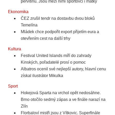
pervitinu. Jsou mezi nimi sportovci i matky
Ekonomika
ČEZ zrušil tendr na dostavbu dvou bloků
Temelína
Mládek chce podpořit export přijetím eura a
otevřením cest na další trhy
Kultura
Festival United Islands míří do zahrady
Kinských, pořadatelé prosí o pomoc
Albatros ocenil své nejlepší autory, hlavní cenu
získal ilustrátor Mikulka
Sport
Hokejová Sparta na vrchol opět nedosáhne.
Brno otočilo sedmý zápas a ve finále narazí na
Zlín
Florbaloví mistři jsou z Vítkovic. Superfinále