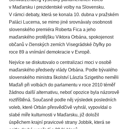
v Maďarsku i prezidentské volby na Slovensku.
V rámci debaty, která se konala 10. dubna v pražském
Paláci Lucerna, se mimo jiné srovnávaly osobnosti
slovenského premiéra Roberta Fica a jeho
maďarského protějšku Viktora Orbána, spokojenost
občanů v členských zemích Visegrádské čtyřky po
roce 89 a vnímání demokracie v Evropě.
Nejvíce se diskutovalo o centralizaci moci v osobě
maďarského předsedy vlády Orbána. Podle bývalého
slovenského ministra školství Lászla Szigetiho neměli
Maďaři při volbách do parlamentu v roce 2010 téměř
žádnou další alternativu, neboť opozice byla názorově
roztříštěná. Současně podle něj výsledek posledních
voleb, které Orbán přesvědčivě vyhrál, vypovídal o
slabé míře kulturnosti v Maďarsku, již doložil
úspěchem krajní pravicové strany Jobbik, která se