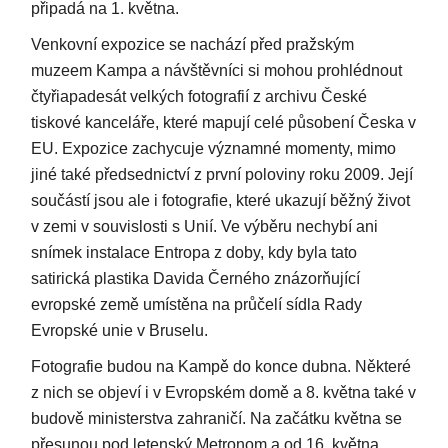
připadá na 1. května.
Venkovní expozice se nachází před pražským
muzeem Kampa a návštěvníci si mohou prohlédnout
čtyřiapadesát velkých fotografií z archivu České
tiskové kanceláře, které mapují celé působení Česka v
EU. Expozice zachycuje významné momenty, mimo
jiné také předsednictví z první poloviny roku 2009. Její
součástí jsou ale i fotografie, které ukazují běžný život
v zemi v souvislosti s Unií. Ve výběru nechybí ani
snímek instalace Entropa z doby, kdy byla tato
satirická plastika Davida Černého znázorňující
evropské země umístěna na průčelí sídla Rady
Evropské unie v Bruselu.
Fotografie budou na Kampě do konce dubna. Některé
z nich se objeví i v Evropském domě a 8. května také v
budově ministerstva zahraničí. Na začátku května se
přesunou pod letenský Metronom a od 16. května