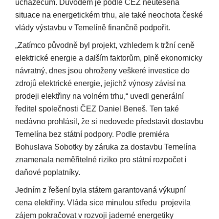
uchazečům. Důvodem je podle ČEZ neutěšená
situace na energetickém trhu, ale také neochota české
vlády výstavbu v Temelíně finančně podpořit.
„Zatímco původně byl projekt, vzhledem k tržní ceně
elektrické energie a dalším faktorům, plně ekonomicky
návratný, dnes jsou ohroženy veškeré investice do
zdrojů elektrické energie, jejichž výnosy závisí na
prodeji elektřiny na volném trhu,“ uvedl generální
ředitel společnosti ČEZ Daniel Beneš. Ten také
nedávno prohlásil, že si nedovede představit dostavbu
Temelína bez státní podpory. Podle premiéra
Bohuslava Sobotky by záruka za dostavbu Temelína
znamenala neměřitelné riziko pro státní rozpočet i
daňové poplatníky.
Jedním z řešení byla státem garantovaná výkupní
cena elektřiny. Vláda sice minulou středu projevila
zájem pokračovat v rozvoji jaderné energetiky