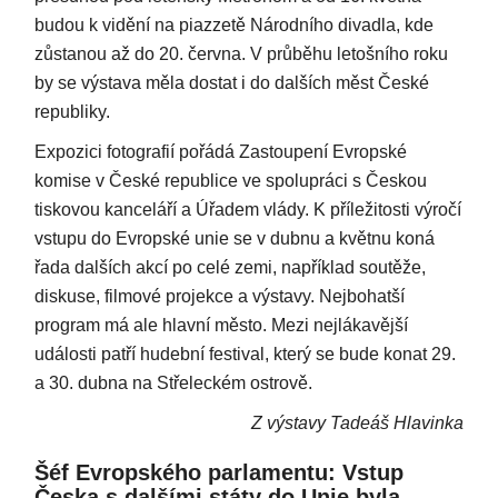
budou k vidění na piazzetě Národního divadla, kde
zůstanou až do 20. června. V průběhu letošního roku
by se výstava měla dostat i do dalších měst České
republiky.
Expozici fotografií pořádá Zastoupení Evropské
komise v České republice ve spolupráci s Českou
tiskovou kanceláří a Úřadem vlády. K příležitosti výročí
vstupu do Evropské unie se v dubnu a květnu koná
řada dalších akcí po celé zemi, například soutěže,
diskuse, filmové projekce a výstavy. Nejbohatší
program má ale hlavní město. Mezi nejlákavější
události patří hudební festival, který se bude konat 29.
a 30. dubna na Střeleckém ostrově.
Z výstavy Tadeáš Hlavinka
Šéf Evropského parlamentu: Vstup
Česka s dalšími státy do Unie byla