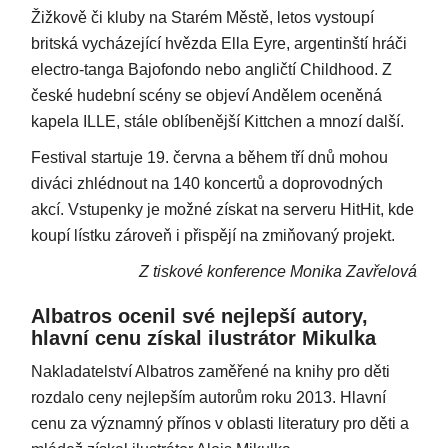
Žižkově či kluby na Starém Městě, letos vystoupí
britská vycházející hvězda Ella Eyre, argentinští hráči
electro-tanga Bajofondo nebo angličtí Childhood. Z
české hudební scény se objeví Andělem oceněná
kapela ILLE, stále oblíbenější Kittchen a mnozí další.
Festival startuje 19. června a během tří dnů mohou
diváci zhlédnout na 140 koncertů a doprovodných
akcí. Vstupenky je možné získat na serveru HitHit, kde
koupí lístku zároveň i přispějí na zmiňovaný projekt.
Z tiskové konference Monika Zavřelová
Albatros ocenil své nejlepší autory,
hlavní cenu získal ilustrátor Mikulka
Nakladatelství Albatros zaměřené na knihy pro děti
rozdalo ceny nejlepším autorům roku 2013. Hlavní
cenu za významný přínos v oblasti literatury pro děti a