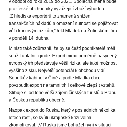
v období od roku 2019 do 2021. Společná měna bude
pro české obchodníky vyvážející zboží výhodou.
„Z hlediska exportérů to znamená snížení
transakčních nákladů a omezení nutnosti se pojišťovat
vůči kurzovým rizikům,“ řekl Mládek na Žofínském fóru
v pondělí 14. dubna.
Ministr také zdůraznil, že by se čeští podnikatelé měli
snažit uplatnit i jinde. Export mimo poměrně nasycený
evropský trh představuje větší rizika, ale také možnost
vyššího zisku. Největší potenciál k obchodu vidí
Sobotkův kabinet v Číně a podle Mládka chce
povzbudit export na tamní trh i celkově zlepšit vztahů.
Slibuje si od toho větší zájem čínských turistů o Prahu
a Českou republiku obecně.
Naopak export do Ruska, který v posledních několika
letech rostl, se kvůli ukrajinské krizi velmi
zkomplikoval. „V Rusku jsme bohužel nyní v situaci