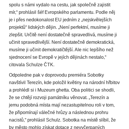
spolu s námi vydalo na cestu, jak společně zajistit
mír,“ prohlásil šéf Evropského parlamentu. Podle něj
je i přes nedokonalost EU jedním z „nejskvělejších
projektů“ lidských dějin. „Není perfektní, musíme ji
zlepšit. Určitě není dostatečně spravedlivá, musíme ji
učinit spravedlivější. Není dostatečně demokratická,
musíme ji učinit demokratičtější. Ale nic lepšího než
sjednocení se Evropě v jejích dějinách nestalo,“
citovala Schulze ČTK.
Odpoledne pak v doprovodu premiéra Sobotky
navštívil Terezín, kde položil květiny na národní hřbitov
a prohlédl si i Muzeum ghetta. Oba politici se shodli,
že se chtějí rozvoji památníku věnovat. „Terezín a
jemu podobná místa mají nezastupitelnou roli v tom,
že připomínají válečné hrůzy a následnou prohru
nacistů,“ prohlásil Schulz. Sobotka na místě slíbil, že
by město mohlo získat dotace z nevyčerpaných