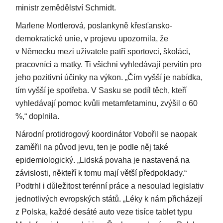
ministr zemědělství Schmidt.
Marlene Mortlerová, poslankyně křesťansko-
demokratické unie, v projevu upozornila, že
v Německu mezi uživatele patří sportovci, školáci,
pracovníci a matky. Ti všichni vyhledávají pervitin pro
jeho pozitivní účinky na výkon. „Čím vyšší je nabídka,
tím vyšší je spotřeba. V Sasku se podíl těch, kteří
vyhledávají pomoc kvůli metamfetaminu, zvýšil o 60
%,“ doplnila.
Národní protidrogový koordinátor Vobořil se naopak
zaměřil na původ jevu, ten je podle něj také
epidemiologický. „Lidská povaha je nastavená na
závislosti, někteří k tomu mají větší předpoklady.“
Podtrhl i důležitost terénní práce a nesoulad legislativ
jednotlivých evropských států. „Léky k nám přicházejí
z Polska, každé desáté auto veze tisíce tablet typu