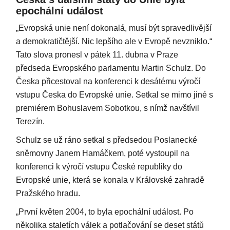
epochální událost
„Evropská unie není dokonalá, musí být spravedlivější
a demokratičtější. Nic lepšího ale v Evropě nevzniklo.“
Tato slova pronesl v pátek 11. dubna v Praze
předseda Evropského parlamentu Martin Schulz. Do
Česka přicestoval na konferenci k desátému výročí
vstupu Česka do Evropské unie. Setkal se mimo jiné s
premiérem Bohuslavem Sobotkou, s nímž navštívil
Terezín.
Schulz se už ráno setkal s předsedou Poslanecké
sněmovny Janem Hamáčkem, poté vystoupil na
konferenci k výročí vstupu České republiky do
Evropské unie, která se konala v Královské zahradě
Pražského hradu.
„První květen 2004, to byla epochální událost. Po
několika staletích válek a potlačování se deset států