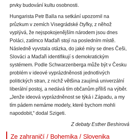
prvky budování kultu osobnosti.
Hungarista Petr Balla na setkání upozornil na
průzkum v zemích Visegrádské čtyřky, z něhož
vyplývá, že nejspokojenějším národem jsou dnes
Poláci, zatímco Maďaři stojí na posledním místě.
Následně vyvstala otázka, do jaké míry se dnes Češi,
Slováci a Maďaři identifikují s demokratickým
systémem. Podle Schwarzenberga může být v Česku
problém v ideové vyprázdněnosti jednotlivých
politických stran, z nichž většina zaujímá univerzální
liberální postoj, a nedává tím občanům příliš na výběr.
„Jenže ideová vyprázdněnost se týká i Západu, a my
tím pádem nemáme modely, které bychom mohli
napodobit,“ dodal Szigeti.
Z debaty Esther Beshirová
Ze zahraničí / Bohemika / Slovenika