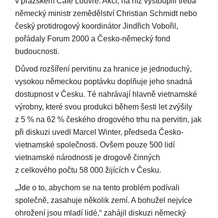
v pražském Café Louvre. Akci, na níž vystoupili třeba
německý ministr zemědělství Christian Schmidt nebo
český protidrogový koordinátor Jindřich Vobořil,
pořádaly Forum 2000 a Česko-německý fond
budoucnosti.
Důvod rozšíření pervitinu za hranice je jednoduchý,
vysokou německou poptávku doplňuje jeho snadná
dostupnost v Česku. Té nahrávají hlavně vietnamské
výrobny, které svou produkci během šesti let zvýšily
z 5 % na 62 % českého drogového trhu na pervitin, jak
při diskuzi uvedl Marcel Winter, předseda Česko-
vietnamské společnosti. Ovšem pouze 500 lidí
vietnamské národnosti je drogově činných
z celkového počtu 58 000 žijících v Česku.
„Jde o to, abychom se na tento problém podívali
společně, zasahuje několik zemí. A bohužel nejvíce
ohrožení jsou mladí lidé,“ zahájil diskuzi německý