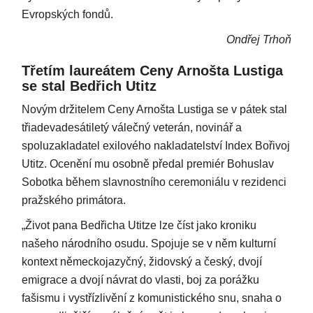
Evropských fondů.
Ondřej Trhoň
Třetím laureátem Ceny Arnošta Lustiga
se stal Bedřich Utitz
Novým držitelem Ceny Arnošta Lustiga se v pátek stal
třiadevadesátiletý válečný veterán, novinář a
spoluzakladatel exilového nakladatelství Index Bořivoj
Utitz. Ocenění mu osobně předal premiér Bohuslav
Sobotka během slavnostního ceremoniálu v rezidenci
pražského primátora.
„Život pana Bedřicha Utitze lze číst jako kroniku
našeho národního osudu. Spojuje se v něm kulturní
kontext německojazyčný, židovský a český, dvojí
emigrace a dvojí návrat do vlasti, boj za porážku
fašismu i vystřízlivění z komunistického snu, snaha o