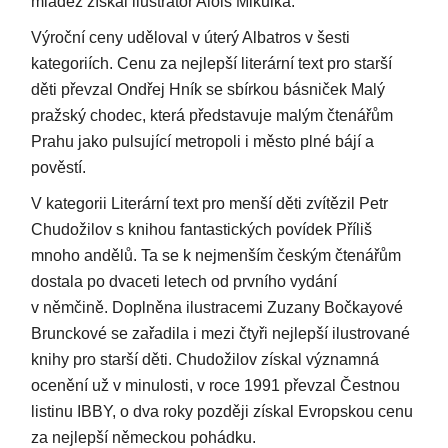
mládež získal ilustrátor Alois Mikulka.
Výroční ceny uděloval v úterý Albatros v šesti
kategoriích. Cenu za nejlepší literární text pro starší
děti převzal Ondřej Hník se sbírkou básniček Malý
pražský chodec, která představuje malým čtenářům
Prahu jako pulsující metropoli i město plné bájí a
pověstí.
V kategorii Literární text pro menší děti zvítězil Petr
Chudožilov s knihou fantastických povídek Příliš
mnoho andělů. Ta se k nejmenším českým čtenářům
dostala po dvaceti letech od prvního vydání
v němčině. Doplněna ilustracemi Zuzany Bočkayové
Brunckové se zařadila i mezi čtyři nejlepší ilustrované
knihy pro starší děti. Chudožilov získal významná
ocenění už v minulosti, v roce 1991 převzal Čestnou
listinu IBBY, o dva roky později získal Evropskou cenu
za nejlepší německou pohádku.