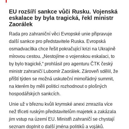
EU rozšíří sankce vůči Rusku. Vojenská
eskalace by byla tragická, řekl ministr
Zaorálek
Rada pro zahraniční věci Evropské unie připravuje
další sankce pro představitele Ruska. Evropská
osmadvacítka chce řešit pokračující krizi na Ukrajině
mírovou cestou. „Nestojíme o vojenskou eskalaci, to
by bylo tragické,“ prohlásil pro agenturu ČTK český
ministr zahraničí Lubomír Zaorálek. Zároveň sdělil, že
příští týden se možná uskuteční mimořádný summit,
na kterém by měli politici rozhodnout o plošných
hospodářských sankcích.
Unie už v březnu kvůli krymské anexi zmrazila více
než třiceti ruským představitelům majetek a zakázala
jim vstup na území EU. Ministři zahraničí se chystají
seznam doplnit o další jména politiků a vojáků.