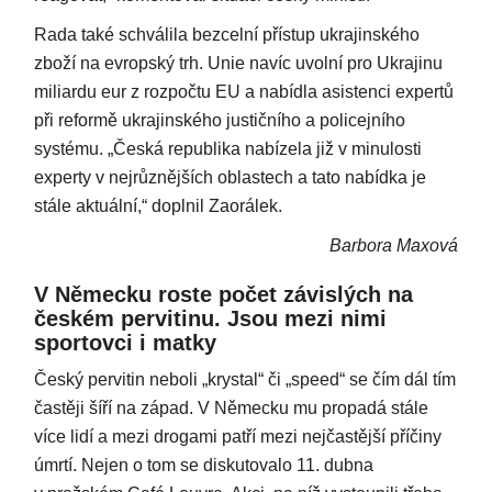
Rada také schválila bezcelní přístup ukrajinského
zboží na evropský trh. Unie navíc uvolní pro Ukrajinu
miliardu eur z rozpočtu EU a nabídla asistenci expertů
při reformě ukrajinského justičního a policejního
systému. „Česká republika nabízela již v minulosti
experty v nejrůznějších oblastech a tato nabídka je
stále aktuální,“ doplnil Zaorálek.
Barbora Maxová
V Německu roste počet závislých na
českém pervitinu. Jsou mezi nimi
sportovci i matky
Český pervitin neboli „krystal“ či „speed“ se čím dál tím
častěji šíří na západ. V Německu mu propadá stále
více lidí a mezi drogami patří mezi nejčastější příčiny
úmrtí. Nejen o tom se diskutovalo 11. dubna