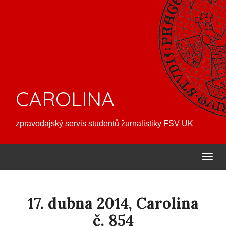
CAROLINA
zpravodajský servis studentů žurnalistiky FSV UK
17. dubna 2014, Carolina
č. 854