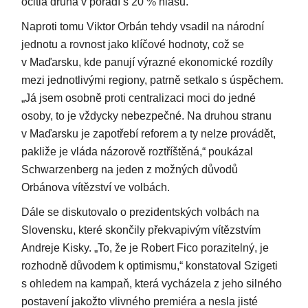
ocitla druhá v pořadí s 20 % hlasů.
Naproti tomu Viktor Orbán tehdy vsadil na národní
jednotu a rovnost jako klíčové hodnoty, což se
v Maďarsku, kde panují výrazné ekonomické rozdíly
mezi jednotlivými regiony, patrně setkalo s úspěchem.
„Já jsem osobně proti centralizaci moci do jedné
osoby, to je vždycky nebezpečné. Na druhou stranu
v Maďarsku je zapotřebí reforem a ty nelze provádět,
pakliže je vláda názorově roztříštěná,“ poukázal
Schwarzenberg na jeden z možných důvodů
Orbánova vítězství ve volbách.
Dále se diskutovalo o prezidentských volbách na
Slovensku, které skončily překvapivým vítězstvím
Andreje Kisky. „To, že je Robert Fico porazitelný, je
rozhodně důvodem k optimismu,“ konstatoval Szigeti
s ohledem na kampaň, která vycházela z jeho silného
postavení jakožto vlivného premiéra a nesla jisté