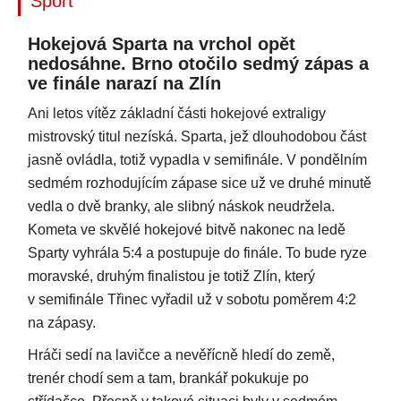
Sport
Hokejová Sparta na vrchol opět
nedosáhne. Brno otočilo sedmý zápas a
ve finále narazí na Zlín
Ani letos vítěz základní části hokejové extraligy
mistrovský titul nezíská. Sparta, jež dlouhodobou část
jasně ovládla, totiž vypadla v semifinále. V pondělním
sedmém rozhodujícím zápase sice už ve druhé minutě
vedla o dvě branky, ale slibný náskok neudržela.
Kometa ve skvělé hokejové bitvě nakonec na ledě
Sparty vyhrála 5:4 a postupuje do finále. To bude ryze
moravské, druhým finalistou je totiž Zlín, který
v semifinále Třinec vyřadil už v sobotu poměrem 4:2
na zápasy.
Hráči sedí na lavičce a nevěřícně hledí do země,
trenér chodí sem a tam, brankář pokukuje po