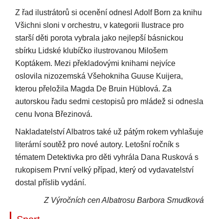
Z řad ilustrátorů si ocenění odnesl Adolf Born za knihu
Všichni sloni v orchestru, v kategorii Ilustrace pro
starší děti porota vybrala jako nejlepší básnickou
sbírku Lidské klubíčko ilustrovanou Milošem
Koptákem. Mezi překladovými knihami nejvíce
oslovila nizozemská Všehokniha Guuse Kuijera,
kterou přeložila Magda De Bruin Hüblová. Za
autorskou řadu sedmi cestopisů pro mládež si odnesla
cenu Ivona Březinová.
Nakladatelství Albatros také už pátým rokem vyhlašuje
literární soutěž pro nové autory. Letošní ročník s
tématem Detektivka pro děti vyhrála Dana Rusková s
rukopisem První velký případ, který od vydavatelství
dostal příslib vydání.
Z Výročních cen Albatrosu Barbora Smudková