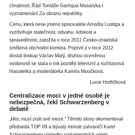
chrabrost, Řád Tomáše Garriqua Masaryka i
vyznamenání Za obranu republiky.
Cenu, která nese jméno spisovatele Arnošta Lustiga a
vyzdvihuje statečnost, odvahu, lidskost a
spravedlnost, založila v roce 2011 Česko-izraelská
smíšená obchodní komora. Poprvé ji v roce 2012
dostal biskup Václav Malý, druhou oceněnou
osobností se stala o rok později televizní a rozhlasová
hlasatelka a moderátorka Kamila Moučková.
Lucie Hrdličková
Centralizace moci v jedné osobě je
nebezpečná, řekl Schwarzenberg v
debatě
„Moc musí znát své meze.“ Těmito slovy okomentoval
předseda TOP 09 a bývalý ministr zahraničí Karel
Schwarzenberg výsledky parlamentních voleb