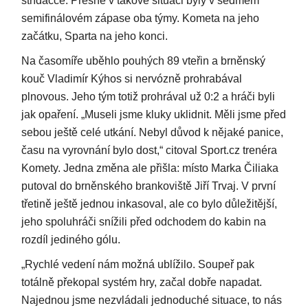
střídačce. Přesně v takové situaci byly v sedmém
semifinálovém zápase oba týmy. Kometa na jeho
začátku, Sparta na jeho konci.
Na časomíře uběhlo pouhých 89 vteřin a brněnský
kouč Vladimír Kýhos si nervózně prohrabával
plnovous. Jeho tým totiž prohrával už 0:2 a hráči byli
jak opaření. „Museli jsme kluky uklidnit. Měli jsme před
sebou ještě celé utkání. Nebyl důvod k nějaké panice,
času na vyrovnání bylo dost,“ citoval Sport.cz trenéra
Komety. Jedna změna ale přišla: místo Marka Čiliaka
putoval do brněnského brankoviště Jiří Trvaj. V první
třetině ještě jednou inkasoval, ale co bylo důležitější,
jeho spoluhráči snížili před odchodem do kabin na
rozdíl jediného gólu.
„Rychlé vedení nám možná ublížilo. Soupeř pak
totálně překopal systém hry, začal dobře napadat.
Najednou jsme nezvládali jednoduché situace, to nás