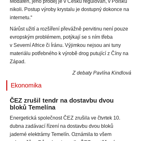
Modafen, jeho prodej je v Česku regulován, v Polsku
nikoli. Postup výroby krystalu je dostupný dokonce na
internetu.“
Nárůst užití a rozšíření převážně pervitinu není pouze
evropským problémem, potýkají se s ním třeba
v Severní Africe či Íránu. Výjimkou nejsou ani tuny
materiálu potřebného k výrobě drog putující z Číny na
Západ.
Z debaty Pavlína Kindlová
Ekonomika
ČEZ zrušil tendr na dostavbu dvou
bloků Temelína
Energetická společnost ČEZ zrušila ve čtvrtek 10.
dubna zadávací řízení na dostavbu dvou bloků
jaderné elektrárny Temelín. Oznámila to všem