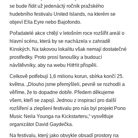
se bude řídit už jedenáctý ročník pražského
hudebního festivalu United Islands, na kterém se
objeví Ella Eyre nebo Bajofondo.
Pořadatelé akce chtějí v letošním roce rozšířit areál o
hlavní scénu, která by se nacházela v zahradě
Kinských. Na takovou lokalitu však nemají dostatečné
prostředky. Proto prosí fanoušky a budoucí
návštěvníky, aby na webu HitHit přispěli.
Celkově potřebují 1,6 milionu korun, sbírka končí 25.
května. „Dlouho jsme přemýšleli, pevně se rozhodli a
věříme, že to dopadne dobře. Předem děkujeme
všem, kteří se zapojí. Jednou z inspirací pro další
rozšíření a zlepšení festivalu pro nás byl projekt Pono
Music Neila Younga na Kickstarteru,“ vysvětluje
organizátor David Gaydečka.
Na festivalu, který jako obvykle obsadí prostory na