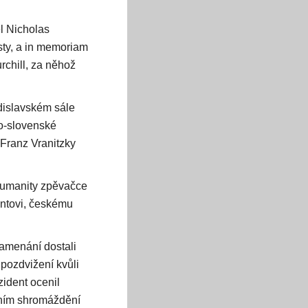
l Nicholas
sty, a in memoriam
rchill, za něhož
dislavském sále
ko-slovenské
Franz Vranitzky
 humanity zpěvačce
ntovi, českému
namenání dostali
 pozdvižení kvůli
ident ocenil
dním shromáždění