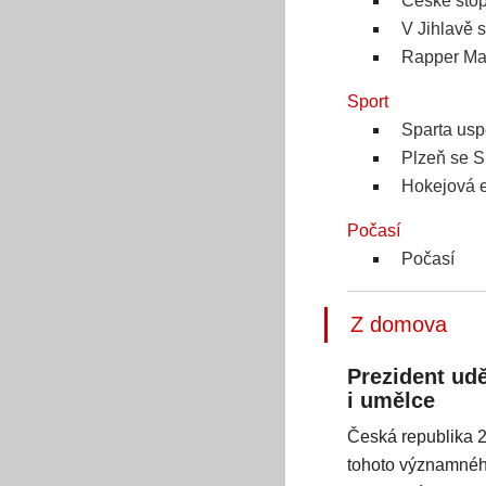
České stopy
V Jihlavě 
Rapper Mar
Sport
Sparta uspě
Plzeň se Sp
Hokejová e
Počasí
Počasí
Z domova
Prezident udě
i umělce
Česká republika 28
tohoto významného