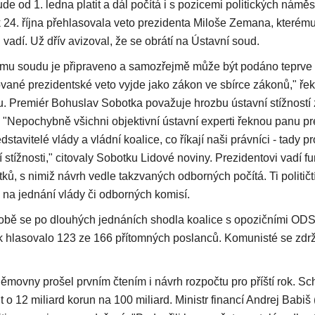
e od 1. ledna platit a dál počítá i s pozicemi politických námě
24. října přehlasovala veto prezidenta Miloše Zemana, kterému p
vadí. Už dřív avizoval, že se obrátí na Ústavní soud.
mu soudu je připraveno a samozřejmě může být podáno teprve 
vané prezidentské veto vyjde jako zákon ve sbírce zákonů," ře
 Premiér Bohuslav Sobotka považuje hrozbu ústavní stížností 
"Nepochybně všichni objektivní ústavní experti řeknou panu pre
dstavitelé vlády a vládní koalice, co říkají naši právníci - tady 
 stížnosti," citovaly Sobotku Lidové noviny. Prezidentovi vadí 
ků, s nimiž návrh vedle takzvaných odborných počítá. Ti političt
y na jednání vlády či odborných komisí.
bě se po dlouhých jednáních shodla koalice s opozičními ODS
k hlasovalo 123 ze 166 přítomných poslanců. Komunisté se zdržel
ěmovny prošel prvním čtením i návrh rozpočtu pro příští rok. Sc
 o 12 miliard korun na 100 miliard. Ministr financí Andrej Babi