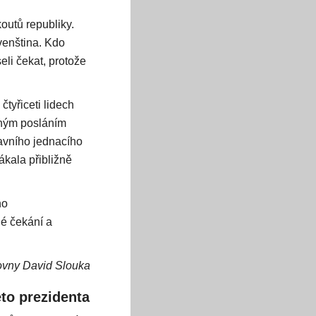
outů republiky.
ovenština. Kdo
eli čekat, protože
čtyřiceti lidech
sným posláním
lavního jednacího
ákala přibližně
ho
hé čekání a
vny David Slouka
eto prezidenta