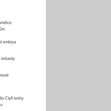
 umělce
kům
hní embrya
 miliardy
omové
lo Čtyři knihy
nu