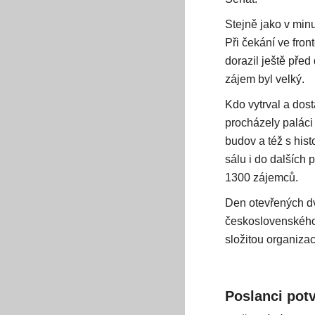
Stejně jako v minu
Při čekání ve fron
dorazil ještě před
zájem byl velký.
Kdo vytrval a dost
procházely palác
budov a též s his
sálu i do dalších 
1300 zájemců.
Den otevřených dv
československého 
složitou organiza
Poslanci potv