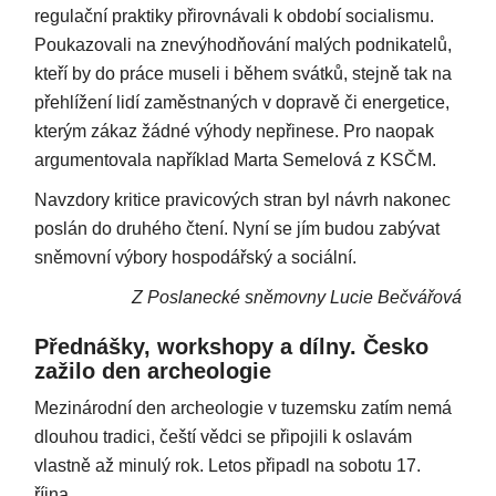
regulační praktiky přirovnávali k období socialismu.
Poukazovali na znevýhodňování malých podnikatelů,
kteří by do práce museli i během svátků, stejně tak na
přehlížení lidí zaměstnaných v dopravě či energetice,
kterým zákaz žádné výhody nepřinese. Pro naopak
argumentovala například Marta Semelová z KSČM.
Navzdory kritice pravicových stran byl návrh nakonec
poslán do druhého čtení. Nyní se jím budou zabývat
sněmovní výbory hospodářský a sociální.
Z Poslanecké sněmovny Lucie Bečvářová
Přednášky, workshopy a dílny. Česko
zažilo den archeologie
Mezinárodní den archeologie v tuzemsku zatím nemá
dlouhou tradici, čeští vědci se připojili k oslavám
vlastně až minulý rok. Letos připadl na sobotu 17.
října.