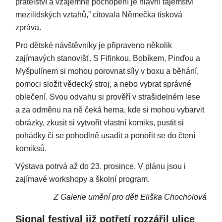
přátelství a vzájemné pochopení je hlavní tajemství
mezilidských vztahů,” citovala Němečka tisková
zpráva.
Pro dětské návštěvníky je připraveno několik
zajímavých stanovišť. S Fifinkou, Bobíkem, Pinďou a
Myšpulínem si mohou porovnat síly v boxu a běhání,
pomoci složit vědecký stroj, a nebo vybrat správné
oblečení. Svou odvahu si prověří v strašidelném lese
a za odměnu na ně čeká herna, kde si mohou vybarvit
obrázky, zkusit si vytvořit vlastní komiks, pustit si
pohádky či se pohodlně usadit a ponořit se do čtení
komiksů.
Výstava potrvá až do 23. prosince. V plánu jsou i
zajímavé workshopy a školní program.
Z Galerie umění pro děti Eliška Chocholová
Signal festival již potřetí rozzářil ulice