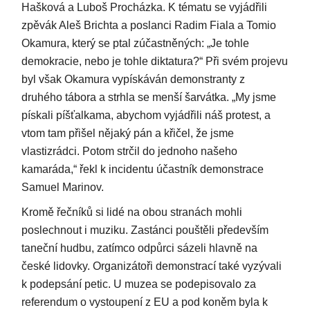
Hašková a Luboš Procházka. K tématu se vyjádřili
zpěvák Aleš Brichta a poslanci Radim Fiala a Tomio
Okamura, který se ptal zúčastněných: „Je tohle
demokracie, nebo je tohle diktatura?“ Při svém projevu
byl však Okamura vypískáván demonstranty z
druhého tábora a strhla se menší šarvátka. „My jsme
pískali píšťalkama, abychom vyjádřili náš protest, a
vtom tam přišel nějaký pán a křičel, že jsme
vlastizrádci. Potom strčil do jednoho našeho
kamaráda,“ řekl k incidentu účastník demonstrace
Samuel Marinov.
Kromě řečníků si lidé na obou stranách mohli
poslechnout i muziku. Zastánci pouštěli především
taneční hudbu, zatímco odpůrci sázeli hlavně na
české lidovky. Organizátoři demonstrací také vyzývali
k podepsání petic. U muzea se podepisovalo za
referendum o vystoupení z EU a pod koněm byla k