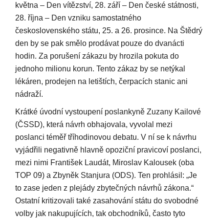
května – Den vítězství, 28. září – Den české státnosti,
28. října – Den vzniku samostatného
československého státu, 25. a 26. prosince. Na Štědrý
den by se pak smělo prodávat pouze do dvanácti
hodin. Za porušení zákazu by hrozila pokuta do
jednoho milionu korun. Tento zákaz by se netýkal
lékáren, prodejen na letištích, čerpacích stanic ani
nádraží.
Krátké úvodní vystoupení poslankyně Zuzany Kailové
(ČSSD), která návrh obhajovala, vyvolal mezi
poslanci téměř tříhodinovou debatu. V ní se k návrhu
vyjádřili negativně hlavně opoziční pravicoví poslanci,
mezi nimi František Laudát, Miroslav Kalousek (oba
TOP 09) a Zbyněk Stanjura (ODS). Ten prohlásil: „Je
to zase jeden z plejády zbytečných návrhů zákona.“
Ostatní kritizovali také zasahování státu do svobodné
volby jak nakupujících, tak obchodníků, často tyto