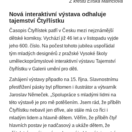
Z křestu Eliška Mainclová
Nová interaktivní výstava odhaluje
tajemství Čtyřlístku
Časopis Čtyřlístek patří v Česku mezi nejznámější
dětské komiksy. Vychází již 46 let a v listopadu vyjde
jeho 600. číslo. Na počest tohoto jubilea uspořádal
tým mladých designérů z pražské Vysoké školy
uměleckoprůmyslové interaktivní výstavu Tajemství
čtyřlístku v Galerii umění pro děti.
Zahájení výstavy připadlo na 15. října. Slavnostnímu
přestřižení pásky byl přítomen i ilustrátor a výtvarník
Jaroslav Němeček. „Spolupráce s mladými lidmi na
této výstavě je pro mě potěšením. Jsem rád, že příběh
Čtyřlístku nebavil jen dříve, ale stále má co říci i
mladým lidem a hlavně dětem. Věřím, že příběh čtyř
hlavních postav je nadčasový a ukáže dětem, že