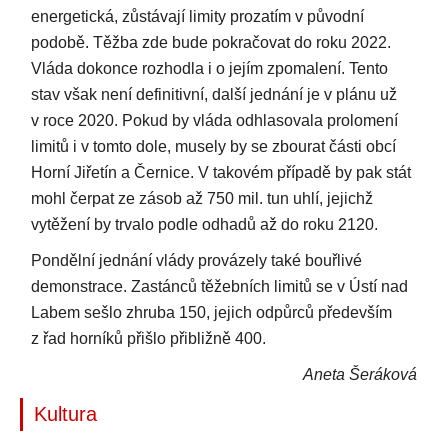
energetická, zůstávají limity prozatím v původní
podobě. Těžba zde bude pokračovat do roku 2022.
Vláda dokonce rozhodla i o jejím zpomalení. Tento
stav však není definitivní, další jednání je v plánu už
v roce 2020. Pokud by vláda odhlasovala prolomení
limitů i v tomto dole, musely by se zbourat části obcí
Horní Jiřetín a Černice. V takovém případě by pak stát
mohl čerpat ze zásob až 750 mil. tun uhlí, jejichž
vytěžení by trvalo podle odhadů až do roku 2120.
Pondělní jednání vlády provázely také bouřlivé
demonstrace. Zastánců těžebních limitů se v Ústí nad
Labem sešlo zhruba 150, jejich odpůrců především
z řad horníků přišlo přibližně 400.
Aneta Šeráková
Kultura