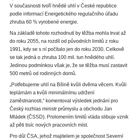
V současnosti tvoří hnědé uhlí v České republice
podle informací Energetického regulačního úřadu
zhruba 60 % vyrobené energie.
Na základě tohoto rozhodnutí by těžba mohla trvat až
do roku 2055, na rozdíl od původních limitů z roku
1991, kdy se s ní počítalo jen do roku 2030. Celkově
se tak jedná o zhruba 100 mil. tun hnědého uhlí.
Jedinou podmínkou však je, že se těžba musí zastavit
500 metrů od rodinných domů.
„Potřebujeme uhlí na Bílině kvůli dvěma věcem. Kvůli
teplárnám a kvůli minimálnímu udržení
zaměstnanosti,“ komentoval výsledek jednání pro
Český rozhlas ministr průmyslu a obchodu Jan
Mládek (ČSSD). Prolomením limitů vláda slibuje vznik
až pěti tisíc nových pracovních míst.
Pro důl ČSA, jehož majitelem je společnost Severní