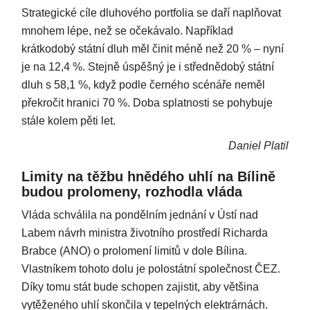
Strategické cíle dluhového portfolia se daří naplňovat
mnohem lépe, než se očekávalo. Například
krátkodobý státní dluh měl činit méně než 20 % – nyní
je na 12,4 %. Stejně úspěšný je i střednědobý státní
dluh s 58,1 %, když podle černého scénáře neměl
překročit hranici 70 %. Doba splatnosti se pohybuje
stále kolem pěti let.
Daniel Platil
Limity na těžbu hnědého uhlí na Bílině
budou prolomeny, rozhodla vláda
Vláda schválila na pondělním jednání v Ústí nad
Labem návrh ministra životního prostředí Richarda
Brabce (ANO) o prolomení limitů v dole Bílina.
Vlastníkem tohoto dolu je polostátní společnost ČEZ.
Díky tomu stát bude schopen zajistit, aby většina
vytěženého uhlí skončila v tepelných elektrárnách.