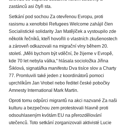
zastánců asi čtyři sta.
Setkání pod sochou Za otevřenou Evropu, proti
rasismu a xenofobii Refugees Welcome zahájil člen
Socialistické solidarity Jan Matějíček a vystoupilo zde
několik řečníků, kteří hovořili o vlastních zkušenostech
a zároveň odkazovali na migrační vlny během 20.
století. „Měli bychom být vděční, že žijeme v Evropě,
kde 70 let nebyla válka,“ hlásala socioložka Jiřina
Šiklová, signatářka manifestu Dva tisíce slov a Charty
77. Promluvili také jeden z koordinátorů pomoci
uprchlíkům Jan Vrobel nebo ředitel české pobočky
Amnesty International Mark Martin.
Oproti tomu odpůrci migrantů na akci nazvané Za naši
kulturu a bezpečnou zem protestovali hlavně proti
odsouhlaseným kvótám EU na přerozdělování
utečenců. Toto setkání zorganizovali aktivisté Lucie