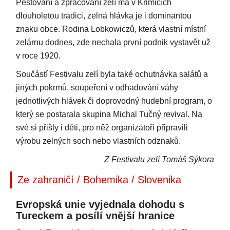
Pěstování a zpracování zelí má v Křimicích
dlouholetou tradici, zelná hlávka je i dominantou
znaku obce. Rodina Lobkowiczů, která vlastní místní
zelárnu dodnes, zde nechala první podnik vystavět už
v roce 1920.
Součástí Festivalu zelí byla také ochutnávka salátů a
jiných pokrmů, soupeření v odhadování váhy
jednotlivých hlávek či doprovodný hudební program, o
který se postarala skupina Michal Tučný revival. Na
své si přišly i děti, pro něž organizátoři připravili
výrobu zelných soch nebo vlastních odznaků.
Z Festivalu zelí Tomáš Sýkora
Ze zahraničí / Bohemika / Slovenika
Evropská unie vyjednala dohodu s
Tureckem a posílí vnější hranice