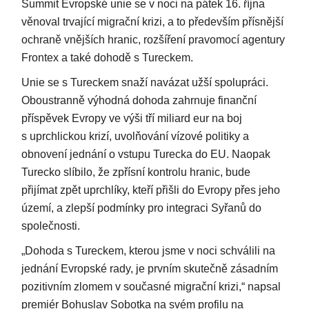
Summit Evropské unie se v noci na pátek 16. října
věnoval trvající migrační krizi, a to především přísnější
ochraně vnějších hranic, rozšíření pravomocí agentury
Frontex a také dohodě s Tureckem.
Unie se s Tureckem snaží navázat užší spolupráci.
Oboustranně výhodná dohoda zahrnuje finanční
příspěvek Evropy ve výši tří miliard eur na boj
s uprchlickou krizí, uvolňování vízové politiky a
obnovení jednání o vstupu Turecka do EU. Naopak
Turecko slíbilo, že zpřísní kontrolu hranic, bude
přijímat zpět uprchlíky, kteří přišli do Evropy přes jeho
území, a zlepší podmínky pro integraci Syřanů do
společnosti.
„Dohoda s Tureckem, kterou jsme v noci schválili na
jednání Evropské rady, je prvním skutečně zásadním
pozitivním zlomem v současné migrační krizi,“ napsal
premiér Bohuslav Sobotka na svém profilu na