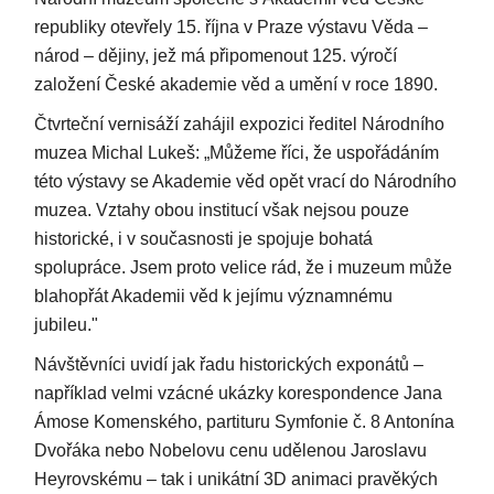
republiky otevřely 15. října v Praze výstavu Věda –
národ – dějiny, jež má připomenout 125. výročí
založení České akademie věd a umění v roce 1890.
Čtvrteční vernisáží zahájil expozici ředitel Národního
muzea Michal Lukeš: „Můžeme říci, že uspořádáním
této výstavy se Akademie věd opět vrací do Národního
muzea. Vztahy obou institucí však nejsou pouze
historické, i v současnosti je spojuje bohatá
spolupráce. Jsem proto velice rád, že i muzeum může
blahopřát Akademii věd k jejímu významnému
jubileu."
Návštěvníci uvidí jak řadu historických exponátů –
například velmi vzácné ukázky korespondence Jana
Ámose Komenského, partituru Symfonie č. 8 Antonína
Dvořáka nebo Nobelovu cenu udělenou Jaroslavu
Heyrovskému – tak i unikátní 3D animaci pravěkých