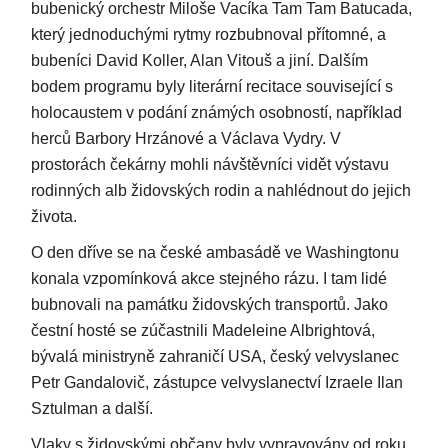
bubenický orchestr Miloše Vacíka Tam Tam Batucada,
který jednoduchými rytmy rozbubnoval přítomné, a
bubeníci David Koller, Alan Vitouš a jiní. Dalším
bodem programu byly literární recitace související s
holocaustem v podání známých osobností, například
herců Barbory Hrzánové a Václava Vydry. V
prostorách čekárny mohli návštěvníci vidět výstavu
rodinných alb židovských rodin a nahlédnout do jejich
života.
O den dříve se na české ambasádě ve Washingtonu
konala vzpomínková akce stejného rázu. I tam lidé
bubnovali na památku židovských transportů. Jako
čestní hosté se zúčastnili Madeleine Albrightová,
bývalá ministryně zahraničí USA, český velvyslanec
Petr Gandalovič, zástupce velvyslanectví Izraele Ilan
Sztulman a další.
Vlaky s židovskými občany byly vypravovány od roku