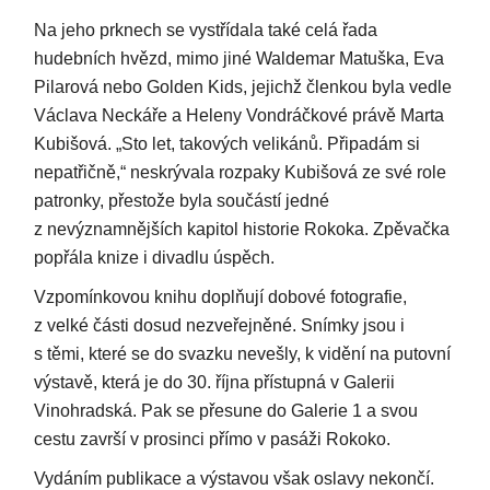
Na jeho prknech se vystřídala také celá řada
hudebních hvězd, mimo jiné Waldemar Matuška, Eva
Pilarová nebo Golden Kids, jejichž členkou byla vedle
Václava Neckáře a Heleny Vondráčkové právě Marta
Kubišová. „Sto let, takových velikánů. Připadám si
nepatřičně,“ neskrývala rozpaky Kubišová ze své role
patronky, přestože byla součástí jedné
z nevýznamnějších kapitol historie Rokoka. Zpěvačka
popřála knize i divadlu úspěch.
Vzpomínkovou knihu doplňují dobové fotografie,
z velké části dosud nezveřejněné. Snímky jsou i
s těmi, které se do svazku nevešly, k vidění na putovní
výstavě, která je do 30. října přístupná v Galerii
Vinohradská. Pak se přesune do Galerie 1 a svou
cestu završí v prosinci přímo v pasáži Rokoko.
Vydáním publikace a výstavou však oslavy nekončí.