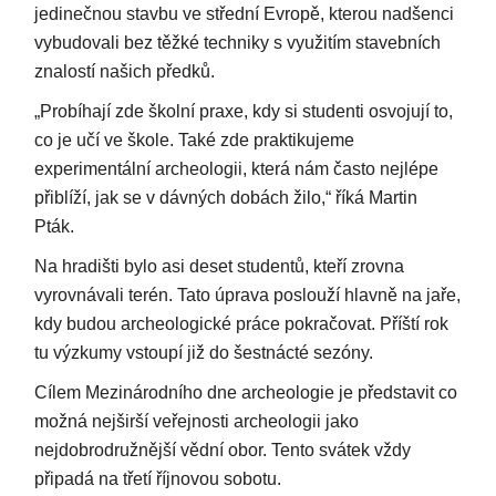
jedinečnou stavbu ve střední Evropě, kterou nadšenci
vybudovali bez těžké techniky s využitím stavebních
znalostí našich předků.
„Probíhají zde školní praxe, kdy si studenti osvojují to,
co je učí ve škole. Také zde praktikujeme
experimentální archeologii, která nám často nejlépe
přiblíží, jak se v dávných dobách žilo,“ říká Martin
Pták.
Na hradišti bylo asi deset studentů, kteří zrovna
vyrovnávali terén. Tato úprava poslouží hlavně na jaře,
kdy budou archeologické práce pokračovat. Příští rok
tu výzkumy vstoupí již do šestnácté sezóny.
Cílem Mezinárodního dne archeologie je představit co
možná nejširší veřejnosti archeologii jako
nejdobrodružnější vědní obor. Tento svátek vždy
připadá na třetí říjnovou sobotu.