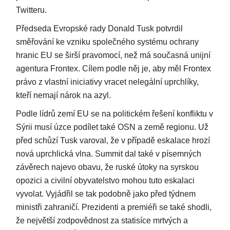
Twitteru.
Předseda Evropské rady Donald Tusk potvrdil
směřování ke vzniku společného systému ochrany
hranic EU se širší pravomocí, než má současná unijní
agentura Frontex. Cílem podle něj je, aby měl Frontex
právo z vlastní iniciativy vracet nelegální uprchlíky,
kteří nemají nárok na azyl.
Podle lídrů zemí EU se na politickém řešení konfliktu v
Sýrii musí úzce podílet také OSN a země regionu. Už
před schůzí Tusk varoval, že v případě eskalace hrozí
nová uprchlická vlna. Summit dal také v písemných
závěrech najevo obavu, že ruské útoky na syrskou
opozici a civilní obyvatelstvo mohou tuto eskalaci
vyvolat. Vyjádřil se tak podobně jako před týdnem
ministři zahraničí. Prezidenti a premiéři se také shodli,
že největší zodpovědnost za statisíce mrtvých a