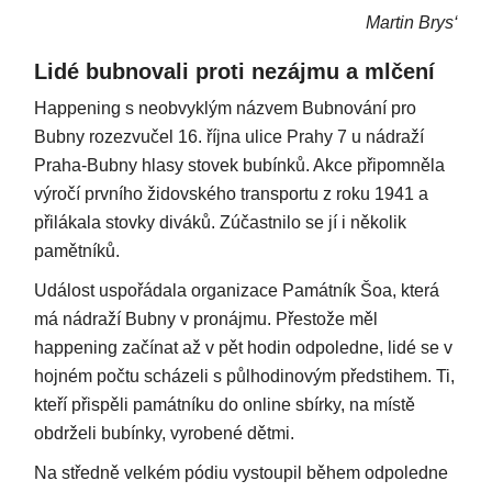
Martin Brys‘
Lidé bubnovali proti nezájmu a mlčení
Happening s neobvyklým názvem Bubnování pro
Bubny rozezvučel 16. října ulice Prahy 7 u nádraží
Praha-Bubny hlasy stovek bubínků. Akce připomněla
výročí prvního židovského transportu z roku 1941 a
přilákala stovky diváků. Zúčastnilo se jí i několik
pamětníků.
Událost uspořádala organizace Památník Šoa, která
má nádraží Bubny v pronájmu. Přestože měl
happening začínat až v pět hodin odpoledne, lidé se v
hojném počtu scházeli s půlhodinovým předstihem. Ti,
kteří přispěli památníku do online sbírky, na místě
obdrželi bubínky, vyrobené dětmi.
Na středně velkém pódiu vystoupil během odpoledne