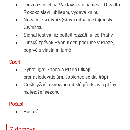
Přežilo sto let na Václavském náměstí. Divadlo
Rokoko slaví jubileum, vydává knihu
Nová interaktivní výstava odhaluje tajemství
Čtyřlístku
Signal festival již potřetí rozzářil ulice Prahy
Britský zpěvák Ryan Keen podruhé v Praze,
poprvé s vlastním turné
Sport
Synot liga: Sparta a Plzeň utíkají
pronásledovatelům, Jablonec se dál trápí
Čeští lyžaři a snowboardisté představili plány
na letošní sezonu
Počasí
Počasí
Z domova