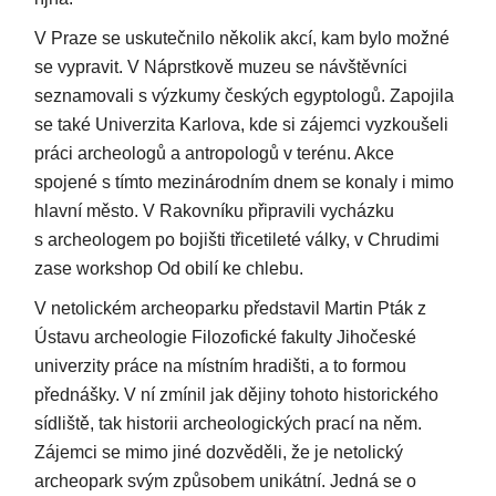
V Praze se uskutečnilo několik akcí, kam bylo možné
se vypravit. V Náprstkově muzeu se návštěvníci
seznamovali s výzkumy českých egyptologů. Zapojila
se také Univerzita Karlova, kde si zájemci vyzkoušeli
práci archeologů a antropologů v terénu. Akce
spojené s tímto mezinárodním dnem se konaly i mimo
hlavní město. V Rakovníku připravili vycházku
s archeologem po bojišti třicetileté války, v Chrudimi
zase workshop Od obilí ke chlebu.
V netolickém archeoparku představil Martin Pták z
Ústavu archeologie Filozofické fakulty Jihočeské
univerzity práce na místním hradišti, a to formou
přednášky. V ní zmínil jak dějiny tohoto historického
sídliště, tak historii archeologických prací na něm.
Zájemci se mimo jiné dozvěděli, že je netolický
archeopark svým způsobem unikátní. Jedná se o