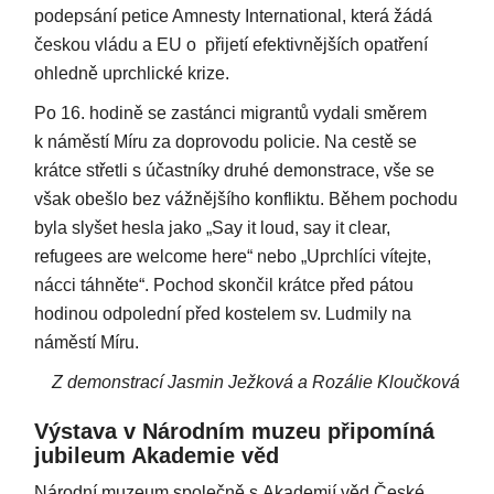
podepsání petice Amnesty International, která žádá
českou vládu a EU o přijetí efektivnějších opatření
ohledně uprchlické krize.
Po 16. hodině se zastánci migrantů vydali směrem
k náměstí Míru za doprovodu policie. Na cestě se
krátce střetli s účastníky druhé demonstrace, vše se
však obešlo bez vážnějšího konfliktu. Během pochodu
byla slyšet hesla jako „Say it loud, say it clear,
refugees are welcome here“ nebo „Uprchlíci vítejte,
nácci táhněte“. Pochod skončil krátce před pátou
hodinou odpolední před kostelem sv. Ludmily na
náměstí Míru.
Z demonstrací Jasmin Ježková a Rozálie Kloučková
Výstava v Národním muzeu připomíná
jubileum Akademie věd
Národní muzeum společně s Akademií věd České