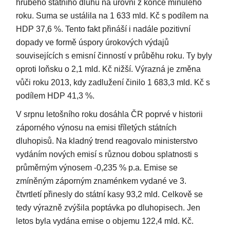
hrubého státního dluhu na úrovni z konce minulého
roku. Suma se ustálila na 1 633 mld. Kč s podílem na
HDP 37,6 %. Tento fakt přináší i nadále pozitivní
dopady ve formě úspory úrokových výdajů
souvisejících s emisní činností v průběhu roku. Ty byly
oproti loňsku o 2,1 mld. Kč nižší. Výrazná je změna
vůči roku 2013, kdy zadlužení činilo 1 683,3 mld. Kč s
podílem HDP 41,3 %.
V srpnu letošního roku dosáhla ČR poprvé v historii
záporného výnosu na emisi tříletých státních
dluhopisů. Na kladný trend reagovalo ministerstvo
vydáním nových emisí s různou dobou splatnosti s
průměrným výnosem -0,235 % p.a. Emise se
zmíněným záporným znaménkem vydané ve 3.
čtvrtletí přinesly do státní kasy 93,2 mld. Celkově se
tedy výrazně zvýšila poptávka po dluhopisech. Jen
letos byla vydána emise o objemu 122,4 mld. Kč.