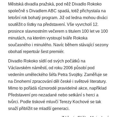
Městská divadla pražská, pod něž Divadlo Rokoko
společně s Divadlem ABC spadá, totiž přichystala na
letošní rok bohatý program. Již od ledna mohou diváci
soutěžit o lístky na představení. Vše vyvrcholí 12.
prosince slavnostním večerem s titulem 100 let ve 100
minutách, na kterém vystoupí tváře Rokoka
současného i minulého. Navíc během stávající sezony
obohatí repertoár šest premiér.
Divadlo Rokoko sídlí od svých počátků na
Václavském náměstí, od roku 2006 působí pod
vedením uměleckého šéfa Petra Svojtky. Zaměřuje se
na činoherní zpracování děl české i světové literatury.
Mimo to pořádá různorodé pravidelné akce, například
Představení pro nezadané nebo setkání s herci a
tvůrci. Podle tiskové mluvčí Terezy Kochové se tak
snaží přiblížit se mladší generaci.