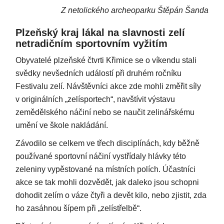
Z netolického archeoparku Štěpán Šanda
Plzeňský kraj lákal na slavnosti zelí
netradičním sportovním vyžitím
Obyvatelé plzeňské čtvrti Křimice se o víkendu stali
svědky nevšedních událostí při druhém ročníku
Festivalu zelí. Návštěvníci akce zde mohli změřit síly
v originálních „zelísportech“, navštívit výstavu
zemědělského náčiní nebo se naučit zelinářskému
umění ve škole nakládání.
Závodilo se celkem ve třech disciplínách, kdy běžně
používané sportovní náčiní vystřídaly hlávky této
zeleniny vypěstované na místních polích. Účastníci
akce se tak mohli dozvědět, jak daleko jsou schopni
dohodit zelím o váze čtyři a devět kilo, nebo zjistit, zda
ho zasáhnou šípem při „zelístřelbě“.