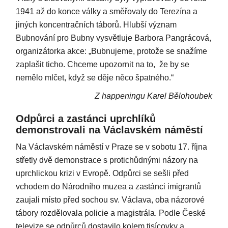
1941 až do konce války a směřovaly do Terezína a
jiných koncentračních táborů. Hlubší význam
Bubnování pro Bubny vysvětluje Barbora Pangrácová,
organizátorka akce: „Bubnujeme, protože se snažíme
zaplašit ticho. Chceme upozornit na to, že by se
nemělo mlčet, když se děje něco špatného.“
Z happeningu Karel Bělohoubek
Odpůrci a zastánci uprchlíků
demonstrovali na Václavském náměstí
Na Václavském náměstí v Praze se v sobotu 17. října
střetly dvě demonstrace s protichůdnými názory na
uprchlickou krizi v Evropě. Odpůrci se sešli před
vchodem do Národního muzea a zastánci imigrantů
zaujali místo před sochou sv. Václava, oba názorové
tábory rozdělovala policie a magistrála. Podle České
televize se odpůrců dostavilo kolem tisícovky a