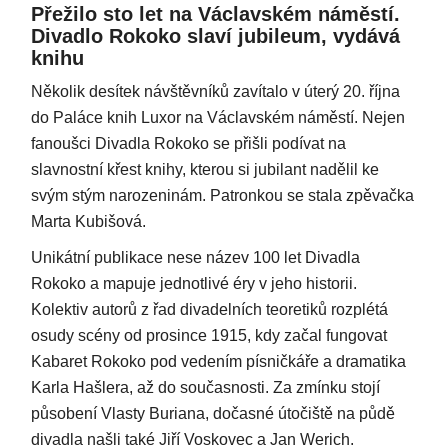
Přežilo sto let na Václavském náměstí.
Divadlo Rokoko slaví jubileum, vydává
knihu
Několik desítek návštěvníků zavítalo v úterý 20. října
do Paláce knih Luxor na Václavském náměstí. Nejen
fanoušci Divadla Rokoko se přišli podívat na
slavnostní křest knihy, kterou si jubilant nadělil ke
svým stým narozeninám. Patronkou se stala zpěvačka
Marta Kubišová.
Unikátní publikace nese název 100 let Divadla
Rokoko a mapuje jednotlivé éry v jeho historii.
Kolektiv autorů z řad divadelních teoretiků rozplétá
osudy scény od prosince 1915, kdy začal fungovat
Kabaret Rokoko pod vedením písničkáře a dramatika
Karla Hašlera, až do současnosti. Za zmínku stojí
působení Vlasty Buriana, dočasné útočiště na půdě
divadla našli také Jiří Voskovec a Jan Werich.