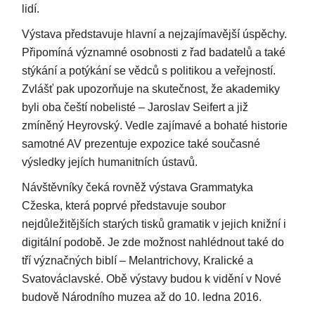
lidí.
Výstava představuje hlavní a nejzajímavější úspěchy.
Připomíná významné osobnosti z řad badatelů a také
stýkání a potýkání se vědců s politikou a veřejností.
Zvlášť pak upozorňuje na skutečnost, že akademiky
byli oba čeští nobelisté – Jaroslav Seifert a již
zmíněný Heyrovský. Vedle zajímavé a bohaté historie
samotné AV prezentuje expozice také současné
výsledky jejích humanitních ústavů.
Návštěvníky čeká rovněž výstava Grammatyka
Cžeska, která poprvé představuje soubor
nejdůležitějších starých tisků gramatik v jejich knižní i
digitální podobě. Je zde možnost nahlédnout také do
tří význačných biblí – Melantrichovy, Kralické a
Svatováclavské. Obě výstavy budou k vidění v Nové
budově Národního muzea až do 10. ledna 2016.