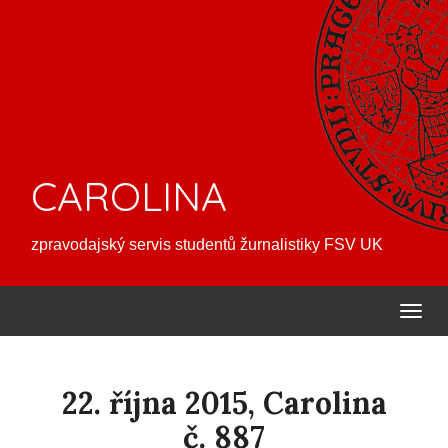
CAROLINA
zpravodajský servis studentů žurnalistiky FSV UK
22. října 2015, Carolina
č. 887