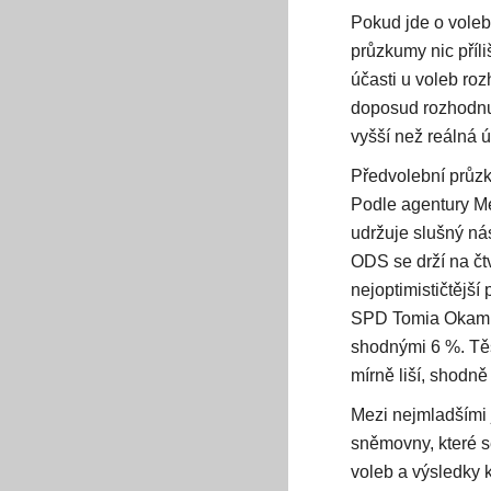
Pokud jde o voleb
průzkumy nic příl
účasti u voleb ro
doposud rozhodnut
vyšší než reálná 
Předvolební průzk
Podle agentury Me
udržuje slušný ná
ODS se drží na čt
nejoptimističtějš
SPD Tomia Okamur
shodnými 6 %. Těs
mírně liší, shodn
Mezi nejmladšími 
sněmovny, které se
voleb a výsledky ko