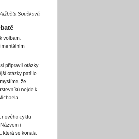
Alžběta Součková
ebatě
 k volbám.
rimentálním
 připravil otázky
ší otázky patřilo
 myslíme, že
vrstevníků nejde k
 Michaela
t nového cyklu
 Názvem i
, která se konala