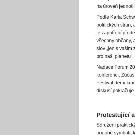
na úroveň jednotliv
Podle Karla Schwa
politických stran,
je zapotřebí přede
všechny občany, a
slov „jen s vaším 
pro naši planetu“.
Nadace Forum 2000
konferenci. Zúčast
Festival demokraci
diskusí pokračuje
Protestující 
Sdružení praktick
podobě symbolické