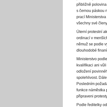
přibližně polovina
s černou páskou n
prací Ministerstv
všechny své členy 
Úterní protestní a
ordinací v menšíc
němuž se podle vy
dlouhodobé finan
Ministerstvo podle
kvalifikaci ani vů
odložení povinnéh
spolehlivost. Dál
Posledním požadav
funkce náměstka p
připraveni protest
Podle ředitelky o