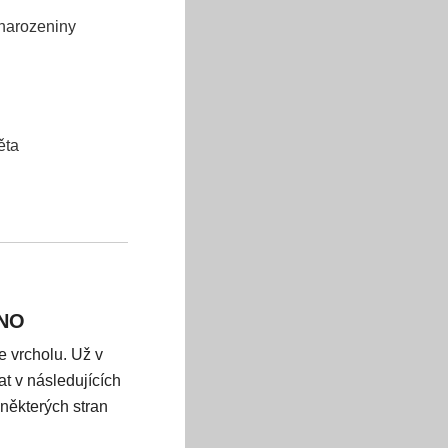
 narozeniny
ěta
ANO
 vrcholu. Už v
t v následujících
některých stran