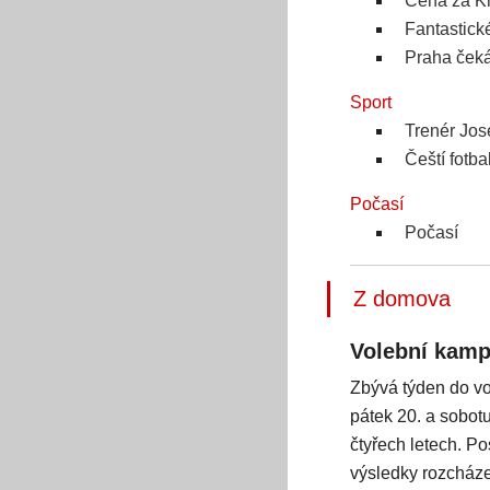
Cena za Kn
Fantastick
Praha čeká
Sport
Trenér Jos
Čeští fotba
Počasí
Počasí
Z domova
Volební kamp
Zbývá týden do v
pátek 20. a sobot
čtyřech letech. P
výsledky rozcháze