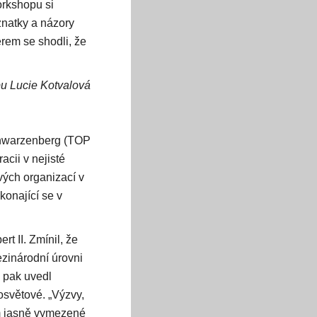
orkshopu si
znatky a názory
ěrem se shodli, že
u Lucie Kotvalová
Schwarzenberg (TOP
acii v nejisté
vých organizací v
konající se v
rt II. Zmínil, že
ezinárodní úrovni
 pak uvedl
losvětové. „Výzvy,
nám jasně vymezené