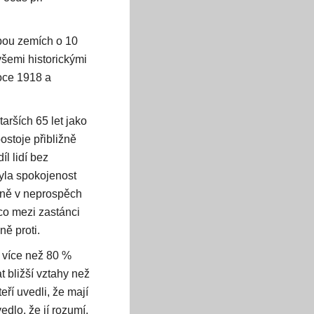
obou zemích o 10
šemi historickými
oce 1918 a
arších 65 let jako
ostoje přibližně
l lidí bez
byla spokojenost
asně v neprospěch
co mezi zastánci
ně proti.
 více než 80 %
t bližší vztahy než
ří uvedli, že mají
dlo, že jí rozumí,