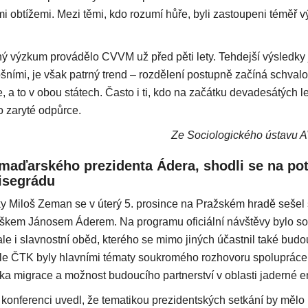
i obtížemi. Mezi těmi, kdo rozumí hůře, byli zastoupeni téměř 
 výzkum provádělo CVVM už před pěti lety. Tehdejší výsledky 
šními, je však patrný trend – rozdělení postupně začíná schvalo
 a to v obou státech. Často i ti, kdo na začátku devadesátých l
o zaryté odpůrce.
Ze Sociologického ústavu 
 maďarského prezidenta Ádera, shodli se na po
isegrádu
ky Miloš Zeman se v úterý 5. prosince na Pražském hradě sešel
škem Jánosem Áderem. Na programu oficiální návštěvy bylo s
le i slavnostní oběd, kterého se mimo jiných účastnil také budo
le ČTK byly hlavními tématy soukromého rozhovoru spolupráce
zka migrace a možnost budoucího partnerství v oblasti jaderné e
konferenci uvedl, že tematikou prezidentských setkání by mělo 