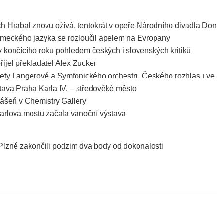
ch Hrabal znovu ožívá, tentokrát v opeře Národního divadla Don
ěmeckého jazyka se rozloučil apelem na Evropany
ly končícího roku pohledem českých i slovenských kritiků
řijel překladatel Alex Zucker
ety Langerové a Symfonického orchestru Českého rozhlasu ve 
tava Praha Karla IV. – středověké město
ášeň v Chemistry Gallery
rlova mostu začala vánoční výstava
 Plzně zakončili podzim dva body od dokonalosti