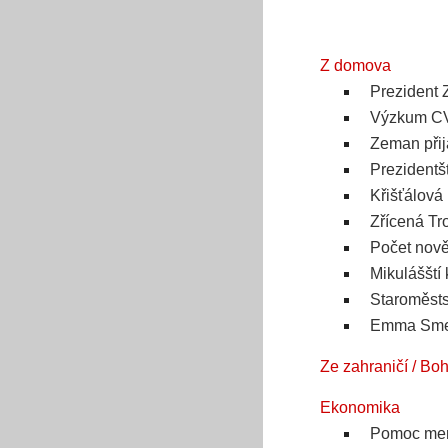
Z domova
Prezident
Výzkum CVV
Zeman přij
Prezidentš
Křišťálová
Zřícená Tro
Počet nově
Mikulášští
Staroměsts
Emma Smeta
Ze zahraničí / Bo
Ekonomika
Pomoc menš