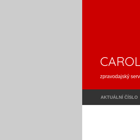
CAROL
zpravodajský serv
AKTUÁLNÍ ČÍSLO