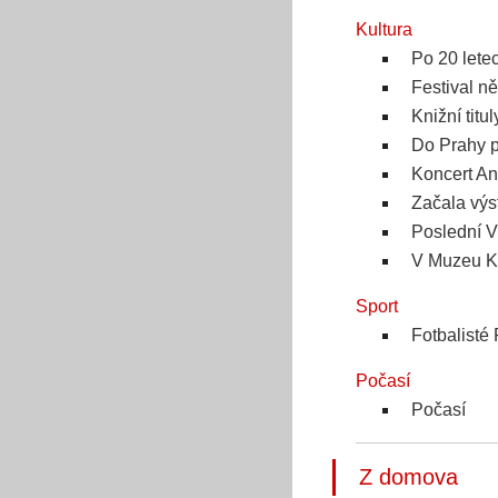
Kultura
Po 20 lete
Festival n
Knižní titu
Do Prahy p
Koncert An
Začala výs
Poslední V
V Muzeu Ka
Sport
Fotbalisté
Počasí
Počasí
Z domova