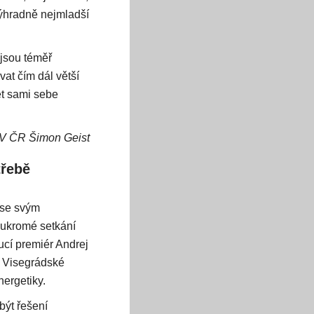
výhradně nejmladší
jsou téměř
vat čím dál větší
et sami sebe
AV ČR Šimon Geist
třebě
 se svým
oukromé setkání
ucí premiér Andrej
 Visegrádské
nergetiky.
být řešení