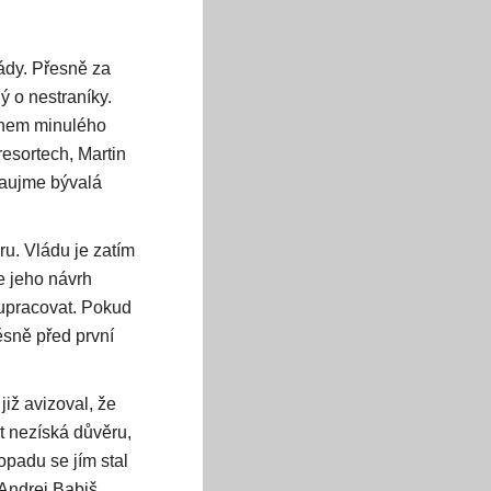
ády. Přesně za
 o nestraníky.
během minulého
esortech, Martin
 zaujme bývalá
u. Vládu je zatím
e jeho návrh
lupracovat. Pokud
ěsně před první
iž avizoval, že
t nezíská důvěru,
opadu se jím stal
 Andrej Babiš