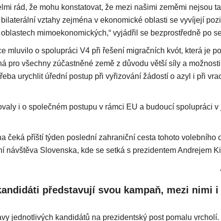
velmi rád, že mohu konstatovat, že mezi našimi zeměmi nejsou t
bilaterální vztahy zejména v ekonomické oblasti se vyvíjejí pozi
oblastech mimoekonomických,“ vyjádřil se bezprostředně po se
e mluvilo o spolupráci V4 při řešení migračních kvót, která je 
ná pro všechny zúčastněné země z důvodu větší síly a možnosti
třeba urychlit úřední postup při vyřizování žádostí o azyl i při vr
ovaly i o společném postupu v rámci EU a budoucí spolupráci v
 čeká příští týden poslední zahraniční cesta tohoto volebního o
stní návštěva Slovenska, kde se setká s prezidentem Andrejem K
kandidáti představují svou kampaň, mezi nimi i
avy jednotlivých kandidátů na prezidentský post pomalu vrcholí