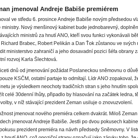
man jmenoval Andreje Babiše premiérem
val ve středu 6. prosince Andreje Babiše novým předsedou vl
 ministry. Nový menšinový kabinet bude jednobarevný, doplněný
ávajících ministrů za hnutí ANO, kteří svou funkci vykonávali 
 Richard Brabec, Robert Pelikán a Dan Ťok zůstanou ve svých r
ídit ministerstvo zahraničí a jeho dosavadní pozici šéfa obrany
tní rozvoj Karla Šlechtová.
řiceti dnů od jmenování požádat Poslaneckou sněmovnu o důvěr
 pouze KSČM, ostatní partaje to odmítají. Lídr ANO zopakoval, ž
etu je výsledkem neochoty tradičních stran s jeho hnutím spo
ít celé 30denní lhůty, připadlo by hlasování na začátek ledna, t
volby, v níž stávající prezident Zeman usiluje o znovuzvolení.
žnost jmenovat nového premiéra celkem dvakrát. Miloš Zeman j
dech jmenovat Andreje Babiše. Jestli po dvou pokusech kabine
m pokusu prezident premiéra na návrh předsedy Sněmovny. V list
 hnutí ANO, což opoziční strany označují jako záruku toho, že