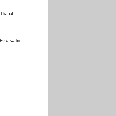
 Hrabal
Foru Karlín