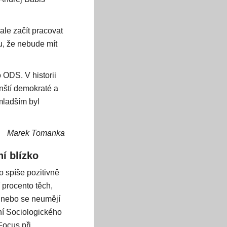
ale začít pracovat
u, že nebude mít
 ODS. V historii
nští demokraté a
mladším byl
Marek Tomanka
í blízko
 spíše pozitivně
 procento těch,
, nebo se neumějí
ní Sociologického
Focus při