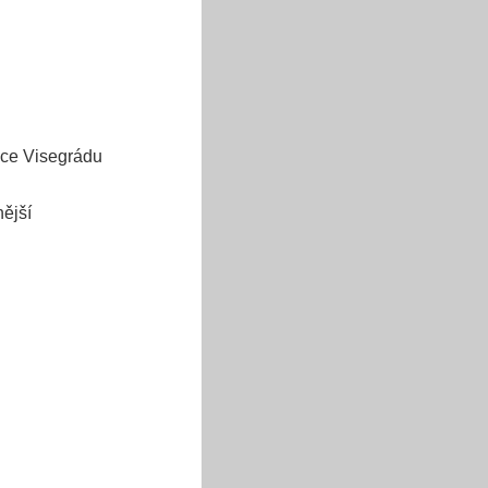
áce Visegrádu
nější