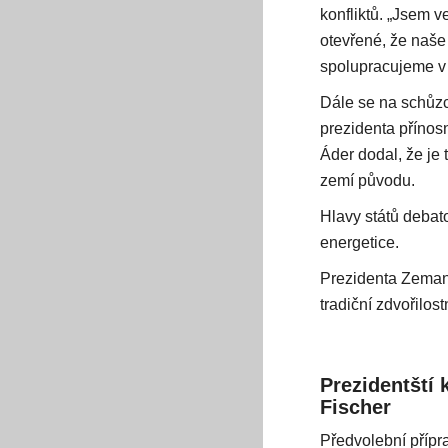
konfliktů. „Jsem 
otevřené, že naše 
spolupracujeme v 
Dále se na schůzc
prezidenta přínos
Áder dodal, že je 
zemí původu.
Hlavy států debat
energetice.
Prezidenta Zemana
tradiční zdvořilo
Prezidentští 
Fischer
Předvolební přípr