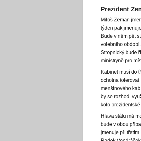
Prezident Ze
Miloš Zeman jmeno
týden pak jmenuje
Bude v něm pět st
volebního období.
Stropnický bude ř
ministryně pro mís
Kabinet musí do t
ochotna tolerovat
menšinového kabin
by se rozhodl využ
kolo prezidentské 
Hlava státu má mo
bude v obou přípa
jmenuje při třetí
Radek Vondráček z