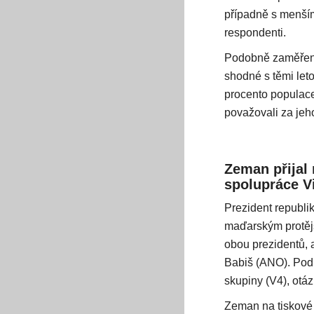
případně s menším
respondenti.
Podobně zaměřený
shodné s těmi leto
procento populace,
považovali za jeh
Zeman přijal
spolupráce V
Prezident republi
maďarským protěj
obou prezidentů, a
Babiš (ANO). Pod
skupiny (V4), otá
Zeman na tiskové 