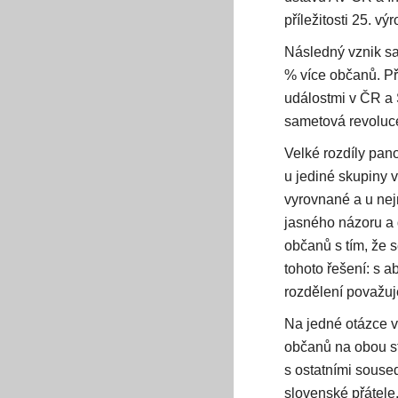
příležitosti 25. vý
Následný vznik sa
% více občanů. Př
událostmi v ČR a 
sametová revoluc
Velké rozdíly pan
u jediné skupiny v
vyrovnané a u nej
jasného názoru a d
občanů s tím, že 
tohoto řešení: s 
rozdělení považuje
Na jedné otázce v
občanů na obou str
s ostatními souse
slovenské přátele