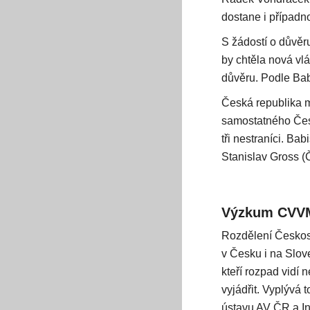
dostane i případno
S žádostí o důvěr
by chtěla nová vl
důvěru. Podle Bab
Česká republika m
samostatného Česk
tři nestraníci. B
Stanislav Gross (
Výzkum CVVM:
Rozdělení Českosl
v Česku i na Slov
kteří rozpad vidí
vyjádřit. Vyplývá
ústavu AV ČR a Ins