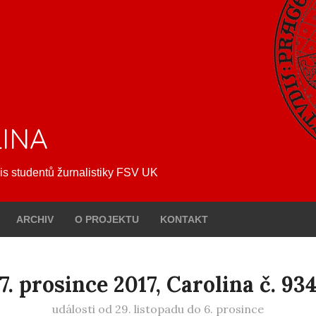
INA
is studentů žurnalistiky FSV UK
ARCHIV
O PROJEKTU
KONTAKT
7. prosince 2017, Carolina č. 93
události od 29. listopadu do 6. prosince