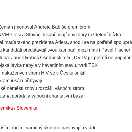
 Zeman jmenoval Andreje Babiše premiérem
M: Češi a Slováci k sobě mají navzdory rozdělení blízko
al maďarského prezidenta Ádera, shodli se na potřebě spolupr
tí kandidáti představují svou kampaň, mezi nimi i Pavel Fischer
 lupa: Janek Rubeš Osobností roku, DVTV již potřetí nejpopulár
jská lávka nebyla v havarijním stavu, tvrdí TSK
 nakažených virem HIV se v Česku snížil
 krampusáci přibývají
ké náměstí znovu rozzářil vánoční strom
na pořádala vánoční charitativní bazar
hemika / Slovenika
ím obcím, náročný úkol pro nastávající vládu