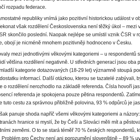
ročí rozpadu federace.
mostatné republiky vnímá jako pozitivní historickou událost v 
ekonat však rozdělení Československa není těžký úkol – mezi v
SR skončilo poslední. Naopak nejlépe se umístil vznik ČSR v r
e, obojí je nicméně mnohem pozitivněji hodnoceno v Česku.
ovaly mezi jednotlivými věkovými kategoriemi – u respondentů st
idí většina rozdělení negativně. U středních generací jsou oba p
mladší kategorie dotazovaných (18-29 let) významně stoupá podí
ostatku informací. Další otázkou, kterou se tazatelé zabývali, 
se o rozdělení nerozhodlo na základě referenda. Čísla hovoří j
absencí referenda je spokojena pouze pětina respondentů. Zatím
 tuto cestu za správnou přibližně polovina, 93 % odpůrců je jas
šak panuje shoda napříč všemi věkovými kategoriemi a názory:
anách hranice si myslí, že by Češi a Slováci měli mít a pěstova
dními zeměmi. O to se stará téměř 70 % českých respondentů, kte
. Problém pro Čechy není ani porozumění slovenštině – 89 % uve