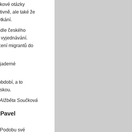
akové otázky
tivně, ale také že
tkání.
podle českého
 vyjednávání.
acení migrantů do
 jaderné
bdobí, a to
iskou.
Alžběta Součková
 Pavel
. Podobu své