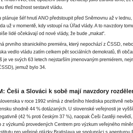
u třetí možnost sestavit vládu.
u plánuje šéf hnutí ANO předstoupit před Sněmovnu až v lednu, 
áda už v momentě, kdy vstoupí na Úřad vlády. A to navzdory tom
iše lidé očekávají od nové vlády, že bude „makat“.
á prvního stranického premiéra, který nepochází z ČSSD, nebo
a vedlo vládu zatím celkem pět sociálních demokratů, tři obča
abiš je ve svých 63 letech nejstarším jmenovaným premiérem, nej
ČSSD), jemuž bylo 34.
 Češi a Slováci k sobě mají navzdory rozdělen
ovenska v roce 1992 vnímá z dnešního hlediska pozitivně nebo
ensku shodně 44 % dotázaných. U slovenské veřejnosti je vyšší
 negativně (42 % proti českým 37 %), naopak Češi častěji nevědí
 to z výzkumů provedených Centrem pro výzkum veřejného míně
titutu pro veřejné otázky Bratislava ve spolupráci s agenturou 