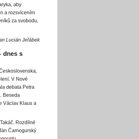
aryka, aby
in a rozsvícením
ovníků za svobodu,
an Lucián Jeřábek
– dnes s
 Československa,
ělení. V Nové
la debata Petra
2. Beseda
ce Václav Klaus a
l Takáč. Rozdílné
i Ján Čarnogurský
 spoustu