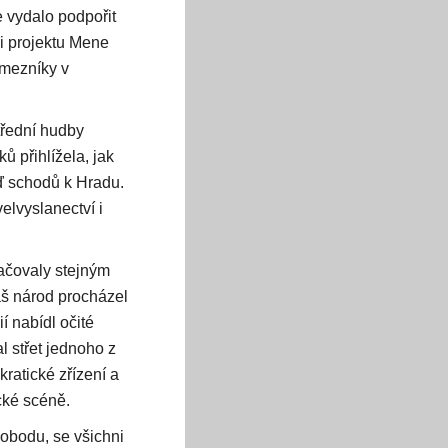
e vydalo podpořit
i projektu Mene
é mezníky v
třední hudby
ů přihlížela, jak
eď schodů k Hradu.
elvyslanectví i
ačovaly stejným
áš národ procházel
í nabídl očité
l střet jednoho z
ratické zřízení a
cké scéně.
obodu, se všichni