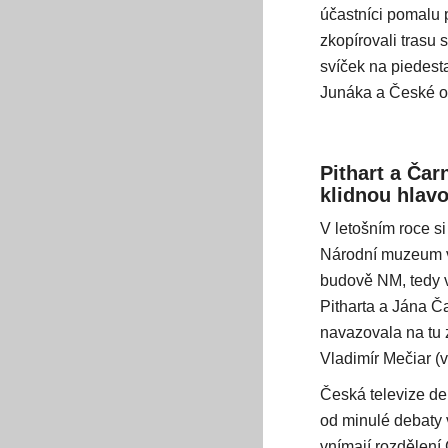
účastníci pomalu
zkopírovali trasu 
svíček na piedest
Junáka a České o
Pithart a Čar
klidnou hlav
V letošním roce s
Národní muzeum vš
budově NM, tedy 
Pitharta a Jána Č
navazovala na tu z
Vladimír Mečiar (v
Česká televize deb
od minulé debaty 
vnímají rozdělení