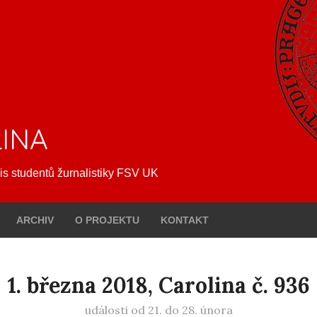
INA
is studentů žurnalistiky FSV UK
ARCHIV
O PROJEKTU
KONTAKT
1. března 2018, Carolina č. 936
události od 21. do 28. února