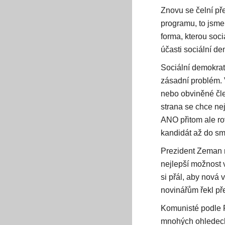
Znovu se čelní př
programu, to jsme 
forma, kterou soc
účasti sociální d
Sociální demokrat
zásadní problém.
nebo obviněné čle
strana se chce ne
ANO přitom ale ro
kandidát až do smr
Prezident Zeman n
nejlepší možnost
si přál, aby nová
novinářům řekl př
Komunisté podle F
mnohých ohledech 