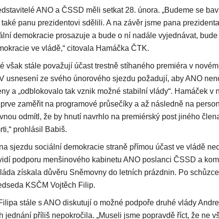
edstavitelé ANO a ČSSD měli setkat 28. února. „Budeme se bavi
také panu prezidentovi sdělili. A na závěr jsme pana prezidenta
iální demokracie prosazuje a bude o ní nadále vyjednávat, bude
emokracie ve vládě,“ citovala Hamáčka ČTK.
é však stále považují účast trestně stíhaného premiéra v novém
 V usnesení ze svého únorového sjezdu požadují, aby ANO nen
ny a „odblokovalo tak vznik možné stabilní vlády“. Hamáček v ne
jprve zaměřit na programové průsečíky a až následně na personá
vnou odmítl, že by hnutí navrhlo na premiérský post jiného člen
ti,“ prohlásil Babiš.
a sjezdu sociální demokracie straně přímou účast ve vládě ned
 vidí podporu menšinového kabinetu ANO poslanci ČSSD a kom
 vláda získala důvěru Sněmovny do letních prázdnin. Po schůz
edseda KSČM Vojtěch Filip.
ilipa stále s ANO diskutují o možné podpoře druhé vlády Andre
jednání příliš nepokročila. „Museli jsme popravdě říct, že ne v