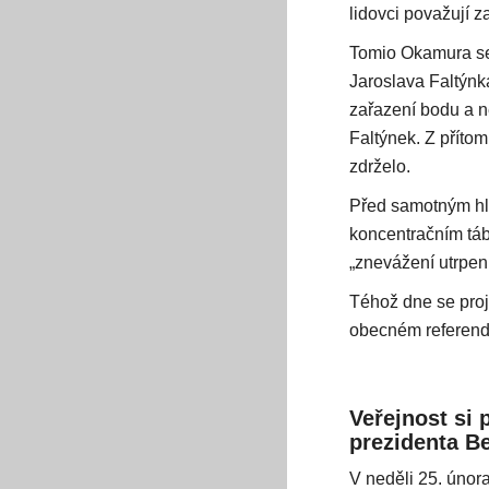
lidovci považují 
Tomio Okamura se
Jaroslava Faltýnk
zařazení bodu a n
Faltýnek. Z příto
zdrželo.
Před samotným hla
koncentračním táb
„znevážení utrpení 
Téhož dne se pro
obecném referend
Veřejnost si
prezidenta B
V neděli 25. únor