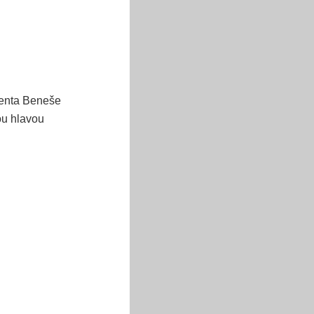
denta Beneše
ou hlavou