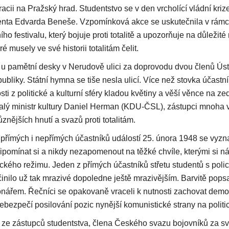
cii na Pražský hrad. Studentstvo se v den vrcholící vládní kriz
enta Edvarda Beneše. Vzpomínková akce se uskutečnila v rámc
ho festivalu, který bojuje proti totalitě a upozorňuje na důležit
é musely ve své historii totalitám čelit.
l u pamětní desky v Nerudově ulici za doprovodu dvou členů Ús
liky. Státní hymna se tiše nesla ulicí. Více než stovka účastník
i z politické a kulturní sféry kladou květiny a věší věnce na z
valý ministr kultury Daniel Herman (KDU-ČSL), zástupci mnoha v
ůznějších hnutí a svazů proti totalitám.
přímých i nepřímých účastníků událostí 25. února 1948 se vyzn
řipomínat si a nikdy nezapomenout na těžké chvíle, kterými si n
ckého režimu. Jeden z přímých účastníků střetu studentů s polici
činilo už tak mrazivé dopoledne ještě mrazivějším. Barvitě popsa
ionářem. Řečníci se opakovaně vraceli k nutnosti zachovat demok
ebezpečí posilování pozic nynější komunistické strany na politi
ze zástupců studentstva, člena Českého svazu bojovníků za sv