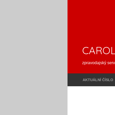
CAROL
zpravodajský serv
AKTUÁLNÍ ČÍSLO