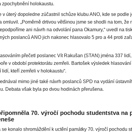
za zpochybnění holokaustu.
 v úterý dopoledne zúčastnil schůze klubu ANO, kde se podle 
a omluvil. „Poměrně drtivou většinou jsme se shodli na tom, ž
epodpoříme ani návrh na odvolání pana Okamury,“ uvedl na tis
mných poslanců ANO jich nakonec hlasovalo 5 pro a 44 proti zařa
sováním přečetl poslanec Vít Rakušan (STAN) jména 337 lidí, k
oře v období protektorátu zemřeli. Bartošek výsledek hlasování
lidí, kteří zemřeli v holokaustu“.
jednával mimo jiné také návrh poslanců SPD na vydání ústavní
u. Debata však byla po dvou hodinách přerušena.
 připomněla 70. výročí pochodu studentstva na
eneše
a se konalo shromáždění k uctění památky 70. výročí pochodu s