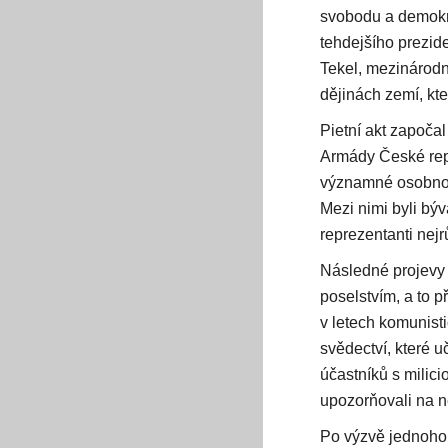
svobodu a demokra
tehdejšího prezid
Tekel, mezinárodní
dějinách zemí, kter
Pietní akt započa
Armády České repub
významné osobnost
Mezi nimi byli bý
reprezentanti nejr
Následné projevy 
poselstvím, a to p
v letech komunisti
svědectví, které u
účastníků s milic
upozorňovali na n
Po výzvě jednoho 