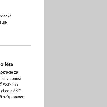
Ledecké
išuje
o léta
mokracie za
miér v demisi
da ČSSD Jan
a chce s ANO
š svůj kabinet