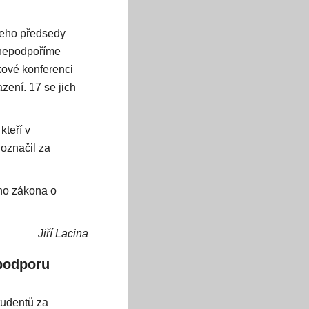
jeho předsedy
e nepodpoříme
kové konferenci
zení. 17 se jich
teří v
 označil za
ho zákona o
Jiří Lacina
 podporu
tudentů za