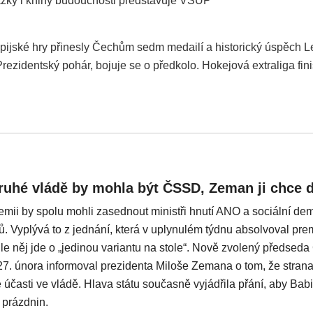
azky i knihy budoucnosti představuje VŠUP
pijské hry přinesly Čechům sedm medailí a historický úspěch 
rezidentský pohár, bojuje se o předkolo. Hokejová extraliga fin
ruhé vládě by mohla být ČSSD, Zeman ji chce d
mii by spolu mohli zasednout ministři hnutí ANO a sociální de
. Vyplývá to z jednání, která v uplynulém týdnu absolvoval pre
le něj jde o „jedinou variantu na stole“. Nově zvolený předse
7. února informoval prezidenta Miloše Zemana o tom, že stran
 účasti ve vládě. Hlava státu současně vyjádřila přání, aby Babi
h prázdnin.