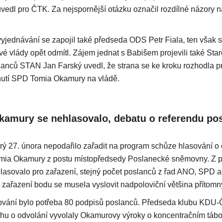
uvedl pro ČTK. Za nejspornější otázku označil rozdílné názory n
yjednávání se zapojil také předseda ODS Petr Fiala, ten však s
vé vlády opět odmítl. Zájem jednat s Babišem projevili také Sta
slanců STAN Jan Farský uvedl, že strana se ke kroku rozhodla pr
utí SPD Tomia Okamury na vládě.
kamury se nehlasovalo, debatu o referendu pos
rý 27. února nepodařilo zařadit na program schůze hlasování o
ia Okamury z postu místopředsedy Poslanecké sněmovny. Z p
hlasovalo pro zařazení, stejný počet poslanců z řad ANO, SPD
ro zařazení bodu se musela vyslovit nadpoloviční většina přítom
sování bylo potřeba 80 podpisů poslanců. Předseda klubu KDU
ahu o odvolání vyvolaly Okamurovy výroky o koncentračním táboř