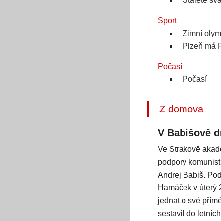
Staleté sv
Sport
Zimní olym
Plzeň má P
Počasí
Počasí
Z domova
V Babišově d
Ve Strakově akade
podpory komunistů
Andrej Babiš. Pod
Hamáček v úterý 2
jednat o své přímé
sestavil do letníc