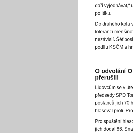
daří vyjednávat,“ 
politiku.
Do druhého kola v
toleranci menšino
nezávislí. Šéf po
podílu KSČM a hn
O odvolání O
přerušili
Lidovcům se v úte
předsedy SPD Tom
poslanců jich 70 
hlasoval proti. P
Pro spuštění hla
jich dodal 86. Sn