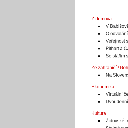
Z domova
V Babišově
O odvolání
Veřejnost 
Pithart a 
Se stářím s
Ze zahraničí / Bo
Na Slovens
Ekonomika
Virtuální č
Dvoudenní 
Kultura
Židovské m