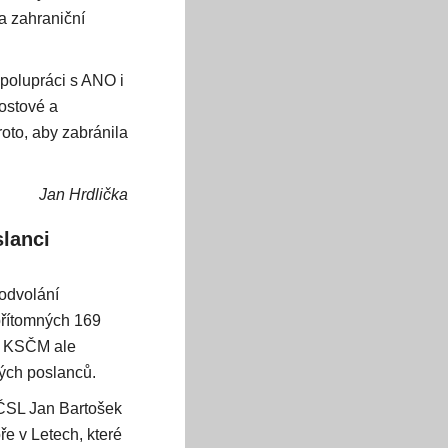
a zahraniční
polupráci s ANO i
rostové a
oto, aby zabránila
Jan Hrdlička
lanci
 odvolání
řítomných 169
 a KSČM ale
ných poslanců.
-ČSL Jan Bartošek
e v Letech, které