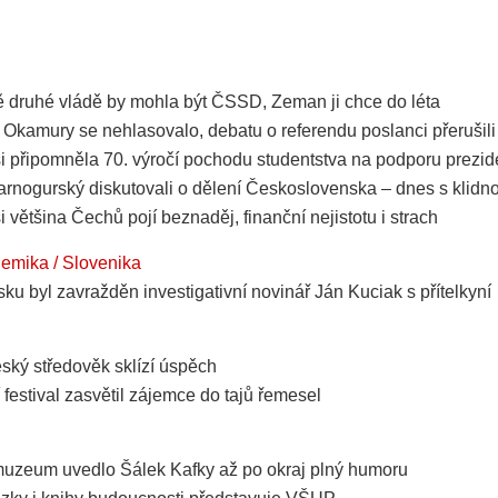
 druhé vládě by mohla být ČSSD, Zeman ji chce do léta
 Okamury se nehlasovalo, debatu o referendu poslanci přerušili
si připomněla 70. výročí pochodu studentstva na podporu prezi
Čarnogurský diskutovali o dělení Československa – dnes s klidn
i většina Čechů pojí beznaděj, finanční nejistotu i strach
hemika / Slovenika
ku byl zavražděn investigativní novinář Ján Kuciak s přítelkyní
eský středověk sklízí úspěch
festival zasvětil zájemce do tajů řemesel
uzeum uvedlo Šálek Kafky až po okraj plný humoru