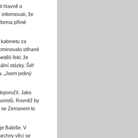
t hlavně o
 informovali, že
 forma přímé
 kabinetu za
ominovalo stíhané
děli řekl, že
lní otázky. Šéf
a. „Jsem jediný
oporučil. Jako
unistů. Rovněž by
ce se Zemanem to
je Babiše. V
šechny věci se