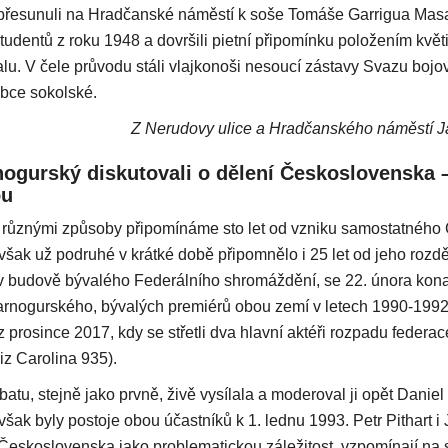
 přesunuli na Hradčanské náměstí k soše Tomáše Garrigua Mas
studentů z roku 1948 a dovršili pietní připomínku položením květ
alu. V čele průvodu stáli vlajkonoši nesoucí zástavy Svazu boj
bce sokolské.
Z Nerudovy ulice a Hradčanského náměstí J
nogurský diskutovali o dělení Československa 
ou
i různými způsoby připomínáme sto let od vzniku samostatného
ak už podruhé v krátké době připomnělo i 25 let od jeho rozd
v budově bývalého Federálního shromáždění, se 22. února kona
arnogurského, bývalých premiérů obou zemí v letech 1990-199
 prosince 2017, kdy se střetli dva hlavní aktéři rozpadu federa
iz Carolina 935).
atu, stejně jako prvně, živě vysílala a moderoval ji opět Danie
však byly postoje obou účastníků k 1. lednu 1993. Petr Pithart 
 Československa jako problematickou záležitost, vzpomínají na