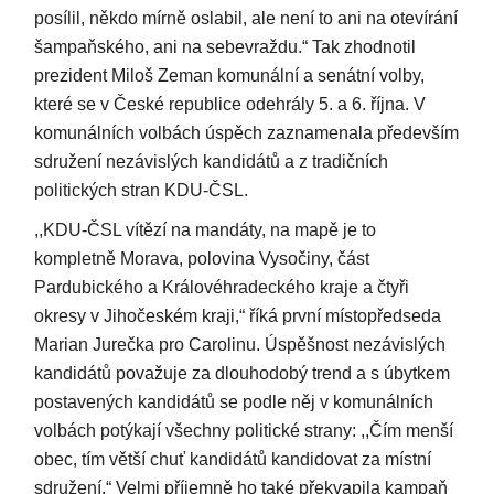
posílil, někdo mírně oslabil, ale není to ani na otevírání
šampaňského, ani na sebevraždu.“ Tak zhodnotil
prezident Miloš Zeman komunální a senátní volby,
které se v České republice odehrály 5. a 6. října. V
komunálních volbách úspěch zaznamenala především
sdružení nezávislých kandidátů a z tradičních
politických stran KDU-ČSL.
,,KDU-ČSL vítězí na mandáty, na mapě je to
kompletně Morava, polovina Vysočiny, část
Pardubického a Královéhradeckého kraje a čtyři
okresy v Jihočeském kraji,“ říká první místopředseda
Marian Jurečka pro Carolinu. Úspěšnost nezávislých
kandidátů považuje za dlouhodobý trend a s úbytkem
postavených kandidátů se podle něj v komunálních
volbách potýkají všechny politické strany: ,,Čím menší
obec, tím větší chuť kandidátů kandidovat za místní
sdružení.“ Velmi příjemně ho také překvapila kampaň