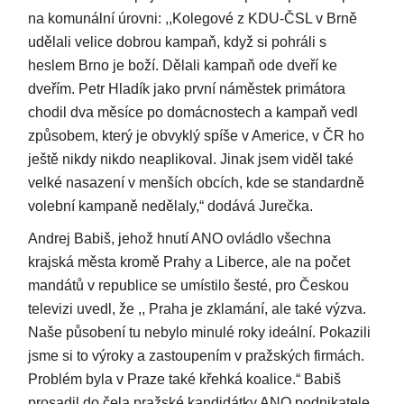
na komunální úrovni: ,,Kolegové z KDU-ČSL v Brně
udělali velice dobrou kampaň, když si pohráli s
heslem Brno je boží. Dělali kampaň ode dveří ke
dveřím. Petr Hladík jako první náměstek primátora
chodil dva měsíce po domácnostech a kampaň vedl
způsobem, který je obvyklý spíše v Americe, v ČR ho
ještě nikdy nikdo neaplikoval. Jinak jsem viděl také
velké nasazení v menších obcích, kde se standardně
volební kampaně nedělaly,“ dodává Jurečka.
Andrej Babiš, jehož hnutí ANO ovládlo všechna
krajská města kromě Prahy a Liberce, ale na počet
mandátů v republice se umístilo šesté, pro Českou
televizi uvedl, že ,, Praha je zklamání, ale také výzva.
Naše působení tu nebylo minulé roky ideální. Pokazili
jsme si to výroky a zastoupením v pražských firmách.
Problém byla v Praze také křehká koalice.“ Babiš
prosadil do čela pražské kandidátky ANO podnikatele