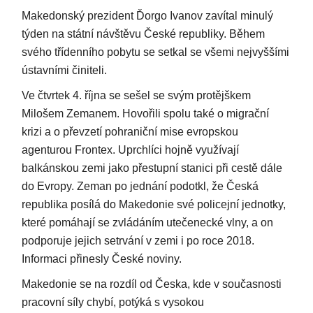
Makedonský prezident Ďorgo Ivanov zavítal minulý
týden na státní návštěvu České republiky. Během
svého třídenního pobytu se setkal se všemi nejvyššími
ústavními činiteli.
Ve čtvrtek 4. října se sešel se svým protějškem
Milošem Zemanem. Hovořili spolu také o migrační
krizi a o převzetí pohraniční mise evropskou
agenturou Frontex. Uprchlíci hojně využívají
balkánskou zemi jako přestupní stanici při cestě dále
do Evropy. Zeman po jednání podotkl, že Česká
republika posílá do Makedonie své policejní jednotky,
které pomáhají se zvládáním utečenecké vlny, a on
podporuje jejich setrvání v zemi i po roce 2018.
Informaci přinesly České noviny.
Makedonie se na rozdíl od Česka, kde v současnosti
pracovní síly chybí, potýká s vysokou