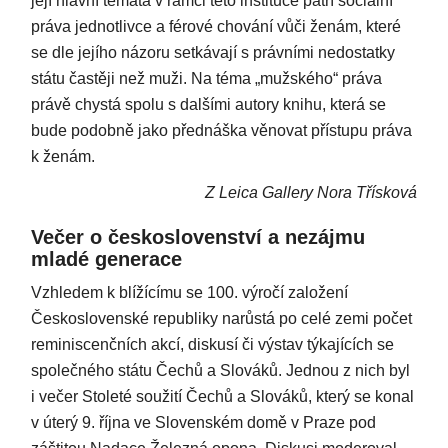
její hlavní témata v rámci této instituce patří sociální
práva jednotlivce a férové chování vůči ženám, které
se dle jejího názoru setkávají s právními nedostatky
státu častěji než muži. Na téma „mužského“ práva
právě chystá spolu s dalšími autory knihu, která se
bude podobně jako přednáška věnovat přístupu práva
k ženám.
Z Leica Gallery Nora Třísková
Večer o českoslovenství a nezájmu
mladé generace
Vzhledem k blížícímu se 100. výročí založení
Československé republiky narůstá po celé zemi počet
reminiscenčních akcí, diskusí či výstav týkajících se
společného státu Čechů a Slováků. Jednou z nich byl
i večer Stoleté soužití Čechů a Slováků, který se konal
v úterý 9. října ve Slovenském domě v Praze pod