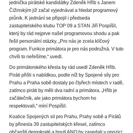
jednička pirátské kandidátky Zdeněk Hřib s Janem
Čižinským již začal vyjednávat a hledat programový
průnik. K jednání se připojil i předseda
zastupitelského klubu TOP 09 a STAN Jiří Pospíšil,
který by rád nejprve našel programovou shodu a pak
řešil personální otázky. „Pro nás je zcela klíčový
program. Funkce primátora je pro nás podružná. V tuto
chvíli to neřešíme,“ uvedl.
Do primátorského křesla by rád usedl Zdeněk Hřib.
Piráti přišli s nabídkou, podle níž by Spojené síly pro
Prahu a Praha sobě dostaly po čtyřech místech v radě,
zatímco piráti by měli dva radní a primátora. „Hřib je
začátečník, ale jako primátora bychom ho
respektovali,“ míní Pospíšil.
Koalice Spojených sil pro Prahu, Prahy sobě a Pirátů
by přinesla 39 zastupitelských křesel, zatímco
občanští demokraté a hnutí ANO by zasedali v opozici.