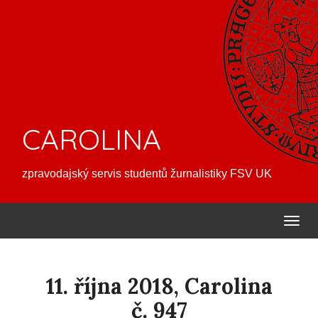
CAROLINA
zpravodajský servis studentů žurnalistiky FSV UK
11. října 2018, Carolina
č. 947