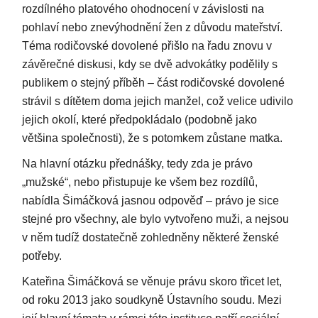
rozdílného platového ohodnocení v závislosti na
pohlaví nebo znevýhodnění žen z důvodu mateřství.
Téma rodičovské dovolené přišlo na řadu znovu v
závěrečné diskusi, kdy se dvě advokátky podělily s
publikem o stejný příběh – část rodičovské dovolené
strávil s dítětem doma jejich manžel, což velice udivilo
jejich okolí, které předpokládalo (podobně jako
většina společnosti), že s potomkem zůstane matka.
Na hlavní otázku přednášky, tedy zda je právo
„mužské“, nebo přistupuje ke všem bez rozdílů,
nabídla Šimáčková jasnou odpověď – právo je sice
stejné pro všechny, ale bylo vytvořeno muži, a nejsou
v něm tudíž dostatečně zohledněny některé ženské
potřeby.
Kateřina Šimáčková se věnuje právu skoro třicet let,
od roku 2013 jako soudkyně Ústavního soudu. Mezi