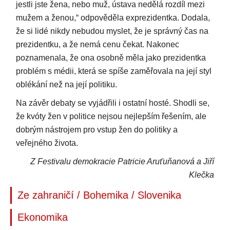
jestli jste žena, nebo muž, ústava nedělá rozdíl mezi
mužem a ženou,“ odpověděla exprezidentka. Dodala,
že si lidé nikdy nebudou myslet, že je správný čas na
prezidentku, a že nemá cenu čekat. Nakonec
poznamenala, že ona osobně měla jako prezidentka
problém s médii, která se spíše zaměřovala na její styl
oblékání než na její politiku.
Na závěr debaty se vyjádřili i ostatní hosté. Shodli se,
že kvóty žen v politice nejsou nejlepším řešením, ale
dobrým nástrojem pro vstup žen do politiky a
veřejného života.
Z Festivalu demokracie Patricie Aruťuňanová a Jiří
Klečka
Ze zahraničí / Bohemika / Slovenika
Ekonomika