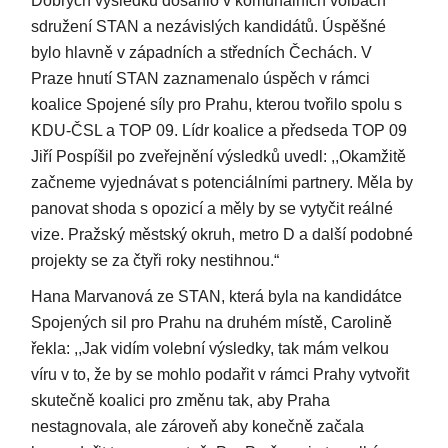
Dobrých výsledků dosáhlo v komunálních volbách
sdružení STAN a nezávislých kandidátů. Úspěšné
bylo hlavně v západních a středních Čechách. V
Praze hnutí STAN zaznamenalo úspěch v rámci
koalice Spojené síly pro Prahu, kterou tvořilo spolu s
KDU-ČSL a TOP 09. Lídr koalice a předseda TOP 09
Jiří Pospíšil po zveřejnění výsledků uvedl: ,,Okamžitě
začneme vyjednávat s potenciálními partnery. Měla by
panovat shoda s opozicí a měly by se vytyčit reálné
vize. Pražský městský okruh, metro D a další podobné
projekty se za čtyři roky nestihnou.“
Hana Marvanová ze STAN, která byla na kandidátce
Spojených sil pro Prahu na druhém místě, Carolině
řekla: ,,Jak vidím volební výsledky, tak mám velkou
víru v to, že by se mohlo podařit v rámci Prahy vytvořit
skutečně koalici pro změnu tak, aby Praha
nestagnovala, ale zároveň aby konečně začala