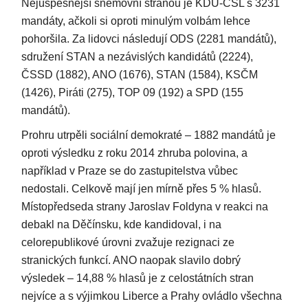
Nejúspěšnější sněmovní stranou je KDU-ČSL s 3231
mandáty, ačkoli si oproti minulým volbám lehce
pohoršila. Za lidovci následují ODS (2281 mandátů),
sdružení STAN a nezávislých kandidátů (2224),
ČSSD (1882), ANO (1676), STAN (1584), KSČM
(1426), Piráti (275), TOP 09 (192) a SPD (155
mandátů).
Prohru utrpěli sociální demokraté – 1882 mandátů je
oproti výsledku z roku 2014 zhruba polovina, a
například v Praze se do zastupitelstva vůbec
nedostali. Celkově mají jen mírně přes 5 % hlasů.
Místopředseda strany Jaroslav Foldyna v reakci na
debakl na Děčínsku, kde kandidoval, i na
celorepublikové úrovni zvažuje rezignaci ze
stranických funkcí. ANO naopak slavilo dobrý
výsledek – 14,88 % hlasů je z celostátních stran
nejvíce a s výjimkou Liberce a Prahy ovládlo všechna