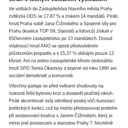
Ve volbách do Zastupitelstva hlavního města Prahy
zvítězila ODS se 17,87 % a ziskem 14 mandátů. Piráti,
hnutí Praha sobě Jana Čižinského a Spojené síly pro
Prahu (koalice TOP 09, Starostů a lidovců) získali v
65členném zastupitelstvu po 13 mandátech. Dosud
vládnoucí hnutí ANO se oproti předvolebním
průzkumům propadlo a s 15,37 % obhájilo pouze 12
křesel. Ani na jedno zastupitelské křeslo nedosáhlo
hnutí SPD Tomia Okamury a poprvé od roku 1990 ani
sociální demokraté a komunisté.
Všechny partaje se před volbami shodovaly na
nutnosti řešit bytovou krizi a dostavět pražský okruh.
Piráti akcentovali svůj odmítavý postoj vůči kumulaci
politických funkcí, což by mohlo představovat problém
při sestavování koalice s Janem Čižinským, který je
mimo jiné poslancem a starostou Prahy 7. Nicméně