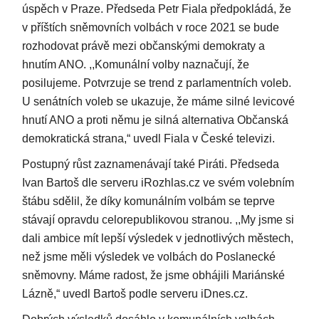
úspěch v Praze. Předseda Petr Fiala předpokládá, že
v příštích sněmovních volbách v roce 2021 se bude
rozhodovat právě mezi občanskými demokraty a
hnutím ANO. ,,Komunální volby naznačují, že
posilujeme. Potvrzuje se trend z parlamentních voleb.
U senátních voleb se ukazuje, že máme silné levicové
hnutí ANO a proti němu je silná alternativa Občanská
demokratická strana,“ uvedl Fiala v České televizi.
Postupný růst zaznamenávají také Piráti. Předseda
Ivan Bartoš dle serveru iRozhlas.cz ve svém volebním
štábu sdělil, že díky komunálním volbám se teprve
stávají opravdu celorepublikovou stranou. ,,My jsme si
dali ambice mít lepší výsledek v jednotlivých městech,
než jsme měli výsledek ve volbách do Poslanecké
sněmovny. Máme radost, že jsme obhájili Mariánské
Lázně,“ uvedl Bartoš podle serveru iDnes.cz.