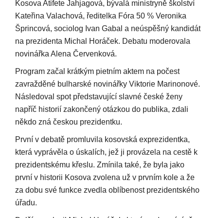
Kosova Atifete Jahjagová, bývalá ministryně školství
Kateřina Valachová, ředitelka Fóra 50 % Veronika
Šprincová, sociolog Ivan Gabal a neúspěšný kandidát
na prezidenta Michal Horáček. Debatu moderovala
novinářka Alena Červenková.
Program začal krátkým pietním aktem na počest
zavražděné bulharské novinářky Viktorie Marinonové.
Následoval spot představující slavné české ženy
napříč historií zakončený otázkou do publika, zdali
někdo zná českou prezidentku.
První v debatě promluvila kosovská exprezidentka,
která vyprávěla o úskalích, jež ji provázela na cestě k
prezidentskému křeslu. Zmínila také, že byla jako
první v historii Kosova zvolena už v prvním kole a že
za dobu své funkce zvedla oblíbenost prezidentského
úřadu.