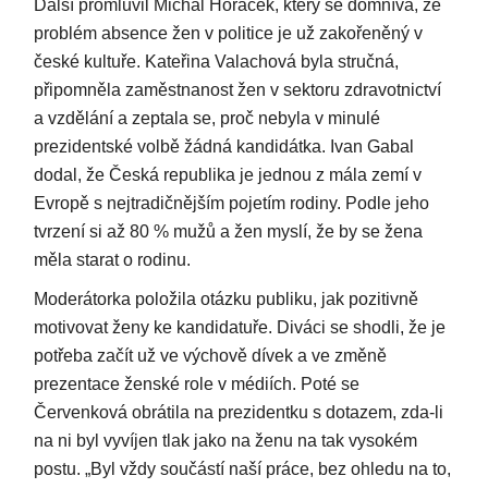
Další promluvil Michal Horáček, který se domnívá, že
problém absence žen v politice je už zakořeněný v
české kultuře. Kateřina Valachová byla stručná,
připomněla zaměstnanost žen v sektoru zdravotnictví
a vzdělání a zeptala se, proč nebyla v minulé
prezidentské volbě žádná kandidátka. Ivan Gabal
dodal, že Česká republika je jednou z mála zemí v
Evropě s nejtradičnějším pojetím rodiny. Podle jeho
tvrzení si až 80 % mužů a žen myslí, že by se žena
měla starat o rodinu.
Moderátorka položila otázku publiku, jak pozitivně
motivovat ženy ke kandidatuře. Diváci se shodli, že je
potřeba začít už ve výchově dívek a ve změně
prezentace ženské role v médiích. Poté se
Červenková obrátila na prezidentku s dotazem, zda-li
na ni byl vyvíjen tlak jako na ženu na tak vysokém
postu. „Byl vždy součástí naší práce, bez ohledu na to,