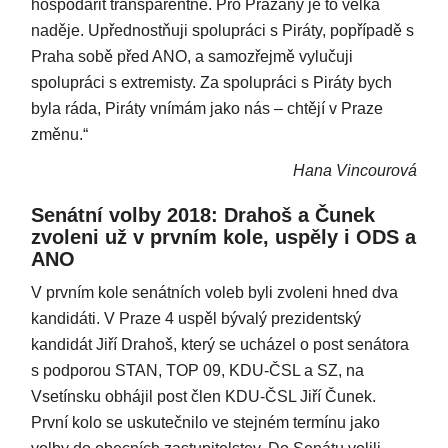
hospodařit transparentně. Pro Pražany je to velká
naděje. Upřednostňuji spolupráci s Piráty, popřípadě s
Praha sobě před ANO, a samozřejmě vylučuji
spolupráci s extremisty. Za spolupráci s Piráty bych
byla ráda, Piráty vnímám jako nás – chtějí v Praze
změnu.“
Hana Vincourová
Senátní volby 2018: Drahoš a Čunek
zvoleni už v prvním kole, uspěly i ODS a
ANO
V prvním kole senátních voleb byli zvoleni hned dva
kandidáti. V Praze 4 uspěl bývalý prezidentský
kandidát Jiří Drahoš, který se ucházel o post senátora
s podporou STAN, TOP 09, KDU-ČSL a SZ, na
Vsetínsku obhájil post člen KDU-ČSL Jiří Čunek.
První kolo se uskutečnilo ve stejném termínu jako