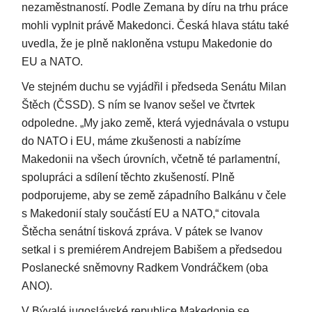
nezaměstnaností. Podle Zemana by díru na trhu práce
mohli vyplnit právě Makedonci. Česká hlava státu také
uvedla, že je plně nakloněna vstupu Makedonie do
EU a NATO.
Ve stejném duchu se vyjádřil i předseda Senátu Milan
Štěch (ČSSD). S ním se Ivanov sešel ve čtvrtek
odpoledne. „My jako země, která vyjednávala o vstupu
do NATO i EU, máme zkušenosti a nabízíme
Makedonii na všech úrovních, včetně té parlamentní,
spolupráci a sdílení těchto zkušeností. Plně
podporujeme, aby se země západního Balkánu v čele
s Makedonií staly součástí EU a NATO,“ citovala
Štěcha senátní tisková zpráva. V pátek se Ivanov
setkal i s premiérem Andrejem Babišem a předsedou
Poslanecké sněmovny Radkem Vondráčkem (oba
ANO).
V Bývalé jugoslávské republice Makedonie se