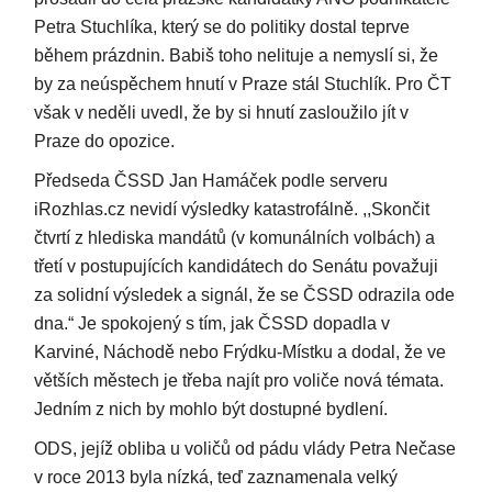
Petra Stuchlíka, který se do politiky dostal teprve
během prázdnin. Babiš toho nelituje a nemyslí si, že
by za neúspěchem hnutí v Praze stál Stuchlík. Pro ČT
však v neděli uvedl, že by si hnutí zasloužilo jít v
Praze do opozice.
Předseda ČSSD Jan Hamáček podle serveru
iRozhlas.cz nevidí výsledky katastrofálně. ,,Skončit
čtvrtí z hlediska mandátů (v komunálních volbách) a
třetí v postupujících kandidátech do Senátu považuji
za solidní výsledek a signál, že se ČSSD odrazila ode
dna.“ Je spokojený s tím, jak ČSSD dopadla v
Karviné, Náchodě nebo Frýdku-Místku a dodal, že ve
větších městech je třeba najít pro voliče nová témata.
Jedním z nich by mohlo být dostupné bydlení.
ODS, jejíž obliba u voličů od pádu vlády Petra Nečase
v roce 2013 byla nízká, teď zaznamenala velký