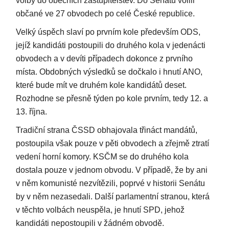
volby do obecních zastupitelstev. Do Senátu volili
občané ve 27 obvodech po celé České republice.
Velký úspěch slaví po prvním kole především ODS,
jejíž kandidáti postoupili do druhého kola v jedenácti
obvodech a v devíti případech dokonce z prvního
místa. Obdobných výsledků se dočkalo i hnutí ANO,
které bude mít ve druhém kole kandidátů deset.
Rozhodne se přesně týden po kole prvním, tedy 12. a
13. října.
Tradiční strana ČSSD obhajovala třináct mandátů,
postoupila však pouze v pěti obvodech a zřejmě ztratí
vedení horní komory. KSČM se do druhého kola
dostala pouze v jednom obvodu. V případě, že by ani
v něm komunisté nezvítězili, poprvé v historii Senátu
by v něm nezasedali. Další parlamentní stranou, která
v těchto volbách neuspěla, je hnutí SPD, jehož
kandidáti nepostoupili v žádném obvodě.