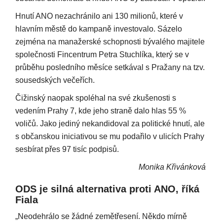
Hnutí ANO nezachránilo ani 130 milionů, které v
hlavním městě do kampaně investovalo. Sázelo
zejména na manažerské schopnosti bývalého majitele
společnosti Fincentrum Petra Stuchlíka, který se v
průběhu posledního měsíce setkával s Pražany na tzv.
sousedských večeřích.
Čižinský naopak spoléhal na své zkušenosti s
vedením Prahy 7, kde jeho straně dalo hlas 55 %
voličů. Jako jediný nekandidoval za politické hnutí, ale
s občanskou iniciativou se mu podařilo v ulicích Prahy
sesbírat přes 97 tisíc podpisů.
Monika Křivánková
ODS je silná alternativa proti ANO, říká
Fiala
„Neodehrálo se žádné zemětřesení. Někdo mírně