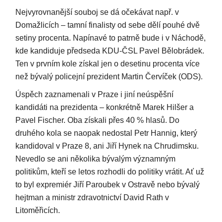
Nejvyrovnanější souboj se dá očekávat např. v
Domažlicích – tamní finalisty od sebe dělí pouhé dvě
setiny procenta. Napínavé to patrně bude i v Náchodě,
kde kandiduje předseda KDU-ČSL Pavel Bělobrádek.
Ten v prvním kole získal jen o desetinu procenta více
než bývalý policejní prezident Martin Červíček (ODS).
Úspěch zaznamenali v Praze i jiní neúspěšní
kandidáti na prezidenta – konkrétně Marek Hilšer a
Pavel Fischer. Oba získali přes 40 % hlasů. Do
druhého kola se naopak nedostal Petr Hannig, který
kandidoval v Praze 8, ani Jiří Hynek na Chrudimsku.
Nevedlo se ani několika bývalým významným
politikům, kteří se letos rozhodli do politiky vrátit. Ať už
to byl expremiér Jiří Paroubek v Ostravě nebo bývalý
hejtman a ministr zdravotnictví David Rath v
Litoměřicích.