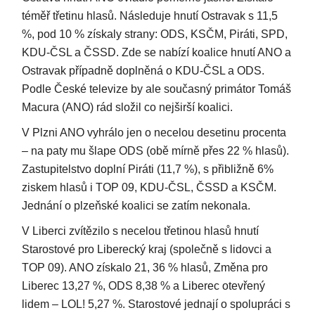
téměř třetinu hlasů. Následuje hnutí Ostravak s 11,5
%, pod 10 % získaly strany: ODS, KSČM, Piráti, SPD,
KDU-ČSL a ČSSD. Zde se nabízí koalice hnutí ANO a
Ostravak případně doplněná o KDU-ČSL a ODS.
Podle České televize by ale současný primátor Tomáš
Macura (ANO) rád složil co nejširší koalici.
V Plzni ANO vyhrálo jen o necelou desetinu procenta
– na paty mu šlape ODS (obě mírně přes 22 % hlasů).
Zastupitelstvo doplní Piráti (11,7 %), s přibližně 6%
ziskem hlasů i TOP 09, KDU-ČSL, ČSSD a KSČM.
Jednání o plzeňské koalici se zatím nekonala.
V Liberci zvítězilo s necelou třetinou hlasů hnutí
Starostové pro Liberecký kraj (společně s lidovci a
TOP 09). ANO získalo 21, 36 % hlasů, Změna pro
Liberec 13,27 %, ODS 8,38 % a Liberec otevřený
lidem – LOL! 5,27 %. Starostové jednají o spolupráci s