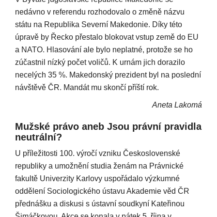
nedávno v referendu rozhodovalo o změně názvu
státu na Republika Severní Makedonie. Díky této
úpravě by Řecko přestalo blokovat vstup země do EU
a NATO. Hlasování ale bylo neplatné, protože se ho
zúčastnil nízký počet voličů. K urnám jich dorazilo
necelých 35 %. Makedonský prezident byl na poslední
návštěvě ČR. Mandát mu skončí příští rok.
Aneta Lakomá
Mužské právo aneb Jsou právní pravidla
neutrální?
U příležitosti 100. výročí vzniku Československé
republiky a umožnění studia ženám na Právnické
fakultě Univerzity Karlovy uspořádalo výzkumné
oddělení Sociologického ústavu Akademie věd ČR
přednášku a diskusi s ústavní soudkyní Kateřinou
Šimáčkovou. Akce se konala v pátek 5. října v