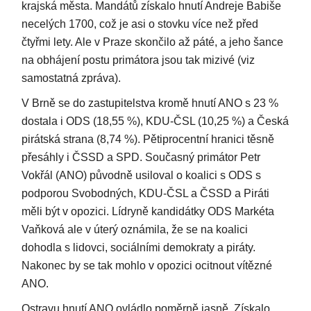
krajská města. Mandátů získalo hnutí Andreje Babiše
necelých 1700, což je asi o stovku více než před
čtyřmi lety. Ale v Praze skončilo až páté, a jeho šance
na obhájení postu primátora jsou tak mizivé (viz
samostatná zpráva).
V Brně se do zastupitelstva kromě hnutí ANO s 23 %
dostala i ODS (18,55 %), KDU-ČSL (10,25 %) a Česká
pirátská strana (8,74 %). Pětiprocentní hranici těsně
přesáhly i ČSSD a SPD. Současný primátor Petr
Vokřál (ANO) původně usiloval o koalici s ODS s
podporou Svobodných, KDU-ČSL a ČSSD a Piráti
měli být v opozici. Lídryně kandidátky ODS Markéta
Vaňková ale v úterý oznámila, že se na koalici
dohodla s lidovci, sociálními demokraty a piráty.
Nakonec by se tak mohlo v opozici ocitnout vítězné
ANO.
Ostravu hnutí ANO ovládlo poměrně jasně. Získalo