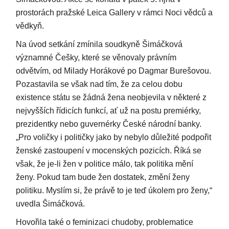
prostorách pražské Leica Gallery v rámci Noci vědců a
vědkyň.
Na úvod setkání zmínila soudkyně Šimáčková
významné Češky, které se věnovaly právním
odvětvím, od Milady Horákové po Dagmar Burešovou.
Pozastavila se však nad tím, že za celou dobu
existence státu se žádná žena neobjevila v některé z
nejvyšších řídicích funkcí, ať už na postu premiérky,
prezidentky nebo guvernérky České národní banky.
„Pro voličky i političky jako by nebylo důležité podpořit
ženské zastoupení v mocenských pozicích. Říká se
však, že je-li žen v politice málo, tak politika mění
ženy. Pokud tam bude žen dostatek, změní ženy
politiku. Myslím si, že právě to je teď úkolem pro ženy,“
uvedla Šimáčková.
Hovořila také o feminizaci chudoby, problematice