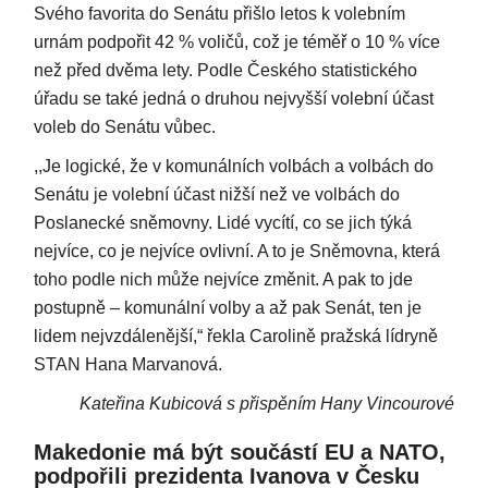
Svého favorita do Senátu přišlo letos k volebním
urnám podpořit 42 % voličů, což je téměř o 10 % více
než před dvěma lety. Podle Českého statistického
úřadu se také jedná o druhou nejvyšší volební účast
voleb do Senátu vůbec.
,,Je logické, že v komunálních volbách a volbách do
Senátu je volební účast nižší než ve volbách do
Poslanecké sněmovny. Lidé vycítí, co se jich týká
nejvíce, co je nejvíce ovlivní. A to je Sněmovna, která
toho podle nich může nejvíce změnit. A pak to jde
postupně – komunální volby a až pak Senát, ten je
lidem nejvzdálenější,“ řekla Carolině pražská lídryně
STAN Hana Marvanová.
Kateřina Kubicová s přispěním Hany Vincourové
Makedonie má být součástí EU a NATO,
podpořili prezidenta Ivanova v Česku