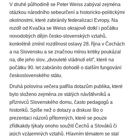
V druhé půlhodině se Peter Weiss zabýval zejména
otázkou národního sebeurčení a historicko-politickými
okolnostmi, které zabránily federalizaci Evropy. Na
rozdíl od Kvačka se Weiss okrajově dotkl i počátku
novodobých dějin česko-slovenských vztahů,
konkrétně zmínil rozdílnost oslavy 28. října v Čechách
a na Slovensku a se značnou mírou kritiky poukázal
na, dle jeho slov, „dvouleté vládnutí elit”, které na
počátku 90. let zabránilo dohodě o dalším fungování
československého státu.
Druhá polovina večera patřila dotazům publika, které
bylo složeno zejména ze stálých návštěvníků a
příznivců Slovenského domu, často pedagogů a
historiků. Spíše než o dotazy a diskusi šlo o
prezentaci názorů přítomných, které se pouze
zřídkakdy týkaly onoho soužití Čechů a Slováků či
jejich vzájemných vztahů. Hlavním tématem se stal