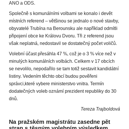
ANO a ODS.
Společně s komunálními volbami se konalo i devět
místních referend – většinou se jednalo o nové stavby,
obyvatelé Trubína na Berounsku ale například odmítli
připojení obce ke Královu Dvoru. Tři z referend jsou
však neplatná, nedostavil se dostatečný počet voličů.
Volební účast přesáhla 47 %, což je o 3 % více než v
minulých komunálních volbách. Celkem v 17 obcích
se nevolilo, nepodařilo se tam totiž sestavit kandidátní
listiny. Vedením těchto obcí budou pověřeni
správci,které vybere ministerstvo vnitra. Termín
dodatečných voleb oznámí prezident republiky do 30
dnů.
Tereza Trajboldová
Na pražském magistrátu zasedne pět
stran s těsným volebním výsledkem