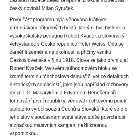
záštitou Nadace Železná opona. Diskusi moderoval
český novinář Milan Syruček.
První část programu byla věnována krátkým
přednáškám přítomných hostů, kterými byli historik a
vysokoškolský pedagog Robert Kvaček a slovenský
velvyslanec v České republice Peter Weiss. Oba se
zaměřili zejména na okolnosti a příčiny vzniku
Československa v říjnu 1918. Slova se jako první ujal
Robert Kvaček. Ve svém půlhodinovém bloku se
kromě termínu “čechoslovakismus” či velice detailních
historických souvislostí, jako jsou například rozhovory
mezi T. G. Masarykem a Edvardem Benešem při
formování první republiky, věnoval i celkovému pojetí
stoletého výročí soužití Čechů a Slováků, které se dle
jeho slov v současném světě stává spíše povrchností
a značkou masivních kampaní nežli krásnou
vzpomínkou.