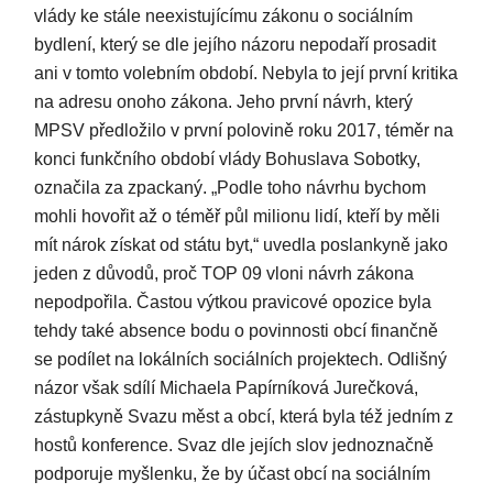
vlády ke stále neexistujícímu zákonu o sociálním
bydlení, který se dle jejího názoru nepodaří prosadit
ani v tomto volebním období. Nebyla to její první kritika
na adresu onoho zákona. Jeho první návrh, který
MPSV předložilo v první polovině roku 2017, téměr na
konci funkčního období vlády Bohuslava Sobotky,
označila za zpackaný. „Podle toho návrhu bychom
mohli hovořit až o téměř půl milionu lidí, kteří by měli
mít nárok získat od státu byt,“ uvedla poslankyně jako
jeden z důvodů, proč TOP 09 vloni návrh zákona
nepodpořila. Častou výtkou pravicové opozice byla
tehdy také absence bodu o povinnosti obcí finančně
se podílet na lokálních sociálních projektech. Odlišný
názor však sdílí Michaela Papírníková Jurečková,
zástupkyně Svazu měst a obcí, která byla též jedním z
hostů konference. Svaz dle jejích slov jednoznačně
podporuje myšlenku, že by účast obcí na sociálním