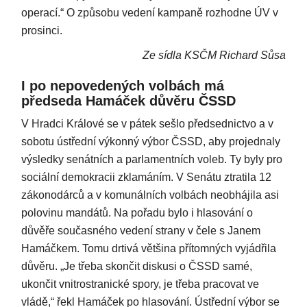
operací.“ O způsobu vedení kampaně rozhodne ÚV v
prosinci.
Ze sídla KSČM Richard Sůsa
I po nepovedených volbách má
předseda Hamáček důvěru ČSSD
V Hradci Králové se v pátek sešlo předsednictvo a v
sobotu ústřední výkonný výbor ČSSD, aby projednaly
výsledky senátních a parlamentních voleb. Ty byly pro
sociální demokracii zklamáním. V Senátu ztratila 12
zákonodárců a v komunálních volbách neobhájila asi
polovinu mandátů. Na pořadu bylo i hlasování o
důvěře současného vedení strany v čele s Janem
Hamáčkem. Tomu drtivá většina přítomných vyjádřila
důvěru. „Je třeba skončit diskusi o ČSSD samé,
ukončit vnitrostranické spory, je třeba pracovat ve
vládě,“ řekl Hamáček po hlasování. Ústřední výbor se