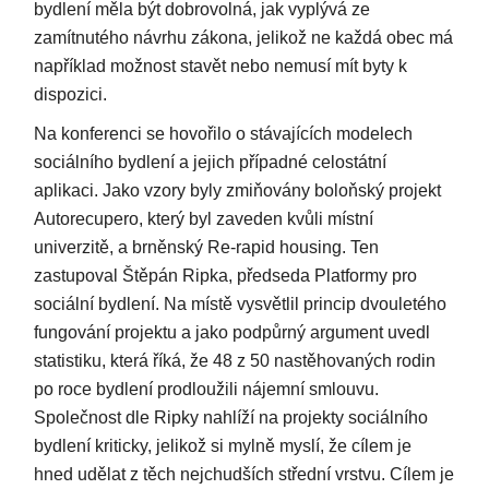
bydlení měla být dobrovolná, jak vyplývá ze
zamítnutého návrhu zákona, jelikož ne každá obec má
například možnost stavět nebo nemusí mít byty k
dispozici.
Na konferenci se hovořilo o stávajících modelech
sociálního bydlení a jejich případné celostátní
aplikaci. Jako vzory byly zmiňovány boloňský projekt
Autorecupero, který byl zaveden kvůli místní
univerzitě, a brněnský Re-rapid housing. Ten
zastupoval Štěpán Ripka, předseda Platformy pro
sociální bydlení. Na místě vysvětlil princip dvouletého
fungování projektu a jako podpůrný argument uvedl
statistiku, která říká, že 48 z 50 nastěhovaných rodin
po roce bydlení prodloužili nájemní smlouvu.
Společnost dle Ripky nahlíží na projekty sociálního
bydlení kriticky, jelikož si mylně myslí, že cílem je
hned udělat z těch nejchudších střední vrstvu. Cílem je