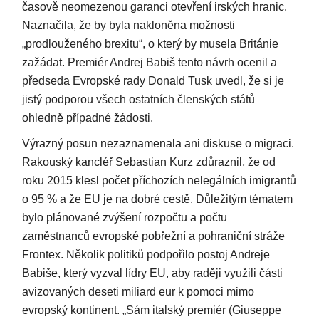
časově neomezenou garanci otevření irských hranic.
Naznačila, že by byla nakloněna možnosti
„prodlouženého brexitu“, o který by musela Británie
zažádat. Premiér Andrej Babiš tento návrh ocenil a
předseda Evropské rady Donald Tusk uvedl, že si je
jistý podporou všech ostatních členských států
ohledně případné žádosti.
Výrazný posun nezaznamenala ani diskuse o migraci.
Rakouský kancléř Sebastian Kurz zdůraznil, že od
roku 2015 klesl počet příchozích nelegálních imigrantů
o 95 % a že EU je na dobré cestě. Důležitým tématem
bylo plánované zvýšení rozpočtu a počtu
zaměstnanců evropské pobřežní a pohraniční stráže
Frontex. Několik politiků podpořilo postoj Andreje
Babiše, který vyzval lídry EU, aby raději využili části
avizovaných deseti miliard eur k pomoci mimo
evropský kontinent. „Sám italský premiér (Giuseppe