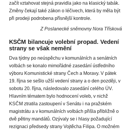
začít vztahovat stejná pravidla jako na klasický tabák.
Změny čekají také zákon o léčivech, která by měla být
při prodeji podrobena přísnější kontrole.
Z Poslanecké sněmovny Nora Třísková
KSČM bilancuje volební propad. Vedení
strany se však nemění
Dva týdny po neúspěchu v komunálních a senátních
volbách se konalo mimořádné zasedání ústředního
výboru Komunistické strany Čech a Moravy. V pátek
19. října se sešlo užší vedení strany a o den později, v
sobotu 20. října, následovalo zasedání celého ÚV.
Hlavním tématem bylo hodnocení voleb, v nichž
KSČM ztratila zastoupení v Senátu i na pražském
magistrátu a v komunálních volbách přišla přibližně o
dvě pětiny mandátů. Ozývaly se i hlasy požadující
rezignaci předsedy strany Vojtěcha Filipa. O možném