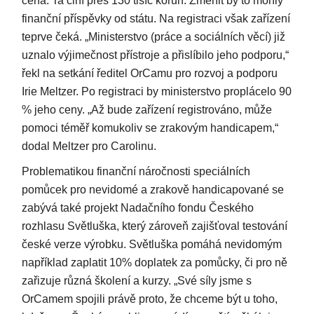
cena. Ta činí přes 130 tisíc korun. Změnit by to mohly
finanční příspěvky od státu. Na registraci však zařízení
teprve čeká. „Ministerstvo (práce a sociálních věcí) již
uznalo výjimečnost přístroje a přislíbilo jeho podporu,“
řekl na setkání ředitel OrCamu pro rozvoj a podporu
Irie Meltzer. Po registraci by ministerstvo proplácelo 90
% jeho ceny. „Až bude zařízení registrováno, může
pomoci téměř komukoliv se zrakovým handicapem,“
dodal Meltzer pro Carolinu.
Problematikou finanční náročnosti speciálních
pomůcek pro nevidomé a zrakově handicapované se
zabývá také projekt Nadačního fondu Českého
rozhlasu Světluška, který zároveň zajišťoval testování
české verze výrobku. Světluška pomáhá nevidomým
například zaplatit 10% doplatek za pomůcky, či pro ně
zařizuje různá školení a kurzy. „Své síly jsme s
OrCamem spojili právě proto, že chceme být u toho,