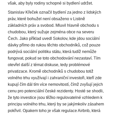
však, aby byly rodiny schopné si bydlení udržet.
Stanislav Křeček označil bydlení za jedno z lidských
práv, které bohužel není obsaženo v Listině
základních práv a svobod. Mluvil hlavně obchodu s
chudobou, který sužuje zejména obce na severu
Čech. Jako příklad uvedl Sokolov, kde jdou sociální
dávky přímo do rukou těchto obchodníků, což pouze
podrývá sociální politiku státu, která tudíž nemůže
fungovat, pokud se toto obchodování nezastaví. Tím
otevřel další z témat diskuse, tedy problémové
privatizace. Kromě obchodníků s chudobou totiž
volného trhu využívají i zahraniční investoři, kteří zde
kupují čím dál tím více nemovitostí, čímž zvyšují jejich
cenu pro potenciální české rezidenty. Hosté se shodli,
že tyto investice jsou těžko regulovatelné vzhledem k
principu volného trhu, který by se jakýmkoliv zásahem
pokřivil. Opakem toho je však regulace Airbnb, která