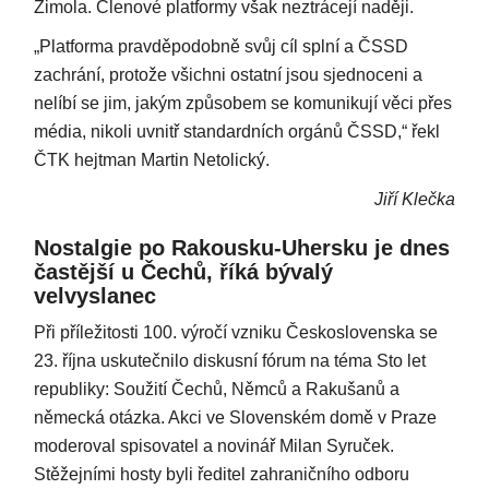
Zimola. Členové platformy však neztrácejí naději.
„Platforma pravděpodobně svůj cíl splní a ČSSD
zachrání, protože všichni ostatní jsou sjednoceni a
nelíbí se jim, jakým způsobem se komunikují věci přes
média, nikoli uvnitř standardních orgánů ČSSD,“ řekl
ČTK hejtman Martin Netolický.
Jiří Klečka
Nostalgie po Rakousku-Uhersku je dnes
častější u Čechů, říká bývalý
velvyslanec
Při příležitosti 100. výročí vzniku Československa se
23. října uskutečnilo diskusní fórum na téma Sto let
republiky: Soužití Čechů, Němců a Rakušanů a
německá otázka. Akci ve Slovenském domě v Praze
moderoval spisovatel a novinář Milan Syruček.
Stěžejními hosty byli ředitel zahraničního odboru