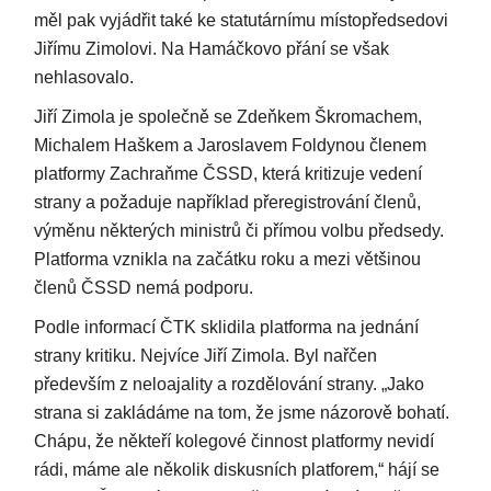
měl pak vyjádřit také ke statutárnímu místopředsedovi
Jiřímu Zimolovi. Na Hamáčkovo přání se však
nehlasovalo.
Jiří Zimola je společně se Zdeňkem Škromachem,
Michalem Haškem a Jaroslavem Foldynou členem
platformy Zachraňme ČSSD, která kritizuje vedení
strany a požaduje například přeregistrování členů,
výměnu některých ministrů či přímou volbu předsedy.
Platforma vznikla na začátku roku a mezi většinou
členů ČSSD nemá podporu.
Podle informací ČTK sklidila platforma na jednání
strany kritiku. Nejvíce Jiří Zimola. Byl nařčen
především z neloajality a rozdělování strany. „Jako
strana si zakládáme na tom, že jsme názorově bohatí.
Chápu, že někteří kolegové činnost platformy nevidí
rádi, máme ale několik diskusních platforem,“ hájí se