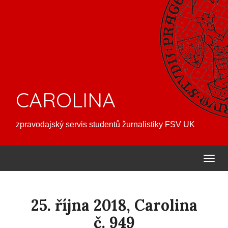
CAROLINA
zpravodajský servis studentů žurnalistiky FSV UK
25. října 2018, Carolina
č. 949