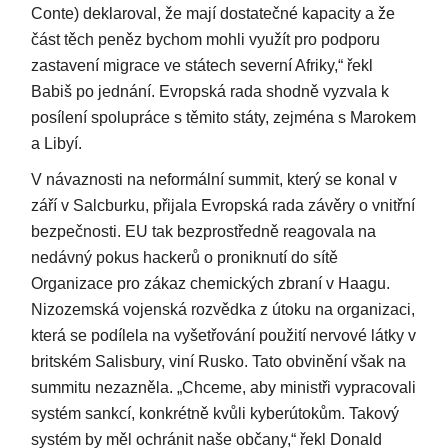
Conte) deklaroval, že mají dostatečné kapacity a že
část těch peněz bychom mohli využít pro podporu
zastavení migrace ve státech severní Afriky,“ řekl
Babiš po jednání. Evropská rada shodně vyzvala k
posílení spolupráce s těmito státy, zejména s Marokem
a Libyí.
V návaznosti na neformální summit, který se konal v
září v Salcburku, přijala Evropská rada závěry o vnitřní
bezpečnosti. EU tak bezprostředně reagovala na
nedávný pokus hackerů o proniknutí do sítě
Organizace pro zákaz chemických zbraní v Haagu.
Nizozemská vojenská rozvědka z útoku na organizaci,
která se podílela na vyšetřování použití nervové látky v
britském Salisbury, viní Rusko. Tato obvinění však na
summitu nezazněla. „Chceme, aby ministři vypracovali
systém sankcí, konkrétně kvůli kyberútokům. Takový
systém by měl ochránit naše občany,“ řekl Donald