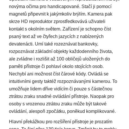
novýma očima pro handicapované. Stačí ji pomocí
magnetů připevnit k jakýmkoliv brýlím. Kamera pak
skrze HD reproduktor zprostředkovává uživateli
kontakt s okolním světem. Zařízení je schopno číst
psaný text až ve čtyřech jazycích z nabízených
devatenácti. Umí také rozeznávat bankovky,
rozpoznávat základní objekty každodenního života,
ale zvládne i rozlišit až 100 obličejů uložených do
paměti přístroje či pohlaví okolo stojících osob.
Nechybí ani možnost číst čárové kódy. Ovládá se
intuitivními gesty taktéž rozpoznávanými kamerou. To
umožňuje lidem dříve vidícím či pouze s částečnou
ztrátou zraku snadné ovládání přístroje. Naopak pro
osoby s vrozenou ztrátou zraku může být takové
ovládání, alespoň zpočátku, poněkud komplikované.
Hlavní překážkou pro rozšíření přístroje je prozatím