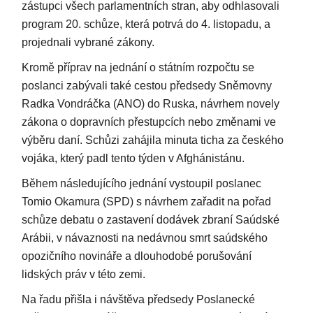
zástupci všech parlamentních stran, aby odhlasovali
program 20. schůze, která potrvá do 4. listopadu, a
projednali vybrané zákony.
Kromě příprav na jednání o státním rozpočtu se
poslanci zabývali také cestou předsedy Sněmovny
Radka Vondráčka (ANO) do Ruska, návrhem novely
zákona o dopravních přestupcích nebo změnami ve
výběru daní. Schůzi zahájila minuta ticha za českého
vojáka, který padl tento týden v Afghánistánu.
Během následujícího jednání vystoupil poslanec
Tomio Okamura (SPD) s návrhem zařadit na pořad
schůze debatu o zastavení dodávek zbraní Saúdské
Arábii, v návaznosti na nedávnou smrt saúdského
opozičního novináře a dlouhodobé porušování
lidských práv v této zemi.
Na řadu přišla i návštěva předsedy Poslanecké