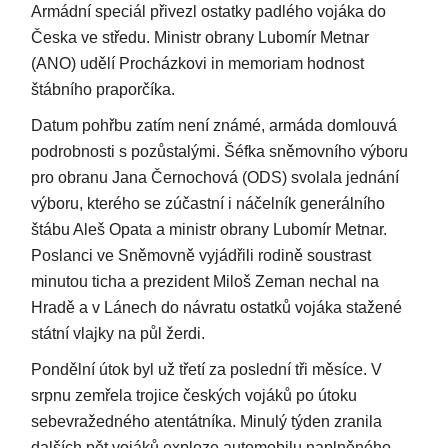
Armádní speciál přivezl ostatky padlého vojáka do
Česka ve středu. Ministr obrany Lubomír Metnar
(ANO) udělí Procházkovi in memoriam hodnost
štábního praporčíka.
Datum pohřbu zatím není známé, armáda domlouvá
podrobnosti s pozůstalými. Šéfka sněmovního výboru
pro obranu Jana Černochová (ODS) svolala jednání
výboru, kterého se zúčastní i náčelník generálního
štábu Aleš Opata a ministr obrany Lubomír Metnar.
Poslanci ve Sněmovně vyjádřili rodině soustrast
minutou ticha a prezident Miloš Zeman nechal na
Hradě a v Lánech do návratu ostatků vojáka stažené
státní vlajky na půl žerdi.
Pondělní útok byl už třetí za poslední tři měsíce. V
srpnu zemřela trojice českých vojáků po útoku
sebevražedného atentátníka. Minulý týden zranila
dalších pět vojáků exploze automobilu naplněného