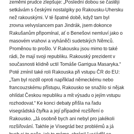
zeměmi prudce zlepšuje: „Poslední dobou se častěji
setkávám s českými nostalgiky po Rakousku-Uhersku
než rakouskými. V té špatné době, když tam byl
zrovna velvyslancem pan Jindrák, jsem dokonce
Rakušanům připomínal, ať o Benešovi nemluví jako o
masovém vrahovi a vyháněči sudetských Němců.
Proměnou to prošlo. V Rakousku jsou mimo to také
rádi, že mají svoji republiku. Rakouský prezident v
současnosti klidně uctil Tomáše Garrigua Masaryka.“
Poté zmínil také roli Rakouska při vstupu ČR do EU:
„Tam byl rozdíl oproti například německému nebo
francouzskému přístupu, Rakousko se snažilo si nějak
ohlídat Českou republiku a mít výsadu o jejím vstupu
rozhodovat.“ Ke konci debaty přišla na řadu
visegrádská čtyřka a její případné rozšíření o
Rakousko. „Já osobně bych ani nebyl pro jakékoli
rozšiřování. Takhle je Visegrád bez problémů a já