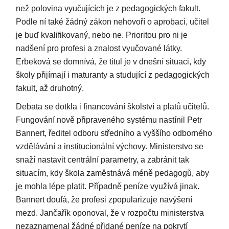
než polovina vyučujících je z pedagogických fakult.
Podle ní také žádný zákon nehovoří o aprobaci, učitel
je buď kvalifikovaný, nebo ne. Prioritou pro ni je
nadšení pro profesi a znalost vyučované látky.
Erbeková se domnívá, že titul je v dnešní situaci, kdy
školy přijímají i maturanty a studující z pedagogických
fakult, až druhotný.
Debata se dotkla i financování školství a platů učitelů.
Fungování nově připraveného systému nastínil Petr
Bannert, ředitel odboru středního a vyššího odborného
vzdělávání a institucionální výchovy. Ministerstvo se
snaží nastavit centrální parametry, a zabránit tak
situacím, kdy škola zaměstnává méně pedagogů, aby
je mohla lépe platit. Případně peníze využívá jinak.
Bannert doufá, že profesi zpopularizuje navýšení
mezd. Jančařík oponoval, že v rozpočtu ministerstva
nezaznamenal žádné přidané peníze na pokrytí