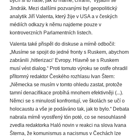
bych si to naše, jak to máme, chránil,“ vyjádřil se
Jindrák. Mezi dalšími pozvanými byl geopolitický
analytik Jiří Valenta, který žije v USA a v českých
médiích odkazy k němu najdeme pouze v
kontroverzních Parlamentních listech.
Valenta také přispěl do diskuse a mírně odbočil:
„Musíme se spojit do jedné fronty s Ruskem, abychom
zabránili ‚hitlerizaci‘ Evropy. Hlavně se s Ruskem
musí vést dialog.“ Proti tomuto výroku se ostře ohradil
přítomný redaktor Českého rozhlasu Ivan Štern:
„Německa se musím v tomto ohledu zastat, protože
tamní denacifikace probíhá mnohem efektivněji (...).
Němci se s minulostí konfrontují, ve školách se učí o
holocaustu a vše je podáváno tak, jak to bylo.“ Debata
nabrala mírně vyostřený tón poté, co se nesouhlasně
zvedla redaktorka Haló novin v reakci na slova Ivana
Šterna, že komunismus a nacismus v Čechách lze