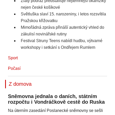
Zlatý podraz představuje nejtemnější okamžiky
nejen české košíkové
Světluška slaví 15. narozeniny, i letos rozsvítila
Pražskou křižovatku
Mimořádná zpráva přináší autentický vhled do
zákulisí novinářské rutiny
Festival Struny Teens nabídl hudbu, výtvarné
workshopy i setkání s Ondřejem Rumlem
Sport
Počasí
Z domova
Sněmovna jednala o daních, státním
rozpočtu i Vondráčkově cestě do Ruska
Na úterním zasedání Poslanecké sněmovny se sešli