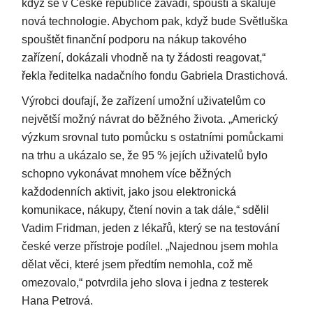
když se v České republice zavádí, spouští a škáluje
nová technologie. Abychom pak, když bude Světluška
spouštět finanční podporu na nákup takového
zařízení, dokázali vhodně na ty žádosti reagovat,“
řekla ředitelka nadačního fondu Gabriela Drastichová.
Výrobci doufají, že zařízení umožní uživatelům co
největší možný návrat do běžného života. „Americký
výzkum srovnal tuto pomůcku s ostatními pomůckami
na trhu a ukázalo se, že 95 % jejích uživatelů bylo
schopno vykonávat mnohem více běžných
každodenních aktivit, jako jsou elektronická
komunikace, nákupy, čtení novin a tak dále,“ sdělil
Vadim Fridman, jeden z lékařů, který se na testování
české verze přístroje podílel. „Najednou jsem mohla
dělat věci, které jsem předtím nemohla, což mě
omezovalo,“ potvrdila jeho slova i jedna z testerek
Hana Petrová.