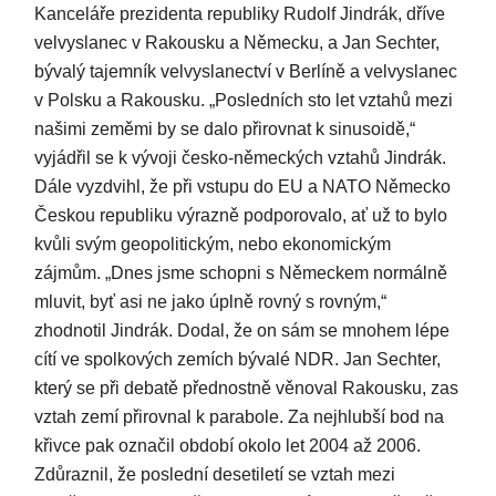
Kanceláře prezidenta republiky Rudolf Jindrák, dříve
velvyslanec v Rakousku a Německu, a Jan Sechter,
bývalý tajemník velvyslanectví v Berlíně a velvyslanec
v Polsku a Rakousku. „Posledních sto let vztahů mezi
našimi zeměmi by se dalo přirovnat k sinusoidě,“
vyjádřil se k vývoji česko-německých vztahů Jindrák.
Dále vyzdvihl, že při vstupu do EU a NATO Německo
Českou republiku výrazně podporovalo, ať už to bylo
kvůli svým geopolitickým, nebo ekonomickým
zájmům. „Dnes jsme schopni s Německem normálně
mluvit, byť asi ne jako úplně rovný s rovným,“
zhodnotil Jindrák. Dodal, že on sám se mnohem lépe
cítí ve spolkových zemích bývalé NDR. Jan Sechter,
který se při debatě přednostně věnoval Rakousku, zas
vztah zemí přirovnal k parabole. Za nejhlubší bod na
křivce pak označil období okolo let 2004 až 2006.
Zdůraznil, že poslední desetiletí se vztah mezi