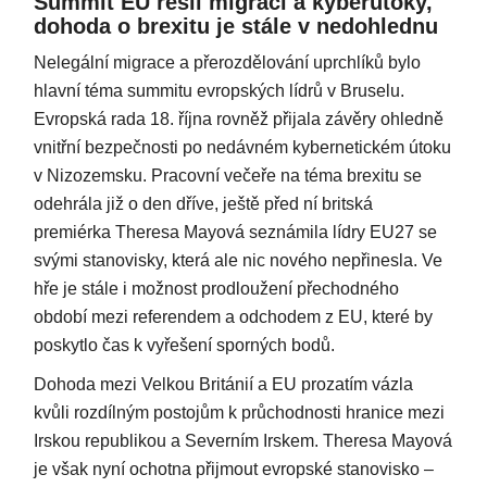
Summit EU řešil migraci a kyberútoky,
dohoda o brexitu je stále v nedohlednu
Nelegální migrace a přerozdělování uprchlíků bylo
hlavní téma summitu evropských lídrů v Bruselu.
Evropská rada 18. října rovněž přijala závěry ohledně
vnitřní bezpečnosti po nedávném kybernetickém útoku
v Nizozemsku. Pracovní večeře na téma brexitu se
odehrála již o den dříve, ještě před ní britská
premiérka Theresa Mayová seznámila lídry EU27 se
svými stanovisky, která ale nic nového nepřinesla. Ve
hře je stále i možnost prodloužení přechodného
období mezi referendem a odchodem z EU, které by
poskytlo čas k vyřešení sporných bodů.
Dohoda mezi Velkou Británií a EU prozatím vázla
kvůli rozdílným postojům k průchodnosti hranice mezi
Irskou republikou a Severním Irskem. Theresa Mayová
je však nyní ochotna přijmout evropské stanovisko –