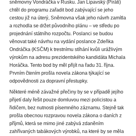
sněmovny Vondráčka v Rusku. Jan Lipavský (Piráti)
chtěl do programu zařadit bod zabývající se jeho
cestou již na úterý, Sněmovna však jeho návrh zamítla
a rozhodla se držet původního plánu – ve středu po
projednání státního rozpočtu. Poslanci se budou
věnovat také návrhu na vydání poslance Zdeňka
Ondráčka (KSČM) k trestnímu stíhání kvůli urážlivým
výrokům na adresu prezidentského kandidáta Michala
Horáčka. Tento bod by měl přijít na řadu 31. října.
Prvním čtením prošla novela zákona týkající se
odpovědnosti za dopravní přestupky.
Některé méně závažné přečiny by se v případě jejího
přijetí daly řešit pouze domluvou mezi policistou a
řidičem, bez nutnosti písemného záznamu. Stejně tak
prošla obecnou rozpravou novela zákona o daních z
příjmů, která se mimo jiné zabývá zdaněním
zahřívaných tabákových výrobků, na které by se měla