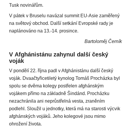
Tusk novinářům.
V pátek v Bruselu navázal summit EU-Asie zaměřený
na světový obchod. Další setkání Evropské rady je
naplánováno na 13.-14. prosince.
Bartoloměj Černík
V Afghánistánu zahynul další český
voják
V pondělí 22. října padl v Afghánistánu další český
voják. Dvaačtyřicetiletý kynolog Tomáš Procházka byl
spolu se dvěma kolegy postřelen afghánským
vojákem přímo na základně Šindánd. Procházku
nezachránila ani neprůstřelná vesta, zraněním
podlehl. Sloužil u jednotky, která má na starosti výcvik
afghánských vojáků. Jeho kolegové jsou mimo
ohrožení života.