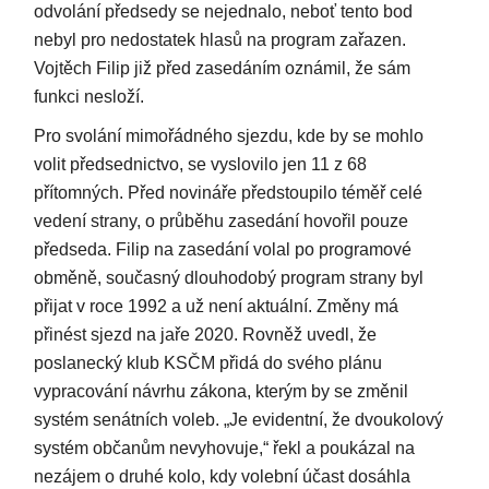
odvolání předsedy se nejednalo, neboť tento bod
nebyl pro nedostatek hlasů na program zařazen.
Vojtěch Filip již před zasedáním oznámil, že sám
funkci nesloží.
Pro svolání mimořádného sjezdu, kde by se mohlo
volit předsednictvo, se vyslovilo jen 11 z 68
přítomných. Před novináře předstoupilo téměř celé
vedení strany, o průběhu zasedání hovořil pouze
předseda. Filip na zasedání volal po programové
obměně, současný dlouhodobý program strany byl
přijat v roce 1992 a už není aktuální. Změny má
přinést sjezd na jaře 2020. Rovněž uvedl, že
poslanecký klub KSČM přidá do svého plánu
vypracování návrhu zákona, kterým by se změnil
systém senátních voleb. „Je evidentní, že dvoukolový
systém občanům nevyhovuje,“ řekl a poukázal na
nezájem o druhé kolo, kdy volební účast dosáhla