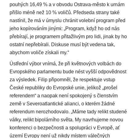
pouhých 16,49 % a v obvodu Ostrava-město k urnám
přišlo méně než 10 % voličů. Předseda strany také
nastínil, že má v úmyslu chránit volební program před
jeho kopírováním jinými: „Program, když ho od nás
přebírají, je programem přitažlivým pro lidi, jinak by ho
ostatní nepřebírali. Diskuse musí být vedena tak,
abychom voliče získali my.“
Ústřední výbor vnímá, že při květnových volbách do
Evropského parlamentu bude nést vyšší odpovědnost
za výsledek. Filip připomněl, že respektuje vstup
České republiky do Evropské unie, jelikož „prošel
referendem“ a naopak není spokojený s členstvím
země v Severoatlantické alianci, o kterém žádné
referendum nerozhodovalo. „Máme tady relikt studené
války, relikt bipolárního světa. My navrhujeme novou
konferenci o bezpečnosti a spolupráci v Evropě, ať
území Evropy není už nikdy místem válečných