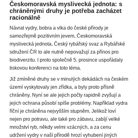
Českomoravská myslivecká jednota: s
chráněnými druhy je potřeba zacházet
racionálně
Návrat vydry, bobra a vlka do české přírody je
samozřejmě pozitivním jevem, Českomoravská
myslivecká jednota, Český rybářský svaz a Rybářské
sdružení ČR to ale nutně nepovažují za přínos pro
biodiverzitu. I proto společně 5. prosince uspořádaly
tiskovou konferenci na toto téma.
Již zmíněné druhy se v minulých dekádách na českém
území vyskytovaly jen zřídka, a byly proto přísně
chráněny. Nyní se ale jejich počty rapidně zvyšují a
jejich ochrana působí spíše problémy. Například vydra
říční je chráněna nejvyšším stupněm. Jelikož loví
nejen pro potravu, ale také pro zábavu, zabíjí velké
množství ryb, někdy velmi vzácných, a za cenu
udržení vydry v naší přírodě hrozí vyhubení jiných