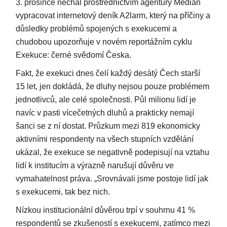
3. prosince nechal prostřednictvím agentury Median
vypracovat internetový deník A2larm, který na příčiny a
důsledky problémů spojených s exekucemi a
chudobou upozorňuje v novém reportážním cyklu
Exekuce: černé svědomí Česka.
Fakt, že exekuci dnes čelí každý desátý Čech starší
15 let, jen dokládá, že dluhy nejsou pouze problémem
jednotlivců, ale celé společnosti. Půl milionu lidí je
navíc v pasti vícečetných dluhů a prakticky nemají
šanci se z ní dostat. Průzkum mezi 819 ekonomicky
aktivními respondenty na všech stupních vzdělání
ukázal, že exekuce se negativně podepisují na vztahu
lidí k institucím a výrazně narušují důvěru ve
vymahatelnost práva. „Srovnávali jsme postoje lidí jak
s exekucemi, tak bez nich.
Nízkou institucionální důvěrou trpí v souhrnu 41 %
respondentů se zkušeností s exekucemi, zatímco mezi