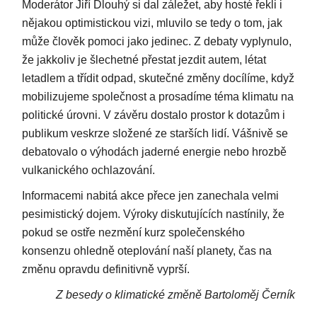
Moderátor Jiří Dlouhý si dal záležet, aby hosté řekli i
nějakou optimistickou vizi, mluvilo se tedy o tom, jak
může člověk pomoci jako jedinec. Z debaty vyplynulo,
že jakkoliv je šlechetné přestat jezdit autem, létat
letadlem a třídit odpad, skutečné změny docílíme, když
mobilizujeme společnost a prosadíme téma klimatu na
politické úrovni. V závěru dostalo prostor k dotazům i
publikum veskrze složené ze starších lidí. Vášnivě se
debatovalo o výhodách jaderné energie nebo hrozbě
vulkanického ochlazování.
Informacemi nabitá akce přece jen zanechala velmi
pesimistický dojem. Výroky diskutujících nastínily, že
pokud se ostře nezmění kurz společenského
konsenzu ohledně oteplování naší planety, čas na
změnu opravdu definitivně vyprší.
Z besedy o klimatické změně Bartoloměj Černík