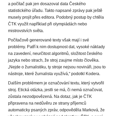
a počítač pak jen dosazoval data Českého
statistického úřadu. Takto napsané zprávy pak ještě
musely projít přes editora. Podobný postup by chtěla
ČTK využít například při olympiádách nebo
mistrovstvích světa.
Počítačově generované texty však mají i své
problémy. Patří k nim dostupnost dat, vysoké náklady
na zavedení, neurčitost algoritmů, složitost českého
jazyka nebo strach, že stroj zaujme místo člověka.
„Nejde o žurnalistiku, ty stroje nejsou novináři, jsou to
nástroje, které žurnalista využívá,“ podotkl Kodera.
Dalším problémem je označování textu, který vytvořil
stroj. Etická otázka, jestli se má, či nemá označovat,
zůstala nezodpovězená. Na dotaz, jak je ČTK
připravena na nedůvěru ze strany příjemců
automaticky psaných zpráv, odpověděla Marková, že