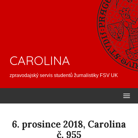
CAROLINA
zpravodajský servis studentů žurnalistiky FSV UK
6. prosince 2018, Carolina
č. 955