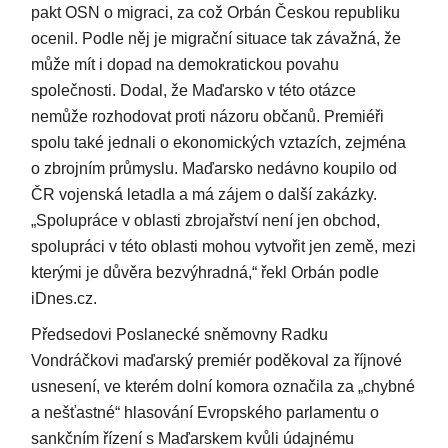
pakt OSN o migraci, za což Orbán Českou republiku
ocenil. Podle něj je migrační situace tak závažná, že
může mít i dopad na demokratickou povahu
společnosti. Dodal, že Maďarsko v této otázce
nemůže rozhodovat proti názoru občanů. Premiéři
spolu také jednali o ekonomických vztazích, zejména
o zbrojním průmyslu. Maďarsko nedávno koupilo od
ČR vojenská letadla a má zájem o další zakázky.
„Spolupráce v oblasti zbrojařství není jen obchod,
spolupráci v této oblasti mohou vytvořit jen země, mezi
kterými je důvěra bezvýhradná,“ řekl Orbán podle
iDnes.cz.
Předsedovi Poslanecké sněmovny Radku
Vondráčkovi maďarský premiér poděkoval za říjnové
usnesení, ve kterém dolní komora označila za „chybné
a nešťastné“ hlasování Evropského parlamentu o
sankčním řízení s Maďarskem kvůli údajnému