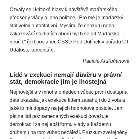
Ozvaly se i kritické hlasy k návštěvě maďarského
předsedy vlády a jeho politice. „Pro mě je maďarský
stát velmi autoritativní. Myslím, že cenzuru nebo
zakazování studijních oborů bych se od Maďarska
neučil,“ řekl poslanec ČSSD Petr Dolínek v pořadu ČT
Události, komentáře.
Patricie Aruťuňanová
Lidé v exekuci nemají důvěru v právní
stát, demokracie jim je lhostejná
Nejnovější a v mnoha ohledech vůbec první dostupná
data ukázala, jak exekuce lidem zasahují do života a
jaké to má dopady na jejich hodnotové postoje. Jen
pětina lidí poznamenaných exekucí považuje
demokracii za nejlepší formu vlády a každému
druhému na tom vůbec nezáleží. Průzkum zveřejněný