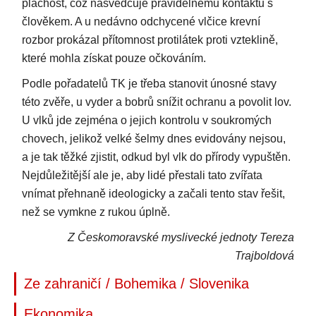
plachost, což nasvědčuje pravidelnému kontaktu s
člověkem. A u nedávno odchycené vlčice krevní
rozbor prokázal přítomnost protilátek proti vzteklině,
které mohla získat pouze očkováním.
Podle pořadatelů TK je třeba stanovit únosné stavy
této zvěře, u vyder a bobrů snížit ochranu a povolit lov.
U vlků jde zejména o jejich kontrolu v soukromých
chovech, jelikož velké šelmy dnes evidovány nejsou,
a je tak těžké zjistit, odkud byl vlk do přírody vypuštěn.
Nejdůležitější ale je, aby lidé přestali tato zvířata
vnímat přehnaně ideologicky a začali tento stav řešit,
než se vymkne z rukou úplně.
Z Českomoravské myslivecké jednoty Tereza
Trajboldová
Ze zahraničí / Bohemika / Slovenika
Ekonomika