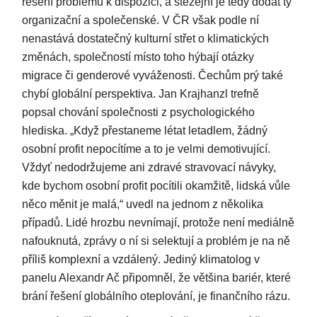
řešení problému k dispozici, a stěžejní je tedy dodat ty
organizační a společenské. V ČR však podle ní
nenastává dostatečný kulturní střet o klimatických
změnách, společností místo toho hýbají otázky
migrace či genderové vyváženosti. Čechům prý také
chybí globální perspektiva. Jan Krajhanzl trefně
popsal chování společnosti z psychologického
hlediska. „Když přestaneme létat letadlem, žádný
osobní profit nepocítíme a to je velmi demotivující.
Vždyť nedodržujeme ani zdravé stravovací návyky,
kde bychom osobní profit pocítili okamžitě, lidská vůle
něco měnit je malá,“ uvedl na jednom z několika
případů. Lidé hrozbu nevnímají, protože není mediálně
nafouknutá, zprávy o ní si selektují a problém je na ně
příliš komplexní a vzdálený. Jediný klimatolog v
panelu Alexandr Ač připomněl, že většina bariér, které
brání řešení globálního oteplování, je finančního rázu.