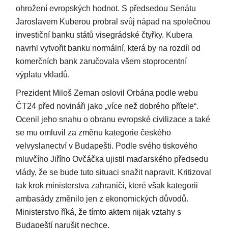
ohrožení evropských hodnot. S předsedou Senátu
Jaroslavem Kuberou probral svůj nápad na společnou
investiční banku států visegrádské čtyřky. Kubera
navrhl vytvořit banku normální, která by na rozdíl od
komerčních bank zaručovala všem stoprocentní
výplatu vkladů.
Prezident Miloš Zeman oslovil Orbána podle webu
ČT24 před novináři jako „více než dobrého přítele“.
Ocenil jeho snahu o obranu evropské civilizace a také
se mu omluvil za změnu kategorie českého
velvyslanectví v Budapešti. Podle svého tiskového
mluvčího Jiřího Ovčáčka ujistil maďarského předsedu
vlády, že se bude tuto situaci snažit napravit. Kritizoval
tak krok ministerstva zahraničí, které však kategorii
ambasády změnilo jen z ekonomických důvodů.
Ministerstvo říká, že tímto aktem nijak vztahy s
Budapeští narušit nechce.