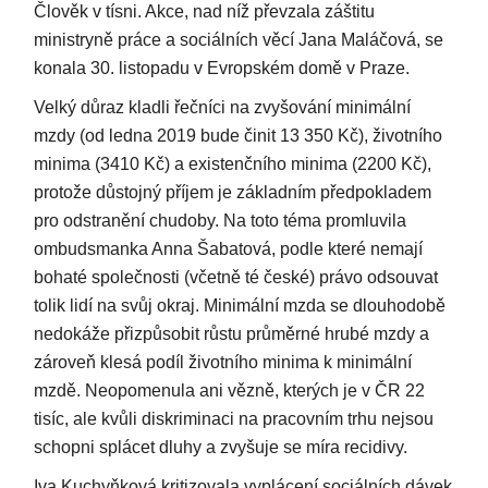
Člověk v tísni. Akce, nad níž převzala záštitu
ministryně práce a sociálních věcí Jana Maláčová, se
konala 30. listopadu v Evropském domě v Praze.
Velký důraz kladli řečníci na zvyšování minimální
mzdy (od ledna 2019 bude činit 13 350 Kč), životního
minima (3410 Kč) a existenčního minima (2200 Kč),
protože důstojný příjem je základním předpokladem
pro odstranění chudoby. Na toto téma promluvila
ombudsmanka Anna Šabatová, podle které nemají
bohaté společnosti (včetně té české) právo odsouvat
tolik lidí na svůj okraj. Minimální mzda se dlouhodobě
nedokáže přizpůsobit růstu průměrné hrubé mzdy a
zároveň klesá podíl životního minima k minimální
mzdě. Neopomenula ani vězně, kterých je v ČR 22
tisíc, ale kvůli diskriminaci na pracovním trhu nejsou
schopni splácet dluhy a zvyšuje se míra recidivy.
Iva Kuchyňková kritizovala vyplácení sociálních dávek