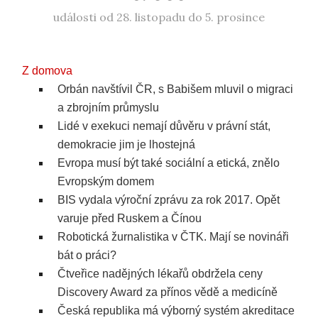
události od 28. listopadu do 5. prosince
Z domova
Orbán navštívil ČR, s Babišem mluvil o migraci
a zbrojním průmyslu
Lidé v exekuci nemají důvěru v právní stát,
demokracie jim je lhostejná
Evropa musí být také sociální a etická, znělo
Evropským domem
BIS vydala výroční zprávu za rok 2017. Opět
varuje před Ruskem a Čínou
Robotická žurnalistika v ČTK. Mají se novináři
bát o práci?
Čtveřice nadějných lékařů obdržela ceny
Discovery Award za přínos vědě a medicíně
Česká republika má výborný systém akreditace