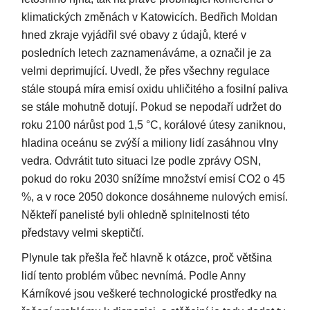
klimatických změnách v Katowicích. Bedřich Moldan
hned zkraje vyjádřil své obavy z údajů, které v
posledních letech zaznamenáváme, a označil je za
velmi deprimující. Uvedl, že přes všechny regulace
stále stoupá míra emisí oxidu uhličitého a fosilní paliva
se stále mohutně dotují. Pokud se nepodaří udržet do
roku 2100 nárůst pod 1,5 °C, korálové útesy zaniknou,
hladina oceánu se zvýší a miliony lidí zasáhnou vlny
vedra. Odvrátit tuto situaci lze podle zprávy OSN,
pokud do roku 2030 snížíme množství emisí CO2 o 45
%, a v roce 2050 dokonce dosáhneme nulových emisí.
Někteří panelisté byli ohledně splnitelnosti této
představy velmi skeptičtí.
Plynule tak přešla řeč hlavně k otázce, proč většina
lidí tento problém vůbec nevnímá. Podle Anny
Kárníkové jsou veškeré technologické prostředky na