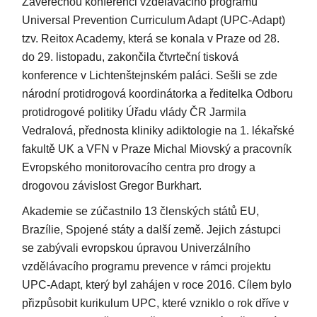
Závěrečnou konferenci vzdělávacího programu
Universal Prevention Curriculum Adapt (UPC-Adapt)
tzv. Reitox Academy, která se konala v Praze od 28.
do 29. listopadu, zakončila čtvrteční tisková
konference v Lichtenštejnském paláci. Sešli se zde
národní protidrogová koordinátorka a ředitelka Odboru
protidrogové politiky Úřadu vlády ČR Jarmila
Vedralová, přednosta kliniky adiktologie na 1. lékařské
fakultě UK a VFN v Praze Michal Miovský a pracovník
Evropského monitorovacího centra pro drogy a
drogovou závislost Gregor Burkhart.
Akademie se zúčastnilo 13 členských států EU,
Brazílie, Spojené státy a další země. Jejich zástupci
se zabývali evropskou úpravou Univerzálního
vzdělávacího programu prevence v rámci projektu
UPC-Adapt, který byl zahájen v roce 2016. Cílem bylo
přizpůsobit kurikulum UPC, které vzniklo o rok dříve v