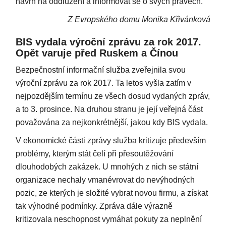
návrh na oddlužení a informovat se o svých právech.
Z Evropského domu Monika Křivánková
BIS vydala výroční zprávu za rok 2017.
Opět varuje před Ruskem a Čínou
Bezpečnostní informační služba zveřejnila svou
výroční zprávu za rok 2017. Ta letos vyšla zatím v
nejpozdějším termínu ze všech dosud vydaných zpráv,
a to 3. prosince. Na druhou stranu je její veřejná část
považována za nejkonkrétnější, jakou kdy BIS vydala.
V ekonomické části zprávy služba kritizuje především
problémy, kterým stát čelí při přesoutěžování
dlouhodobých zakázek. U mnohých z nich se státní
organizace nechaly vmanévrovat do nevýhodných
pozic, ze kterých je složité vybrat novou firmu, a získat
tak výhodné podmínky. Zpráva dále výrazně
kritizovala neschopnost vymáhat pokuty za neplnění