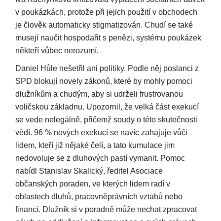
v poukázkách, protože při jejich použití v obchodech
je člověk automaticky stigmatizován. Chudí se také
musejí naučit hospodařit s penězi, systému poukázek
někteří vůbec nerozumí.
Daniel Hůle nešetřil ani politiky. Podle něj poslanci z
SPD blokují novely zákonů, které by mohly pomoci
dlužníkům a chudým, aby si udrželi frustrovanou
voličskou základnu. Upozornil, že velká část exekucí
se vede nelegálně, přičemž soudy o této skutečnosti
vědí. 96 % nových exekucí se navíc zahajuje vůči
lidem, kteří již nějaké čelí, a tato kumulace jim
nedovoluje se z dluhových pastí vymanit. Pomoc
nabídl Stanislav Skalický, ředitel Asociace
občanských poraden, ve kterých lidem radí v
oblastech dluhů, pracovněprávních vztahů nebo
financí. Dlužník si v poradně může nechat zpracovat