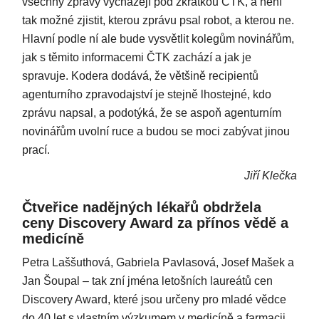
všechny zprávy vycházejí pod zkratkou ČTK, a není
tak možné zjistit, kterou zprávu psal robot, a kterou ne.
Hlavní podle ní ale bude vysvětlit kolegům novinářům,
jak s těmito informacemi ČTK zachází a jak je
spravuje. Kodera dodává, že většině recipientů
agenturního zpravodajství je stejně lhostejné, kdo
zprávu napsal, a podotýká, že se aspoň agenturním
novinářům uvolní ruce a budou se moci zabývat jinou
prací.
Jiří Klečka
Čtveřice nadějných lékařů obdržela
ceny Discovery Award za přínos vědě a
medicíně
Petra Laššuthová, Gabriela Pavlasová, Josef Mašek a
Jan Šoupal – tak zní jména letošních laureátů cen
Discovery Award, které jsou určeny pro mladé vědce
do 40 let s vlastním výzkumem v medicíně a farmacii.