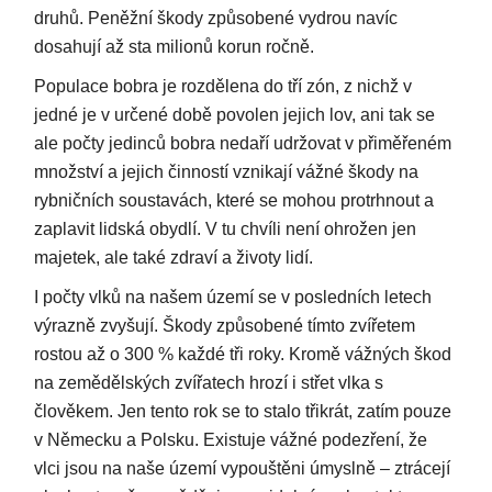
druhů. Peněžní škody způsobené vydrou navíc
dosahují až sta milionů korun ročně.
Populace bobra je rozdělena do tří zón, z nichž v
jedné je v určené době povolen jejich lov, ani tak se
ale počty jedinců bobra nedaří udržovat v přiměřeném
množství a jejich činností vznikají vážné škody na
rybničních soustavách, které se mohou protrhnout a
zaplavit lidská obydlí. V tu chvíli není ohrožen jen
majetek, ale také zdraví a životy lidí.
I počty vlků na našem území se v posledních letech
výrazně zvyšují. Škody způsobené tímto zvířetem
rostou až o 300 % každé tři roky. Kromě vážných škod
na zemědělských zvířatech hrozí i střet vlka s
člověkem. Jen tento rok se to stalo třikrát, zatím pouze
v Německu a Polsku. Existuje vážné podezření, že
vlci jsou na naše území vypouštěni úmyslně – ztrácejí