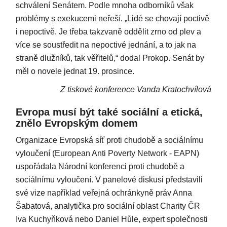
schválení Senátem. Podle mnoha odborníků však
problémy s exekucemi neřeší. „Lidé se chovají poctivě
i nepoctivě. Je třeba takzvaně oddělit zrno od plev a
více se soustředit na nepoctivé jednání, a to jak na
straně dlužníků, tak věřitelů,“ dodal Prokop. Senát by
měl o novele jednat 19. prosince.
Z tiskové konference Vanda Kratochvílová
Evropa musí být také sociální a etická,
znělo Evropským domem
Organizace Evropská síť proti chudobě a sociálnímu
vyloučení (European Anti Poverty Network - EAPN)
uspořádala Národní konferenci proti chudobě a
sociálnímu vyloučení. V panelové diskusi představili
své vize například veřejná ochránkyně práv Anna
Šabatová, analytička pro sociální oblast Charity ČR
Iva Kuchyňková nebo Daniel Hůle, expert společnosti