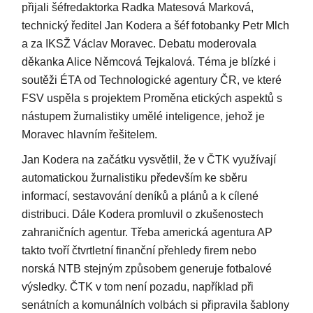
přijali šéfredaktorka Radka Matesová Marková,
technický ředitel Jan Kodera a šéf fotobanky Petr Mlch
a za IKSŽ Václav Moravec. Debatu moderovala
děkanka Alice Němcová Tejkalová. Téma je blízké i
soutěži ÉTA od Technologické agentury ČR, ve které
FSV uspěla s projektem Proměna etických aspektů s
nástupem žurnalistiky umělé inteligence, jehož je
Moravec hlavním řešitelem.
Jan Kodera na začátku vysvětlil, že v ČTK využívají
automatickou žurnalistiku především ke sběru
informací, sestavování deníků a plánů a k cílené
distribuci. Dále Kodera promluvil o zkušenostech
zahraničních agentur. Třeba americká agentura AP
takto tvoří čtvrtletní finanční přehledy firem nebo
norská NTB stejným způsobem generuje fotbalové
výsledky. ČTK v tom není pozadu, například při
senátních a komunálních volbách si připravila šablony