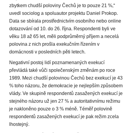
zbytkem chudší poloviny Čechů je to pouze 21 %,“
uvedl sociolog a spoluautor projektu Daniel Prokop.
Data se sbírala prostřednictvím osobního nebo online
dotazování od 10. do 26. října. Respondenti byli ve
věku 18 až 65 let, měli podprůměrný příjem a necelá
polovina z nich prošla exekučním řízením v
domácnosti v posledních pěti letech.
Negativní postoj lidí poznamenaných exekucí
převládá také vůči společenským změnám po roce
1989. Mezi chudší polovinou Čechů bez exekucí je 43
% toho názoru, že demokracie je nejlepším způsobem
vlády. Ve skupině respondentů zasažených exekucí je
stejného názoru už jen 27 % a autoritativnímu režimu
je nakloněno pouze o 3 % méně. Téměř polovině
respondentů zasažených exekucí je pak režim zcela
lhostejný.