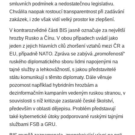
smluvních podmínek a nedostatečnou legislativu.
Chválila naopak rostoucí transparentnost při zadávání
zakázek, i zde však vidí velký prostor ke zlepšení.
V kontrarozvědné části BIS jasně označuje za největší
hrozby Rusko a Čínu. V obou případech uvádí jako
jeden z jejich hlavních cílů zhoršení vztahů mezi ČR a
EU, případně NATO. Zpráva se zabývá „promořeností“
ruského diplomatického sboru lidmi napojenými na
tajné služby a lehkovážností, s jakou představitelé
státu komunikují s těmito diplomaty. Dále věnuje
pozornost například hybridním hrozbám a
dezinformačním kampaním vedeným ruskou stranou, v
souvislosti s níž kritizuje zastaralé české školství,
především v oblasti dějepisu. Problém představují
také kybernetické útoky podporované ruskými tajnými
službami FSB a GRU.