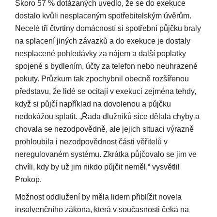
Skoro 57 % dotázaných uvedlo, že se do exekuce
dostalo kvůli nesplaceným spotřebitelským úvěrům.
Necelé tři čtvrtiny domácností si spotřební půjčku braly
na splacení jiných závazků a do exekuce je dostaly
nesplacené pohledávky za nájem a další poplatky
spojené s bydlením, účty za telefon nebo neuhrazené
pokuty. Průzkum tak zpochybnil obecně rozšířenou
představu, že lidé se ocitají v exekuci zejména tehdy,
když si půjčí například na dovolenou a půjčku
nedokážou splatit. „Řada dlužníků sice dělala chyby a
chovala se nezodpovědně, ale jejich situaci výrazně
prohloubila i nezodpovědnost části věřitelů v
neregulovaném systému. Zkrátka půjčovalo se jim ve
chvíli, kdy by už jim nikdo půjčit neměl,“ vysvětlil
Prokop.
Možnost oddlužení by měla lidem přiblížit novela
insolvenčního zákona, která v současnosti čeká na