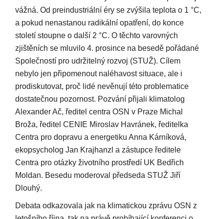
vážná. Od preindustriální éry se zvýšila teplota o 1 °C,
a pokud nenastanou radikální opatření, do konce
století stoupne o další 2 °C. O těchto varovných
zjištěních se mluvilo 4. prosince na besedě pořádané
Společností pro udržitelný rozvoj (STUŽ). Cílem
nebylo jen připomenout naléhavost situace, ale i
prodiskutovat, proč lidé nevěnují této problematice
dostatečnou pozornost. Pozvání přijali klimatolog
Alexander Ač, ředitel centra OSN v Praze Michal
Broža, ředitel CENIE Miroslav Havránek, ředitelka
Centra pro dopravu a energetiku Anna Kárníková,
ekopsycholog Jan Krajhanzl a zástupce ředitele
Centra pro otázky životního prostředí UK Bedřich
Moldan. Besedu moderoval předseda STUŽ Jiří
Dlouhý.
Debata odkazovala jak na klimatickou zprávu OSN z
letošního října, tak na právě probíhající konferenci o