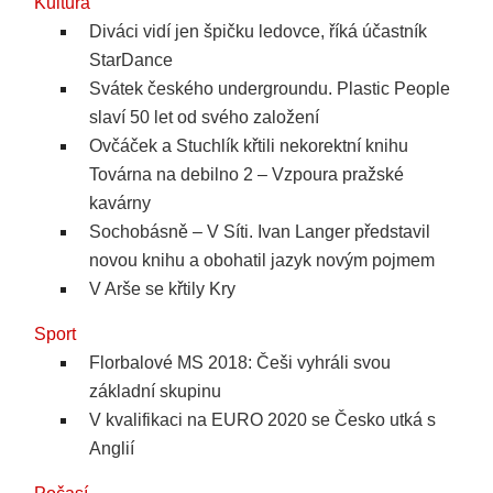
Kultura
Diváci vidí jen špičku ledovce, říká účastník
StarDance
Svátek českého undergroundu. Plastic People
slaví 50 let od svého založení
Ovčáček a Stuchlík křtili nekorektní knihu
Továrna na debilno 2 – Vzpoura pražské
kavárny
Sochobásně – V Síti. Ivan Langer představil
novou knihu a obohatil jazyk novým pojmem
V Arše se křtily Kry
Sport
Florbalové MS 2018: Češi vyhráli svou
základní skupinu
V kvalifikaci na EURO 2020 se Česko utká s
Anglií