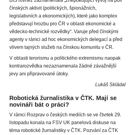
BIS rovněž zaznamenala „znepokojující vývoj na poli
čínských aktivit (politických, špionážních,
legislativních a ekonomických), které jako komplex
představují hrozbu pro ČR v oblasti ekonomické a
vědecko-technické rozvědky“. Varuje před čínskými
agenty v rámci ad hoc ekonomických delegací a před
vlivem tajných služeb na čínskou komunitu v ČR.
V oblasti terorismu a politického extremismu naopak
kontrarozvědka nezaznamenala žádné závažnější
jevy ani připravované útoky.
Lukáš Skládal
Robotická žurnalistika v ČTK. Mají se
novináři bát o práci?
V rámci Rozprav o českých mediích se ve čtvrtek 29.
listopadu konala na FSV UK panelová diskuse na
téma robotické žurnalistiky v ČTK. Pozvání za ČTK